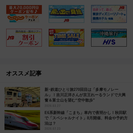
オススメ記事
新･鉄道ひとり旅270回目は「多摩モノレー
ル」！吉川正洋さんが京王れーるランドで大興
奮＆富士山を望む“空中散歩”
2026.03.27
E6系新幹線「こまち」車内で夜明かし！秋田駅
で「スペシャルナイト」8月開催、料金や予約方
法は？
2026.07.23