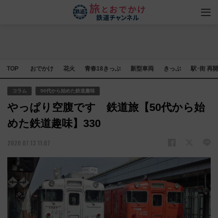
TOP
おでかけ
花火
青春18きっぷ
新型車両
きっぷ
駅･街 再
コラム
50代から始めた鉄道趣味
やっぱり空腹です 鉄道旅【50代から始
めた鉄道趣味】330
2020.07.13 11:07