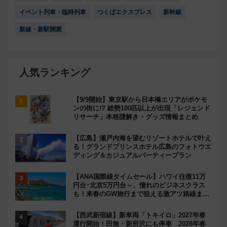
イベント列車・臨時列車
つくばエクスプレス
新幹線
新線・新駅開業
人気ランキング
【9/9開始】東京駅から日本橋エリアがポケモ
ンの街に!? 総勢100匹以上が出現「レジェンド
リサーチ」本格謎解き・グッズ情報まとめ
【広島】瀬戸内海を望むリゾートホテルで叶え
る！グランドプリンスホテル広島のフォトウエ
ディング＆カジュアルパーティープラン
【ANA国際線タイムセール】ハワイ往復11万
円台･北京5万円台～、憧れのビジネスクラス
も！来春のGW旅行まで狙える激アツ路線まと
め（8/10まで）
【西武新宿線】新車両「トキイロ」2027年春
運行開始！田無・新所沢にも停車 2028年春