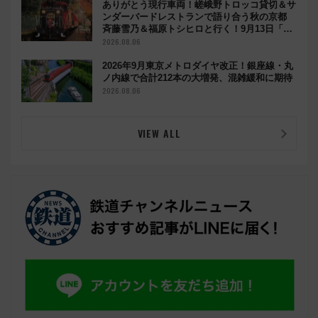
ありがとう現行車両！嵯峨野トロッコ貸切＆サ
ンダーバードレストランで語り合う秋の京都
斉藤雪乃＆福原トシヒロと行く！9月13日「京
都の鉄道満喫ツアー」開催
2026.08.06
2026年9月東京メトロダイヤ改正！銀座線・丸
ノ内線で合計212本の大増発、混雑緩和に期待
2026.08.06
VIEW ALL