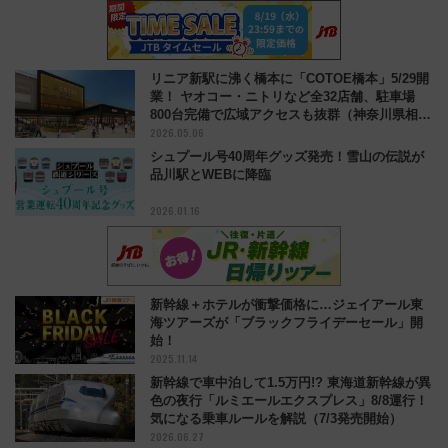
リニア新駅に沸く橋本に「COTOE橋本」5/29開
業！ ヤオコー・ニトリなど全32店舗、駐車場
800台完備で広域アクセスも抜群（神奈川県相模
2026.05.06
原市）
シュプール号40周年グッズ発売！雪山の伝説が
品川駅とWEBに降臨
2026.01.16
新幹線＋ホテルが衝撃価格に…ジェイアール東
海ツアーズが「ブラックフライデーセール」開
始！
2025.11.14
新幹線で車中泊して1.5万円!? 東海道新幹線が異
色の夜行「ルミエールエクスプレス」8/8運行！
気になる乗車ルールを解説（7/3発売開始）
2026.06.27