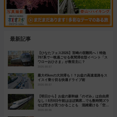
最新記事
【ひなたフェス2026】宮崎の宿難民へ！特急
787系で一晩過ごせる夜間滞在型イベント「ス
ワローおひさま」が救世主に？
2026.08.07
最大45kmの大渋滞も！？お盆の高速道路をス
イスイ乗り切る快適ドライブ術
2026.08.07
【明日から】お盆の新幹線「のぞみ」は自由席
なし！8月8日午前はほぼ満席…でも数時間ズラ
せば空きが見つかることも 混雑避ける「空
席」探しのコツ
2026.08.06