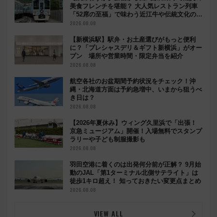
美食フレンチを堪能？ 大人気レストラン列車
「52席の至福」で味わう近江牛や伝統文化の特
別コラボ
2026.08.08
【新横浜駅】駅弁・お土産選びがもっと便利
に？「プレシャスデリ＆ギフト新横浜」がオー
プン 場所や営業時間・限定弁当を紹介
2026.08.08
航空各社のお盆期間予約状況をチェック！沖
縄・北海道方面は予約急増中、いまから狙うべ
き日は？
2026.08.08
【2026年夏休み】ウィング久里浜で「出張！
京急ミュージアム」開催！入場無料でスタンプ
ラリーや子ども制服撮影も
2026.08.08
羽田空港に着くのは出発何分前が正解？ 9月始
動のJAL「第1ターミナル北側サテライト」は
徒歩1キロ超え！ 知っておきたい変更点まとめ
2026.08.08
VIEW ALL