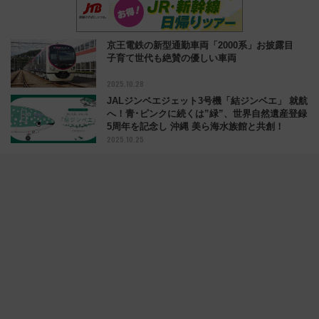
京王電鉄の新型通勤車両「2000系」お披露目
子育て世代も絶賛の優しい車両
2025.10.28
JALジンベエジェット3号機「結ジンベエ」 就航
へ！青･ピンクに続くは”緑”、世界自然遺産登録
5周年を記念し 沖縄 美ら海水族館と共創！
2025.10.25