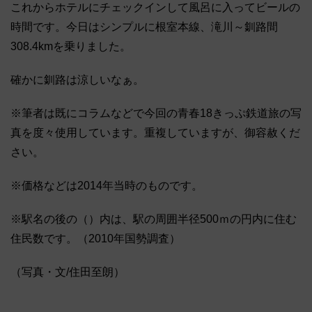
これからホテルにチェックインして風呂に入ってビールの
時間です。今日はシンプルに根室本線、滝川～釧路間
308.4kmを乗りました。
確かに釧路は涼しいなぁ。
※筆者は既にコラムなどで今回の青春18きっぷ鉄道旅の写
真を度々使用しています。重複していますが、御容赦くだ
さい。
※価格などは2014年当時のものです。
※駅名の後の（）内は、駅の周囲半径500ｍの円内に住む
住民数です。（2010年国勢調査）
（写真・文/住田至朗）