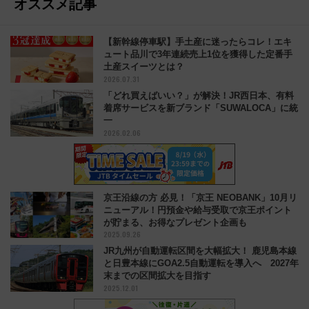
オススメ記事
【新幹線停車駅】手土産に迷ったらコレ！エキ
ュート品川で3年連続売上1位を獲得した定番手
土産スイーツとは？
2026.07.31
「どれ買えばいい？」が解決！JR西日本、有料
着席サービスを新ブランド「SUWALOCA」に統
一
2026.02.06
京王沿線の方 必見！「京王 NEOBANK」10月リ
ニューアル！円預金や給与受取で京王ポイント
が貯まる、お得なプレゼント企画も
2025.09.26
JR九州が自動運転区間を大幅拡大！ 鹿児島本線
と日豊本線にGOA2.5自動運転を導入へ 2027年
末までの区間拡大を目指す
2025.12.01