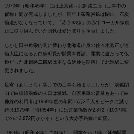
1970年（昭和45年）には上茶路～北釧路二股（工事中の
仮称）間が完成しましたが、同年上茶路炭鉱は閉山、石炭
輸送がなくなっていて、「赤字83線」の赤字ローカル線廃
止に取り組んでいた国鉄は受け取りを拒否しました。
しかし田中角栄内閣に替わり北海道出身の佐々木秀正が運
輸大臣になると白糠町長が開業を要請。開業に当たって仮
称だった北釧路二股駅は更なる延伸を期待して北進駅に変
更されました。
足寄（あしょろ）駅までの工事も始まりましたが、炭鉱閉
山で白糠線沿線の人口は激減。自家用車の普及もあって白
糠線の利用者は1969年度の年間15万2千人をピークに減り
続け1979年（昭和54年）には営業係数が2,872（100円稼
ぐのに2,872円かかる）という大赤字路線に転落。
1983年（昭和58年）白糠線は、開業から19年（延伸開業