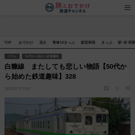
TOP
おでかけ
花火
青春18きっぷ
新型車両
きっぷ
駅･街 再
コラム
50代から始めた鉄道趣味
白糠線 またしても悲しい物語【50代か
ら始めた鉄道趣味】328
2020.07.11 11:07