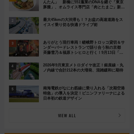
んたん」 新橋に551蓬莱のDNAを継ぐ「東京
豚饅」、オムライス専門店「肉とたまご」新グ
ルメ続々登場！【2026年8月】
最大45kmの大渋滞も！？お盆の高速道路をス
イスイ乗り切る快適ドライブ術
ありがとう現行車両！嵯峨野トロッコ貸切＆サ
ンダーバードレストランで語り合う秋の京都
斉藤雪乃＆福原トシヒロと行く！9月13日「京
都の鉄道満喫ツアー」開催
2026年9月東京メトロダイヤ改正！銀座線・丸
ノ内線で合計212本の大増発、混雑緩和に期待
南海電鉄がなにわ筋線に乗り入れる「次期空港
特急」の導入を決定！ピニンファリーナによる
日本初の鉄道デザイン
VIEW ALL