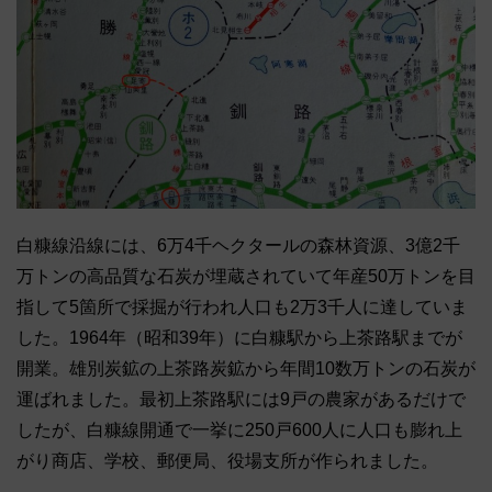
白糠線沿線には、6万4千ヘクタールの森林資源、3億2千
万トンの高品質な石炭が埋蔵されていて年産50万トンを目
指して5箇所で採掘が行われ人口も2万3千人に達していま
した。1964年（昭和39年）に白糠駅から上茶路駅までが
開業。雄別炭鉱の上茶路炭鉱から年間10数万トンの石炭が
運ばれました。最初上茶路駅には9戸の農家があるだけで
したが、白糠線開通で一挙に250戸600人に人口も膨れ上
がり商店、学校、郵便局、役場支所が作られました。