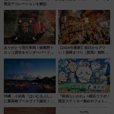
限定デコレーションを解説
ありがとう現行車両！嵯峨野ト
【2026年最新】前日からアツ
ロッコ貸切＆サンダーバードレ
い！高崎まつり（群馬）無料観
ストランで語り合う秋の京都
覧エリアから初開催100人みこ
斉藤雪乃＆福原トシヒロと行
しまで
く！9月13日「京都の鉄道満喫
ツアー」開催
沖縄・小浜島「はいむるぶし」
『映画ちいかわ』×横浜コラボ！
に最高峰プールヴィラ誕生！ 石
限定ステッカー集めやフォトス
垣島から船で向かう究極のご褒
ポット、特別花火でみなとみら
美旅「何もしない贅沢」を体験
いを満喫しよう（花火鑑賞会応