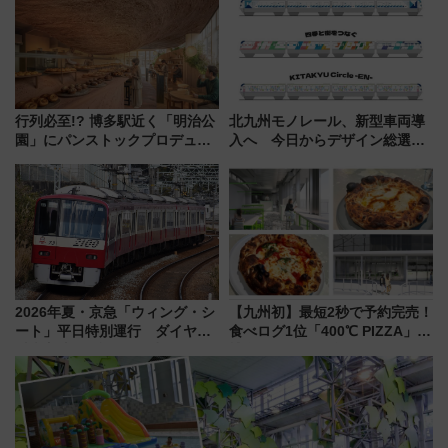
してみない？
募は7/12まで！）
行列必至!? 博多駅近く「明治公
北九州モノレール、新型車両導
園」にパンストックプロデュー
入へ 今日からデザイン総選挙
スの新業態『Land Bageri』8/7
始まる
オープン 秋からはビストロ営業
も！
2026年夏・京急「ウィング・シ
【九州初】最短2秒で予約完売！
ート」平日特別運行 ダイヤ・
食べログ1位「400℃ PIZZA」が
乗車方法を解説！2階建てバスや
博多駅すぐの明治公園に8/7オー
三浦海岸を堪能できるお出かけ
プン。もつ鍋風など限定メニュ
プランもご紹介
ーも