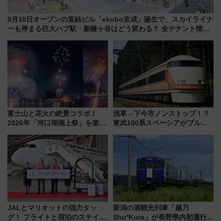
9月10日オープンの直結ビル「ekubo京成」誕生で、スカイライナ
ーも停まる巨大ハブ駅・新鎌ヶ谷はどう変わる？ 全テナント情報
も公開！
富士山と花火の絶景コラボ！
浅草→下今市ノンストップ！？
2026年「河口湖湖上祭」を楽し
東武100系スペーシアがブルー
む完全ガイド＆鉄道アクセスの
リボン賞35周年記念で「デビュ
ススメ
ー当時の停車駅」を再現 運転
時刻や特急券の買い方を紹介
JALとマリオットの強力タッ
新潟の酒観光列車「越乃
グ！ フライトと宿泊のステイタ
Shu*Kura」が長野県内初運行！