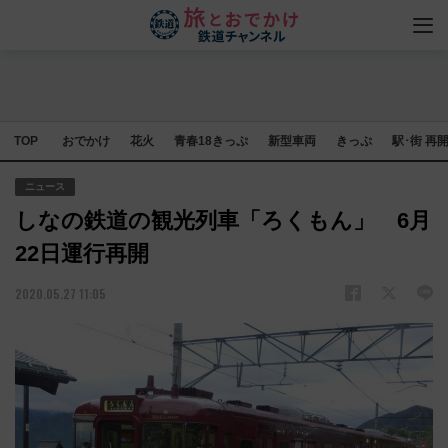
TOP
おでかけ
花火
青春18きっぷ
新型車両
きっぷ
駅･街 再
ニュース
しなの鉄道の観光列車「ろくもん」 6月
22日運行再開
2020.05.27 11:05