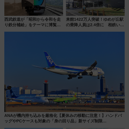
西武鉄道が「昭和から令和を走
来館1422万人突破！ゆめが丘駅
り鉄分補給」をテーマに博覧会
の乗降人員は2.4倍に 相鉄いず
を実施！くすのきホールで8月
み野線「ゆめが丘ソラトス」2周
14日から 新車両「トキイロ」体
年祭にそうにゃん＆DB.スター
験ブースも アクセスや申込方法
マンが登場
を解説
ANAが機内持ち込みを厳格化【夏休みの移動に注意！】ハンドバ
ッグやPCケースも対象の「身の回り品」新サイズ制限
(40×30×20cm)おさらい