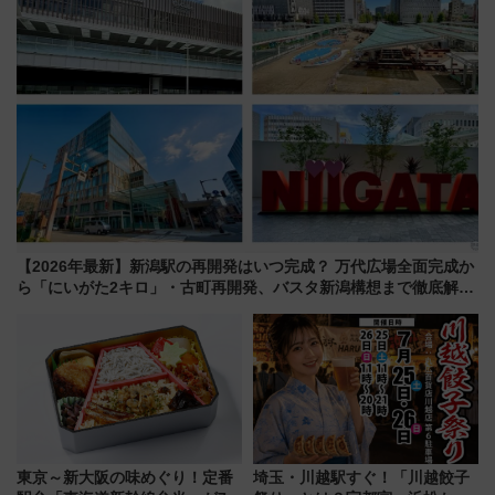
【2026年最新】新潟駅の再開発はいつ完成？ 万代広場全面完成か
ら「にいがた2キロ」・古町再開発、バスタ新潟構想まで徹底解
説！
東京～新大阪の味めぐり！定番
埼玉・川越駅すぐ！「川越餃子