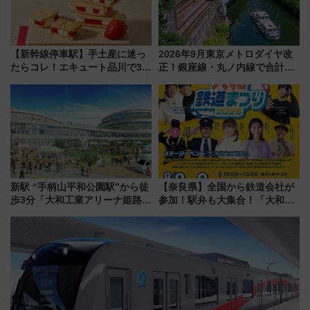
【新幹線停車駅】手土産に迷っ
2026年9月東京メトロダイヤ改
たらコレ！エキュート品川で3年
正！銀座線・丸ノ内線で合計
連続売上1位を獲得した定番手土
212本の大増発、混雑緩和に期
産スイーツとは？
待
新駅 “手柄山平和公園駅”から徒
【奈良県】全国から鉄道会社が
歩3分「大和工業アリーナ姫路」
参加！駅弁も大集合！「大和鉄
10月開業！Novelbright公演 や
道まつり2026」が8月8日・9日
大相撲巡業など 豪華イベントと
に開催決定
アクセス