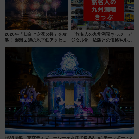
【2026年8月】
2026年「仙台七夕花火祭」を攻
「旅名人の九州満喫きっぷ」デ
略！ 混雑回避の地下鉄アクセス
ジタル化 紙版との価格やルー
からまだ買える有料席情報、花
ルの違いを解説
火前に楽しむ仙台観光ルートま
で解説！
祝25周年！東京ディズニーシーを水路で巡る8つのテーマポートと