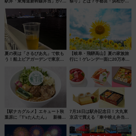
駅弁「東海道新幹線弁当」が7月
祭り」とは？宇都宮・浜松から
21日にリニューアル発売
ご当地和牛まで全国の人気餃子
を食べ比べ【7月25日・26日開
催】
夏の夜は「さるびあ丸」で飲も
【岐阜・飛騨高山】夏の家族旅
う！船上ビアガーデンで東京湾
行に！ゲレンデ一面に20万本の
の夜景を眺めながら軽く一
ひまわりが咲き誇る「アルコピ
杯……工場直送生ビールや島グ
アひまわり園」開園
ルメが美味い
【駅ナカグルメ】エキュート秋
7月16日は駅弁記念日！大丸東
葉原に「T’sたんたん」 新橋に
京店で買える「車中映え弁当」
551蓬莱のDNAを継ぐ「東京豚
フェア【2026年夏】
饅」、オムライス専門店「肉と
たまご」新グルメ続々登場！