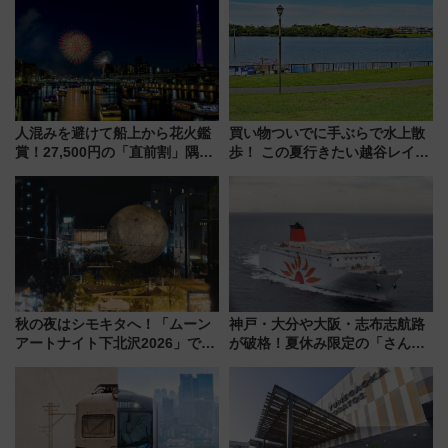
うかも 参加方法やスケジュール
沢へ遊びに行こう
をご紹介
人混みを避けて船上から花火鑑
買い物ついでに手ぶらで水上散
賞！27,500円の「直前割」隅田
歩！ この夏行きたい越谷レイク
川花火クルーズはデパ地下グル
タウンの新たな水辺の憩いエリ
メも持ち込みOK
ア「LAKESIDE PARK」（埼玉
県越谷市）
秋の夜はシモキタへ！「ムーン
神戸・大分や大阪・志布志航路
アートナイト下北沢2026」でイ
が破格！夏休み限定の「さんふ
マーシブシアターやアート巡り
らわあスペシャルセール」スタ
を満喫しよう
ート 夕朝食ビュッフェ付きで
快適な船旅はいかが？