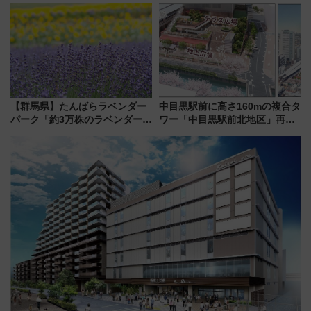
注目観光列車まとめ きっぷの取
募集も実施
り方は？
【群馬県】たんばらラベンダー
中目黒駅前に高さ160mの複合タ
パーク「約3万株のラベンダー」
ワー「中目黒駅前北地区」再開
が見頃！新幹線＆無料送迎バス
発の全貌
で都心から約1時間半で夏の絶景
を！