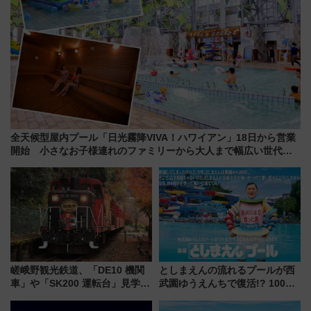
全天候型屋内プール「日光霧降VIVA！ハワイアン」18日から営業
開始 小さなお子様連れのファミリーから大人まで幅広い世代が
一日中楽しる夏のリゾートを楽しんで
嵯峨野観光鉄道、「DE10 機関
としまえんの流れるプールが西
車」や「SK200 運転台」見学ツ
武園ゆうえんちで復活!? 100周
アーを開催！ ラストランイベン
年記念企画＆「春日のうん○スラ
トの一環で激レア体験できちゃ
イダー」に注目 2026年夏は所