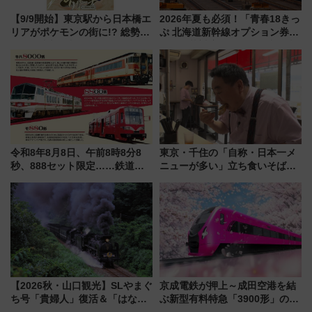
【9/9開始】東京駅から日本橋エ
2026年夏も必須！「青春18きっ
リアがポケモンの街に!? 総勢
ぷ 北海道新幹線オプション券」
100匹以上が出現「レジェンド
自動改札対応ルールと途中下車
リサーチ」本格謎解き・グッズ
の罠
情報まとめ
令和8年8月8日、午前8時8分8
東京・千住の「自称・日本一メ
秒、888セット限定……鉄道各
ニューが多い」立ち食いそば屋
社の「8・8・8」な記念きっぷ
とは？ ＢＳ日テレ『ドランク塚
たち
地のふらっと立ち食いそば』
7/27夜10時～放送
【2026秋・山口観光】SLやまぐ
京成電鉄が押上～成田空港を結
ち号「貴婦人」復活＆「はなあ
ぶ新型有料特急「3900形」のコ
かり」初走行区間も！山口DCの
ンセプト・デザイン公開 愛称