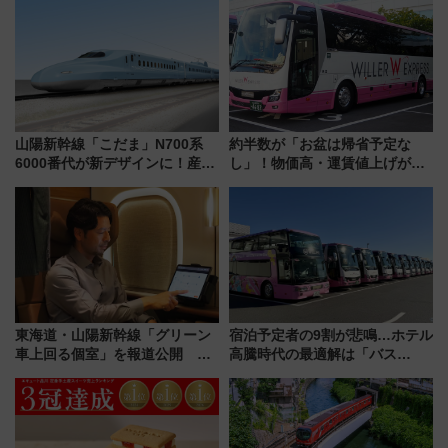
山陽新幹線「こだま」N700系
約半数が「お盆は帰省予定な
6000番代が新デザインに！産学
し」！物価高・運賃値上げが財
連携で描く瀬戸内の波模様 運
布を直撃、往復1万円以内なら帰
用は今冬から
りたいけど……【WILLER お盆
帰省動向調査】
東海道・山陽新幹線「グリーン
宿泊予定者の9割が悲鳴…ホテル
車上回る個室」を報道公開 プ
高騰時代の最適解は「バス
ライベート感備えた上質な空間
泊」!? WILLER最新調査で判明
した、推し活遠征や観光時のリ
アルな懐事情