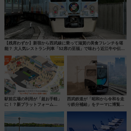
【残席わずか】新宿から西武線に乗って滋賀の美食フレンチを堪
能？ 大人気レストラン列車「52席の至福」で味わう近江牛や伝統
文化の特別コラボ
駅前広場の利用が「超お手軽」
西武鉄道が「昭和から令和を走
に！？新プラットフォーム
り鉄分補給」をテーマに博覧会
「HirakeBA」8月3日始動、ス
を実施！くすのきホールで8月
マホで簡単申請 物販や演奏会な
14日から 新車両「トキイロ」体
どに【JR東日本】
験ブースも アクセスや申込方法
を解説