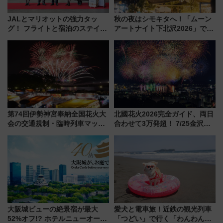
JALとマリオットの強力タッ
秋の夜はシモキタへ！「ムーン
グ！ フライトと宿泊のステイタ
アートナイト下北沢2026」でイ
スマッチでFLY ON ポイントや
マーシブシアターやアート巡り
上級会員資格を効率よく獲得す
を満喫しよう
る方法を解説
第74回伊勢神宮奉納全国花火大
北國花火2026完全ガイド、両日
会の交通規制・臨時列車マッ
合わせて3万発超！ 7/25金沢大
プ！JR東海・近鉄で快適にアク
会・8/1川北大会の2つの花火大
セス
会の日程・アクセス・観覧席ま
とめ（石川県）
大阪城ビューの絶景宿が最大
愛犬と電車旅！近鉄の観光列車
52%オフ!? ホテルニューオータ
「つどい」で行く「わんわん列