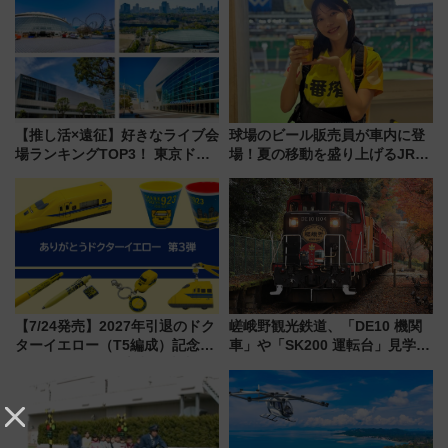
【推し活×遠征】好きなライブ会
球場のビール販売員が車内に登
場ランキングTOP3！ 東京ドー
場！夏の移動を盛り上げるJR九
ムや大阪城ホールが選ばれる理
州「ビール新幹線」7月31日・8
由と交通アクセス術、ライブ会
月7日限定 ソフトバンクホーク
場に何を求める？
スとコラボ
【7/24発売】2027年引退のドク
嵯峨野観光鉄道、「DE10 機関
ターイエロー（T5編成）記念グ
車」や「SK200 運転台」見学ツ
ッズ7種が登場！ 新幹線車内放
アーを開催！ ラストランイベン
送の目覚まし時計など通販・販
トの一環で激レア体験できちゃ
売店舗まとめ
うかも 参加方法やスケジュール
をご紹介