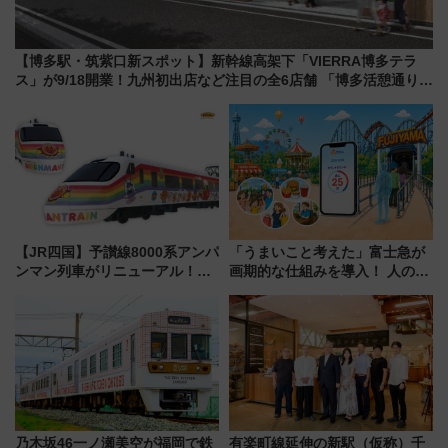
【博多駅・筑紫口新スポット】新幹線高架下「VIERRA博多テラ
ス」が9/18開業！九州初出店など注目の全6店舗 「博多活憩通り」
も一新
【JR四国】予讃線8000系アンパ
「うまいこと考えた」富士急が
ンマン列車がリニューアル！内
画期的な仕組みを導入！ 人のか
外装デザイン公開 デビューは
わりにスマホが並ぶ「分身く
今年12月
ん」始動
乃木坂46一ノ瀬美空が福岡で鉄
有楽町線延伸の新駅（仮称）千