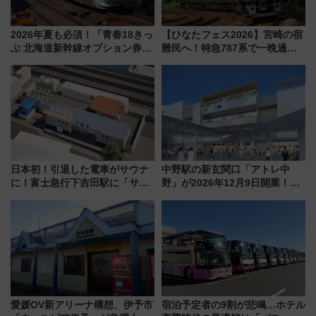
2026年夏も必須！「青春18きっ
【ひなたフェス2026】宮崎の宿
ぷ 北海道新幹線オプション券」
難民へ！特急787系で一晩過ご
自動改札対応ルールと途中下車
せる夜間滞在型イベント「スワ
の罠
ローおひさま」が救世主に？
日本初！引退した電車がサウナ
中野駅の新玄関口「アトレ中
に！富士急行下吉田駅に「サ電
野」が2026年12月9日開業！新
（SADEN）」2026年12月開
改札直結で屋上BBQも楽しめる
業 行き交う電車の音や振動を
注目スポット
感じながら「ととのう」新感覚
愛媛OV新アリーナ構想、伊予市
宿泊予定者の9割が悲鳴…ホテル