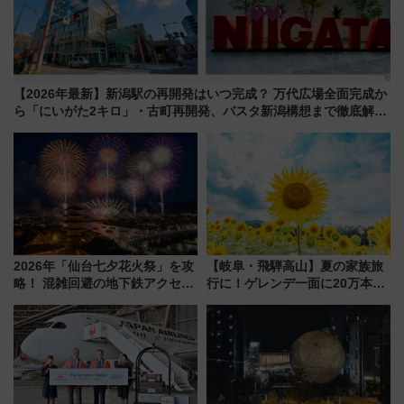
【2026年最新】新潟駅の再開発はいつ完成？ 万代広場全面完成か
ら「にいがた2キロ」・古町再開発、バスタ新潟構想まで徹底解
説！
2026年「仙台七夕花火祭」を攻
【岐阜・飛騨高山】夏の家族旅
略！ 混雑回避の地下鉄アクセス
行に！ゲレンデ一面に20万本の
からまだ買える有料席情報、花
ひまわりが咲き誇る「アルコピ
火前に楽しむ仙台観光ルートま
アひまわり園」開園
で解説！