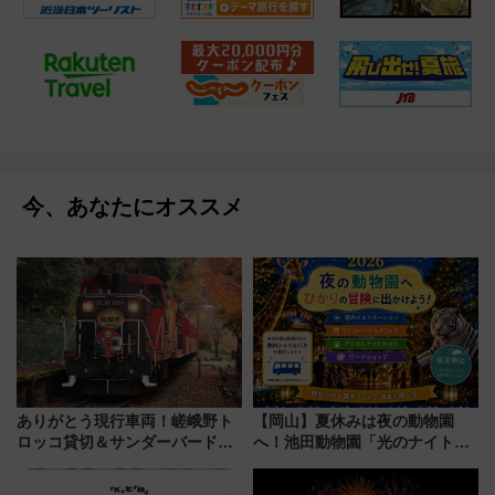
今、あなたにオススメ
ありがとう現行車両！嵯峨野ト
【岡山】夏休みは夜の動物園
ロッコ貸切＆サンダーバードレ
へ！池田動物園「光のナイトズ
ストランで語り合う秋の京都
ー2026」で光と動物が彩る特別
斉藤雪乃＆福原トシヒロと行
な夜