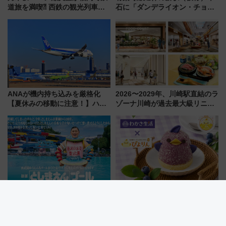
道旅を満喫⁈ 西鉄の観光列車
石に「ダンデライオン・チョコ
「THE RAIL KITCHEN
レート」が出店！ 東京メトロが
CHIKUGO」で巡る福岡･太宰
1億円出資で挑む新時代のまちづ
府･柳川の旅！YouTubeが公開
くりとは？
に
ANAが機内持ち込みを厳格化
2026〜2029年、川崎駅直結のラ
【夏休みの移動に注意！】ハン
ゾーナ川崎が過去最大級リニュ
ドバッグやPCケースも対象の
ーアル！ フードコート拡大など
「身の回り品」新サイズ制限
「いつから何が変わるか」徹底
(40×30×20cm)おさらい
解説！
としまえんの流れるプールが西
名古屋で会いに行きたい！わか
武園ゆうえんちで復活!? 100周
さ生活とコラボした紫の「ブル
年記念企画＆「春日のうん○スラ
ーベリーぴよりん」期間限定販
イダー」に注目 2026年夏は所
売