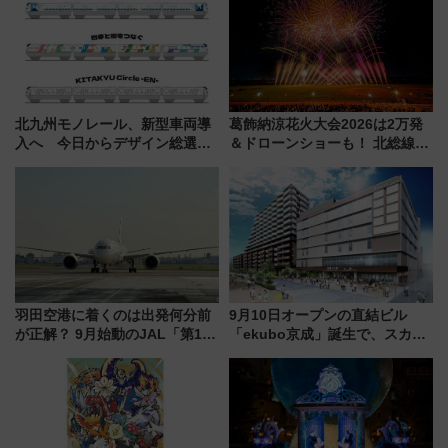
く！9月13日「京都の鉄道満喫
ツアー」開催
北九州モノレール、新型車両導
葛飾納涼花火大会2026は2万発
入へ 今日からデザイン総選挙
＆ドローンショーも！ 北総線を
始まる
使った穴場アクセスや臨時列
車、観覧スポット情報と周辺観
光まとめ（7/28開催）
羽田空港に着くのは出発何分前
9月10日オープンの直結ビル
が正解？ 9月始動のJAL「第1タ
「ekubo京成」誕生で、スカイ
ーミナル北側サテライト」は徒
ライナーも停まる巨大ハブ駅・
歩1キロ超え！ 知っておきたい
新鎌ヶ谷はどう変わる？ 全テナ
変更点まとめ
ント情報も公開！