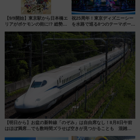
【9/9開始】東京駅から日本橋エ
祝25周年！東京ディズニーシー
リアがポケモンの街に!? 総勢
を水路で巡る8つのテーマポート
100匹以上が出現「レジェンド
と限定デコレーションを解説
リサーチ」本格謎解き・グッズ
情報まとめ
【明日から】お盆の新幹線「のぞみ」は自由席なし！8月8日午前
はほぼ満席…でも数時間ズラせば空きが見つかることも 混雑避
ける「空席」探しのコツ