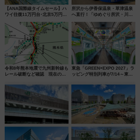
【ANA国際線タイムセール】ハ
所沢から伊香保温泉・草津温泉
ワイ往復11万円台･北京5万円台
へ直行！「ゆめぐり所沢・川越
～、憧れのビジネスクラスも！
号」で群馬の温泉旅をもっと気
来春のGW旅行まで狙える激ア
軽に 運行ダイヤ・運賃を解説
ツ路線まとめ（8/10まで）
令和8年熊本地震で九州新幹線も
東急「GREEN×EXPO 2027」ラ
レール破断など確認 現在の運
ッピング特別列車が7/14～東
転見合わせ状況と交通網への影
横・田園都市・目黒線でデビュ
響
ー！ 注目の編成やデザインまと
め