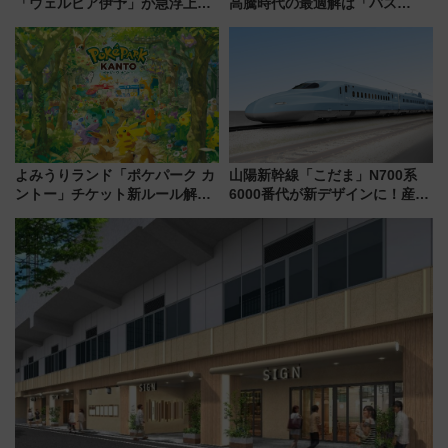
「ウェルピア伊予」が急浮上！
高騰時代の最適解は「バス
サイボウズ青野社長の参加表明
泊」!? WILLER最新調査で判明
で探る鉄道アクセスの未来
した、推し活遠征や観光時のリ
アルな懐事情
よみうりランド「ポケパーク カ
山陽新幹線「こだま」N700系
ントー」チケット新ルール解
6000番代が新デザインに！産学
説！購入制限の緩和と入場時の
連携で描く瀬戸内の波模様 運
本人確認が11月スタート
用は今冬から