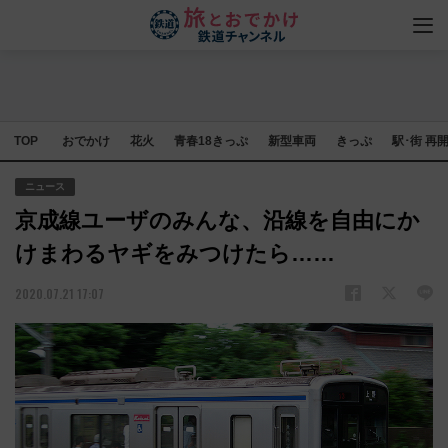
TOP
おでかけ
花火
青春18きっぷ
新型車両
きっぷ
駅･街 再
ニュース
京成線ユーザのみんな、沿線を自由にか
けまわるヤギをみつけたら……
2020.07.21 17:07