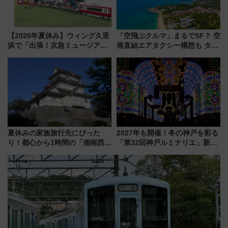
【2026年夏休み】ウィング久里
「空飛ぶクルマ」まるでSF？ 空
浜で「出張！京急ミュージア
港直結エアタクシー構想も タイ
ム」開催！入場無料でスタンプ
で検証
ラリーや子ども制服撮影も
夏休みの家族旅行先にぴった
2027年も開催！冬の神戸を彩る
り！都心から1時間の「湘南西エ
「第32回神戸ルミナリエ」新た
リア」満喫ガイド 鎌倉・江の
な「希望の鐘」とともに震災の
島とは異なる魅力を持つ今夏の
記憶を次世代へ
注目スポット