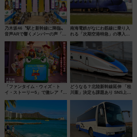
乃木坂46〝駅と新幹線に降臨〟
南海電鉄がなにわ筋線に乗り入
音声ARで響くメンバーの声「真
れる「次期空港特急」の導入を
夏の全国ツアー2026」
決定！ピニンファリーナによる
日本初の鉄道デザイン
「ファンタイム・ウィズ・ト
どうなる？北陸新幹線延伸 「桂
イ・ストーリー5」で激レア『ロ
川案」決定も課題あり SNS上の
ルカナ』カードをゲット！最新
声は
デコレーションも徹底解説