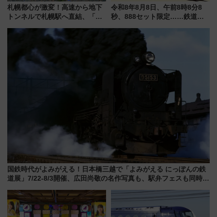
札幌都心が激変！高速から地下
令和8年8月8日、午前8時8分8
トンネルで札幌駅へ直結、「創
秒、888セット限定……鉄道各
成川通都心アクセス道路」が7月
社の「8・8・8」な記念きっぷ
から本格着工、延長4.8km整備
たち
事業の全貌
国鉄時代がよみがえる！日本橋三越で「よみがえる にっぽんの鉄
道展」7/22-8/3開催、広田尚敬の名作写真も、駅弁フェスも同時開
催！