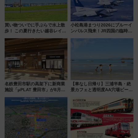
買い物ついでに手ぶらで水上散
小松島港まつり2026にブルーイ
歩！ この夏行きたい越谷レイク
ンパルス飛来！JR四国の臨時ダ
タウンの新たな水辺の憩いエリ
イヤや駐車場予約を徹底解説
ア「LAKESIDE PARK」（埼玉
県越谷市）
名鉄豊田市駅の高架下に新商業
【車なし日帰り】三浦半島・絶
施設「μPLAT 豊田市」が8月26
景カフェと透明度AA穴場ビーチ
日開業！全8店舗が出店し街の新
を巡る！ おトクな電車きっぷ活
たな玄関口へ
用してストレスフリー旅へ行こ
う！