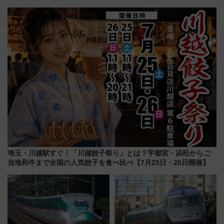
ニ大阪の40周年「夏のタイムセ
車」第5弾！海辺のBBQも楽し
ール」で秋の関西旅を豪華にす
める日帰りツアー
る方法（8月20日まで！）
埼玉・川越駅すぐ！「川越餃子祭り」とは？宇都宮・浜松からご
当地和牛まで全国の人気餃子を食べ比べ【7月25日・26日開催】