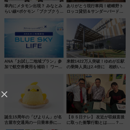
車内にメタモン出現？ みなとみ
ありがとう現行車両！嵯峨野ト
らい線×ポケモン「ブクブクうみ
ロッコ貸切＆サンダーバードレ
ぞこの街」ラッピング電車が運
ストランで語り合う秋の京都
行開始に！ この夏は直通列車で
斉藤雪乃＆福原トシヒロと行
横浜へ！
く！9月13日「京都の鉄道満喫
ツアー」開催
ANA「お試し二地域プラン」参
来館1422万人突破！ゆめが丘駅
加で航空券費用を補助！ ワーケ
の乗降人員は2.4倍に 相鉄いず
ーションや週末移住に最適な自
み野線「ゆめが丘ソラトス」2周
治体は？ 2026年は対象のエリア
年祭にそうにゃん＆DB.スター
が拡大！
マンが登場
誕生15周年の「ぴよりん」が名
【ＢＳ日テレ】 友近が収録直後
古屋市交通局の一日乗車券に！
に取った衝撃行動とは……？
東山線では貸切電車も登場【限
『友近・礼二の妄想トレイン』