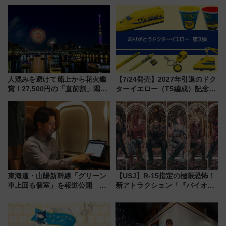
“1〜2名用グリーン個室”と曜日
横・田園都市・目黒線でデビュ
別 “プレミアムランチ”導入･ル
ー！ 注目の編成やデザインまと
ートや価格など解説
め
人混みを避けて船上から花火鑑
【7/24発売】2027年引退のドク
賞！27,500円の「直前割」隅田
ターイエロー（T5編成）記念グ
川花火クルーズはデパ地下グル
ッズ7種が登場！ 新幹線車内放
メも持ち込みOK
送の目覚まし時計など通販・販
売店舗まとめ
東海道・山陽新幹線「グリーン
【USJ】R-15指定の極限恐怖！
車上回る個室」を報道公開 プ
新アトラクション「『バイオハ
ライベート感備えた上質な空間
ザード レクイエム』 ザ・ダイ
ブ」今秋登場 ―予測不能の恐
怖に泣き叫べ―