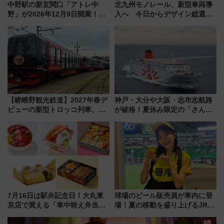
中野駅の新玄関口「アトレ中
北九州モノレール、新型車両導
野」が2026年12月9日開業！新
入へ 今日からデザイン総選挙
改札直結で屋上BBQも楽しめる
始まる
注目スポット
【嵯峨野観光鉄道】2027年春デ
神戸・大分や大阪・志布志航路
ビューの新型トロッコ列車、い
が破格！夏休み限定の「さんふ
よいよ試運転開始へ！現行車両
らわあスペシャルセール」スタ
は2026年で引退
ート 夕朝食ビュッフェ付きで
快適な船旅はいかが？
7月16日は駅弁記念日！大丸東
球場のビール販売員が車内に登
京店で買える「車中映え弁当」
場！夏の移動を盛り上げるJR九
フェア【2026年夏】
州「ビール新幹線」7月31日・8