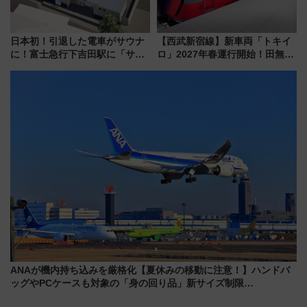
日本初！引退した電車がサウナ
【西武新宿線】新車両「トキイ
に！富士急行下吉田駅に「サ電
ロ」2027年春運行開始！田無・
（SADEN）」2026年12月開
新所沢にも停車 2028年春には
業 行き交う電車の音や振動を
「第2弾」も
感じながら「ととのう」新感覚
ANAが機内持ち込みを厳格化【夏休みの移動に注意！】ハンドバ
ッグやPCケースも対象の「身の回り品」新サイズ制限
(40×30×20cm)おさらい