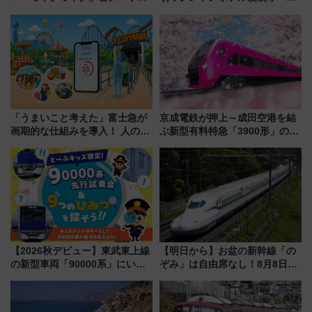
新登場！関西の駅構内などで7月
ン直前「ゆりかもめ運転台付き
中旬発売
客室」や海鮮丼が人気の朝食ビ
ュッフェを現地レポ
「うまいこと考えた」富士急が
京成電鉄が押上～成田空港を結
画期的な仕組みを導入！ 人のか
ぶ新型有料特急「3900形」のコ
わりにスマホが並ぶ「分身く
ンセプト・デザイン公開 愛称
ん」始動
募集も実施
【2026秋デビュー】東武東上線
【明日から】お盆の新幹線「の
の新型車両「90000系」にいち
ぞみ」は自由席なし！8月8日午
早く乗れる！ 8/11開催の小学生
前はほぼ満席…でも数時間ズラ
向け先行試乗会でキッズアンバ
せば空きが見つかることも 混
サダーになろう
雑避ける「空席」探しのコツ