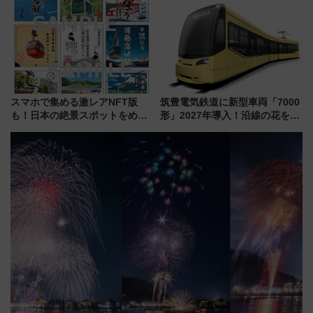
定1万5000枚】
で極上の夏祭り鉄道旅を放送
スマホで集める激レアNFT版
筑豊電気鉄道に新型車両「7000
も！日本の絶景スポットをめぐ
形」2027年導入！沿線の花をイ
って集める「索道印(さくどうい
メージしたイエローを採用 車
ん)」企画がスタート
内は落ち着いたゆとりある空間
に