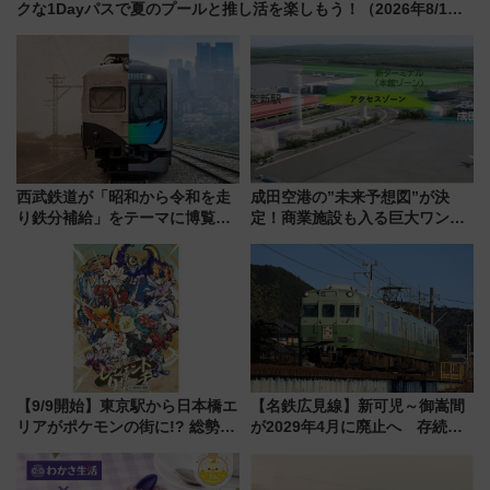
クな1Dayパスで夏のプールと推し活を楽しもう！（2026年8/1～
31）
西武鉄道が「昭和から令和を走
成田空港の”未来予想図”が決
り鉄分補給」をテーマに博覧会
定！商業施設も入る巨大ワンタ
を実施！くすのきホールで8月
ーミナル、京成の高架新駅整備
14日から 新車両「トキイロ」体
で新型特急が品川･羽田とを結
験ブースも アクセスや申込方法
ぶ！ JR空港駅は2面3線化！
を解説
【9/9開始】東京駅から日本橋エ
【名鉄広見線】新可児～御嵩間
リアがポケモンの街に!? 総勢
が2029年4月に廃止へ 存続協
100匹以上が出現「レジェンド
議終了で100年の歴史に幕
リサーチ」本格謎解き・グッズ
情報まとめ