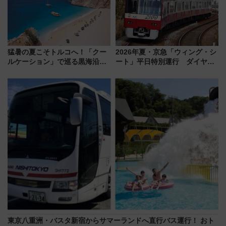
猛暑の夏こそトルコへ！「クー
2026年夏・京急「ウィング・シ
ルケーション」で巡る黒海沿岸
ート」平日特別運行 ダイヤ・
やエーゲ海の避暑リゾート 関
乗車方法を解説！2階建てバスや
連検索数が前年比237％増、ナ
三浦海岸を堪能できるお出かけ
ショジオも認める『2026年に訪
プランもご紹介
れるべき世界の旅先』
東京八重洲・バスタ新宿からサマーランドへ直行バス運行！ おト