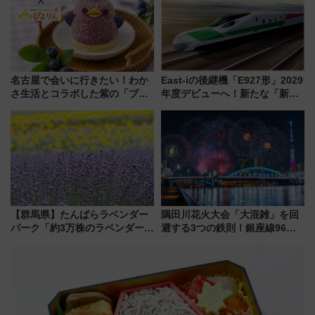
名古屋で会いに行きたい！わか
East-iの後継機「E927形」2029
さ生活とコラボした紫の「ブル
年度デビューへ！新たな「新幹
ーベリーぴよりん」期間限定販
線専用検測車」の性能を徹底解
売
説【JR東日本】
【群馬県】たんばらラベンダー
隅田川花火大会「大混雑」を回
パーク「約3万株のラベンダー」
避する3つの鉄則！銀座線96本
が見頃！新幹線＆無料送迎バス
増発･浅草線臨時ダイヤ･スカイ
で都心から約1時間半で夏の絶景
ツリー駅の規制まとめ 7/25開催
を！
（2026年）