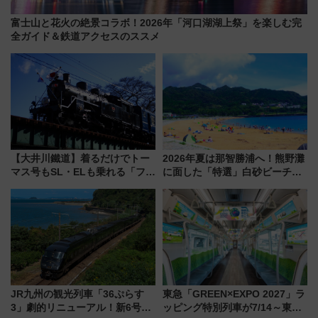
富士山と花火の絶景コラボ！2026年「河口湖湖上祭」を楽しむ完
全ガイド＆鉄道アクセスのススメ
【大井川鐵道】着るだけでトー
2026年夏は那智勝浦へ！熊野灘
マス号もSL・ELも乗れる「フリ
に面した「特選」白砂ビーチは
ーきっぷTシャツ」8月6日より
必見 「第17回那智勝浦町花火大
受注販売
会」は8月11日開催！
JR九州の観光列車「36ぷらす
東急「GREEN×EXPO 2027」ラ
3」劇的リニューアル！新6号車
ッピング特別列車が7/14～東