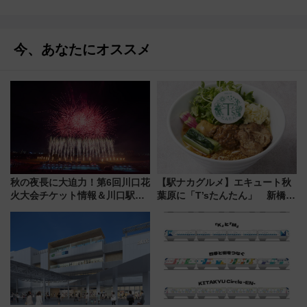
今、あなたにオススメ
秋の夜長に大迫力！第6回川口花
【駅ナカグルメ】エキュート秋
火大会チケット情報＆川口駅か
葉原に「T’sたんたん」 新橋に
らのアクセスガイド
551蓬莱のDNAを継ぐ「東京豚
饅」、オムライス専門店「肉と
たまご」新グルメ続々登場！
【2026年8月】