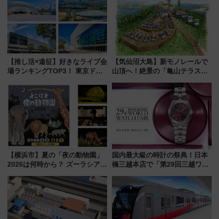
【推し活×遠征】好きなライブ会
【気仙沼大島】新モノレールで
場ランキングTOP3！ 東京ドー
山頂へ！絶景の「亀山テラス
ムや大阪城ホールが選ばれる理
360°」が7月19日オープン、休
由と交通アクセス術、ライブ会
暇村のお得な日帰りプランも登
場に何を求める？
場
【横浜市】夏の「夜の動物園」
国内最大級の時計の祭典！日本
2026は何時から？ ズーラシア・
橋三越本店で「第29回三越ワー
野毛山・金沢の電車アクセスや
ルドウォッチフェア」開幕
見どころ、限定イベントを徹底
【2026年8月5日～25日】
解説！