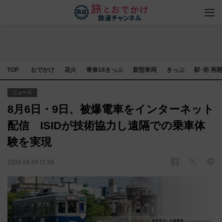
TOP
おでかけ
花火
青春18きっぷ
新型車両
きっぷ
駅･街 再
ニュース
8月6日・9日、被爆電車をインターネット
配信 ISIDが技術協力し遠隔での乗車体
験を実現
2020.08.04 12:08