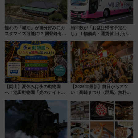
憧れの「城泊」が自分好みにカ
約半数が「お盆は帰省予定な
スタマイズ可能に!? 国登録有形
し」！物価高・運賃値上げが財
文化財・丸亀城「延寿閣別館」
布を直撃、往復1万円以内なら帰
にオーダーメイド型の宿泊プラ
りたいけど……【WILLER お盆
ンが誕生！
帰省動向調査】
【岡山】夏休みは夜の動物園
【2026年最新】前日からアツ
へ！池田動物園「光のナイトズ
い！高崎まつり（群馬）無料観
ー2026」で光と動物が彩る特別
覧エリアから初開催100人みこ
な夜
しまで