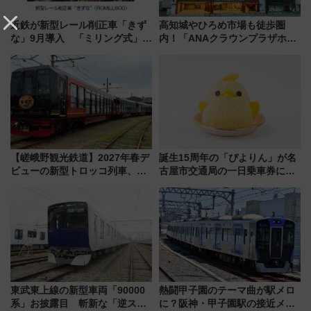
近鉄が新型レール削正車「きず
高知城やひろめ市場も徒歩圏
な」9月導入 「ミリング式」採
内！「ANAクラウンプラザホテ
用でメンテナンス作業を効率
ル高知」が8月開業
化！安全性や乗り心地の向上に
貢献するだけでなく、全線区で
活躍するための仕組みも
【嵯峨野観光鉄道】2027年春デ
誕生15周年の「ぴよりん」が名
ビューの新型トロッコ列車、い
古屋市交通局の一日乗車券に！
よいよ試運転開始へ！現行車両
東山線では貸切電車も登場【限
は2026年で引退
定1万5000枚】
東武東上線の新型車両「90000
熱闘甲子園のテーマ曲が駅メロ
系」お披露目 斬新な「逆スラ
に？阪神・甲子園駅の接近メロ