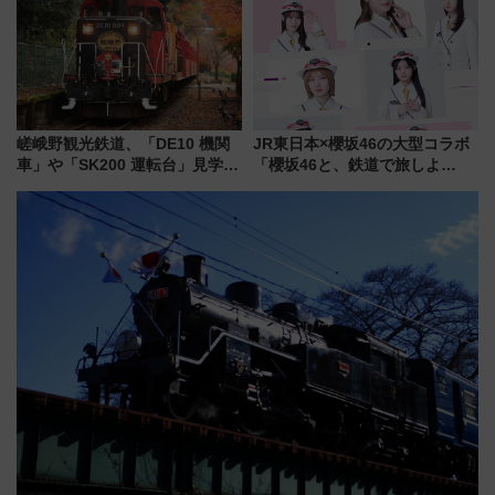
県越谷市）
嵯峨野観光鉄道、「DE10 機関
JR東日本×櫻坂46の大型コラボ
車」や「SK200 運転台」見学ツ
「櫻坂46と、鉄道で旅しよ
アーを開催！ ラストランイベン
う。」が7月20日より始動！新
トの一環で激レア体験できちゃ
潟・長野・庄内へ
うかも 参加方法やスケジュール
をご紹介