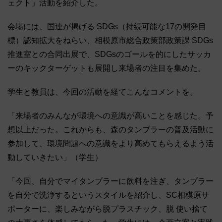
ェクト」活動を紹介した。
会場には、国連が掲げる SDGs（持続可能な17の開発目
標）認知拡大をねらい、相模原市総合政策部政策課 SDGs
推進室との合同出展で、SDGsのゴールを的にしたサッカ
ーのキックターゲットも展開し来場者の注目を集めた。
学生と教員は、今回の活動を経てこんなコメントを。
「来場者のみんなが環境への意識が高いことを感じた。予
想以上だった。これからも、森のタンブラーの普及活動に
参加して、環境問題への意識をより高めてもらえるよう活
動していきたい」（学生）
「今回、自分でマイタンブラーに飲料を注ぎ、タンブラー
を自分で洗浄するというスタイルを紹介し、SC相模原サ
ポーターに、楽しみながら脱プラスチック、脱 使い捨て