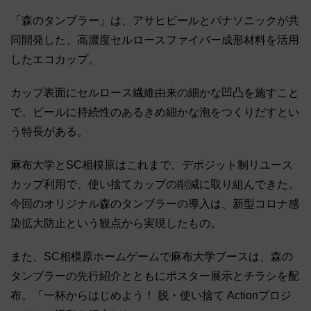
「森のタンブラー」は、アサヒビールとパナソニックが共
同開発した、高濃度セルロースファイバー成形材料を活用
したエコカップ。
カップ表面にセルロース繊維由来の細かな凹凸を施すこと
で、ビールに持続性のあるきめ細かな泡をつくりだすとい
う特長がある。
麻布大学とSC相模原はこれまで、デポジット制リユース
カップ利用で、使い捨てカップの削減に取り組んできた。
今回のオリジナル森のタンブラーの導入は、新型コロナ感
染拡大防止という観点から実現したもの。
また、SC相模原ホームゲームで麻布大学ブースは、森の
タンブラーの先行紹介とともにポスター展示とチラシを配
布。「一杯からはじめよう！ 脱・使い捨て Actionプロジ