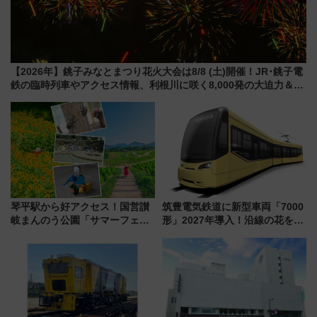
【2026年】銚子みなとまつり花火大会は8/8 (土)開催！JR･銚子電
鉄の臨時列車やアクセス情報、利根川に咲く8,000発の大迫力＆屋
台を満喫
琴平駅から好アクセス！国営讃
筑豊電気鉄道に新型車両「7000
岐まんのう公園「サマーフェス
形」2027年導入！沿線の花をイ
タ」コキアに、ひまわりに、カ
メージしたイエローを採用 車
ブトムシに楽しいがいっぱい
内は落ち着いたゆとりある空間
に