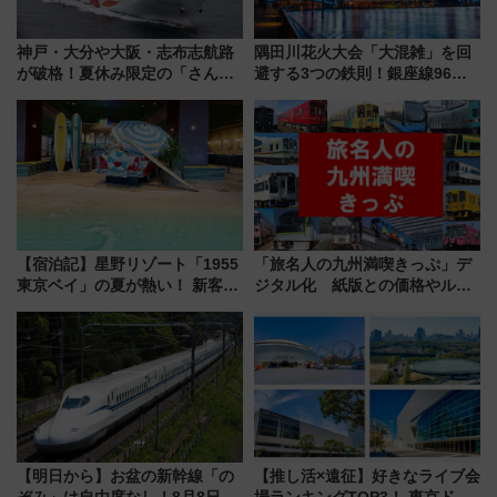
神戸・大分や大阪・志布志航路
隅田川花火大会「大混雑」を回
が破格！夏休み限定の「さんふ
避する3つの鉄則！銀座線96本
らわあスペシャルセール」スタ
増発･浅草線臨時ダイヤ･スカイ
ート 夕朝食ビュッフェ付きで
ツリー駅の規制まとめ 7/25開催
快適な船旅はいかが？
（2026年）
【宿泊記】星野リゾート「1955
「旅名人の九州満喫きっぷ」デ
東京ベイ」の夏が熱い！ 新客室
ジタル化 紙版との価格やルー
「50sスターダムルーム」とア
ルの違いを解説
メリカングルメ＆絶品スイーツ
を満喫（千葉県浦安市）
【明日から】お盆の新幹線「の
【推し活×遠征】好きなライブ会