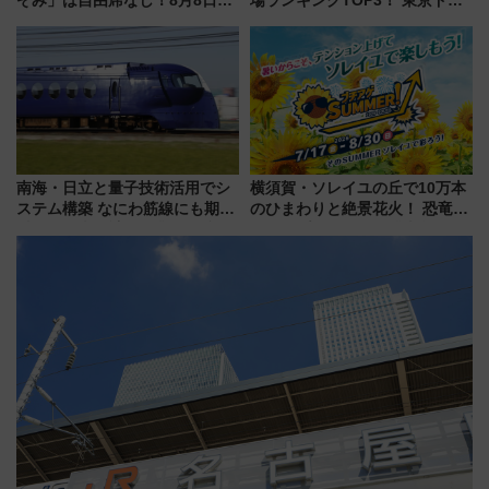
ぞみ」は自由席なし！8月8日午
場ランキングTOP3！ 東京ドー
前はほぼ満席…でも数時間ズラ
ムや大阪城ホールが選ばれる理
せば空きが見つかることも 混
由と交通アクセス術、ライブ会
雑避ける「空席」探しのコツ
場に何を求める？
南海・日立と量子技術活用でシ
横須賀・ソレイユの丘で10万本
ステム構築 なにわ筋線にも期待
のひまわりと絶景花火！ 恐竜や
乗務員・車両計画作業を短縮へ
ドッグプールなど三浦半島の日
帰りお出かけ最新情報（2026年
7月17日～開催）