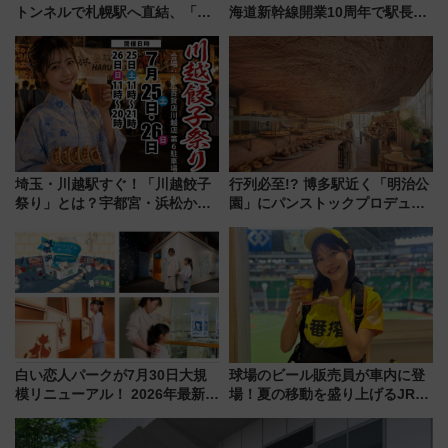
トンネルで札幌駅へ直結、「創
海道新幹線開業10周年で駅長
成川通都心アクセス道路」が7月
室・地下通路など公開イベン
から本格着工、延長4.8km整備
ト 参加方法や体験内容を紹介
事業の全貌
埼玉・川越駅すぐ！「川越餃子
行列必至!? 博多駅近く「明治公
祭り」とは？宇都宮・浜松から
園」にパンストックプロデュー
ご当地和牛まで全国の人気餃子
スの新業態『Land Bageri』8/7
を食べ比べ【7月25日・26日開
オープン 秋からはビストロ営業
催】
も！
白い恋人パークが7月30日大規
球場のビール販売員が車内に登
模リニューアル！ 2026年最新の
場！夏の移動を盛り上げるJR九
新エリア・工場見学の見どころ
州「ビール新幹線」7月31日・8
と料金・アクセスを徹底解説
月7日限定 ソフトバンクホーク