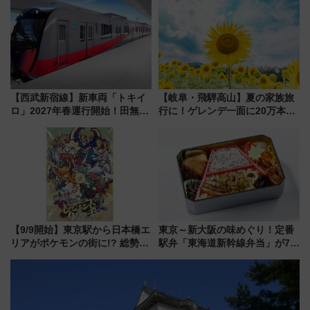
を快適移動
【西武新宿線】新車両「トキイ
【岐阜・飛騨高山】夏の家族旅
ロ」2027年春運行開始！田無・
行に！ゲレンデ一面に20万本の
新所沢にも停車 2028年春には
ひまわりが咲き誇る「アルコピ
「第2弾」も
アひまわり園」開園
【9/9開始】東京駅から日本橋エ
東京～新大阪の味めぐり！定番
リアがポケモンの街に!? 総勢
駅弁「東海道新幹線弁当」が7月
100匹以上が出現「レジェンド
21日にリニューアル発売
リサーチ」本格謎解き・グッズ
情報まとめ