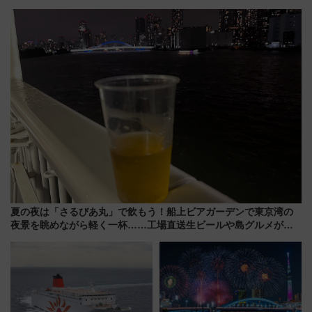
ント式」の先頭形状と明るく開
ディがVaundy「かげろう」×向
放的な車内空間に注目、デビュ
谷実アレンジの特別仕様へ、8月
ーは9月
5日始発から
夏の夜は「さるびあ丸」で飲もう！船上ビアガーデンで東京湾の
夜景を眺めながら軽く一杯……工場直送生ビールや島グルメが美
味い