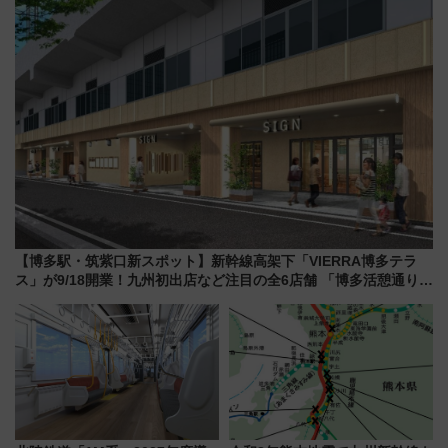
（札幌市）
スとコラボ
【博多駅・筑紫口新スポット】新幹線高架下「VIERRA博多テラ
ス」が9/18開業！九州初出店など注目の全6店舗 「博多活憩通り」
も一新