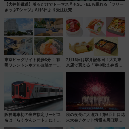
【大井川鐵道】着るだけでトーマス号もSL・ELも乗れる「フリー
きっぷTシャツ」8月6日より受注販売
東京ビッグサイト徒歩3分！ 有
7月16日は駅弁記念日！大丸東
明ワシントンホテル改装オープ
京店で買える「車中映え弁当」
ン直前「ゆりかもめ運転台付き
フェア【2026年夏】
客室」や海鮮丼が人気の朝食ビ
ュッフェを現地レポ
阪神電車初の座席指定サービス
秋の夜長に大迫力！第6回川口花
名は「らくやんシート」に！新
火大会チケット情報＆川口駅か
型3000系で大阪梅田～山陽姫路
らのアクセスガイド