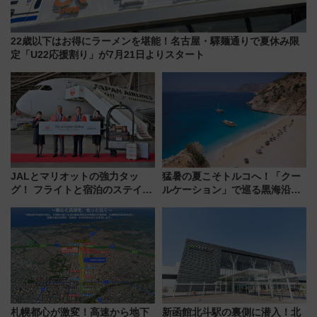
22歳以下はお得にラーメンを堪能！名古屋・驛麺通りで夏休み限
定「U22応援割り」が7月21日よりスタート
JALとマリオットの強力タッ
猛暑の夏こそトルコへ！「クー
グ！ フライトと宿泊のステイタ
ルケーション」で巡る黒海沿岸
スマッチでFLY ON ポイントや
やエーゲ海の避暑リゾート 関
上級会員資格を効率よく獲得す
連検索数が前年比237％増、ナ
る方法を解説
ショジオも認める『2026年に訪
れるべき世界の旅先』
札幌都心が激変！高速から地下
新函館北斗駅の裏側に潜入！北