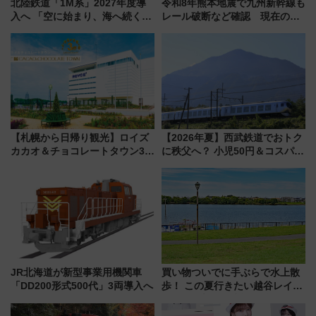
北陸鉄道「1M系」2027年度導
令和8年熊本地震で九州新幹線も
入へ 「空に始まり、海へ続く」
レール破断など確認 現在の運
白山比咩神社をモチーフにした
転見合わせ状況と交通網への影
神秘的なデザイン
響
【札幌から日帰り観光】ロイズ
【2026年夏】西武鉄道でおトク
カカオ＆チョコレートタウン3周
に秩父へ？ 小児50円＆コスパ最
年！ 9月は入場料半額やチョコ
強きっぷで「安・近・短」な家
詰め放題を開催、ロイズタウン
族旅行！ 深夜の正丸トンネル探
駅からのアクセスも
検や特急ラビューも
JR北海道が新型事業用機関車
買い物ついでに手ぶらで水上散
「DD200形式500代」3両導入へ
歩！ この夏行きたい越谷レイク
タウンの新たな水辺の憩いエリ
ア「LAKESIDE PARK」（埼玉