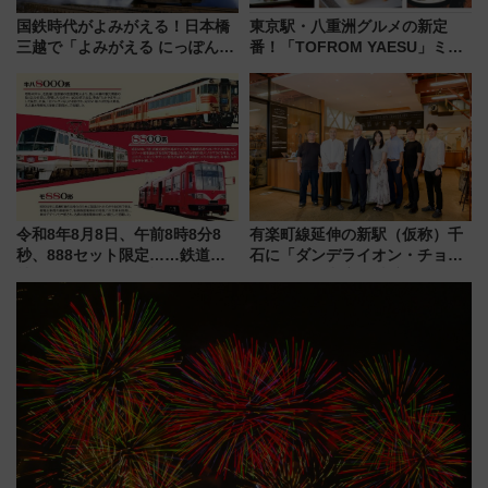
国鉄時代がよみがえる！日本橋
東京駅・八重洲グルメの新定
三越で「よみがえる にっぽんの
番！「TOFROM YAESU」ミシ
鉄道展」7/22-8/3開催、広田尚
ュラン店から大衆酒場まで68店
敬の名作写真も、駅弁フェスも
舗が集結した食の空間を徹底解
同時開催！
剖！（9/10開業）
令和8年8月8日、午前8時8分8
有楽町線延伸の新駅（仮称）千
秒、888セット限定……鉄道各
石に「ダンデライオン・チョコ
社の「8・8・8」な記念きっぷ
レート」が出店！ 東京メトロが
たち
1億円出資で挑む新時代のまちづ
くりとは？