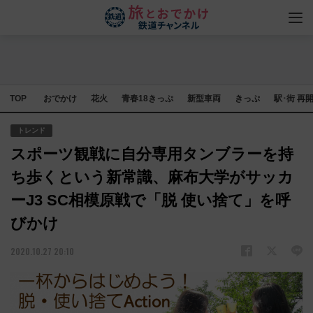
TOP
おでかけ
花火
青春18きっぷ
新型車両
きっぷ
駅･街 再
トレンド
スポーツ観戦に自分専用タンブラーを持
ち歩くという新常識、麻布大学がサッカ
ーJ3 SC相模原戦で「脱 使い捨て」を呼
びかけ
2020.10.27 20:10