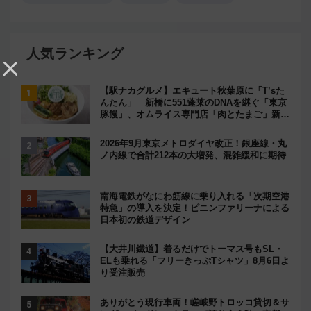
人気ランキング
【駅ナカグルメ】エキュート秋葉原に「T’sた
んたん」 新橋に551蓬莱のDNAを継ぐ「東京
豚饅」、オムライス専門店「肉とたまご」新グ
ルメ続々登場！【2026年8月】
2026年9月東京メトロダイヤ改正！銀座線・丸
ノ内線で合計212本の大増発、混雑緩和に期待
南海電鉄がなにわ筋線に乗り入れる「次期空港
特急」の導入を決定！ピニンファリーナによる
日本初の鉄道デザイン
【大井川鐵道】着るだけでトーマス号もSL・
ELも乗れる「フリーきっぷTシャツ」8月6日よ
り受注販売
ありがとう現行車両！嵯峨野トロッコ貸切＆サ