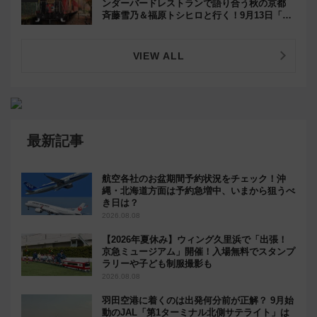
ンダーバードレストランで語り合う秋の京都
斉藤雪乃＆福原トシヒロと行く！9月13日「京
都の鉄道満喫ツアー」開催
VIEW ALL
最新記事
航空各社のお盆期間予約状況をチェック！沖
縄・北海道方面は予約急増中、いまから狙うべ
き日は？
2026.08.08
【2026年夏休み】ウィング久里浜で「出張！
京急ミュージアム」開催！入場無料でスタンプ
ラリーや子ども制服撮影も
2026.08.08
羽田空港に着くのは出発何分前が正解？ 9月始
動のJAL「第1ターミナル北側サテライト」は