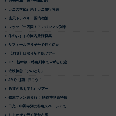
観光列車・寝台列車の旅
カニの季節到来！カニ旅行特集！
楽天トラベル 国内宿泊
レッツゴー四国！アンパンマン列車
冬のおすすめ国内旅行特集
サフィール踊り子号で行く伊豆
【JTB】日帰り新幹線ツアー
JR・新幹線・特急列車で #ずらし旅
近鉄特急「ひのとり」
JRで北陸に行こう！
鉄道の旅を楽しむツアー
鉄道ファン集まれ！ 鉄道博物館特集
日光・中禅寺湖に特急スペーシアで
しまかぜで行く伊勢志摩