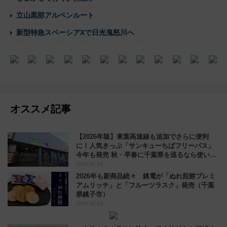
立山黒部アルペンルート
新型特急スペーシアXで日光鬼怒川へ
オススメ記事
【2026年版】東葉高速線も追加でさらに便利
に！人気きっぷ「サンキューちばフリーパス」
今年も発売 秋・早春に千葉県を巡るなら使い勝
手・コスパ抜群
2026.07.24
2026年も新商品続々 銚電が「ぬれ煎餅プレミ
アムリッチ」と「フルーツラスク」発売（千葉
県銚子市）
2026.02.15