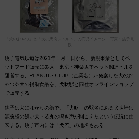
「犬のおやつ」と「犬の馬肉レトルト」の商品イメージ 写真：銚子電
鉄
銚子電気鉄道は2021年１月１日から、新規事業としてペ
ットフード販売に参入。東京・神楽坂でペット関連ビルを
運営する、PEANUTS CLUB（企業名）が発案した犬のお
やつや犬の補助食品を、犬吠駅と同社オンラインショップ
で販売する。
銚子は犬にゆかりの街で、「犬吠」の駅名にある犬吠埼は
源義経の飼い犬・若丸の鳴き声が聞こえたという伝説に由
来する。銚子市内には「犬若」の地名もある。