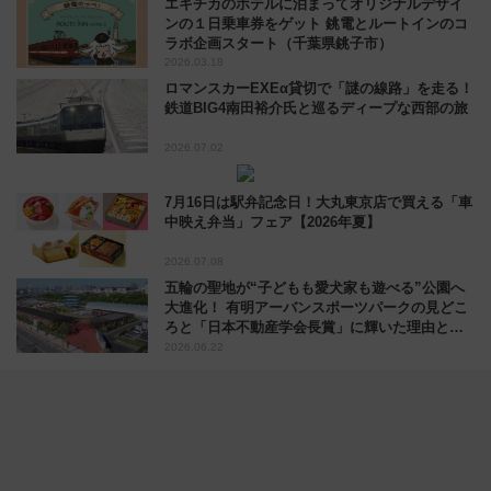
エキチカのホテルに泊まってオリジナルデザイ
ンの１日乗車券をゲット 銚電とルートインのコ
ラボ企画スタート（千葉県銚子市）
2026.03.18
ロマンスカーEXEα貸切で「謎の線路」を走る！
鉄道BIG4南田裕介氏と巡るディープな西部の旅
2026.07.02
7月16日は駅弁記念日！大丸東京店で買える「車
中映え弁当」フェア【2026年夏】
2026.07.08
五輪の聖地が“子どもも愛犬家も遊べる”公園へ
大進化！ 有明アーバンスポーツパークの見どこ
ろと「日本不動産学会長賞」に輝いた理由と
は？
2026.06.22