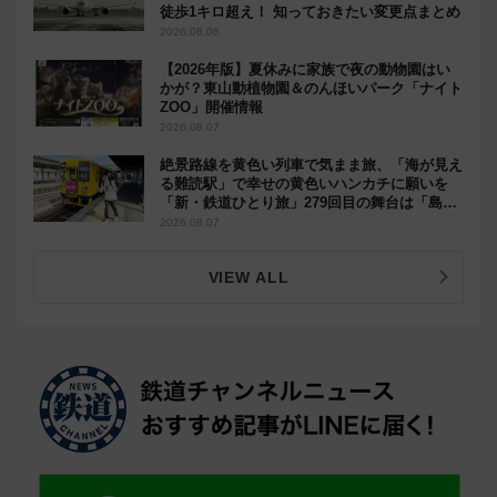
徒歩1キロ超え！ 知っておきたい変更点まとめ
2026.08.08
【2026年版】夏休みに家族で夜の動物園はい
かが？東山動植物園＆のんほいパーク「ナイト
ZOO」開催情報
2026.08.07
絶景路線を黄色い列車で気まま旅、「海が見え
る難読駅」で幸せの黄色いハンカチに願いを
「新・鉄道ひとり旅」279回目の舞台は「島原
鉄道」
2026.08.07
VIEW ALL