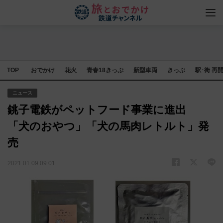
TOP
おでかけ
花火
青春18きっぷ
新型車両
きっぷ
駅･街 再
ニュース
銚子電鉄がペットフード事業に進出
「犬のおやつ」「犬の馬肉レトルト」発
売
2021.01.09 09:01