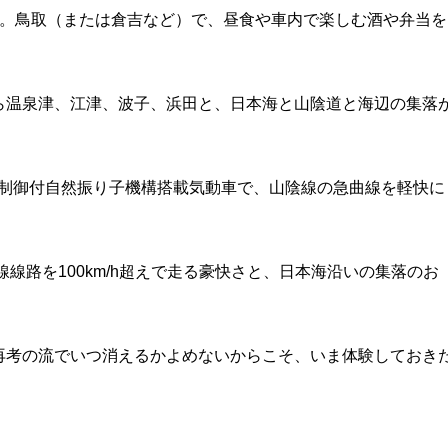
835着。鳥取（または倉吉など）で、昼食や車内で楽しむ酒や弁当を
ら温泉津、江津、波子、浜田と、日本海と山陰道と海辺の集落
。
らも制御付自然振り子機構搭載気動車で、山陰線の急曲線を軽快に
線路を100km/h超えで走る豪快さと、日本海沿いの集落のお
。
再考の流でいつ消えるかよめないからこそ、いま体験しておき