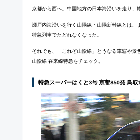
京都から西へ。中国地方の日本海沿いを走り、幡生
瀬戸内海沿いを行く山陽線・山陽新幹線とは、
特急列車でたどれなくなった。
それでも、「これぞ山陰線」とうなる車窓や景
山陰線 在来線特急をチェック。
特急スーパーはくと3号 京都850発 鳥取1