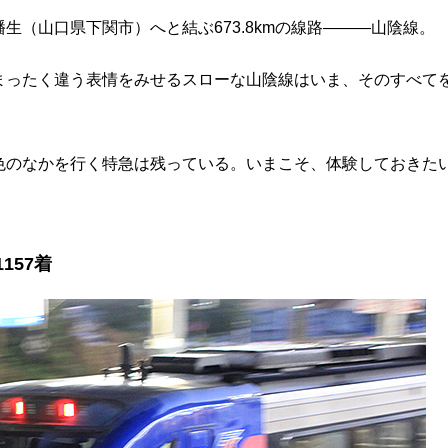
（山口県下関市）へと結ぶ673.8kmの線路―――山陰線。
まったく違う表情をみせるスローな山陰線はいま、そのすべて
色のなかを行く特急は残っている。いまこそ、体験しておきた
157着