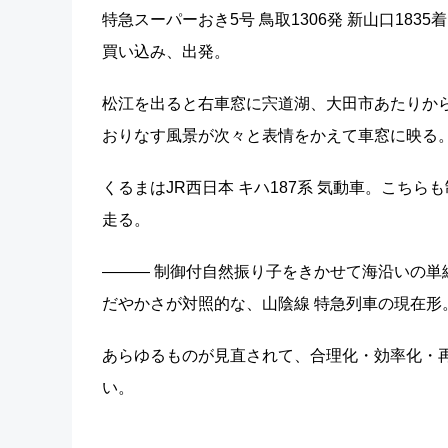
特急スーパーおき5号 鳥取1306発 新山口1
買い込み、出発。
松江を出ると右車窓に宍道湖、大田市あたりか
おりなす風景が次々と表情をかえて車窓に映る
くるまはJR西日本 キハ187系 気動車。こち
走る。
――― 制御付自然振り子をきかせて海沿いの単線
だやかさが対照的な、山陰線 特急列車の現在形
あらゆるものが見直されて、合理化・効率化・
い。