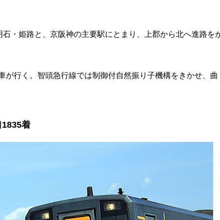
。
明石・姫路と、京阪神の主要駅にとまり、上郡から北へ進路を
気動車が行く。智頭急行線では制御付自然振り子機構をきかせ、曲
1835着