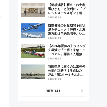
で味わう近江牛や伝統文化
の特別コラボ
【新横浜駅】駅弁・お土産
選びがもっと便利に？「プ
レシャスデリ＆ギフト新横
か
浜」がオープン 場所や営
2026.08.08
業時間・限定弁当を紹介
航空各社のお盆期間予約状
況をチェック！沖縄・北海
道方面は予約急増中、いま
から狙うべき日は？
2026.08.08
【2026年夏休み】ウィング
久里浜で「出張！京急ミュ
ージアム」開催！入場無料
でスタンプラリーや子ども
2026.08.08
制服撮影も
羽田空港に着くのは出発何
分前が正解？ 9月始動の
JAL「第1ターミナル北側
サテライト」は徒歩1キロ
2026.08.08
超え！ 知っておきたい変更
点まとめ
VIEW ALL