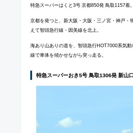
特急スーパーはくと3号 京都850発 鳥取1157着
京都を発つと、新大阪・大阪・三ノ宮・神戸・
えて智頭急行線・因美線を北上。
海あり山ありの道を、智頭急行HOT7000系
線で車体を傾かせながら突っ走る。
特急スーパーおき5号 鳥取1306発 新山口