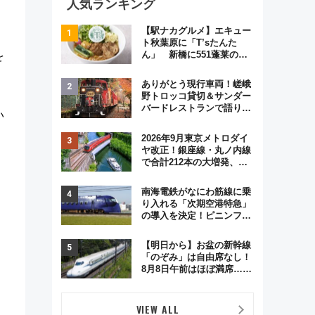
人気ランキング
【駅ナカグルメ】エキュー
ト秋葉原に「T’sたんた
ん」 新橋に551蓬莱の
を
DNAを継ぐ「東京豚饅」、
オムライス専門店「肉とた
ありがとう現行車両！嵯峨
まご」新グルメ続々登場！
野トロッコ貸切＆サンダー
【2026年8月】
バードレストランで語り合
い
う秋の京都 斉藤雪乃＆福
原トシヒロと行く！9月13
2026年9月東京メトロダイ
日「京都の鉄道満喫ツア
ヤ改正！銀座線・丸ノ内線
ー」開催
で合計212本の大増発、混
雑緩和に期待
南海電鉄がなにわ筋線に乗
り入れる「次期空港特急」
の導入を決定！ピニンファ
リーナによる日本初の鉄道
デザイン
【明日から】お盆の新幹線
「のぞみ」は自由席なし！
8月8日午前はほぼ満席…で
も数時間ズラせば空きが見
つかることも 混雑避ける
「空席」探しのコツ
VIEW ALL