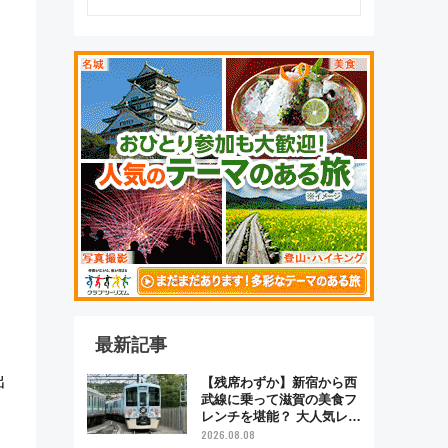
最新記事
出
【残席わずか】新宿から西
武線に乗って滋賀の美食フ
レンチを堪能？ 大人気レス
トラン列車「52席の至福」
2026.08.08