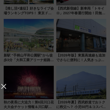
【推し活×遠征】好きなライブ会
【西武新宿線】新車両「トキイ
場ランキングTOP3！ 東京ドー
ロ」2027年春運行開始！田無・
ムや大阪城ホールが選ばれる理
新所沢にも停車 2028年春には
由と交通アクセス術、ライブ会
「第2弾」も
場に何を求める？
新駅 “手柄山平和公園駅”から徒
【2026年版】東葉高速線も追加
歩3分「大和工業アリーナ姫路」
でさらに便利に！人気きっぷ
10月開業！Novelbright公演 や
「サンキューちばフリーパス」
大相撲巡業など 豪華イベントと
今年も発売 秋・早春に千葉県を
アクセス
巡るなら使い勝手・コスパ抜群
秋の夜長に大迫力！第6回川口花
【2026年夏】西武鉄道でおトク
火大会チケット情報＆川口駅か
に秩父へ？ 小児50円＆コスパ最