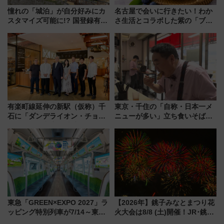
憧れの「城泊」が自分好みにカ
名古屋で会いに行きたい！わか
スタマイズ可能に!? 国登録有形
さ生活とコラボした紫の「ブル
文化財・丸亀城「延寿閣別館」
ーベリーぴよりん」期間限定販
にオーダーメイド型の宿泊プラ
売
ンが誕生！
有楽町線延伸の新駅（仮称）千
東京・千住の「自称・日本一メ
石に「ダンデライオン・チョコ
ニューが多い」立ち食いそば屋
レート」が出店！ 東京メトロが
とは？ ＢＳ日テレ『ドランク塚
1億円出資で挑む新時代のまちづ
地のふらっと立ち食いそば』
くりとは？
7/27夜10時～放送
東急「GREEN×EXPO 2027」ラ
【2026年】銚子みなとまつり花
ッピング特別列車が7/14～東
火大会は8/8 (土)開催！JR･銚子
横・田園都市・目黒線でデビュ
電鉄の臨時列車やアクセス情