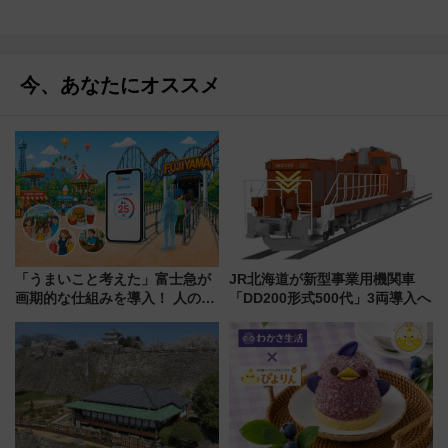
今、あなたにオススメ
「うまいこと考えた」富士急が
JR北海道が新型事業用機関車
画期的な仕組みを導入！ 人のか
「DD200形式500代」3両導入へ
わりにスマホが並ぶ「分身く
ん」始動