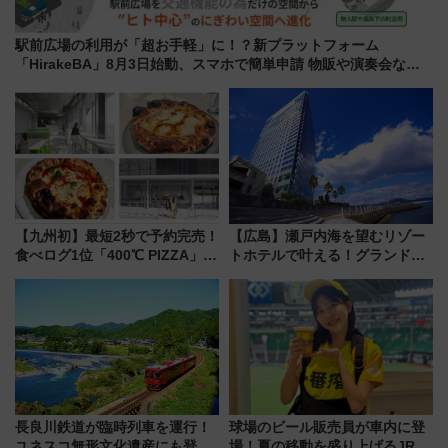
駅前広場の利用が「超お手軽」に！？新プラットフォーム
「HirakeBA」8月3日始動、スマホで簡単申請 物販や演奏会など
に【JR東日本】
【九州初】最短2秒で予約完売！
【広島】瀬戸内海を望むリゾー
食べログ1位「400℃ PIZZA」が
トホテルで叶える！グランドプ
博多駅すぐの明治公園に8/7オー
リンスホテル広島のフォトウエ
プン。もつ鍋風など限定メニュ
ディング＆カジュアルパーティ
ーも
ープラン
長良川鉄道が臨時列車を運行！
球場のビール販売員が車内に登
ユネスコ無形文化遺産にも登録
場！夏の移動を盛り上げるJR九