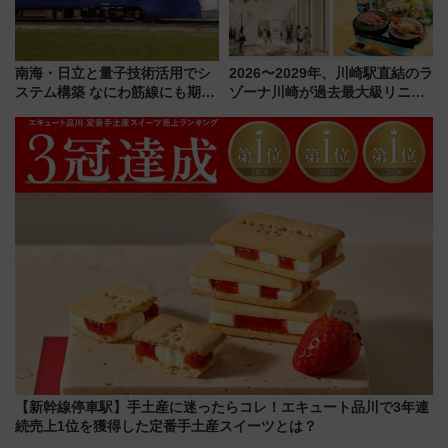
南海・日立と量子技術活用でシ
2026〜2029年、川崎駅直結のラ
ステム構築 なにわ筋線にも期待
ゾーナ川崎が過去最大級リニュ
乗務員・車両計画作業を短縮へ
ーアル！ フードコート拡大など
「いつから何が変わるか」徹底
解説！
【新幹線停車駅】手土産に迷ったらコレ！エキュート品川で3年連
続売上1位を獲得した定番手土産スイーツとは？