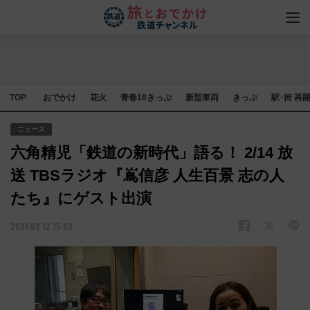
TOP
おでかけ
花火
青春18きっぷ
新型車両
きっぷ
駅･街 再
ニュース
六角精児「鉄道の新時代」語る！ 2/14 放
送 TBSラジオ『嶌信彦 人生百景 志の人
たち』にゲスト出演
2021.02.12 15:02