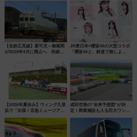
【名鉄広見線】新可児～御嵩間
JR東日本×櫻坂46の大型コラボ
が2029年4月に廃止へ 存続協
「櫻坂46と、鉄道で旅しよ
議終了で100年の歴史に幕
う。」が7月20日より始動！新
潟・長野・庄内へ
【2026年夏休み】ウィング久里
成田空港の”未来予想図”が決
浜で「出張！京急ミュージア
定！商業施設も入る巨大ワンタ
ム」開催！入場無料でスタンプ
ーミナル、京成の高架新駅整備
ラリーや子ども制服撮影も
で新型特急が品川･羽田とを結
ぶ！ JR空港駅は2面3線化！