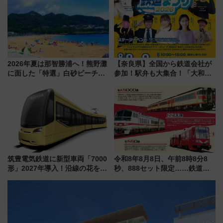
府･柳川の旅！YouTubeが公開
に
2026年夏は那智勝浦へ！熊野灘
【奈良県】全国から鉄道会社が
に面した「特選」白砂ビーチは
参加！駅弁も大集合！「大和鉄
必見 「第17回那智勝浦町花火大
道まつり2026」が8月8日・9日
会」は8月11日開催！
に開催決定
筑豊電気鉄道に新型車両「7000
令和8年8月8日、午前8時8分8
形」2027年導入！沿線の花をイ
秒、888セット限定……鉄道各
メージしたイエローを採用 車
社の「8・8・8」な記念きっぷ
内は落ち着いたゆとりある空間
たち
に