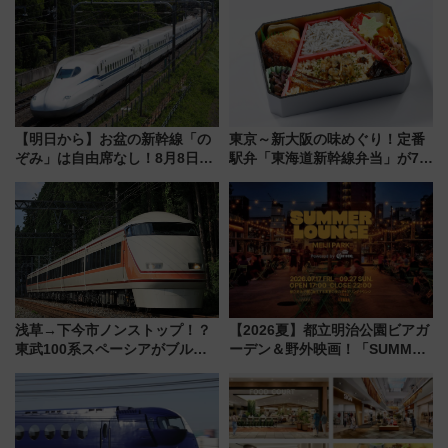
推し活を楽しもう！（2026年
トの一環で激レア体験できちゃ
8/1～31）
うかも 参加方法やスケジュール
をご紹介
【明日から】お盆の新幹線「の
東京～新大阪の味めぐり！定番
ぞみ」は自由席なし！8月8日午
駅弁「東海道新幹線弁当」が7月
前はほぼ満席…でも数時間ズラ
21日にリニューアル発売
せば空きが見つかることも 混
雑避ける「空席」探しのコツ
浅草→下今市ノンストップ！？
【2026夏】都立明治公園ビアガ
東武100系スペーシアがブルー
ーデン＆野外映画！「SUMMER
リボン賞35周年記念で「デビュ
LOUNGE」のアクセスと上映ス
ー当時の停車駅」を再現 運転
ケジュール 夜風とビール、映画
時刻や特急券の買い方を紹介
を満喫！