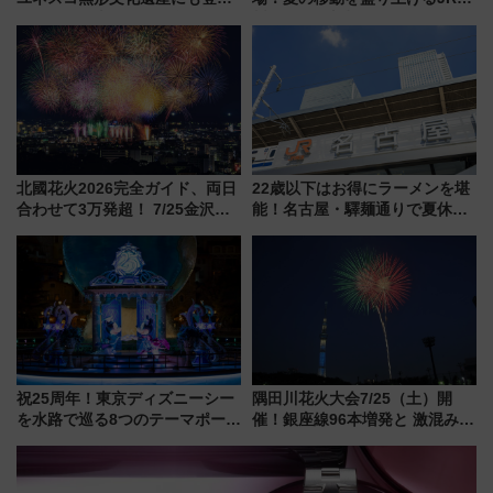
された「郡上おどり」楽しむ人
州「ビール新幹線」7月31日・8
に 乗車には予約が必要
月7日限定 ソフトバンクホーク
スとコラボ
北國花火2026完全ガイド、両日
22歳以下はお得にラーメンを堪
合わせて3万発超！ 7/25金沢大
能！名古屋・驛麺通りで夏休み
会・8/1川北大会の2つの花火大
限定「U22応援割り」が7月21日
会の日程・アクセス・観覧席ま
よりスタート
とめ（石川県）
祝25周年！東京ディズニーシー
隅田川花火大会7/25（土）開
を水路で巡る8つのテーマポート
催！銀座線96本増発と 激混みの
と限定デコレーションを解説
「浅草駅」を回避する最寄り駅･
アクセス攻略法、2万発の花火が
都心の夜に！