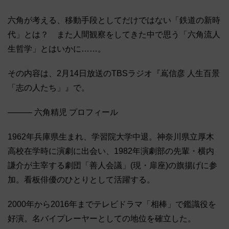
六角が考える、移動手段としてだけではない「鉄道の新時
代」とは？ また人間観察をしてきた中で思う「六角流人
生哲学」とはいかに……。
その内容は、2月14日放送のTBSラジオ『嶌信彦 人生百景
「志の人たち」』で。
――― 六角精児 プロフィール
1962年兵庫県生まれ、学習院大学中退。神奈川県立厚木
高校在学時に演劇に出会い、1982年演劇部の先輩・横内
謙介が主宰する劇団「善人会議」(現・扉座)の旗揚げに参
加。看板俳優のひとりとして活躍する。
2000年から2016年までテレビドラマ「相棒」で鑑識役を
好演。名バイプレーヤーとしての地位を確立した。