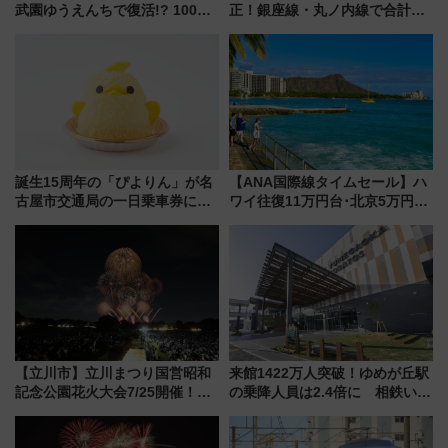
武園ゆうえんちで復活!? 100周
正！銀座線・丸ノ内線で合計
年記念企画＆「春日のうん○スラ
212本の大増発、混雑緩和に期
イダー」に注目 2026年夏は所
待
沢へ遊びに行こう
誕生15周年の「ぴよりん」が名
【ANA国際線タイムセール】ハ
古屋市交通局の一日乗車券に！
ワイ往復11万円台･北京5万円台
東山線では貸切電車も登場【限
～、憧れのビジネスクラスも！
定1万5000枚】
来春のGW旅行まで狙える激ア
ツ路線まとめ（8/10まで）
【立川市】立川まつり国営昭和
来館1422万人突破！ゆめが丘駅
記念公園花火大会7/25開催！
の乗降人員は2.4倍に 相鉄いず
5000発の花火が夜を彩る 今年は
み野線「ゆめが丘ソラトス」2周
混雑に要注意、その理由は
年祭にそうにゃん＆DB.スター