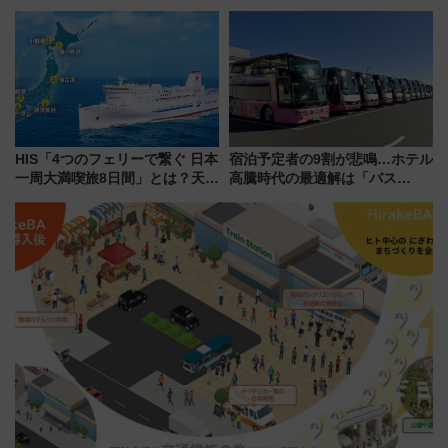
らのアクセスガイド
強きっぷで「安・近・短」な家
族旅行！ 深夜の正丸トンネル探
検や特急ラビューも
HIS「4つのフェリーで繋ぐ 日本
宿泊予定者の9割が悲鳴…ホテル
一周大満喫旅8日間」とは？天橋
高騰時代の最適解は「バス
立・小樽・日光東照宮など全国
泊」!? WILLER最新調査で判明
の絶景＆限定グルメを網羅！煩
した、推し活遠征や観光時のリ
雑な手続きも不要でお手軽に楽
アルな懐事情
しめるプランが登場