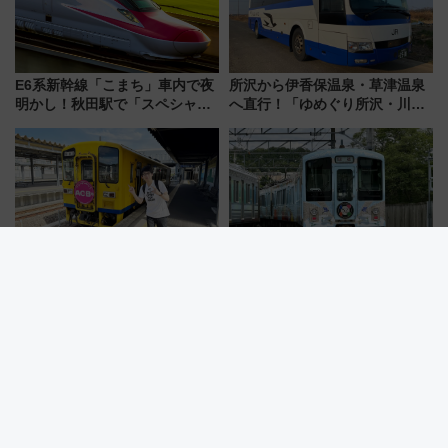
E6系新幹線「こまち」車内で夜
所沢から伊香保温泉・草津温泉
明かし！秋田駅で「スペシャル
へ直行！「ゆめぐり所沢・川越
ナイト」8月開催、料金や予約方
号」で群馬の温泉旅をもっと気
法は？
軽に 運行ダイヤ・運賃を解説
絶景路線を黄色い列車で気まま
【残席わずか】新宿から西武線
旅、「海が見える難読駅」で幸
に乗って滋賀の美食フレンチを
せの黄色いハンカチに願いを
堪能？ 大人気レストラン列車
「新・鉄道ひとり旅」279回目
「52席の至福」で味わう近江牛
の舞台は「島原鉄道」
や伝統文化の特別コラボ