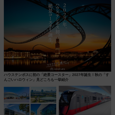
ー！ 注目の編成やデザインまと
報、利根川に咲く8,000発の大迫
め
力＆屋台を満喫
ハウステンボスに初の「絶景コースター」2027年誕生！秋の「す
んごいハロウィン」見どころも一挙紹介