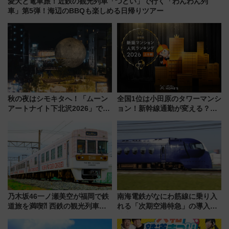
愛犬と電車旅！近鉄の観光列車「つどい」で行く「わんわん列
車」第5弾！海辺のBBQも楽しめる日帰りツアー
秋の夜はシモキタへ！「ムーン
全国1位は小田原のタワーマンシ
アートナイト下北沢2026」でイ
ョン！新幹線通勤が変える？
マーシブシアターやアート巡り
「住みたい街」の最新トレンド
を満喫しよう
【新築マンション人気ランキン
グ】
乃木坂46一ノ瀬美空が福岡で鉄
南海電鉄がなにわ筋線に乗り入
道旅を満喫⁈ 西鉄の観光列車
れる「次期空港特急」の導入を
「THE RAIL KITCHEN
決定！ピニンファリーナによる
CHIKUGO」で巡る福岡･太宰
日本初の鉄道デザイン