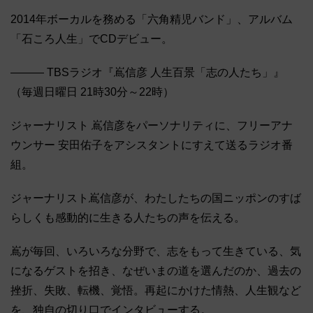
2014年ボーカルを務める「六角精児バンド」、アルバム
「石ころ人生」でCDデビュー。
――― TBSラジオ『嶌信彦 人生百景「志の人たち」』
（毎週日曜日 21時30分～22時）
ジャーナリスト 嶌信彦をパーソナリティに、フリーアナ
ウンサー 安田佑子をアシスタントにすえて送るラジオ番
組。
ジャーナリスト嶌信彦が、わたしたちの国ニッポンのすば
らしくも感動的に生きる人たちの声を伝える。
嶌が毎回、いろいろな分野で、志をもって生きている、気
になるゲストを招き、なぜいまの道を選んだのか、過去の
挫折、失敗、転機、覚悟。再起にかけた情熱、人生観など
を、独自の切り口でインタビューする。