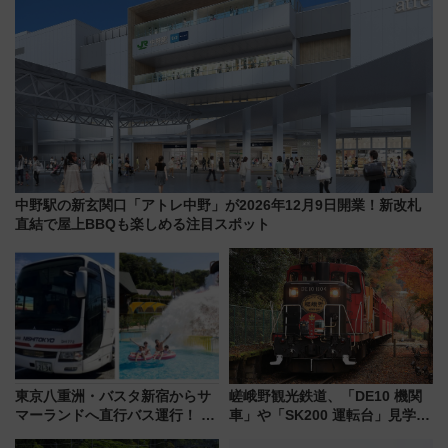
中野駅の新玄関口「アトレ中野」が2026年12月9日開業！新改札
直結で屋上BBQも楽しめる注目スポット
東京八重洲・バスタ新宿からサ
嵯峨野観光鉄道、「DE10 機関
マーランドへ直行バス運行！ お
車」や「SK200 運転台」見学ツ
トクな1Dayパスで夏のプールと
アーを開催！ ラストランイベン