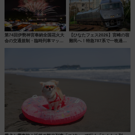
マンが登場
第74回伊勢神宮奉納全国花火大
【ひなたフェス2026】宮崎の宿
会の交通規制・臨時列車マッ
難民へ！特急787系で一晩過ご
プ！JR東海・近鉄で快適にアク
せる夜間滞在型イベント「スワ
セス
ローおひさま」が救世主に？