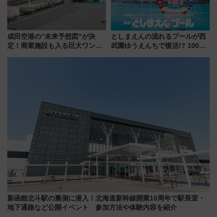
成田空港の”未来予想図”が決
としまえんの流れるプールが西
定！商業施設も入る巨大ワンタ
武園ゆうえんちで復活!? 100周
ーミナル、京成の高架新駅整備
年記念企画＆「春日のうん○スラ
で新型特急が品川･羽田とを結
イダー」に注目 2026年夏は所
ぶ！ JR空港駅は2面3線化！
沢へ遊びに行こう
新函館北斗駅の裏側に潜入！北海道新幹線開業10周年で駅長室・
地下通路など公開イベント 参加方法や体験内容を紹介