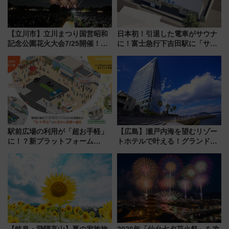
【立川市】立川まつり国営昭和
日本初！引退した電車がサウナ
記念公園花火大会7/25開催！
に！富士急行下吉田駅に「サ電
5000発の花火が夜を彩る 今年は
（SADEN）」2026年12月開
混雑に要注意、その理由は
業 行き交う電車の音や振動を
感じながら「ととのう」新感覚
駅前広場の利用が「超お手軽」
【広島】瀬戸内海を望むリゾー
に！？新プラットフォーム
トホテルで叶える！グランドプ
「HirakeBA」8月3日始動、ス
リンスホテル広島のフォトウエ
マホで簡単申請 物販や演奏会な
ディング＆カジュアルパーティ
どに【JR東日本】
ープラン