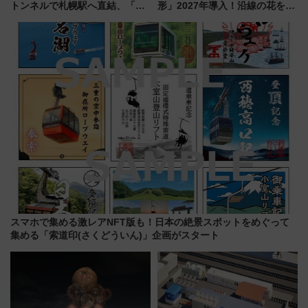
トンネルで札幌駅へ直結、「創
形」2027年導入！沿線の花をイ
成川通都心アクセス道路」が7月
メージしたイエローを採用 車
から本格着工、延長4.8km整備
内は落ち着いたゆとりある空間
事業の全貌
に
スマホで集める激レアNFT版も！日本の絶景スポットをめぐって
集める「索道印(さくどういん)」企画がスタート