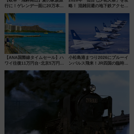
【岐阜・飛騨高山】夏の家族旅
2026年「仙台七夕花火祭」を攻
行に！ゲレンデ一面に20万本の
略！ 混雑回避の地下鉄アクセス
ひまわりが咲き誇る「アルコピ
からまだ買える有料席情報、花
アひまわり園」開園
火前に楽しむ仙台観光ルートま
で解説！
【ANA国際線タイムセール】ハ
小松島港まつり2026にブルーイ
ワイ往復11万円台･北京5万円台
ンパルス飛来！JR四国の臨時ダ
～、憧れのビジネスクラスも！
イヤや駐車場予約を徹底解説
来春のGW旅行まで狙える激ア
ツ路線まとめ（8/10まで）