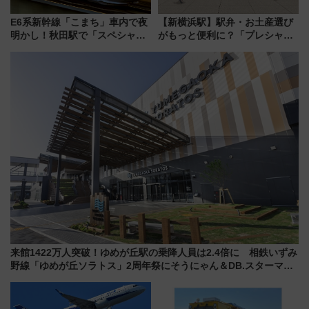
E6系新幹線「こまち」車内で夜
【新横浜駅】駅弁・お土産選び
明かし！秋田駅で「スペシャル
がもっと便利に？「プレシャス
ナイト」8月開催、料金や予約方
デリ＆ギフト新横浜」がオープ
法は？
ン 場所や営業時間・限定弁当
を紹介
来館1422万人突破！ゆめが丘駅の乗降人員は2.4倍に 相鉄いずみ
野線「ゆめが丘ソラトス」2周年祭にそうにゃん＆DB.スターマン
が登場