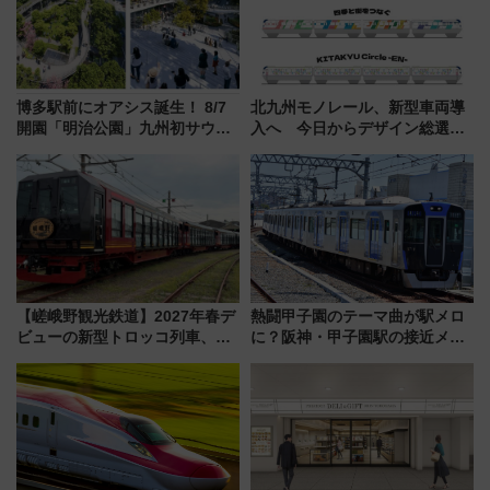
博多駅前にオアシス誕生！ 8/7
北九州モノレール、新型車両導
開園「明治公園」九州初サウナ
入へ 今日からデザイン総選挙
TOTOPAや日本一のピザなど絶
始まる
品グルメ登場で駅前の過ごし方
はどう変わる？
【嵯峨野観光鉄道】2027年春デ
熱闘甲子園のテーマ曲が駅メロ
ビューの新型トロッコ列車、い
に？阪神・甲子園駅の接近メロ
よいよ試運転開始へ！現行車両
ディがVaundy「かげろう」×向
は2026年で引退
谷実アレンジの特別仕様へ、8月
5日始発から