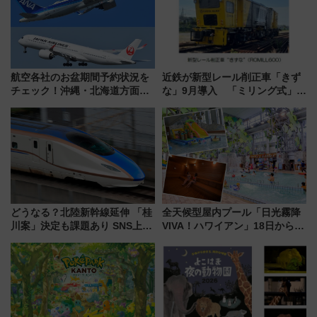
航空各社のお盆期間予約状況を
近鉄が新型レール削正車「きず
チェック！沖縄・北海道方面は
な」9月導入 「ミリング式」採
予約急増中、いまから狙うべき
用でメンテナンス作業を効率
日は？
化！安全性や乗り心地の向上に
貢献するだけでなく、全線区で
活躍するための仕組みも
どうなる？北陸新幹線延伸 「桂
全天候型屋内プール「日光霧降
川案」決定も課題あり SNS上の
VIVA！ハワイアン」18日から営
声は
業開始 小さなお子様連れのフ
ァミリーから大人まで幅広い世
代が一日中楽しる夏のリゾート
を楽しんで