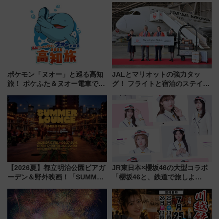
ポケモン「ヌオー」と巡る高知
JALとマリオットの強力タッ
旅！ ポケふた＆ヌオー電車で楽
グ！ フライトと宿泊のステイタ
しむ鉄道スタンプラリーで土佐
スマッチでFLY ON ポイントや
路の絶景と絶品グルメを満喫！
上級会員資格を効率よく獲得す
（7月18日スタート）
る方法を解説
【2026夏】都立明治公園ビアガ
JR東日本×櫻坂46の大型コラボ
ーデン＆野外映画！「SUMMER
「櫻坂46と、鉄道で旅しよ
LOUNGE」のアクセスと上映ス
う。」が7月20日より始動！新
ケジュール 夜風とビール、映画
潟・長野・庄内へ
を満喫！