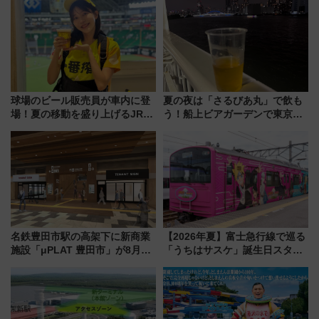
「第2弾」も
球場のビール販売員が車内に登
夏の夜は「さるびあ丸」で飲も
場！夏の移動を盛り上げるJR九
う！船上ビアガーデンで東京湾
州「ビール新幹線」7月31日・8
の夜景を眺めながら軽く一
月7日限定 ソフトバンクホーク
杯……工場直送生ビールや島グ
スとコラボ
ルメが美味い
名鉄豊田市駅の高架下に新商業
【2026年夏】富士急行線で巡る
施設「μPLAT 豊田市」が8月26
「うちはサスケ」誕生日スタン
日開業！全8店舗が出店し街の新
プラリー！富士急ハイランド限
たな玄関口へ
定グルメ＆グッズ徹底ガイド