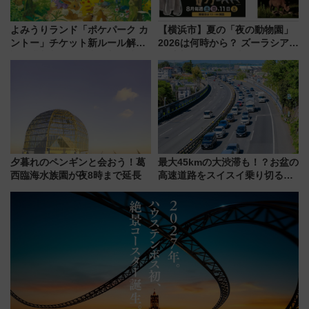
よみうりランド「ポケパーク カ
【横浜市】夏の「夜の動物園」
ントー」チケット新ルール解
2026は何時から？ ズーラシア・
説！購入制限の緩和と入場時の
野毛山・金沢の電車アクセスや
本人確認が11月スタート
見どころ、限定イベントを徹底
解説！
夕暮れのペンギンと会おう！葛
最大45kmの大渋滞も！？お盆の
西臨海水族園が夜8時まで延長
高速道路をスイスイ乗り切る快
適ドライブ術