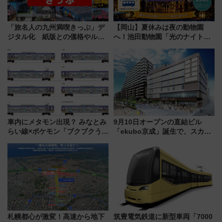
「旅名人の九州満喫きっぷ」デ
【岡山】夏休みは夜の動物園
ジタル化 紙版との価格やルー
へ！池田動物園「光のナイトズ
ルの違いを解説
ー2026」で光と動物が彩る特別
な夜
車内にメタモン出現？ みなとみ
9月10日オープンの直結ビル
らい線×ポケモン「ブクブクうみ
「ekubo京成」誕生で、スカイ
ぞこの街」ラッピング電車が運
ライナーも停まる巨大ハブ駅・
行開始に！ この夏は直通列車で
新鎌ヶ谷はどう変わる？ 全テナ
横浜へ！
ント情報も公開！
札幌都心が激変！高速から地下
筑豊電気鉄道に新型車両「7000