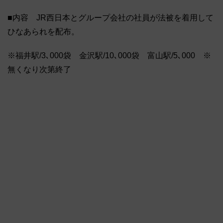
■内容 JR西日本とグループ会社の社員が法被を着用して
ひなあられを配布。
※福井駅/3､000袋 金沢駅/10､000袋 富山駅/5､000 ※
無くなり次第終了