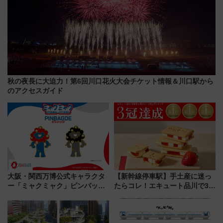
秋の夜長に大迫力！第6回川口花火大会チケット情報＆川口駅から
のアクセスガイド
大阪・関西万博公式キャラクタ
【新幹線停車駅】手土産に迷っ
ー「ミャクミャク」ピンバッジ
たらコレ！エキュート品川で3年
新登場！関西の駅構内などで7月
連続売上1位を獲得した定番手土
中旬発売
産スイーツとは？