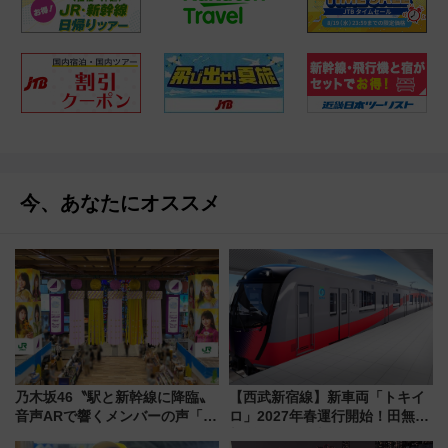
今、あなたにオススメ
乃木坂46〝駅と新幹線に降臨〟
【西武新宿線】新車両「トキイ
音声ARで響くメンバーの声「真
ロ」2027年春運行開始！田無・
夏の全国ツアー2026」
新所沢にも停車 2028年春には