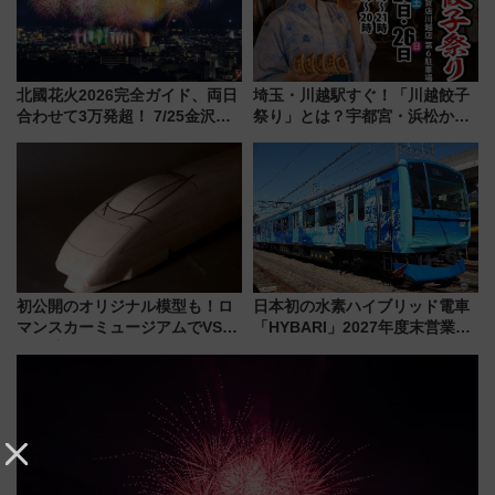
北國花火2026完全ガイド、両日
埼玉・川越駅すぐ！「川越餃子
合わせて3万発超！ 7/25金沢大
祭り」とは？宇都宮・浜松から
会・8/1川北大会の2つの花火大
ご当地和牛まで全国の人気餃子
会の日程・アクセス・観覧席ま
を食べ比べ【7月25日・26日開
とめ（石川県）
催】
初公開のオリジナル模型も！ロ
日本初の水素ハイブリッド電車
マンスカーミュージアムでVSE
「HYBARI」2027年度末営業運
の設計秘話に迫る企画展が7月
転へ 鉄道・発電・まちづくり
15日スタート
で水素利活用が加速