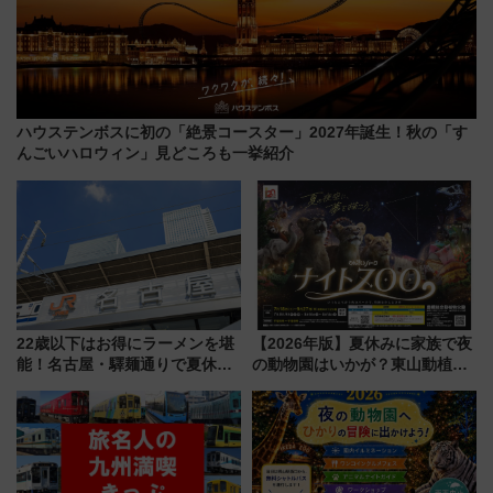
ハウステンボスに初の「絶景コースター」2027年誕生！秋の「す
んごいハロウィン」見どころも一挙紹介
22歳以下はお得にラーメンを堪
【2026年版】夏休みに家族で夜
能！名古屋・驛麺通りで夏休み
の動物園はいかが？東山動植物
限定「U22応援割り」が7月21日
園＆のんほいパーク「ナイト
よりスタート
ZOO」開催情報