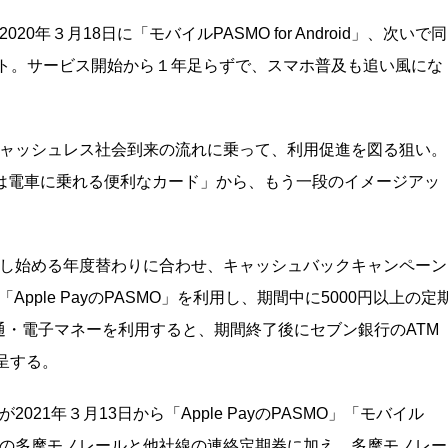
年３月18日に「モバイルPASMO for Android」、次いで同
がスタート。サービス開始から１年足らずで、スマホ普及も追い風にな
キャッシュレス社会到来の流れに乗って、利用促進を図る狙い。
MOは電車に乗れる便利なカード」から、もう一段のイメージアッ
用し始める年度替わりに合わせ、キャッシュバックキャンペーン
Apple PayのPASMO」を利用し、期間中に5000円以上の定
・電子マネーを利用すると、期間終了後にセブン銀行のATM
呈する。
21年３月13日から「Apple PayのPASMO」「モバイル
らの多摩モノレールと他社線の連絡定期券に加え、多摩モノレー