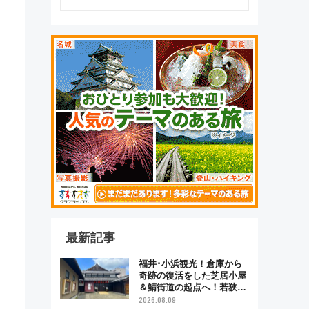
最新記事
福井･小浜観光！倉庫から
奇跡の復活をした芝居小屋
＆鯖街道の起点へ！若狭小
浜お魚センターでBBQ、老
2026.08.09