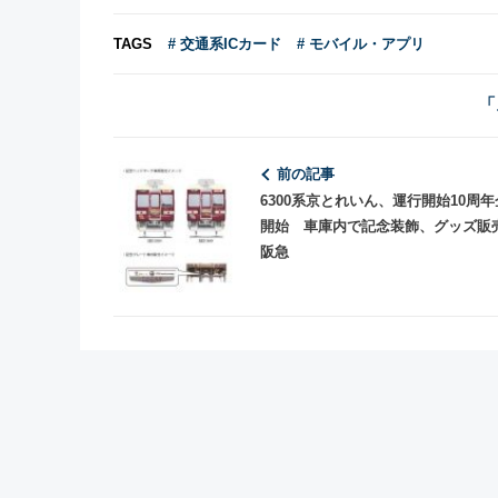
TAGS
# 交通系ICカード
# モバイル・アプリ
「
前の記事
6300系京とれいん、運行開始10周
開始 車庫内で記念装飾、グッズ
阪急