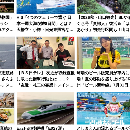
動物園」
HIS「4つのフェリーで繋ぐ 日
【2026秋・山口観光】SLや
ーラシ
本一周大満喫旅8日間」とは？
ぐち号「貴婦人」復活＆「は
車アクセ
天橋立・小樽・日光東照宮など
あかり」初走行区間も！山口
ベントを
全国の絶景＆限定グルメを網
DCの注目観光列車まとめ き
羅！煩雑な手続きも不要でお手
ぷの取り方は？
軽に楽しめるプランが登場
布志航路
【ＢＳ日テレ】 友近が収録直後
球場のビール販売員が車内に
「さんふ
に取った衝撃行動とは……？
場！夏の移動を盛り上げるJ
ル」スタ
『友近・礼二の妄想トレイン』
州「ビール新幹線」7月31日
ェ付きで
で極上の夏祭り鉄道旅を放送
月7日限定 ソフトバンクホ
クスとコラボ
駅直結の
East-iの後継機「E927形」
としまえんの流れるプールが