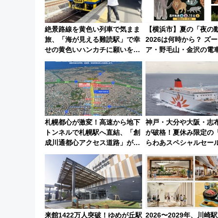
絶景路線を黄色い列車で気まま
【横浜市】夏の「夜の
旅、「海が見える難読駅」で幸
2026は何時から？ ズ
せの黄色いハンカチに願いを
ア・野毛山・金沢の電
「新・鉄道ひとり旅」279回目
スや見どころ、限定イ
の舞台は「島原鉄道」
徹底解説！
札幌都心が激変！高速から地下
神戸・大分や大阪・志
トンネルで札幌駅へ直結、「創
が破格！夏休み限定の
成川通都心アクセス道路」が7
らわあスペシャルセー
月から本格着工、延長4.8km整
ート 夕朝食ビュッフ
備事業の全貌
快適な船旅はいかが？
来館1422万人突破！ゆめが丘駅
2026〜2029年、川崎