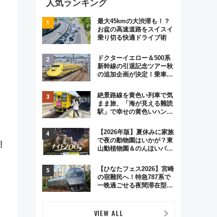
人気ランキング
最大45kmの大渋滞も！？
お盆の高速道路をスイスイ
乗り切る快適ドライブ術
ドクターイエロー＆500系
新幹線の引退記念ツアー秋
の追加企画が決定！乗車体
験やグッズ・ホテル情報ま
とめ
絶景路線を黄色い列車で気
まま旅、「海が見える難読
駅」で幸せの黄色いハンカ
チに願いを 「新・鉄道ひ
とり旅」279回目の舞台は
【2026年版】夏休みに家族
「島原鉄道」
で夜の動物園はいかが？東
期
山動植物園＆のんほいパー
ク「ナイトZOO」開催情報
【ひなたフェス2026】宮崎
の宿難民へ！特急787系で
一晩過ごせる夜間滞在型イ
ベント「スワローおひさ
ま」が救世主に？
VIEW ALL