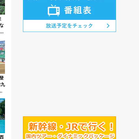
ま
な
っ
登
R九
・8
ー
西