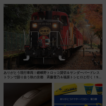
古式サウナ「石風呂」を大解剖
プ！JR東海・近鉄で快適にアク
宿泊料金・アクセスは？（2026
セス
年7月23日開業）
ありがとう現行車両！嵯峨野トロッコ貸切＆サンダーバードレス
トランで語り合う秋の京都 斉藤雪乃＆福原トシヒロと行く！9月
13日「京都の鉄道満喫ツアー」開催