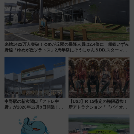
来館1422万人突破！ゆめが丘駅の乗降人員は2.4倍に 相鉄いずみ
野線「ゆめが丘ソラトス」2周年祭にそうにゃん＆DB.スターマン
が登場
中野駅の新玄関口「アトレ中
【USJ】R-15指定の極限恐怖！
野」が2026年12月9日開業！新
新アトラクション「『バイオハ
改札直結で屋上BBQも楽しめる
ザード レクイエム』 ザ・ダイ
注目スポット
ブ」今秋登場 ―予測不能の恐
怖に泣き叫べ―