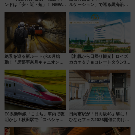
ンドは「安・近・短」！ NEWT
ルケーション」で巡る黒海沿岸
調査から読み解く、最新の人気
やエーゲ海の避暑リゾート 関
渡航先TOP5とは？ 円安時代の
連検索数が前年比237％増、ナ
旅行術
ショジオも認める『2026年に訪
れるべき世界の旅先』
絶景を巡る新ルートが10月始
【札幌から日帰り観光】ロイズ
動！「黒部宇奈月キャニオンル
カカオ＆チョコレートタウン3周
ート」と旅の拠点「欅平ラウン
年！ 9月は入場料半額やチョコ
ジ」がオープン
詰め放題を開催、ロイズタウン
駅からのアクセスも
E6系新幹線「こまち」車内で夜
日向市駅が「日向坂46」駅に！
明かし！秋田駅で「スペシャル
ひなたフェス2026開催に向けJR
ナイト」8月開催、料金や予約方
九州が記念きっぷや臨時列車で
法は？
全力応援 夜行列車「ドリーム