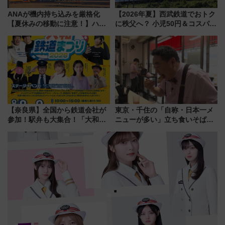
ANAが機内持ち込みを厳格化
【2026年夏】西武鉄道でおトク
【夏休みの移動に注意！】ハン
に秩父へ？ 小児50円＆コスパ最
ドバッグやPCケースも対象の
強きっぷで「安・近・短」な家
「身の回り品」新サイズ制限
族旅行！ 深夜の正丸トンネル探
(40×30×20cm)おさらい
検や特急ラビューも
【奈良県】全国から鉄道会社が
東京・千住の「自称・日本一メ
参加！駅弁も大集合！「大和鉄
ニューが多い」立ち食いそば屋
道まつり2026」が8月8日・9日
とは？ ＢＳ日テレ『ドランク塚
に開催決定
地のふらっと立ち食いそば』
7/27夜10時～放送