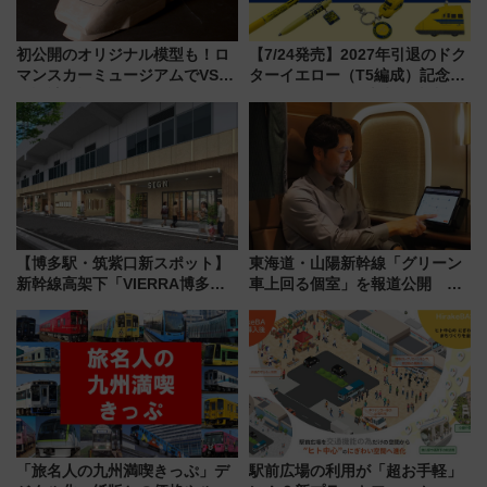
初公開のオリジナル模型も！ロ
【7/24発売】2027年引退のドク
マンスカーミュージアムでVSE
ターイエロー（T5編成）記念グ
の設計秘話に迫る企画展が7月
ッズ7種が登場！ 新幹線車内放
15日スタート
送の目覚まし時計など通販・販
売店舗まとめ
【博多駅・筑紫口新スポット】
東海道・山陽新幹線「グリーン
新幹線高架下「VIERRA博多テ
車上回る個室」を報道公開 プ
ラス」が9/18開業！九州初出店
ライベート感備えた上質な空間
など注目の全6店舗 「博多活憩
通り」も一新
「旅名人の九州満喫きっぷ」デ
駅前広場の利用が「超お手軽」