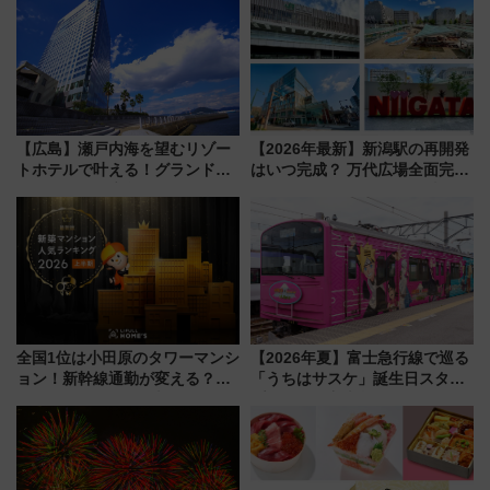
【広島】瀬戸内海を望むリゾー
【2026年最新】新潟駅の再開発
トホテルで叶える！グランドプ
はいつ完成？ 万代広場全面完成
リンスホテル広島のフォトウエ
から「にいがた2キロ」・古町再
ディング＆カジュアルパーティ
開発、バスタ新潟構想まで徹底
ープラン
解説！
全国1位は小田原のタワーマンシ
【2026年夏】富士急行線で巡る
ョン！新幹線通勤が変える？
「うちはサスケ」誕生日スタン
「住みたい街」の最新トレンド
プラリー！富士急ハイランド限
【新築マンション人気ランキン
定グルメ＆グッズ徹底ガイド
グ】