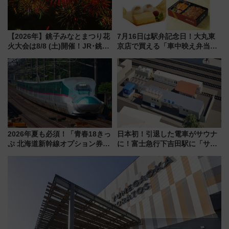
【2026年】銚子みなとまつり花
7月16日は駅弁記念日！大丸東
火大会は8/8 (土)開催！JR･銚子
京店で買える「車中映え弁当」
電鉄の臨時列車やアクセス情
フェア【2026年夏】
報、利根川に咲く8,000発の大迫
力＆屋台を満喫
2026年夏も必須！「青春18きっ
日本初！引退した電車がサウナ
ぷ 北海道新幹線オプション券」
に！富士急行下吉田駅に「サ電
自動改札対応ルールと途中下車
（SADEN）」2026年12月開
の罠
業 行き交う電車の音や振動を
感じながら「ととのう」新感覚