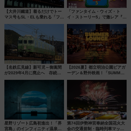
【大井川鐵道】着るだけでトー
「ファンタイム・ウィズ・ト
マス号もSL・ELも乗れる「フリ
イ・ストーリー5」で激レア『ロ
ーきっぷTシャツ」8月6日より
ルカナ』カードをゲット！最新
受注販売
デコレーションも徹底解説
【名鉄広見線】新可児～御嵩間
【2026夏】都立明治公園ビアガ
が2029年4月に廃止へ 存続協
ーデン＆野外映画！「SUMMER
議終了で100年の歴史に幕
LOUNGE」のアクセスと上映ス
ケジュール 夜風とビール、映画
を満喫！
星野リゾート広島初進出！「界
第74回伊勢神宮奉納全国花火大
宮島」のインフィニティ温泉と
会の交通規制・臨時列車マッ