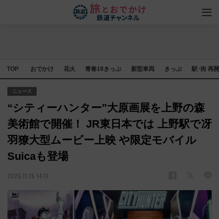
TOP
おでかけ
花火
青春18きっぷ
新型車両
きっぷ
駅･街 再
ニュース
“シティーハンター”大原画展を上野の森
美術館で開催！ JR東日本では 上野駅で冴
羽獠大型ムービー上映 や限定モバイル
Suicaも登場
2025.11.15 14:11