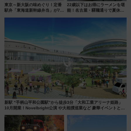
東京～新大阪の味めぐり！定番
22歳以下はお得にラーメンを堪
駅弁「東海道新幹線弁当」が7月
能！名古屋・驛麺通りで夏休み
21日にリニューアル発売
限定「U22応援割り」が7月21日
よりスタート
新駅 “手柄山平和公園駅”から徒歩3分「大和工業アリーナ姫路」
10月開業！Novelbright公演 や大相撲巡業など 豪華イベントとア
クセス