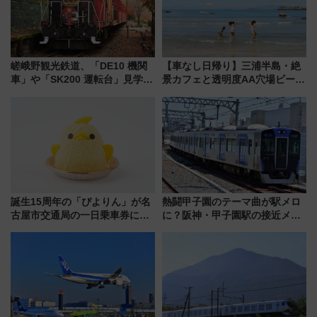
嵯峨野観光鉄道、「DE10 機関
【車なし日帰り】三浦半島・絶
車」や「SK200 運転台」見学ツ
景カフェと透明度AA穴場ビーチ
アーを開催！ ラストランイベン
を巡る！ おトクな電車きっぷ活
トの一環で激レア体験できちゃ
用してストレスフリー旅へ行こ
うかも 参加方法やスケジュール
う！
をご紹介
誕生15周年の「ぴよりん」が名
熱闘甲子園のテーマ曲が駅メロ
古屋市交通局の一日乗車券に！
に？阪神・甲子園駅の接近メロ
東山線では貸切電車も登場【限
ディがVaundy「かげろう」×向
定1万5000枚】
谷実アレンジの特別仕様へ、8月
5日始発から