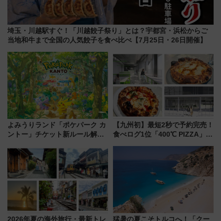
埼玉・川越駅すぐ！「川越餃子祭り」とは？宇都宮・浜松からご
当地和牛まで全国の人気餃子を食べ比べ【7月25日・26日開催】
よみうりランド「ポケパーク カ
【九州初】最短2秒で予約完売！
ントー」チケット新ルール解
食べログ1位「400℃ PIZZA」が
説！購入制限の緩和と入場時の
博多駅すぐの明治公園に8/7オー
本人確認が11月スタート
プン。もつ鍋風など限定メニュ
ーも
2026年夏の海外旅行・最新トレ
猛暑の夏こそトルコへ！「クー