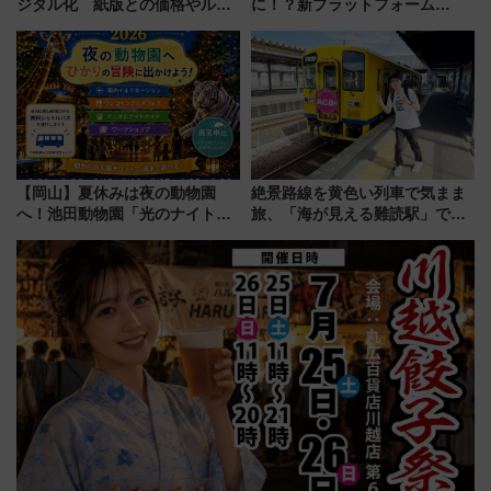
ジタル化 紙版との価格やルー
に！？新プラットフォーム
ルの違いを解説
「HirakeBA」8月3日始動、ス
マホで簡単申請 物販や演奏会な
どに【JR東日本】
【岡山】夏休みは夜の動物園
絶景路線を黄色い列車で気まま
へ！池田動物園「光のナイトズ
旅、「海が見える難読駅」で幸
ー2026」で光と動物が彩る特別
せの黄色いハンカチに願いを
な夜
「新・鉄道ひとり旅」279回目
の舞台は「島原鉄道」