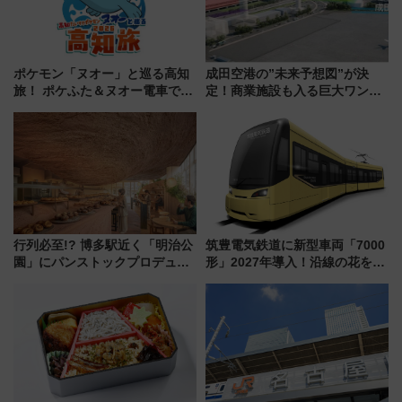
ポケモン「ヌオー」と巡る高知
成田空港の”未来予想図”が決
旅！ ポケふた＆ヌオー電車で楽
定！商業施設も入る巨大ワンタ
しむ鉄道スタンプラリーで土佐
ーミナル、京成の高架新駅整備
路の絶景と絶品グルメを満喫！
で新型特急が品川･羽田とを結
（7月18日スタート）
ぶ！ JR空港駅は2面3線化！
行列必至!? 博多駅近く「明治公
筑豊電気鉄道に新型車両「7000
園」にパンストックプロデュー
形」2027年導入！沿線の花をイ
スの新業態『Land Bageri』8/7
メージしたイエローを採用 車
オープン 秋からはビストロ営業
内は落ち着いたゆとりある空間
も！
に