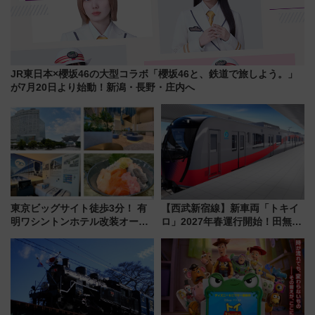
JR東日本×櫻坂46の大型コラボ「櫻坂46と、鉄道で旅しよう。」
が7月20日より始動！新潟・長野・庄内へ
東京ビッグサイト徒歩3分！ 有
【西武新宿線】新車両「トキイ
明ワシントンホテル改装オープ
ロ」2027年春運行開始！田無・
ン直前「ゆりかもめ運転台付き
新所沢にも停車 2028年春には
客室」や海鮮丼が人気の朝食ビ
「第2弾」も
ュッフェを現地レポ