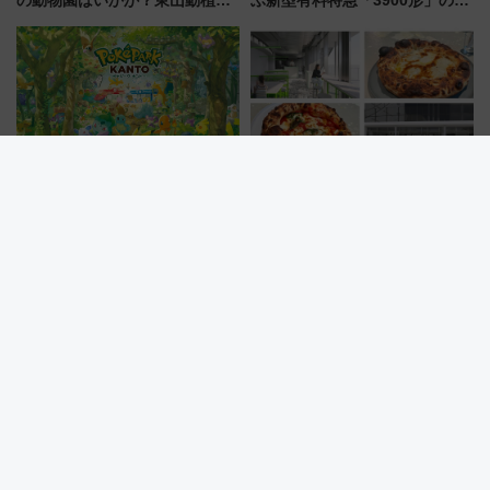
の動物園はいかが？東山動植物
ぶ新型有料特急「3900形」のコ
園＆のんほいパーク「ナイト
ンセプト・デザイン公開 愛称
ZOO」開催情報
募集も実施
よみうりランド「ポケパーク カ
【九州初】最短2秒で予約完売！
ントー」チケット新ルール解
食べログ1位「400℃ PIZZA」が
説！購入制限の緩和と入場時の
博多駅すぐの明治公園に8/7オー
本人確認が11月スタート
プン。もつ鍋風など限定メニュ
ーも