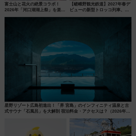
富士山と花火の絶景コラボ！
【嵯峨野観光鉄道】2027年春デ
2026年「河口湖湖上祭」を楽し
ビューの新型トロッコ列車、い
む完全ガイド＆鉄道アクセスの
よいよ試運転開始へ！現行車両
ススメ
は2026年で引退
星野リゾート広島初進出！「界 宮島」のインフィニティ温泉と古
式サウナ「石風呂」を大解剖 宿泊料金・アクセスは？（2026年7
月23日開業）