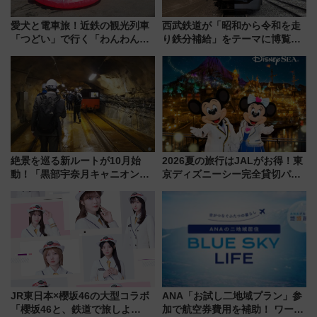
愛犬と電車旅！近鉄の観光列車
西武鉄道が「昭和から令和を走
「つどい」で行く「わんわん列
り鉄分補給」をテーマに博覧会
車」第5弾！海辺のBBQも楽し
を実施！くすのきホールで8月
める日帰りツアー
14日から 新車両「トキイロ」体
験ブースも アクセスや申込方法
を解説
絶景を巡る新ルートが10月始
2026夏の旅行はJALがお得！東
動！「黒部宇奈月キャニオンル
京ディズニーシー完全貸切パー
ート」と旅の拠点「欅平ラウン
ティー招待券が当たるキャンペ
ジ」がオープン
ーン始まる 条件は「夏の国内
線に2回搭乗」
JR東日本×櫻坂46の大型コラボ
ANA「お試し二地域プラン」参
「櫻坂46と、鉄道で旅しよ
加で航空券費用を補助！ ワーケ