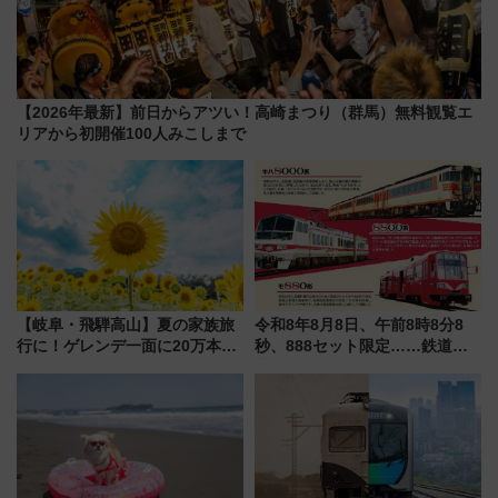
【2026年最新】前日からアツい！高崎まつり（群馬）無料観覧エ
リアから初開催100人みこしまで
【岐阜・飛騨高山】夏の家族旅
令和8年8月8日、午前8時8分8
行に！ゲレンデ一面に20万本の
秒、888セット限定……鉄道各
ひまわりが咲き誇る「アルコピ
社の「8・8・8」な記念きっぷ
アひまわり園」開園
たち