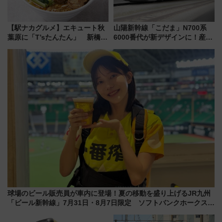
【駅ナカグルメ】エキュート秋
山陽新幹線「こだま」N700系
葉原に「T’sたんたん」 新橋に
6000番代が新デザインに！産学
551蓬莱のDNAを継ぐ「東京豚
連携で描く瀬戸内の波模様 運
饅」、オムライス専門店「肉と
用は今冬から
たまご」新グルメ続々登場！
【2026年8月】
球場のビール販売員が車内に登場！夏の移動を盛り上げるJR九州
「ビール新幹線」7月31日・8月7日限定 ソフトバンクホークスと
コラボ