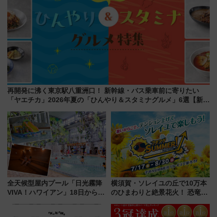
再開発に沸く東京駅八重洲口！ 新幹線・バス乗車前に寄りたい
「ヤエチカ」2026年夏の「ひんやり＆スタミナグルメ」6選【新店
舗も！】
全天候型屋内プール「日光霧降
横須賀・ソレイユの丘で10万本
VIVA！ハワイアン」18日から営
のひまわりと絶景花火！ 恐竜や
業開始 小さなお子様連れのフ
ドッグプールなど三浦半島の日
ァミリーから大人まで幅広い世
帰りお出かけ最新情報（2026年