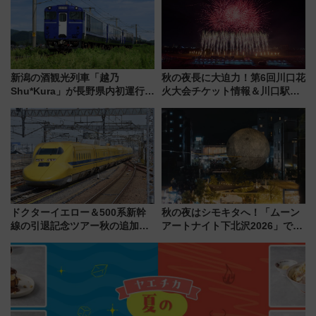
新潟の酒観光列車「越乃
秋の夜長に大迫力！第6回川口花
Shu*Kura」が長野県内初運行！
火大会チケット情報＆川口駅か
地酒と食を味わう信州プレDC特
らのアクセスガイド
別企画
ドクターイエロー＆500系新幹
秋の夜はシモキタへ！「ムーン
線の引退記念ツアー秋の追加企
アートナイト下北沢2026」でイ
画が決定！乗車体験やグッズ・
マーシブシアターやアート巡り
ホテル情報まとめ
を満喫しよう