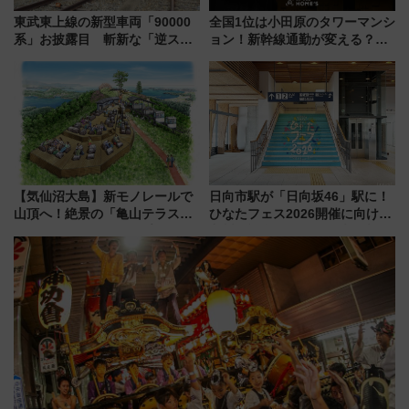
東武東上線の新型車両「90000
全国1位は小田原のタワーマンシ
系」お披露目 斬新な「逆スラ
ョン！新幹線通勤が変える？
ント式」の先頭形状と明るく開
「住みたい街」の最新トレンド
放的な車内空間に注目、デビュ
【新築マンション人気ランキン
ーは9月
グ】
【気仙沼大島】新モノレールで
日向市駅が「日向坂46」駅に！
山頂へ！絶景の「亀山テラス
ひなたフェス2026開催に向けJR
360°」が7月19日オープン、休
九州が記念きっぷや臨時列車で
暇村のお得な日帰りプランも登
全力応援 夜行列車「ドリーム
場
おひさま号」も走る