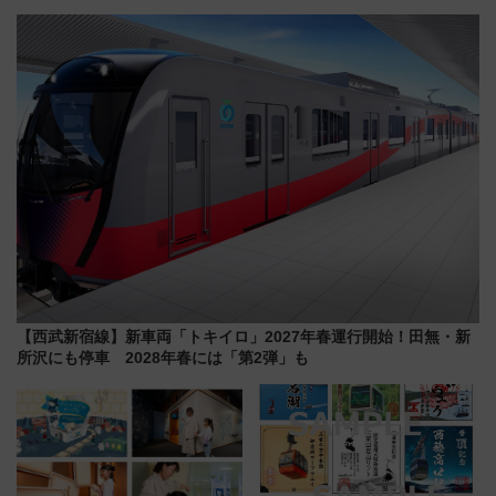
う。」が7月20日より始動！新
ーションや週末移住に最適な自
潟・長野・庄内へ
治体は？ 2026年は対象のエリア
が拡大！
【西武新宿線】新車両「トキイロ」2027年春運行開始！田無・新
所沢にも停車 2028年春には「第2弾」も