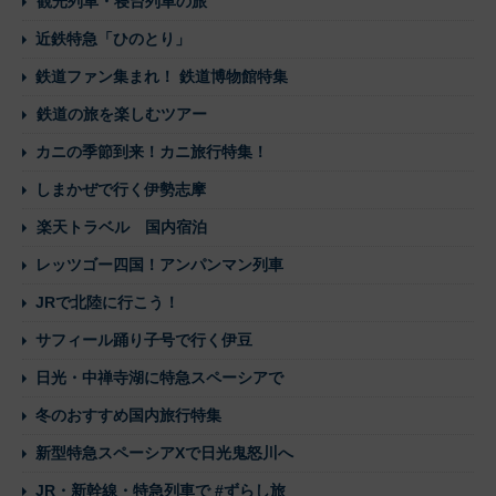
観光列車・寝台列車の旅
近鉄特急「ひのとり」
鉄道ファン集まれ！ 鉄道博物館特集
鉄道の旅を楽しむツアー
カニの季節到来！カニ旅行特集！
しまかぜで行く伊勢志摩
楽天トラベル 国内宿泊
レッツゴー四国！アンパンマン列車
JRで北陸に行こう！
サフィール踊り子号で行く伊豆
日光・中禅寺湖に特急スペーシアで
冬のおすすめ国内旅行特集
新型特急スペーシアXで日光鬼怒川へ
JR・新幹線・特急列車で #ずらし旅