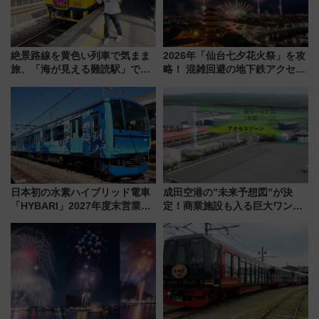
絶景路線を黄色い列車で気まま
2026年「仙台七夕花火祭」を攻
旅、「海が見える難読駅」で幸
略！ 混雑回避の地下鉄アクセス
せの黄色いハンカチに願いを
からまだ買える有料席情報、花
「新・鉄道ひとり旅」279回目
火前に楽しむ仙台観光ルートま
の舞台は「島原鉄道」
で解説！
日本初の水素ハイブリッド電車
成田空港の”未来予想図”が決
「HYBARI」2027年度末営業運
定！商業施設も入る巨大ワンタ
転へ 鉄道・発電・まちづくり
ーミナル、京成の高架新駅整備
で水素利活用が加速
で新型特急が品川･羽田とを結
ぶ！ JR空港駅は2面3線化！