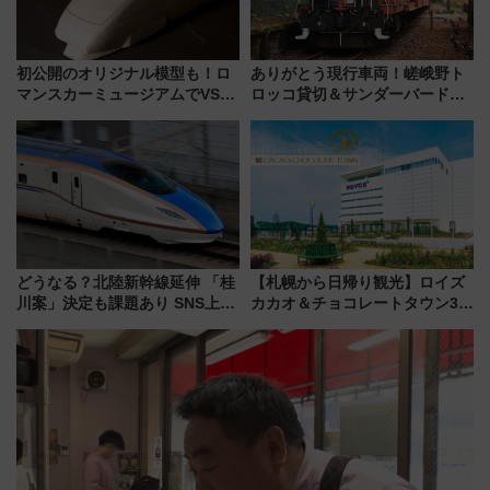
初公開のオリジナル模型も！ロ
ありがとう現行車両！嵯峨野ト
マンスカーミュージアムでVSE
ロッコ貸切＆サンダーバードレ
の設計秘話に迫る企画展が7月
ストランで語り合う秋の京都
15日スタート
斉藤雪乃＆福原トシヒロと行
く！9月13日「京都の鉄道満喫
ツアー」開催
どうなる？北陸新幹線延伸 「桂
【札幌から日帰り観光】ロイズ
川案」決定も課題あり SNS上の
カカオ＆チョコレートタウン3周
声は
年！ 9月は入場料半額やチョコ
詰め放題を開催、ロイズタウン
駅からのアクセスも