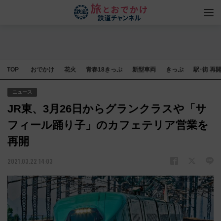
TOP
おでかけ
花火
青春18きっぷ
新型車両
きっぷ
駅･街 再
ニュース
JR東、3月26日からグランクラスや「サ
フィール踊り子」のカフェテリア営業を
再開
2021.03.22 14:03