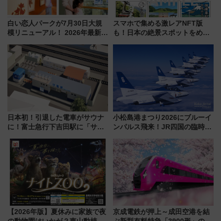
白い恋人パークが7月30日大規
スマホで集める激レアNFT版
模リニューアル！ 2026年最新の
も！日本の絶景スポットをめぐ
新エリア・工場見学の見どころ
って集める「索道印(さくどうい
と料金・アクセスを徹底解説
ん)」企画がスタート
（札幌市）
日本初！引退した電車がサウナ
小松島港まつり2026にブルーイ
に！富士急行下吉田駅に「サ電
ンパルス飛来！JR四国の臨時ダ
（SADEN）」2026年12月開
イヤや駐車場予約を徹底解説
業 行き交う電車の音や振動を
感じながら「ととのう」新感覚
【2026年版】夏休みに家族で夜
京成電鉄が押上～成田空港を結