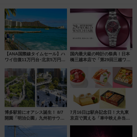
【ANA国際線タイムセール】ハ
国内最大級の時計の祭典！日本
ワイ往復11万円台･北京5万円台
橋三越本店で「第29回三越ワー
～、憧れのビジネスクラスも！
ルドウォッチフェア」開幕
来春のGW旅行まで狙える激ア
【2026年8月5日～25日】
ツ路線まとめ（8/10まで）
博多駅前にオアシス誕生！ 8/7
7月16日は駅弁記念日！大丸東
開園「明治公園」九州初サウナ
京店で買える「車中映え弁当」
TOTOPAや日本一のピザなど絶
フェア【2026年夏】
品グルメ登場で駅前の過ごし方
はどう変わる？