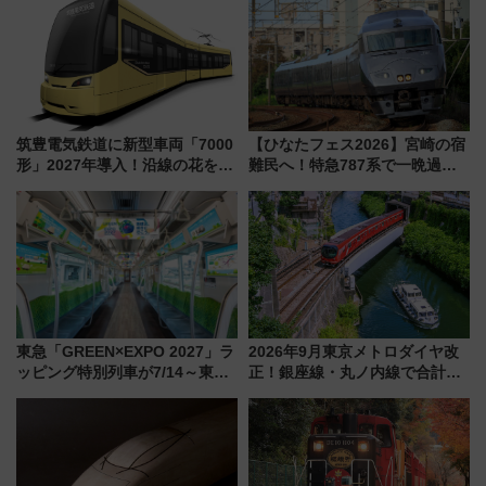
筑豊電気鉄道に新型車両「7000
【ひなたフェス2026】宮崎の宿
形」2027年導入！沿線の花をイ
難民へ！特急787系で一晩過ご
メージしたイエローを採用 車
せる夜間滞在型イベント「スワ
内は落ち着いたゆとりある空間
ローおひさま」が救世主に？
に
東急「GREEN×EXPO 2027」ラ
2026年9月東京メトロダイヤ改
ッピング特別列車が7/14～東
正！銀座線・丸ノ内線で合計
横・田園都市・目黒線でデビュ
212本の大増発、混雑緩和に期
ー！ 注目の編成やデザインまと
待
め