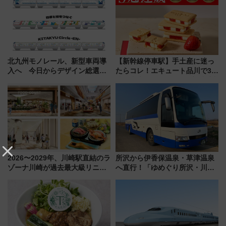
代が一日中楽しる夏のリゾート
7月17日～開催）
を楽しんで
北九州モノレール、新型車両導
【新幹線停車駅】手土産に迷っ
入へ 今日からデザイン総選挙
たらコレ！エキュート品川で3年
始まる
連続売上1位を獲得した定番手土
産スイーツとは？
2026〜2029年、川崎駅直結のラ
所沢から伊香保温泉・草津温泉
ゾーナ川崎が過去最大級リニュ
へ直行！「ゆめぐり所沢・川越
ーアル！ フードコート拡大など
号」で群馬の温泉旅をもっと気
「いつから何が変わるか」徹底
軽に 運行ダイヤ・運賃を解説
解説！