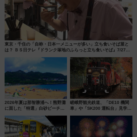
東京・千住の「自称・日本一メニューが多い」立ち食いそば屋と
は？ ＢＳ日テレ『ドランク塚地のふらっと立ち食いそば』7/27夜
10時～放送
2026年夏は那智勝浦へ！熊野灘
嵯峨野観光鉄道、「DE10 機関
に面した「特選」白砂ビーチは
車」や「SK200 運転台」見学ツ
必見 「第17回那智勝浦町花火大
アーを開催！ ラストランイベン
会」は8月11日開催！
トの一環で激レア体験できちゃ
うかも 参加方法やスケジュール
をご紹介