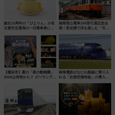
誕生15周年の「ぴよりん」が名
箱根登山電車100形引退記念企
古屋市交通局の一日乗車券に！
画！窓全開で涼を楽しむ「天然
東山線では貸切電車も登場【限
クーラー体験号」と限定鉄コレ
定1万5000枚】
発売
【横浜市】夏の「夜の動物園」
南海電鉄がなにわ筋線に乗り入
2026は何時から？ ズーラシア・
れる「次期空港特急」の導入を
野毛山・金沢の電車アクセスや
決定！ピニンファリーナによる
見どころ、限定イベントを徹底
日本初の鉄道デザイン
解説！