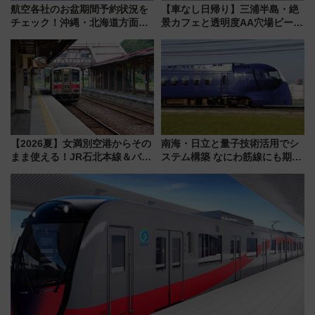
航空各社のお盆期間予約状況を
【車なし日帰り】三浦半島・絶
チェック！沖縄・北海道方面は
景カフェと透明度AA穴場ビーチ
予約急増中、いまから狙うべき
を巡る！ おトクな電車きっぷ活
日は？
用してストレスフリー旅へ行こ
う！
【2026夏】女満別空港からその
南海・日立と量子技術活用でシ
まま使える！JR石北本線＆バス
ステム構築 なにわ筋線にも期待
乗り放題「北見・網走周遊フリ
乗務員・車両計画作業を短縮へ
ーパス」でおトクに道東観光
（8/3発売）