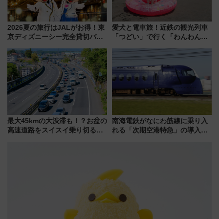
2026夏の旅行はJALがお得！東
愛犬と電車旅！近鉄の観光列車
京ディズニーシー完全貸切パー
「つどい」で行く「わんわん列
ティー招待券が当たるキャンペ
車」第5弾！海辺のBBQも楽し
ーン始まる 条件は「夏の国内
める日帰りツアー
線に2回搭乗」
最大45kmの大渋滞も！？お盆の
南海電鉄がなにわ筋線に乗り入
高速道路をスイスイ乗り切る快
れる「次期空港特急」の導入を
適ドライブ術
決定！ピニンファリーナによる
日本初の鉄道デザイン