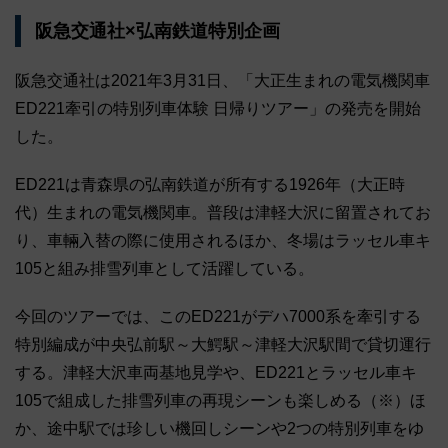
阪急交通社×弘南鉄道特別企画
阪急交通社は2021年3月31日、「大正生まれの電気機関車
ED221牽引の特別列車体験 日帰りツアー」の発売を開始
した。
ED221は青森県の弘南鉄道が所有する1926年（大正時
代）生まれの電気機関車。普段は津軽大沢に留置されてお
り、車輛入替の際に使用されるほか、冬場はラッセル車キ
105と組み排雪列車として活躍している。
今回のツアーでは、このED221がデハ7000系を牽引する
特別編成が中央弘前駅～大鰐駅～津軽大沢駅間で貸切運行
する。津軽大沢車両基地見学や、ED221とラッセル車キ
105で組成した排雪列車の再現シーンも楽しめる（※）ほ
か、途中駅では珍しい機回しシーンや2つの特別列車をゆ