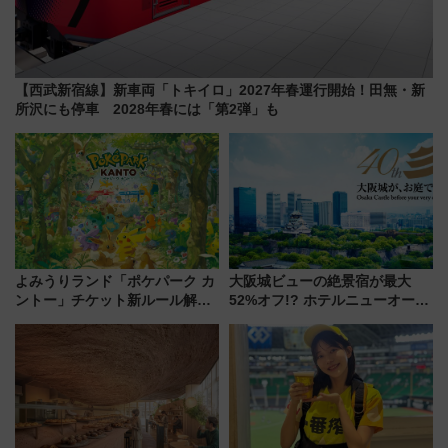
【西武新宿線】新車両「トキイロ」2027年春運行開始！田無・新
所沢にも停車 2028年春には「第2弾」も
よみうりランド「ポケパーク カ
大阪城ビューの絶景宿が最大
ントー」チケット新ルール解
52%オフ!? ホテルニューオータ
説！購入制限の緩和と入場時の
ニ大阪の40周年「夏のタイムセ
本人確認が11月スタート
ール」で秋の関西旅を豪華にす
る方法（8月20日まで！）