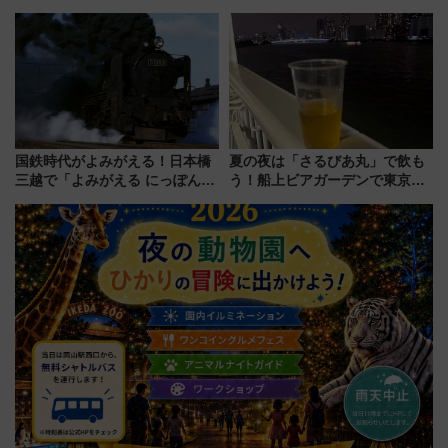
ラス」が9/18開業！九州初出店
ドバッグやPCケースも対象の
など注目の全6店舗 「博多活憩
「身の回り品」新サイズ制限
通り」も一新
(40×30×20cm)おさらい
国鉄時代がよみがえる！日本橋
夏の夜は「さるびあ丸」で飲も
三越で「よみがえる にっぽんの
う！船上ビアガーデンで東京湾
鉄道展」7/22-8/3開催、広田尚
の夜景を眺めながら軽く一
敬の名作写真も、駅弁フェスも
杯……工場直送生ビールや島グ
同時開催！
ルメが美味い