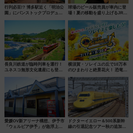
行列必至!? 博多駅近く「明治公
球場のビール販売員が車内に登
園」にパンストックプロデュー
場！夏の移動を盛り上げるJR九
スの新業態『Land Bageri』8/7
州「ビール新幹線」7月31日・8
オープン 秋からはビストロ営業
月7日限定 ソフトバンクホーク
も！
スとコラボ
長良川鉄道が臨時列車を運行！
横須賀・ソレイユの丘で10万本
ユネスコ無形文化遺産にも登録
のひまわりと絶景花火！ 恐竜や
された「郡上おどり」楽しむ人
ドッグプールなど三浦半島の日
に 乗車には予約が必要
帰りお出かけ最新情報（2026年
7月17日～開催）
愛媛OV新アリーナ構想、伊予市
ドクターイエロー＆500系新幹
「ウェルピア伊予」が急浮上！
線の引退記念ツアー秋の追加企
サイボウズ青野社長の参加表明
画が決定！乗車体験やグッズ・