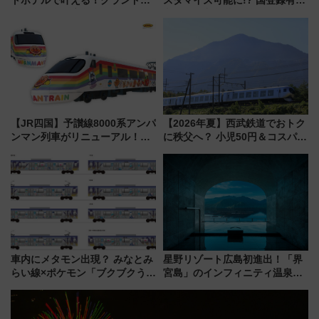
トホテルで叶える！グランドプ
スタマイズ可能に!? 国登録有形
リンスホテル広島のフォトウエ
文化財・丸亀城「延寿閣別館」
ディング＆カジュアルパーティ
にオーダーメイド型の宿泊プラ
ープラン
ンが誕生！
【JR四国】予讃線8000系アンパ
【2026年夏】西武鉄道でおトク
ンマン列車がリニューアル！内
に秩父へ？ 小児50円＆コスパ最
外装デザイン公開 デビューは
強きっぷで「安・近・短」な家
今年12月
族旅行！ 深夜の正丸トンネル探
検や特急ラビューも
車内にメタモン出現？ みなとみ
星野リゾート広島初進出！「界
らい線×ポケモン「ブクブクうみ
宮島」のインフィニティ温泉と
ぞこの街」ラッピング電車が運
古式サウナ「石風呂」を大解剖
行開始に！ この夏は直通列車で
宿泊料金・アクセスは？（2026
横浜へ！
年7月23日開業）