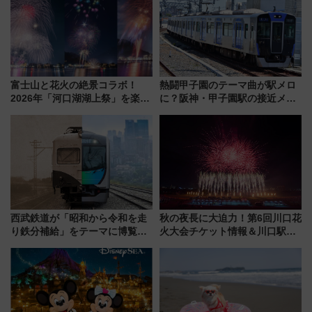
富士山と花火の絶景コラボ！
熱闘甲子園のテーマ曲が駅メロ
2026年「河口湖湖上祭」を楽し
に？阪神・甲子園駅の接近メロ
む完全ガイド＆鉄道アクセスの
ディがVaundy「かげろう」×向
ススメ
谷実アレンジの特別仕様へ、8月
5日始発から
西武鉄道が「昭和から令和を走
秋の夜長に大迫力！第6回川口花
り鉄分補給」をテーマに博覧会
火大会チケット情報＆川口駅か
を実施！くすのきホールで8月
らのアクセスガイド
14日から 新車両「トキイロ」体
験ブースも アクセスや申込方法
を解説