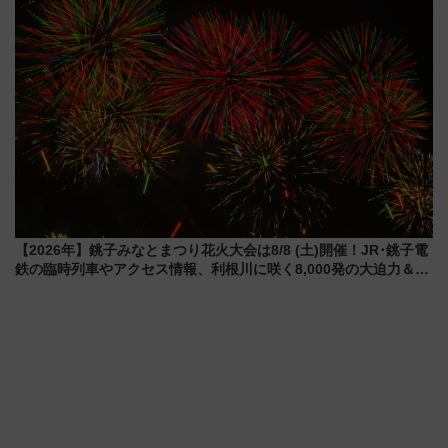
【2026年】銚子みなとまつり花火大会は8/8 (土)開催！JR･銚子電
鉄の臨時列車やアクセス情報、利根川に咲く8,000発の大迫力＆屋
台を満喫