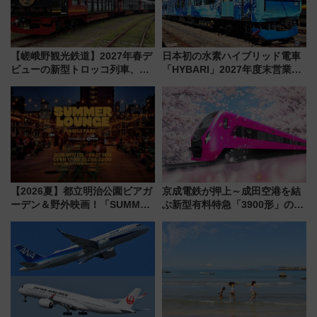
【嵯峨野観光鉄道】2027年春デ
日本初の水素ハイブリッド電車
ビューの新型トロッコ列車、い
「HYBARI」2027年度末営業運
よいよ試運転開始へ！現行車両
転へ 鉄道・発電・まちづくり
は2026年で引退
で水素利活用が加速
【2026夏】都立明治公園ビアガ
京成電鉄が押上～成田空港を結
ーデン＆野外映画！「SUMMER
ぶ新型有料特急「3900形」のコ
LOUNGE」のアクセスと上映ス
ンセプト・デザイン公開 愛称
ケジュール 夜風とビール、映画
募集も実施
を満喫！