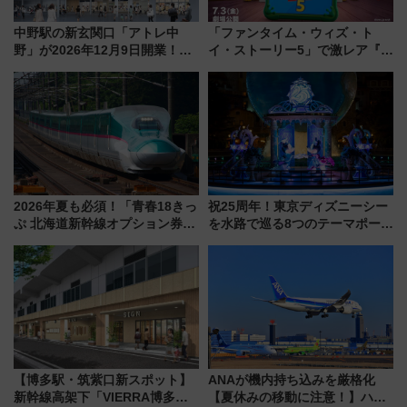
中野駅の新玄関口「アトレ中
「ファンタイム・ウィズ・ト
野」が2026年12月9日開業！新
イ・ストーリー5」で激レア『ロ
改札直結で屋上BBQも楽しめる
ルカナ』カードをゲット！最新
注目スポット
デコレーションも徹底解説
2026年夏も必須！「青春18きっ
祝25周年！東京ディズニーシー
ぷ 北海道新幹線オプション券」
を水路で巡る8つのテーマポート
自動改札対応ルールと途中下車
と限定デコレーションを解説
の罠
【博多駅・筑紫口新スポット】
ANAが機内持ち込みを厳格化
新幹線高架下「VIERRA博多テ
【夏休みの移動に注意！】ハン