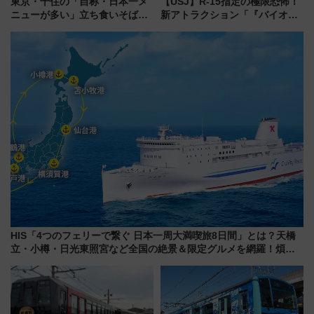
東京・千住の「自称・日本一メ
【USJ】R-15指定の極限恐怖！
ニューが多い」立ち食いそば屋
新アトラクション「『バイオハ
とは？ ＢＳ日テレ『ドランク塚
ザード レクイエム』 ザ・ダイ
地のふらっと立ち食いそば』
ブ」今秋登場 ―予測不能の恐
7/27夜10時～放送
怖に泣き叫べ―
HIS「4つのフェリーで繋ぐ 日本一周大満喫旅8日間」とは？天橋
立・小樽・日光東照宮など全国の絶景＆限定グルメを網羅！煩雑
な手続きも不要でお手軽に楽しめるプランが登場