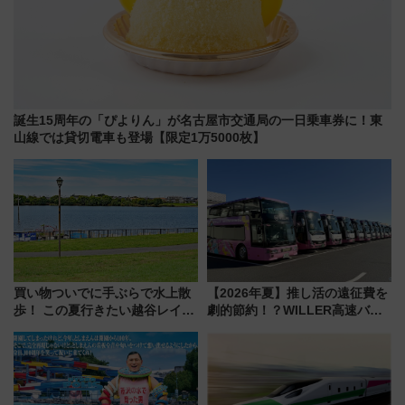
誕生15周年の「ぴよりん」が名古屋市交通局の一日乗車券に！東
山線では貸切電車も登場【限定1万5000枚】
買い物ついでに手ぶらで水上散
【2026年夏】推し活の遠征費を
歩！ この夏行きたい越谷レイク
劇的節約！？WILLER高速バス
タウンの新たな水辺の憩いエリ
「1km5円セール」やワンコイン
ア「LAKESIDE PARK」（埼玉
温泉の最強ルート 予約期間・
県越谷市）
対象路線まとめ