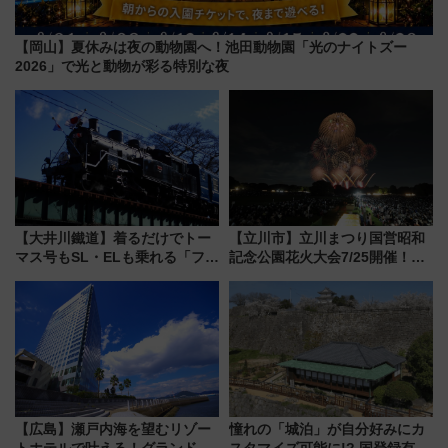
【岡山】夏休みは夜の動物園へ！池田動物園「光のナイトズー
2026」で光と動物が彩る特別な夜
【大井川鐵道】着るだけでトー
【立川市】立川まつり国営昭和
マス号もSL・ELも乗れる「フリ
記念公園花火大会7/25開催！
ーきっぷTシャツ」8月6日より
5000発の花火が夜を彩る 今年は
受注販売
混雑に要注意、その理由は
【広島】瀬戸内海を望むリゾー
憧れの「城泊」が自分好みにカ