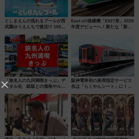
としまえんの流れるプールが西
East-iの後継機「E927形」2029
武園ゆうえんちで復活!? 100周
年度デビューへ！新たな「新幹
年記念企画＆「春日のうん○スラ
線専用検測車」の性能を徹底解
イダー」に注目 2026年夏は所
説【JR東日本】
沢へ遊びに行こう
「旅名人の九州満喫きっぷ」デ
阪神電車初の座席指定サービス
ジタル化 紙版との価格やルー
名は「らくやんシート」に！新
ルの違いを解説
型3000系で大阪梅田～山陽姫路
を快適移動