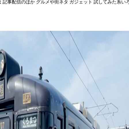
tterは 記事配信のほか グルメや街ネタ ガジェット 試してみた系い