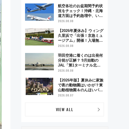
業時間・限定弁当を紹介
航空各社のお盆期間予約状
況をチェック！沖縄・北海
道方面は予約急増中、いま
から狙うべき日は？
2026.08.08
【2026年夏休み】ウィング
久里浜で「出張！京急ミュ
ージアム」開催！入場無料
でスタンプラリーや子ども
2026.08.08
制服撮影も
羽田空港に着くのは出発何
分前が正解？ 9月始動の
JAL「第1ターミナル北側
サテライト」は徒歩1キロ
2026.08.08
超え！ 知っておきたい変更
点まとめ
【2026年版】夏休みに家族
で夜の動物園はいかが？東
山動植物園＆のんほいパー
ク「ナイトZOO」開催情報
2026.08.07
VIEW ALL