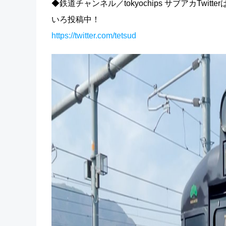
◆鉄道チャンネル／tokyochips サブアカTwi
いろ投稿中！
https://twitter.com/tetsud