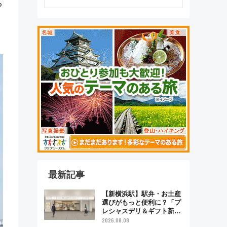
ろ
最新記事
【新横浜駅】駅弁・お土産
選びがもっと便利に？「プ
レシャスデリ＆ギフト新横
浜」がオープン 場所や営
2026.08.08