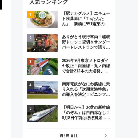
人気ランキング
【駅ナカグルメ】エキュー
ト秋葉原に「T’sたんた
ん」 新橋に551蓬莱の
DNAを継ぐ「東京豚饅」、
オムライス専門店「肉とた
ありがとう現行車両！嵯峨
まご」新グルメ続々登場！
野トロッコ貸切＆サンダー
【2026年8月】
バードレストランで語り合
う秋の京都 斉藤雪乃＆福
原トシヒロと行く！9月13
2026年9月東京メトロダイ
日「京都の鉄道満喫ツア
ヤ改正！銀座線・丸ノ内線
ー」開催
で合計212本の大増発、混
雑緩和に期待
南海電鉄がなにわ筋線に乗
り入れる「次期空港特急」
の導入を決定！ピニンファ
リーナによる日本初の鉄道
デザイン
【明日から】お盆の新幹線
「のぞみ」は自由席なし！
8月8日午前はほぼ満席…で
も数時間ズラせば空きが見
つかることも 混雑避ける
「空席」探しのコツ
VIEW ALL