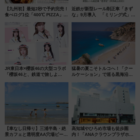
【九州初】最短2秒で予約完売！
近鉄が新型レール削正車「きず
食べログ1位「400℃ PIZZA」が
な」9月導入 「ミリング式」採
博多駅すぐの明治公園に8/7オー
用でメンテナンス作業を効率
プン。もつ鍋風など限定メニュ
化！安全性や乗り心地の向上に
ーも
貢献するだけでなく、全線区で
活躍するための仕組みも
JR東日本×櫻坂46の大型コラボ
猛暑の夏こそトルコへ！「クー
「櫻坂46と、鉄道で旅しよ
ルケーション」で巡る黒海沿岸
う。」が7月20日より始動！新
やエーゲ海の避暑リゾート 関
潟・長野・庄内へ
連検索数が前年比237％増、ナ
ショジオも認める『2026年に訪
れるべき世界の旅先』
【車なし日帰り】三浦半島・絶
高知城やひろめ市場も徒歩圏
景カフェと透明度AA穴場ビーチ
内！「ANAクラウンプラザホテ