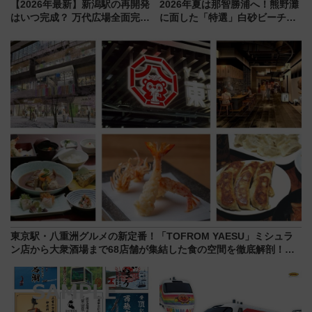
【2026年最新】新潟駅の再開発
2026年夏は那智勝浦へ！熊野灘
はいつ完成？ 万代広場全面完成
に面した「特選」白砂ビーチは
から「にいがた2キロ」・古町再
必見 「第17回那智勝浦町花火大
開発、バスタ新潟構想まで徹底
会」は8月11日開催！
解説！
東京駅・八重洲グルメの新定番！「TOFROM YAESU」ミシュラ
ン店から大衆酒場まで68店舗が集結した食の空間を徹底解剖！
（9/10開業）