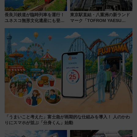
長良川鉄道が臨時列車を運行！
東京駅直結・八重洲の新ランド
ユネスコ無形文化遺産にも登録
マーク「TOFROM YAESU
された「郡上おどり」楽しむ人
TOWER」9/10開業！ 雨に濡れ
に 乗車には予約が必要
ないバスターミナル直結でスキ
マ時間が充実
「うまいこと考えた」富士急が画期的な仕組みを導入！ 人のかわ
りにスマホが並ぶ「分身くん」始動