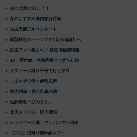
JRで北陸に行こう！
冬のおすすめ国内旅行特集
立山黒部アルペンルート
新型特急スペーシアXで日光鬼怒川へ
鉄道ファン集まれ！ 鉄道博物館特集
JR・新幹線・特急列車で #ずらし旅
サフィール踊り子号で行く伊豆
しまかぜで行く伊勢志摩
観光列車・寝台列車の旅
近鉄特急「ひのとり」
楽天トラベル 国内宿泊
レッツゴー四国！アンパンマン列車
【JTB】日帰り新幹線ツアー