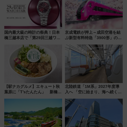
国内最大級の時計の祭典！日本
京成電鉄が押上～成田空港を結
橋三越本店で「第29回三越ワー
ぶ新型有料特急「3900形」のコ
ルドウォッチフェア」開幕
ンセプト・デザイン公開 愛称
【2026年8月5日～25日】
募集も実施
【駅ナカグルメ】エキュート秋
北陸鉄道「1M系」2027年度導
葉原に「T’sたんたん」 新橋に
入へ 「空に始まり、海へ続く」
551蓬莱のDNAを継ぐ「東京豚
白山比咩神社をモチーフにした
饅」、オムライス専門店「肉と
神秘的なデザイン
たまご」新グルメ続々登場！
【2026年8月】