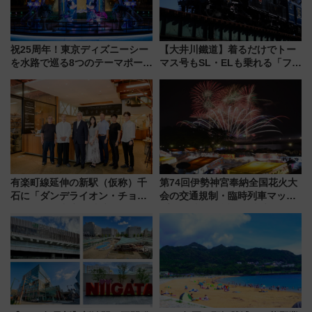
祝25周年！東京ディズニーシー
【大井川鐵道】着るだけでトー
を水路で巡る8つのテーマポート
マス号もSL・ELも乗れる「フリ
と限定デコレーションを解説
ーきっぷTシャツ」8月6日より
受注販売
有楽町線延伸の新駅（仮称）千
第74回伊勢神宮奉納全国花火大
石に「ダンデライオン・チョコ
会の交通規制・臨時列車マッ
レート」が出店！ 東京メトロが
プ！JR東海・近鉄で快適にアク
1億円出資で挑む新時代のまちづ
セス
くりとは？