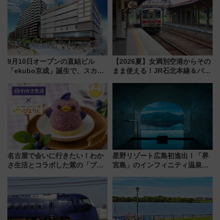
9月10日オープンの直結ビル
【2026夏】女満別空港からその
「ekubo京成」誕生で、スカイ
まま使える！JR石北本線＆バス
ライナーも停まる巨大ハブ駅・
乗り放題「北見・網走周遊フリ
新鎌ヶ谷はどう変わる？ 全テナ
ーパス」でおトクに道東観光
ント情報も公開！
（8/3発売）
名古屋で会いに行きたい！わか
星野リゾート広島初進出！「界
さ生活とコラボした紫の「ブル
宮島」のインフィニティ温泉と
ーベリーぴよりん」期間限定販
古式サウナ「石風呂」を大解剖
売
宿泊料金・アクセスは？（2026
年7月23日開業）