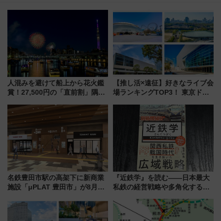
人混みを避けて船上から花火鑑
【推し活×遠征】好きなライブ会
賞！27,500円の「直前割」隅田
場ランキングTOP3！ 東京ドー
川花火クルーズはデパ地下グル
ムや大阪城ホールが選ばれる理
メも持ち込みOK
由と交通アクセス術、ライブ会
場に何を求める？
名鉄豊田市駅の高架下に新商業
『近鉄学』を読む――日本最大
施設「μPLAT 豊田市」が8月26
私鉄の経営戦略や多角化する事
日開業！全8店舗が出店し街の新
業の根底にある考えを浮き彫り
たな玄関口へ
にする一冊