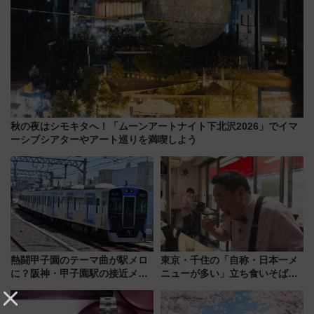
秋の夜はシモキタへ！「ムーンアートナイト下北沢2026」でイマ
ーシブシアターやアート巡りを満喫しよう
熱闘甲子園のテーマ曲が駅メロ
東京・千住の「自称・日本一メ
に？阪神・甲子園駅の接近メロ
ニューが多い」立ち食いそば屋
ディがVaundy「かげろう」×向
とは？ ＢＳ日テレ『ドランク塚
谷実アレンジの特別仕様へ、8月
地のふらっと立ち食いそば』
5日始発から
7/27夜10時～放送