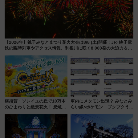
【2026年】銚子みなとまつり花火大会は8/8 (土)開催！JR･銚子電
鉄の臨時列車やアクセス情報、利根川に咲く8,000発の大迫力＆屋
台を満喫
横須賀・ソレイユの丘で10万本
車内にメタモン出現？ みなとみ
のひまわりと絶景花火！ 恐竜や
らい線×ポケモン「ブクブクうみ
ドッグプールなど三浦半島の日
ぞこの街」ラッピング電車が運
帰りお出かけ最新情報（2026年
行開始に！ この夏は直通列車で
7月17日～開催）
横浜へ！