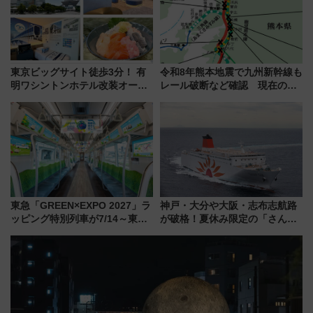
東京ビッグサイト徒歩3分！ 有
令和8年熊本地震で九州新幹線も
明ワシントンホテル改装オープ
レール破断など確認 現在の運
ン直前「ゆりかもめ運転台付き
転見合わせ状況と交通網への影
客室」や海鮮丼が人気の朝食ビ
響
ュッフェを現地レポ
東急「GREEN×EXPO 2027」ラ
神戸・大分や大阪・志布志航路
ッピング特別列車が7/14～東
が破格！夏休み限定の「さんふ
横・田園都市・目黒線でデビュ
らわあスペシャルセール」スタ
ー！ 注目の編成やデザインまと
ート 夕朝食ビュッフェ付きで
め
快適な船旅はいかが？