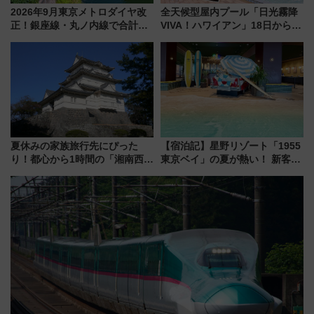
2026年9月東京メトロダイヤ改
全天候型屋内プール「日光霧降
正！銀座線・丸ノ内線で合計
VIVA！ハワイアン」18日から営
212本の大増発、混雑緩和に期
業開始 小さなお子様連れのフ
待
ァミリーから大人まで幅広い世
代が一日中楽しる夏のリゾート
を楽しんで
夏休みの家族旅行先にぴった
【宿泊記】星野リゾート「1955
り！都心から1時間の「湘南西エ
東京ベイ」の夏が熱い！ 新客室
リア」満喫ガイド 鎌倉・江の
「50sスターダムルーム」とア
島とは異なる魅力を持つ今夏の
メリカングルメ＆絶品スイーツ
注目スポット
を満喫（千葉県浦安市）