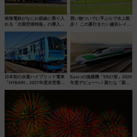
南海電鉄がなにわ筋線に乗り入
買い物ついでに手ぶらで水上散
れる「次期空港特急」の導入を
歩！ この夏行きたい越谷レイク
決定！ピニンファリーナによる
タウンの新たな水辺の憩いエリ
日本初の鉄道デザイン
ア「LAKESIDE PARK」（埼玉
県越谷市）
日本初の水素ハイブリッド電車
East-iの後継機「E927形」2029
「HYBARI」2027年度末営業運
年度デビューへ！新たな「新幹
転へ 鉄道・発電・まちづくり
線専用検測車」の性能を徹底解
で水素利活用が加速
説【JR東日本】