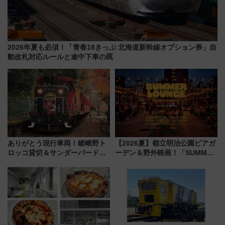
2026年夏も必須！「青春18きっぷ 北海道新幹線オプション券」自
動改札対応ルールと途中下車の罠
ありがとう現行車両！嵯峨野ト
【2026夏】都立明治公園ビアガ
ロッコ貸切＆サンダーバードレ
ーデン＆野外映画！「SUMMER
ストランで語り合う秋の京都
LOUNGE」のアクセスと上映ス
斉藤雪乃＆福原トシヒロと行
ケジュール 夜風とビール、映画
く！9月13日「京都の鉄道満喫
を満喫！
ツアー」開催