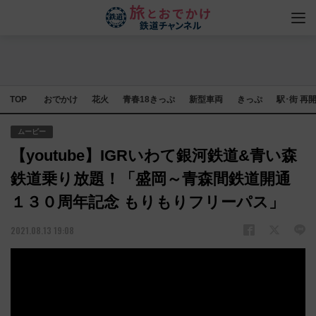
TOP
おでかけ
花火
青春18きっぷ
新型車両
きっぷ
駅･街 再
ムービー
【youtube】IGRいわて銀河鉄道&青い森
鉄道乗り放題！「盛岡～青森間鉄道開通
１３０周年記念 もりもりフリーパス」
2021.08.13 19:08