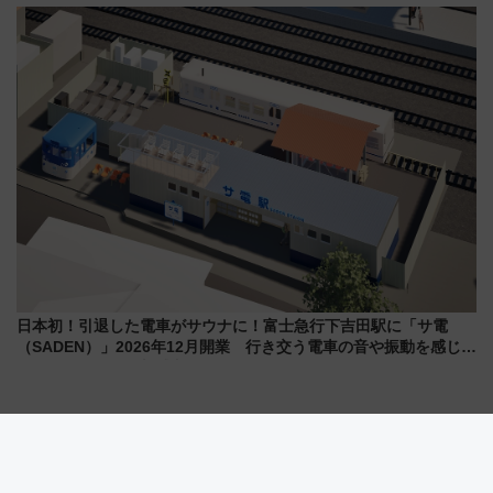
を巡る！ おトクな電車きっぷ活
ル高知」が8月開業
用してストレスフリー旅へ行こ
う！
日本初！引退した電車がサウナに！富士急行下吉田駅に「サ電
（SADEN）」2026年12月開業 行き交う電車の音や振動を感じな
がら「ととのう」新感覚