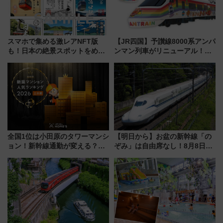
スマホで集める激レアNFT版
【JR四国】予讃線8000系アンパ
も！日本の絶景スポットをめぐ
ンマン列車がリニューアル！内
って集める「索道印(さくどうい
外装デザイン公開 デビューは
ん)」企画がスタート
今年12月
全国1位は小田原のタワーマンシ
【明日から】お盆の新幹線「の
ョン！新幹線通勤が変える？
ぞみ」は自由席なし！8月8日午
「住みたい街」の最新トレンド
前はほぼ満席…でも数時間ズラ
【新築マンション人気ランキン
せば空きが見つかることも 混
グ】
雑避ける「空席」探しのコツ