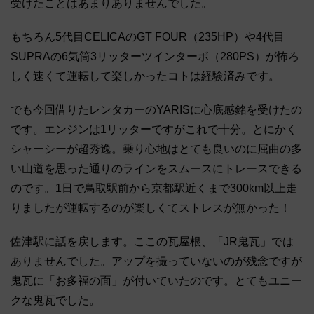
受けたことはあまりありませんでした。
もちろん5代目CELICAのGT FOUR（235HP）や4代目
SUPRAの6気筒3リッターツインターボ（280PS）が怖ろ
しく速くて運転して楽しかったコトは経験済みです。
でも今回借りたレンタカーのYARISに心底感銘を受けたの
です。エンジンは1リッターですがこれで十分。とにかく
シャーシーが超秀逸。乗り心地はとても良いのに屈曲の多
い山道を思った通りのラインをスムースにトレースできる
のです。1日で鳥取駅前から京都駅近くまで300km以上走
りましたが運転するのが楽しくてストレスが無かった！
佐津駅に話を戻します。ここの瓦屋根、「JR鬼瓦」では
ありませんでした。アップを撮っていないのが残念ですが
鬼瓦に「お多福の面」が付いていたのです。とてもユニー
クな鬼瓦でした。