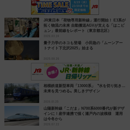
JR東日本「荷物専用新幹線」運行開始！ E3系が
拓く物流の未来 自動搬送AGVが支える「はこビ
ュン」最前線をレポート（東京都北区）
2026.03.24
量子力学のネコも登場 小田急の「ムーンアー
トナイト下北沢2025」始まる
2025.09.26
相模鉄道新型車両「13000系」〝水を切り拓き…
未来を見つめる〟美しきデザイン
2026.01.25
山陽新幹線「こだま」N700系6000番代が新デザ
インに！産学連携で描く瀬戸内の波模様 運用
は今冬から
2026.07.22