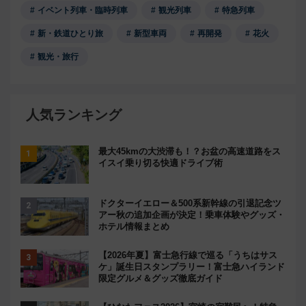
イベント列車・臨時列車
観光列車
特急列車
新・鉄道ひとり旅
新型車両
再開発
花火
観光・旅行
人気ランキング
最大45kmの大渋滞も！？お盆の高速道路をス
イスイ乗り切る快適ドライブ術
ドクターイエロー＆500系新幹線の引退記念ツ
アー秋の追加企画が決定！乗車体験やグッズ・
ホテル情報まとめ
【2026年夏】富士急行線で巡る「うちはサス
ケ」誕生日スタンプラリー！富士急ハイランド
限定グルメ＆グッズ徹底ガイド