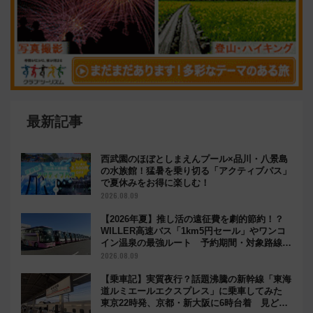
最新記事
西武園のほぼとしまえんプール×品川・八景島
の水族館！猛暑を乗り切る「アクティブパス」
で夏休みをお得に楽しむ！
2026.08.09
【2026年夏】推し活の遠征費を劇的節約！？
WILLER高速バス「1km5円セール」やワンコ
イン温泉の最強ルート 予約期間・対象路線ま
とめ
2026.08.09
【乗車記】実質夜行？話題沸騰の新幹線「東海
道ルミエールエクスプレス」に乗車してみた
東京22時発、京都・新大阪に6時台着 見どこ