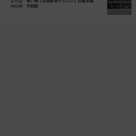
さらば 青い海【木造駅舎カタログ】山陰本線
44/145 竹野駅