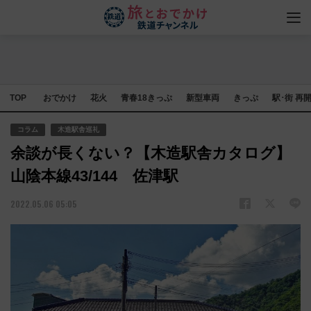
TOP
おでかけ
花火
青春18きっぷ
新型車両
きっぷ
駅･街 再
コラム
木造駅舎巡礼
余談が長くない？【木造駅舎カタログ】
山陰本線43/144 佐津駅
2022.05.06 05:05