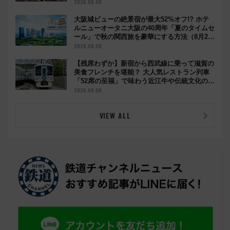
ろは岐阜羽島の素晴らし過ぎる朝
2026.08.09
大阪城ビューの絶景宿が最大52%オフ!? ホテ
ルニューオータニ大阪の40周年「夏のタイムセ
ール」で秋の関西旅を豪華にする方法（8月20
日まで！）
2026.08.09
【残席わずか】新宿から西武線に乗って滋賀の
美食フレンチを堪能？ 大人気レストラン列車
「52席の至福」で味わう近江牛や伝統文化の特
別コラボ
2026.08.08
VIEW ALL