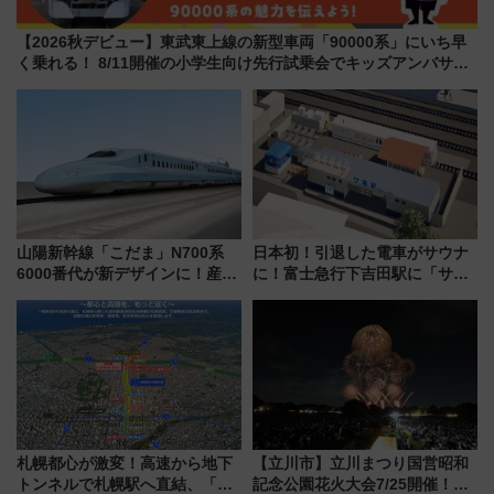
【2026秋デビュー】東武東上線の新型車両「90000系」にいち早
く乗れる！ 8/11開催の小学生向け先行試乗会でキッズアンバサダ
ーになろう
山陽新幹線「こだま」N700系
日本初！引退した電車がサウナ
6000番代が新デザインに！産学
に！富士急行下吉田駅に「サ電
連携で描く瀬戸内の波模様 運
（SADEN）」2026年12月開
用は今冬から
業 行き交う電車の音や振動を
感じながら「ととのう」新感覚
札幌都心が激変！高速から地下
【立川市】立川まつり国営昭和
トンネルで札幌駅へ直結、「創
記念公園花火大会7/25開催！