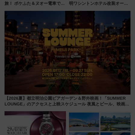
旅！ ポケふた＆ヌオー電車で楽
明ワシントンホテル改装オープ
しむ鉄道スタンプラリーで土佐
ン直前「ゆりかもめ運転台付き
路の絶景と絶品グルメを満喫！
客室」や海鮮丼が人気の朝食ビ
（7月18日スタート）
ュッフェを現地レポ
【2026夏】都立明治公園ビアガーデン＆野外映画！「SUMMER
LOUNGE」のアクセスと上映スケジュール 夜風とビール、映画を
満喫！