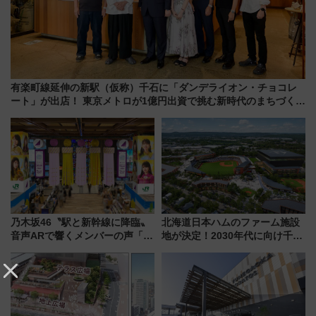
有楽町線延伸の新駅（仮称）千石に「ダンデライオン・チョコレ
ート」が出店！ 東京メトロが1億円出資で挑む新時代のまちづくり
とは？
乃木坂46〝駅と新幹線に降臨〟
北海道日本ハムのファーム施設
音声ARで響くメンバーの声「真
地が決定！2030年代に向け千歳
夏の全国ツアー2026」
線沿線が一大野球エリア