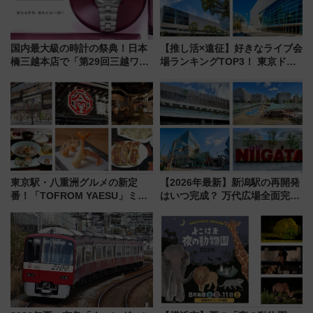
国内最大級の時計の祭典！日本
【推し活×遠征】好きなライブ会
橋三越本店で「第29回三越ワー
場ランキングTOP3！ 東京ドー
ルドウォッチフェア」開幕
ムや大阪城ホールが選ばれる理
【2026年8月5日～25日】
由と交通アクセス術、ライブ会
場に何を求める？
東京駅・八重洲グルメの新定
【2026年最新】新潟駅の再開発
番！「TOFROM YAESU」ミシ
はいつ完成？ 万代広場全面完成
ュラン店から大衆酒場まで68店
から「にいがた2キロ」・古町再
舗が集結した食の空間を徹底解
開発、バスタ新潟構想まで徹底
剖！（9/10開業）
解説！