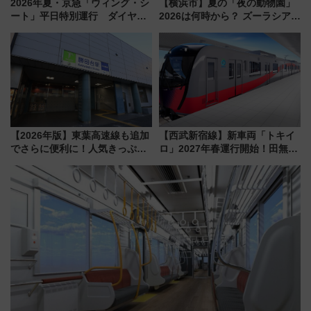
2026年夏・京急「ウィング・シ
【横浜市】夏の「夜の動物園」
ート」平日特別運行 ダイヤ・
2026は何時から？ ズーラシア・
乗車方法を解説！2階建てバスや
野毛山・金沢の電車アクセスや
三浦海岸を堪能できるお出かけ
見どころ、限定イベントを徹底
プランもご紹介
解説！
【2026年版】東葉高速線も追加
【西武新宿線】新車両「トキイ
でさらに便利に！人気きっぷ
ロ」2027年春運行開始！田無・
「サンキューちばフリーパス」
新所沢にも停車 2028年春には
今年も発売 秋・早春に千葉県を
「第2弾」も
巡るなら使い勝手・コスパ抜群