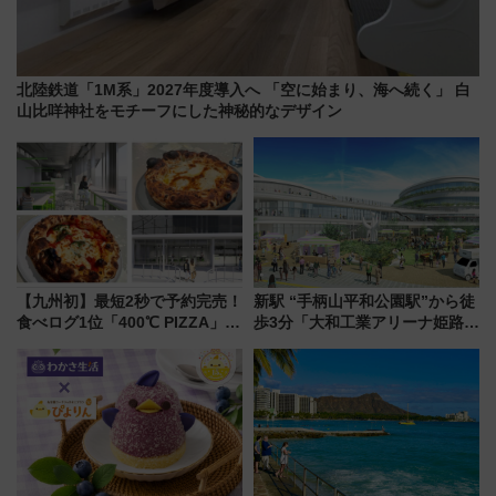
北陸鉄道「1M系」2027年度導入へ 「空に始まり、海へ続く」 白
山比咩神社をモチーフにした神秘的なデザイン
【九州初】最短2秒で予約完売！
新駅 “手柄山平和公園駅”から徒
食べログ1位「400℃ PIZZA」が
歩3分「大和工業アリーナ姫路」
博多駅すぐの明治公園に8/7オー
10月開業！Novelbright公演 や
プン。もつ鍋風など限定メニュ
大相撲巡業など 豪華イベントと
ーも
アクセス