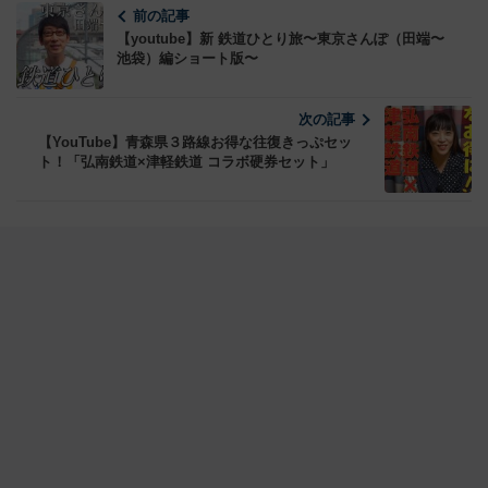
前の記事
【youtube】新 鉄道ひとり旅〜東京さんぽ（田端〜
池袋）編ショート版〜
次の記事
【YouTube】青森県３路線お得な往復きっぷセッ
ト！「弘南鉄道×津軽鉄道 コラボ硬券セット」