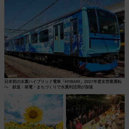
品グルメ登場で駅前の過ごし方
ーパス」でおトクに道東観光
はどう変わる？
（8/3発売）
日本初の水素ハイブリッド電車「HYBARI」2027年度末営業運転
へ 鉄道・発電・まちづくりで水素利活用が加速