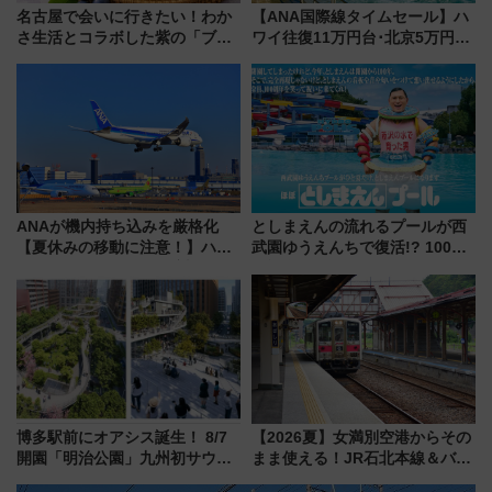
名古屋で会いに行きたい！わか
【ANA国際線タイムセール】ハ
さ生活とコラボした紫の「ブル
ワイ往復11万円台･北京5万円台
ーベリーぴよりん」期間限定販
～、憧れのビジネスクラスも！
売
来春のGW旅行まで狙える激ア
ツ路線まとめ（8/10まで）
ANAが機内持ち込みを厳格化
としまえんの流れるプールが西
【夏休みの移動に注意！】ハン
武園ゆうえんちで復活!? 100周
ドバッグやPCケースも対象の
年記念企画＆「春日のうん○スラ
「身の回り品」新サイズ制限
イダー」に注目 2026年夏は所
(40×30×20cm)おさらい
沢へ遊びに行こう
博多駅前にオアシス誕生！ 8/7
【2026夏】女満別空港からその
開園「明治公園」九州初サウナ
まま使える！JR石北本線＆バス
TOTOPAや日本一のピザなど絶
乗り放題「北見・網走周遊フリ