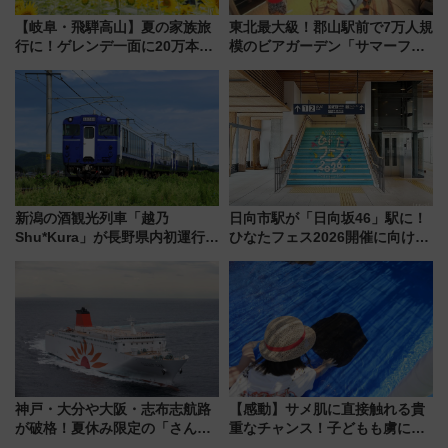
【岐阜・飛騨高山】夏の家族旅
東北最大級！郡山駅前で7万人規
行に！ゲレンデ一面に20万本の
模のビアガーデン「サマーフェ
ひまわりが咲き誇る「アルコピ
スタ IN KORIYAMA 2026」
アひまわり園」開園
7/24-26開催！ 有料席はJRE
MALLで予約可能
新潟の酒観光列車「越乃
日向市駅が「日向坂46」駅に！
Shu*Kura」が長野県内初運行！
ひなたフェス2026開催に向けJR
地酒と食を味わう信州プレDC特
九州が記念きっぷや臨時列車で
別企画
全力応援 夜行列車「ドリーム
おひさま号」も走る
神戸・大分や大阪・志布志航路
【感動】サメ肌に直接触れる貴
が破格！夏休み限定の「さんふ
重なチャンス！子どもも虜にな
らわあスペシャルセール」スタ
る鴨川シーワールド「エイとサ