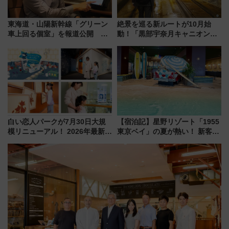
東海道・山陽新幹線「グリーン
絶景を巡る新ルートが10月始
車上回る個室」を報道公開 プ
動！「黒部宇奈月キャニオンル
ライベート感備えた上質な空間
ート」と旅の拠点「欅平ラウン
ジ」がオープン
白い恋人パークが7月30日大規
【宿泊記】星野リゾート「1955
模リニューアル！ 2026年最新の
東京ベイ」の夏が熱い！ 新客室
新エリア・工場見学の見どころ
「50sスターダムルーム」とア
と料金・アクセスを徹底解説
メリカングルメ＆絶品スイーツ
（札幌市）
を満喫（千葉県浦安市）