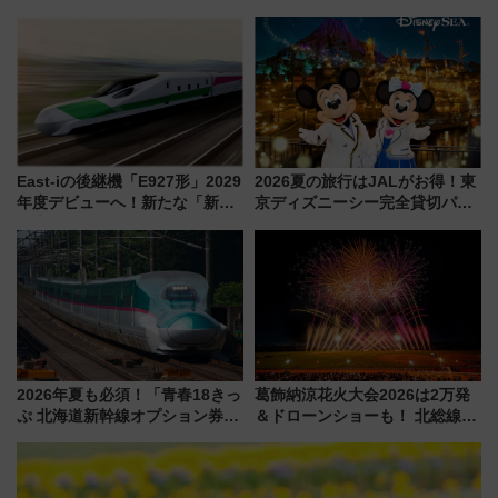
成川通都心アクセス道路」が7月
5000発の花火が夜を彩る 今年は
から本格着工、延長4.8km整備
混雑に要注意、その理由は
事業の全貌
East-iの後継機「E927形」2029
2026夏の旅行はJALがお得！東
年度デビューへ！新たな「新幹
京ディズニーシー完全貸切パー
線専用検測車」の性能を徹底解
ティー招待券が当たるキャンペ
説【JR東日本】
ーン始まる 条件は「夏の国内
線に2回搭乗」
2026年夏も必須！「青春18きっ
葛飾納涼花火大会2026は2万発
ぷ 北海道新幹線オプション券」
＆ドローンショーも！ 北総線を
自動改札対応ルールと途中下車
使った穴場アクセスや臨時列
の罠
車、観覧スポット情報と周辺観
光まとめ（7/28開催）