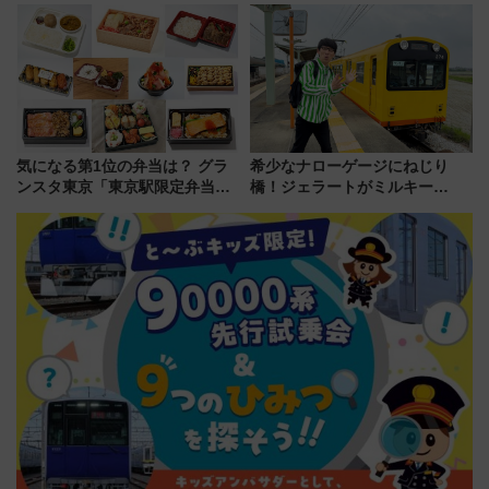
ート 夕朝食ビュッフェ付きで
メのタッチングプール」【夏休
快適な船旅はいかが？
み限定企画】
気になる第1位の弁当は？ グラ
希少なナローゲージにねじり
ンスタ東京「東京駅限定弁当
橋！ジェラートがミルキー
2026 売上ランキング」
米！？「新・鉄道ひとり旅」
278回目の舞台は「三岐鉄道北
勢線」