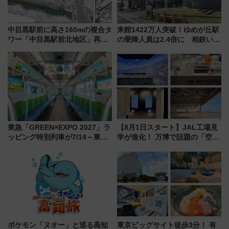
中目黒駅前に高さ160mの複合タ
来館1422万人突破！ゆめが丘駅
ワー「中目黒駅前北地区」再開
の乗降人員は2.4倍に 相鉄いず
発の全貌
み野線「ゆめが丘ソラトス」2周
年祭にそうにゃん＆DB.スター
マンが登場
東急「GREEN×EXPO 2027」ラ
【8月1日スタート】JAL工場見
ッピング特別列車が7/14～東
学が進化！ 万博で話題の「空飛
横・田園都市・目黒線でデビュ
ぶクルマ」体験が常設化!? 期間
ー！ 注目の編成やデザインまと
限定の歴代制服仮想試着体験も
め
レポート
ポケモン「ヌオー」と巡る高知
東京ビッグサイト徒歩3分！ 有