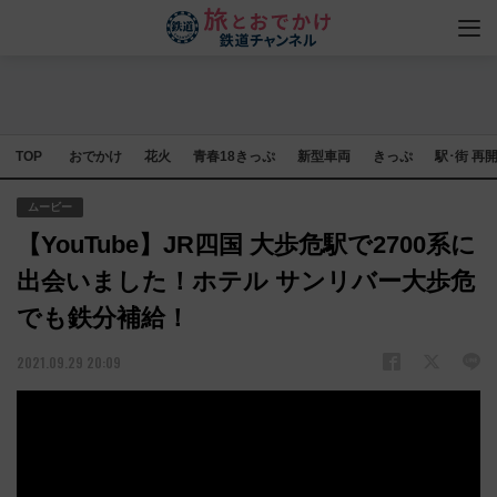
TOP
おでかけ
花火
青春18きっぷ
新型車両
きっぷ
駅･街 再
ムービー
【YouTube】JR四国 大歩危駅で2700系に
出会いました！ホテル サンリバー大歩危
でも鉄分補給！
2021.09.29 20:09