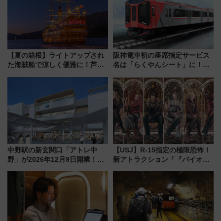
【夏の箱根】ライトアップされ
阪神電車初の座席指定サービス
た海賊船で涼しく優雅に！芦ノ
名は「らくやんシート」に！新
湖花火大会にあわせた特別なク
型3000系で大阪梅田～山陽姫路
ルーズ
を快適移動
中野駅の新玄関口「アトレ中
【USJ】R-15指定の極限恐怖！
野」が2026年12月9日開業！新
新アトラクション「『バイオハ
改札直結で屋上BBQも楽しめる
ザード レクイエム』 ザ・ダイ
注目スポット
ブ」今秋登場 ―予測不能の恐
怖に泣き叫べ―