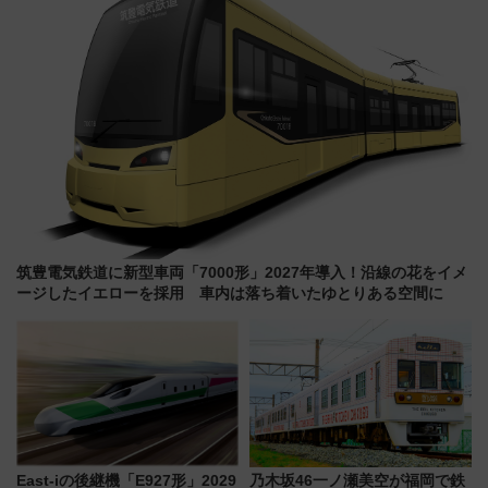
筑豊電気鉄道に新型車両「7000形」2027年導入！沿線の花をイメ
ージしたイエローを採用 車内は落ち着いたゆとりある空間に
East-iの後継機「E927形」2029
乃木坂46一ノ瀬美空が福岡で鉄