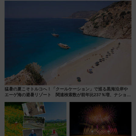
メも持ち込みOK
ススメ
猛暑の夏こそトルコへ！「クールケーション」で巡る黒海沿岸や
エーゲ海の避暑リゾート 関連検索数が前年比237％増、ナショジ
オも認める『2026年に訪れるべき世界の旅先』