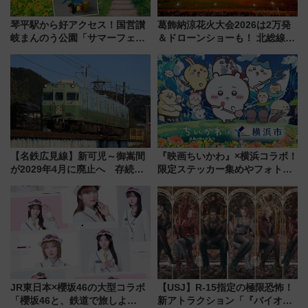
琴平駅から好アクセス！国営讃
葛飾納涼花火大会2026は2万発
岐まんのう公園「サマーフェス
＆ドローンショーも！ 北総線を
タ」コキアに、ひまわりに、カ
使った穴場アクセスや臨時列
ブトムシに楽しいがいっぱい
車、観覧スポット情報と周辺観
光まとめ（7/28開催）
【名鉄広見線】新可児～御嵩間
『映画ちいかわ』×横浜コラボ！
が2029年4月に廃止へ 存続協
限定ステッカー集めやフォトス
議終了で100年の歴史に幕
ポット、特別花火でみなとみら
いを満喫しよう（花火鑑賞会応
募は7/12まで！）
JR東日本×櫻坂46の大型コラボ
【USJ】R-15指定の極限恐怖！
「櫻坂46と、鉄道で旅しよ
新アトラクション「『バイオハ