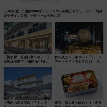
【JR四国】予讃線8000系アンパンマン列車がリニューアル！内外
装デザイン公開 デビューは今年12月
【博多駅・筑紫口新スポット】
秋の夜はシモキタへ！「ムーン
新幹線高架下「VIERRA博多テ
アートナイト下北沢2026」でイ
ラス」が9/18開業！九州初出店
マーシブシアターやアート巡り
など注目の全6店舗 「博多活憩
を満喫しよう
通り」も一新
中野駅の新玄関口「アトレ中
東京～新大阪の味めぐり！定番