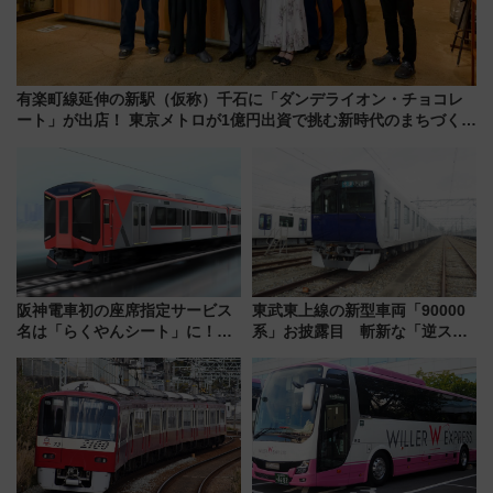
有楽町線延伸の新駅（仮称）千石に「ダンデライオン・チョコレ
ート」が出店！ 東京メトロが1億円出資で挑む新時代のまちづくり
とは？
阪神電車初の座席指定サービス
東武東上線の新型車両「90000
名は「らくやんシート」に！新
系」お披露目 斬新な「逆スラ
型3000系で大阪梅田～山陽姫路
ント式」の先頭形状と明るく開
を快適移動
放的な車内空間に注目、デビュ
ーは9月