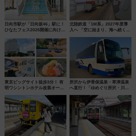
日向市駅が「日向坂46」駅に！
北陸鉄道「1M系」2027年度導
ひなたフェス2026開催に向けJR
入へ 「空に始まり、海へ続く」
九州が記念きっぷや臨時列車で
白山比咩神社をモチーフにした
全力応援 夜行列車「ドリーム
神秘的なデザイン
おひさま号」も走る
東京ビッグサイト徒歩3分！ 有
所沢から伊香保温泉・草津温泉
明ワシントンホテル改装オープ
へ直行！「ゆめぐり所沢・川越
ン直前「ゆりかもめ運転台付き
号」で群馬の温泉旅をもっと気
客室」や海鮮丼が人気の朝食ビ
軽に 運行ダイヤ・運賃を解説
ュッフェを現地レポ