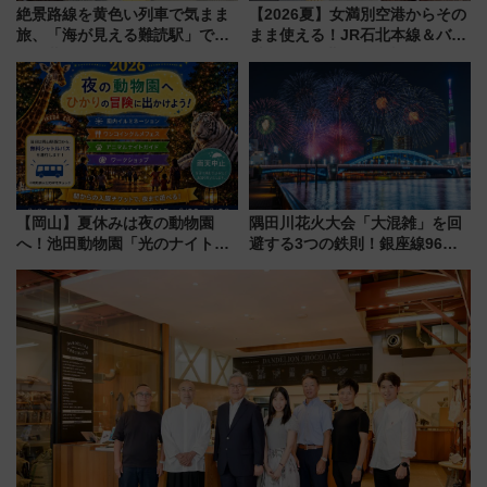
絶景路線を黄色い列車で気まま
【2026夏】女満別空港からその
旅、「海が見える難読駅」で幸
まま使える！JR石北本線＆バス
せの黄色いハンカチに願いを
乗り放題「北見・網走周遊フリ
「新・鉄道ひとり旅」279回目
ーパス」でおトクに道東観光
の舞台は「島原鉄道」
（8/3発売）
【岡山】夏休みは夜の動物園
隅田川花火大会「大混雑」を回
へ！池田動物園「光のナイトズ
避する3つの鉄則！銀座線96本
ー2026」で光と動物が彩る特別
増発･浅草線臨時ダイヤ･スカイ
な夜
ツリー駅の規制まとめ 7/25開催
（2026年）