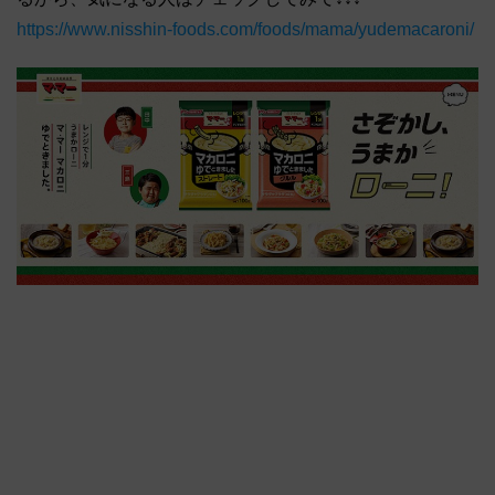
https://www.nisshin-foods.com/foods/mama/yudemacaroni/