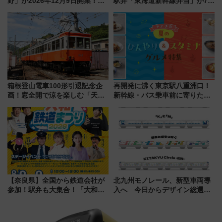
野」が2026年12月9日開業！新
駅弁「東海道新幹線弁当」が7月
改札直結で屋上BBQも楽しめる
21日にリニューアル発売
注目スポット
箱根登山電車100形引退記念企
再開発に沸く東京駅八重洲口！
画！窓全開で涼を楽しむ「天然
新幹線・バス乗車前に寄りたい
クーラー体験号」と限定鉄コレ
「ヤエチカ」2026年夏の「ひん
発売
やり＆スタミナグルメ」6選【新
店舗も！】
【奈良県】全国から鉄道会社が
北九州モノレール、新型車両導
参加！駅弁も大集合！「大和鉄
入へ 今日からデザイン総選挙
道まつり2026」が8月8日・9日
始まる
に開催決定