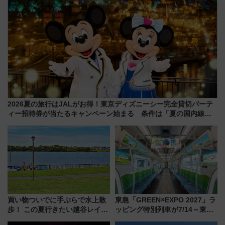
2026夏の旅行はJALがお得！東京ディズニーシー完全貸切パーテ
ィー招待券が当たるキャンペーン始まる 条件は「夏の国内線に2
回搭乗」
買い物ついでに手ぶらで水上散
東急「GREEN×EXPO 2027」ラ
歩！ この夏行きたい越谷レイク
ッピング特別列車が7/14～東
タウンの新たな水辺の憩いエリ
横・田園都市・目黒線でデビュ