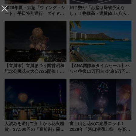
2026年夏・京急「ウィング・シ
約半数が「お盆は帰省予定な
ート」平日特別運行 ダイヤ・
し」！物価高・運賃値上げが財
乗車方法を解説！2階建てバスや
布を直撃、往復1万円以内なら帰
三浦海岸を堪能できるお出かけ
りたいけど……【WILLER お盆
プランもご紹介
帰省動向調査】
【立川市】立川まつり国営昭和
【ANA国際線タイムセール】ハ
記念公園花火大会7/25開催！
ワイ往復11万円台･北京5万円台
5000発の花火が夜を彩る 今年は
～、憧れのビジネスクラスも！
混雑に要注意、その理由は
来春のGW旅行まで狙える激ア
ツ路線まとめ（8/10まで）
人混みを避けて船上から花火鑑
富士山と花火の絶景コラボ！
賞！27,500円の「直前割」隅田
2026年「河口湖湖上祭」を楽し
川花火クルーズはデパ地下グル
む完全ガイド＆鉄道アクセスの