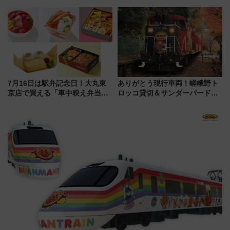
う。」が7月20日より始動！新
ザード レクイエム』 ザ・ダイ
潟・長野・庄内へ
ブ」今秋登場 ―予測不能の恐
怖に泣き叫べ―
7月16日は駅弁記念日！大丸東
ありがとう現行車両！嵯峨野ト
京店で買える「車中映え弁当」
ロッコ貸切＆サンダーバードレ
フェア【2026年夏】
ストランで語り合う秋の京都
斉藤雪乃＆福原トシヒロと行
く！9月13日「京都の鉄道満喫
ツアー」開催