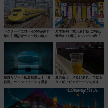
5日始発から
ドクターイエロー＆500系新幹
乃木坂46〝駅と新幹線に降臨〟
線の引退記念ツアー秋の追加企
音声ARで響くメンバーの声「真
画が決定！乗車体験やグッズ・
夏の全国ツアー2026」
ホテル情報まとめ
星野リゾート広島初進出！「界
夏の夜は「さるびあ丸」で飲も
宮島」のインフィニティ温泉と
う！船上ビアガーデンで東京湾
古式サウナ「石風呂」を大解剖
の夜景を眺めながら軽く一
宿泊料金・アクセスは？（2026
杯……工場直送生ビールや島グ
年7月23日開業）
ルメが美味い