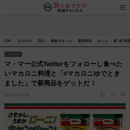
TOP
おでかけ
花火
青春18きっぷ
新型車両
きっぷ
駅･街 再
トレンド
マ・マー公式Twitterをフォローし食べた
いマカロニ料理と「#マカロニゆでとき
ました」で新商品をゲットだ！
2021.10.07 15:10