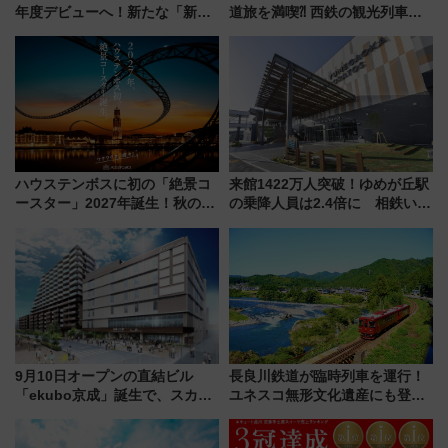
年度デビューへ！新たな「新幹
道旅を満喫⁈ 西鉄の観光列車
線専用検測車」の性能を徹底解
「THE RAIL KITCHEN
説【JR東日本】
CHIKUGO」で巡る福岡･太宰
府･柳川の旅！YouTubeが公開
に
ハウステンボスに初の「絶景コ
来館1422万人突破！ゆめが丘駅
ースター」2027年誕生！秋の
の乗降人員は2.4倍に 相鉄いず
「すんごいハロウィン」見どこ
み野線「ゆめが丘ソラトス」2周
ろも一挙紹介
年祭にそうにゃん＆DB.スター
マンが登場
9月10日オープンの直結ビル
長良川鉄道が臨時列車を運行！
「ekubo京成」誕生で、スカイ
ユネスコ無形文化遺産にも登録
ライナーも停まる巨大ハブ駅・
された「郡上おどり」楽しむ人
新鎌ヶ谷はどう変わる？ 全テナ
に 乗車には予約が必要