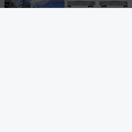
【広島】瀬戸内海を望むリゾー
車内にメタモン出現？ みなとみ
トホテルで叶える！グランドプ
らい線×ポケモン「ブクブクうみ
リンスホテル広島のフォトウエ
ぞこの街」ラッピング電車が運
ディング＆カジュアルパーティ
行開始に！ この夏は直通列車で
ープラン
横浜へ！
【2026年版】東葉高速線も追加でさらに便利に！人気きっぷ「サ
ンキューちばフリーパス」今年も発売 秋・早春に千葉県を巡るな
ら使い勝手・コスパ抜群