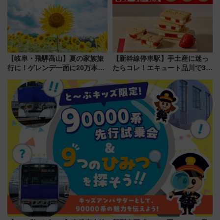
ント情報も公開！
【岐阜・飛騨高山】夏の家族旅
【新幹線停車駅】手土産に迷っ
行に！ゲレンデ一面に20万本の
たらコレ！エキュート品川で3年
ひまわりが咲き誇る「アルコピ
連続売上1位を獲得した定番手土
アひまわり園」開園
産スイーツとは？