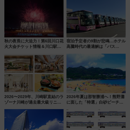
ア「LAKESIDE PARK」（埼玉
ー！ 注目の編成やデザインまと
県越谷市）
め
秋の夜長に大迫力！第6回川口花
宿泊予定者の9割が悲鳴…ホテル
火大会チケット情報＆川口駅か
高騰時代の最適解は「バス
らのアクセスガイド
泊」!? WILLER最新調査で判明
した、推し活遠征や観光時のリ
アルな懐事情
2026〜2029年、川崎駅直結のラ
2026年夏は那智勝浦へ！熊野灘
ゾーナ川崎が過去最大級リニュ
に面した「特選」白砂ビーチは
ーアル！ フードコート拡大など
必見 「第17回那智勝浦町花火大
「いつから何が変わるか」徹底
会」は8月11日開催！
解説！