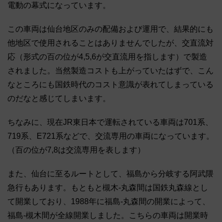
電動の幕式になっています。
この車両は仙台地区のみの配備および運用で、結果的にも
他地区で使用されることはありませんでしたが、交直流対
応（形式の百の位が4,5,6が交直流用を指します）で製造
されました。当然製造コストも上がっていたはずで、こん
なところにも国鉄時代のコスト意識が表れてしまっている
のだなと感じてしまいます。
ちなみに、現在JR東日本で運転されている車両は701系、
719系、E721系などで、交流専用の車両になっています。
（百の位が7,8は交流専用を表します）
また、仙台に至るルートとして、福島から分岐する阿武隈
急行もあります。もともと槻木-丸森間は国鉄丸森線とし
て開業しており、1988年に福島-丸森間の開業によって、
福島-槻木間が全線開業しました。こちらの車両は開業時