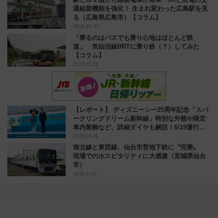
通結節機能を強化！ 生まれ変わった広島駅を見
る（広島県広島市）【コラム】
2026.03.25
「乗るのはバスでも乗り心地はほとんど鉄
道」 気仙沼線BRTに乗り鉄（？）してみた
【コラム】
2025.10.25
【レポート】 ディズニーシー25周年記念「スパ
ークリングドリーム新幹線」特別な外観や限定
車内装飾など、詳細ダイヤも解説！6/19運行開
2026.06.16
始
南北線と東西線、仙台市営地下鉄に〝完乗〟
現場でのホスピタリティに大感激（宮城県仙台
市）
2025.11.01