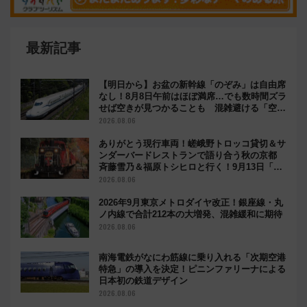
最新記事
【明日から】お盆の新幹線「のぞみ」は自由席
なし！8月8日午前はほぼ満席…でも数時間ズラ
せば空きが見つかることも 混雑避ける「空
席」探しのコツ
2026.08.06
ありがとう現行車両！嵯峨野トロッコ貸切＆サ
ンダーバードレストランで語り合う秋の京都
斉藤雪乃＆福原トシヒロと行く！9月13日「京
都の鉄道満喫ツアー」開催
2026.08.06
2026年9月東京メトロダイヤ改正！銀座線・丸
ノ内線で合計212本の大増発、混雑緩和に期待
2026.08.06
南海電鉄がなにわ筋線に乗り入れる「次期空港
特急」の導入を決定！ピニンファリーナによる
日本初の鉄道デザイン
2026.08.06