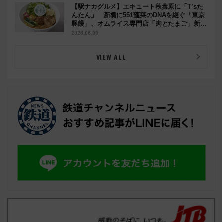
【駅ナカグルメ】エキュート秋葉原に「T’sた
んたん」 新橋に551蓬莱のDNAを継ぐ「東京
豚饅」、オムライス専門店「肉とたまご」新グ
ルメ続々登場！【2026年8月】
2026.08.06
VIEW ALL