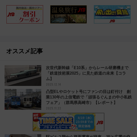
オススメ記事
次世代新幹線「E10系」からレール研磨機まで
「鉄道技術展2025」に見た鉄道の未来【コラ
ム】
2025.12.14
凸型ELやロケット号にファンの目は釘付け 創
業130年の上信電鉄で「頑張るぐんまの中小私鉄
フェア」（群馬県高崎市）【レポート】
2025.11.22
駅ビル２階から路面電車が発車 JRと広電の交