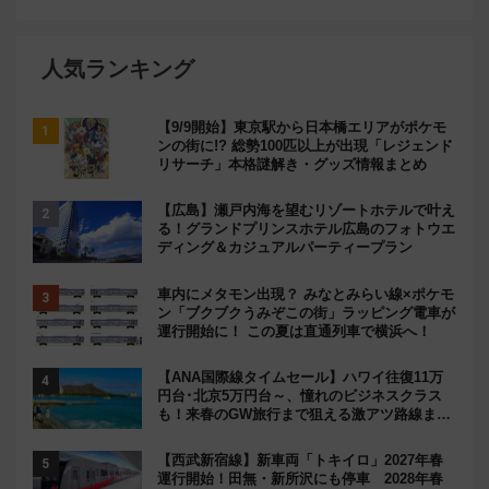
人気ランキング
【9/9開始】東京駅から日本橋エリアがポケモ
ンの街に!? 総勢100匹以上が出現「レジェンド
リサーチ」本格謎解き・グッズ情報まとめ
【広島】瀬戸内海を望むリゾートホテルで叶え
る！グランドプリンスホテル広島のフォトウエ
ディング＆カジュアルパーティープラン
車内にメタモン出現？ みなとみらい線×ポケモ
ン「ブクブクうみぞこの街」ラッピング電車が
運行開始に！ この夏は直通列車で横浜へ！
【ANA国際線タイムセール】ハワイ往復11万
円台･北京5万円台～、憧れのビジネスクラス
も！来春のGW旅行まで狙える激アツ路線まと
め（8/10まで）
【西武新宿線】新車両「トキイロ」2027年春
運行開始！田無・新所沢にも停車 2028年春