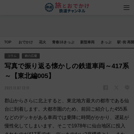
TOP
おでかけ
花火
青春18きっぷ
新型車両
きっぷ
駅･街 再
コラム
鉄の広場
写真で振り返る懐かしの鉄道車両～417系
～【東北編005】
2021.11.07 12:11
郡山からさらに北上すると、東北地方最大の都市である仙
台に到着します。大都市圏のため、前回ご紹介した455系
などのデッキがある車両では乗降に時間がかかり、遅延が
慢性化してしまいます。そこで1978年に仙台地区に投入