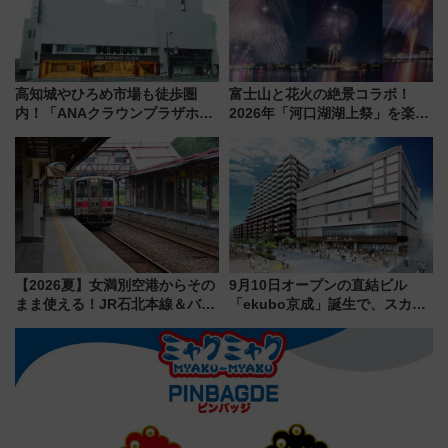
高知城やひろめ市場も徒歩圏
富士山と花火の絶景コラボ！
内！「ANAクラウンプラザホテ
2026年「河口湖湖上祭」を楽し
ル高知」が8月開業
む完全ガイド＆鉄道アクセスの
ススメ
【2026夏】女満別空港からその
9月10日オープンの直結ビル
まま使える！JR石北本線＆バス
「ekubo京成」誕生で、スカイ
乗り放題「北見・網走周遊フリ
ライナーも停まる巨大ハブ駅・
ーパス」でおトクに道東観光
新鎌ヶ谷はどう変わる？ 全テナ
（8/3発売）
ント情報も公開！