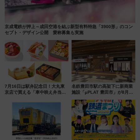
京成電鉄が押上～成田空港を結ぶ新型有料特急「3900形」のコン
セプト・デザイン公開 愛称募集も実施
7月16日は駅弁記念日！大丸東
名鉄豊田市駅の高架下に新商業
京店で買える「車中映え弁当」
施設「μPLAT 豊田市」が8月26
フェア【2026年夏】
日開業！全8店舗が出店し街の新
たな玄関口へ