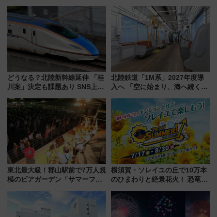
どうなる？北陸新幹線延伸 「桂
北陸鉄道「1M系」2027年度導
川案」決定も課題あり SNS上の
入へ 「空に始まり、海へ続く」
声は
白山比咩神社をモチーフにした
神秘的なデザイン
東北最大級！郡山駅前で7万人規
横須賀・ソレイユの丘で10万本
模のビアガーデン「サマーフェ
のひまわりと絶景花火！ 恐竜や
スタ IN KORIYAMA 2026」
ドッグプールなど三浦半島の日
7/24-26開催！ 有料席はJRE
帰りお出かけ最新情報（2026年
MALLで予約可能
7月17日～開催）