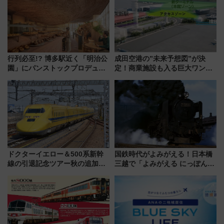
行列必至!? 博多駅近く「明治公
成田空港の”未来予想図”が決
園」にパンストックプロデュー
定！商業施設も入る巨大ワンタ
スの新業態『Land Bageri』8/7
ーミナル、京成の高架新駅整備
オープン 秋からはビストロ営業
で新型特急が品川･羽田とを結
も！
ぶ！ JR空港駅は2面3線化！
ドクターイエロー＆500系新幹
国鉄時代がよみがえる！日本橋
線の引退記念ツアー秋の追加企
三越で「よみがえる にっぽんの
画が決定！乗車体験やグッズ・
鉄道展」7/22-8/3開催、広田尚
ホテル情報まとめ
敬の名作写真も、駅弁フェスも
同時開催！