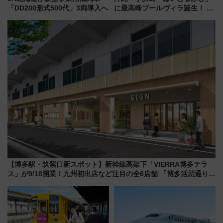
「DD200形式500代」3両導入へ
に最高峰プールヴィラ誕生！ 石
垣島から船で向かう究極のご褒
美旅「何もしない贅沢」を体験
してみない？
【博多駅・筑紫口新スポット】新幹線高架下「VIERRA博多テラ
ス」が9/18開業！九州初出店など注目の全6店舗 「博多活憩通り」
も一新