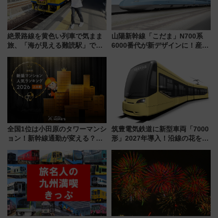
絶景路線を黄色い列車で気まま
山陽新幹線「こだま」N700系
旅、「海が見える難読駅」で幸
6000番代が新デザインに！産学
せの黄色いハンカチに願いを
連携で描く瀬戸内の波模様 運
「新・鉄道ひとり旅」279回目
用は今冬から
の舞台は「島原鉄道」
全国1位は小田原のタワーマンシ
筑豊電気鉄道に新型車両「7000
ョン！新幹線通勤が変える？
形」2027年導入！沿線の花をイ
「住みたい街」の最新トレンド
メージしたイエローを採用 車
【新築マンション人気ランキン
内は落ち着いたゆとりある空間
グ】
に