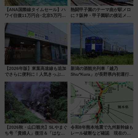
【ANA国際線タイムセール】ハ
熱闘甲子園のテーマ曲が駅メロ
ワイ往復11万円台･北京5万円台
に？阪神・甲子園駅の接近メロ
～、憧れのビジネスクラスも！
ディがVaundy「かげろう」×向
来春のGW旅行まで狙える激ア
谷実アレンジの特別仕様へ、8月
ツ路線まとめ（8/10まで）
5日始発から
【2026年版】東葉高速線も追加
新潟の酒観光列車「越乃
でさらに便利に！人気きっぷ
Shu*Kura」が長野県内初運行！
「サンキューちばフリーパス」
地酒と食を味わう信州プレDC特
今年も発売 秋・早春に千葉県を
別企画
巡るなら使い勝手・コスパ抜群
【2026秋・山口観光】SLやまぐ
令和8年熊本地震で九州新幹線も
ち号「貴婦人」復活＆「はなあ
レール破断など確認 現在の運