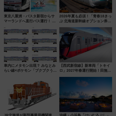
東京八重洲・バスタ新宿からサ
2026年夏も必須！「青春18きっ
マーランドへ直行バス運行！ お
ぷ 北海道新幹線オプション券」
トクな1Dayパスで夏のプールと
自動改札対応ルールと途中下車
推し活を楽しもう！（2026年
の罠
8/1～31）
車内にメタモン出現？ みなとみ
【西武新宿線】新車両「トキイ
らい線×ポケモン「ブクブクうみ
ロ」2027年春運行開始！田無・
ぞこの街」ラッピング電車が運
新所沢にも停車 2028年春には
行開始に！ この夏は直通列車で
「第2弾」も
横浜へ！
JR北海道が新型事業用機関車
沖縄・小浜島「はいむるぶし」