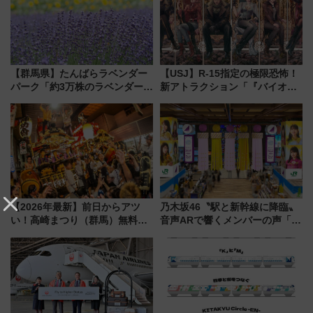
【群馬県】たんばらラベンダー
【USJ】R-15指定の極限恐怖！
パーク「約3万株のラベンダー」
新アトラクション「『バイオハ
が見頃！新幹線＆無料送迎バス
ザード レクイエム』 ザ・ダイ
で都心から約1時間半で夏の絶景
ブ」今秋登場 ―予測不能の恐
を！
怖に泣き叫べ―
【2026年最新】前日からアツ
乃木坂46〝駅と新幹線に降臨〟
い！高崎まつり（群馬）無料観
音声ARで響くメンバーの声「真
覧エリアから初開催100人みこ
夏の全国ツアー2026」
しまで