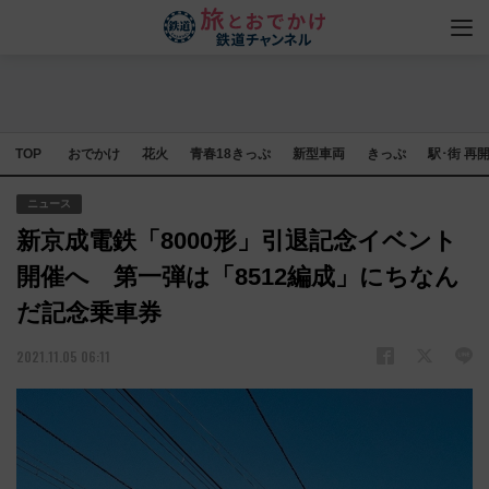
TOP
おでかけ
花火
青春18きっぷ
新型車両
きっぷ
駅･街 再
ニュース
新京成電鉄「8000形」引退記念イベント
開催へ 第一弾は「8512編成」にちなん
だ記念乗車券
2021.11.05 06:11