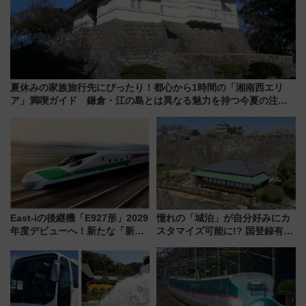
夏休みの家族旅行先にぴったり！都心から1時間の「湘南西エリ
ア」満喫ガイド 鎌倉・江の島とは異なる魅力を持つ今夏の注目
スポット
East-iの後継機「E927形」2029
憧れの「城泊」が自分好みにカ
年度デビューへ！新たな「新幹
スタマイズ可能に!? 国登録有形
線専用検測車」の性能を徹底解
文化財・丸亀城「延寿閣別館」
説【JR東日本】
にオーダーメイド型の宿泊プラ
ンが誕生！