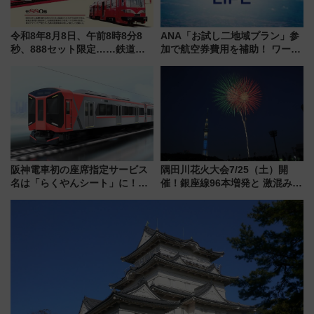
令和8年8月8日、午前8時8分8
ANA「お試し二地域プラン」参
秒、888セット限定……鉄道各
加で航空券費用を補助！ ワーケ
社の「8・8・8」な記念きっぷ
ーションや週末移住に最適な自
たち
治体は？ 2026年は対象のエリア
が拡大！
阪神電車初の座席指定サービス
隅田川花火大会7/25（土）開
名は「らくやんシート」に！新
催！銀座線96本増発と 激混みの
型3000系で大阪梅田～山陽姫路
「浅草駅」を回避する最寄り駅･
を快適移動
アクセス攻略法、2万発の花火が
都心の夜に！