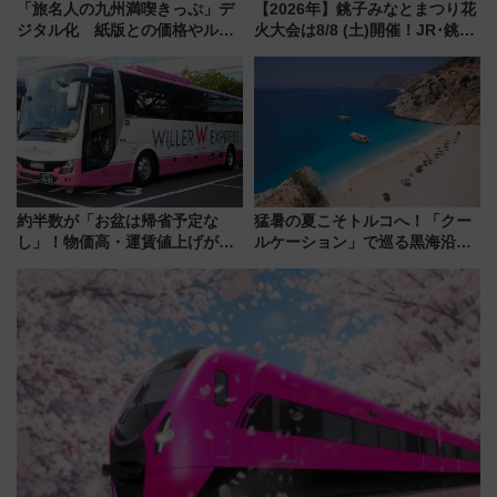
「旅名人の九州満喫きっぷ」デ
【2026年】銚子みなとまつり花
ジタル化 紙版との価格やルー
火大会は8/8 (土)開催！JR･銚子
ルの違いを解説
電鉄の臨時列車やアクセス情
報、利根川に咲く8,000発の大迫
力＆屋台を満喫
約半数が「お盆は帰省予定な
猛暑の夏こそトルコへ！「クー
し」！物価高・運賃値上げが財
ルケーション」で巡る黒海沿岸
布を直撃、往復1万円以内なら帰
やエーゲ海の避暑リゾート 関
りたいけど……【WILLER お盆
連検索数が前年比237％増、ナ
帰省動向調査】
ショジオも認める『2026年に訪
れるべき世界の旅先』