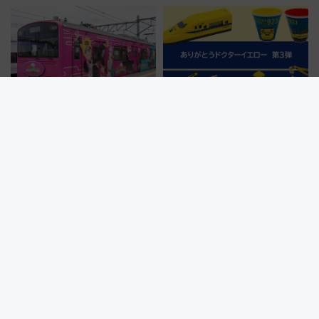
かり」初走行区間も！山口DCの
転見合わせ状況と交通網への影
注目観光列車まとめ きっぷの取
響
り方は？
【2026年夏】富士急行線で巡る
【7/24発売】2027年引退のドク
「うちはサスケ」誕生日スタン
ターイエロー（T5編成）記念グ
プラリー！富士急ハイランド限
ッズ7種が登場！ 新幹線車内放
定グルメ＆グッズ徹底ガイド
送の目覚まし時計など通販・販
売店舗まとめ