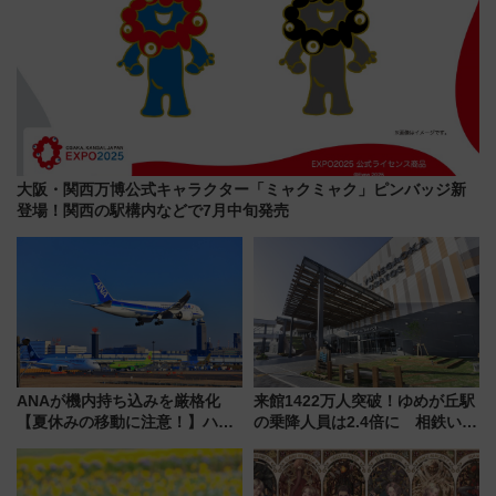
大阪・関西万博公式キャラクター「ミャクミャク」ピンバッジ新
登場！関西の駅構内などで7月中旬発売
ANAが機内持ち込みを厳格化
来館1422万人突破！ゆめが丘駅
【夏休みの移動に注意！】ハン
の乗降人員は2.4倍に 相鉄いず
ドバッグやPCケースも対象の
み野線「ゆめが丘ソラトス」2周
「身の回り品」新サイズ制限
年祭にそうにゃん＆DB.スター
(40×30×20cm)おさらい
マンが登場