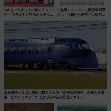
JALとマリオットの強力タッ
北九州モノレール、新型車両導
グ！ フライトと宿泊のステイタ
入へ 今日からデザイン総選挙
スマッチでFLY ON ポイントや
始まる
上級会員資格を効率よく獲得す
る方法を解説
南海電鉄がなにわ筋線に乗り入れる「次期空港特急」の導入を決
定！ピニンファリーナによる日本初の鉄道デザイン