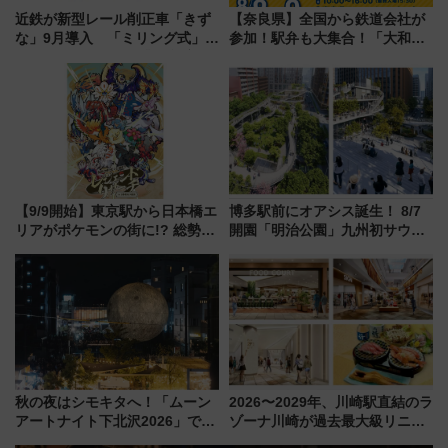
近鉄が新型レール削正車「きず
【奈良県】全国から鉄道会社が
な」9月導入 「ミリング式」採
参加！駅弁も大集合！「大和鉄
用でメンテナンス作業を効率
道まつり2026」が8月8日・9日
化！安全性や乗り心地の向上に
に開催決定
貢献するだけでなく、全線区で
活躍するための仕組みも
【9/9開始】東京駅から日本橋エ
博多駅前にオアシス誕生！ 8/7
リアがポケモンの街に!? 総勢
開園「明治公園」九州初サウナ
100匹以上が出現「レジェンド
TOTOPAや日本一のピザなど絶
リサーチ」本格謎解き・グッズ
品グルメ登場で駅前の過ごし方
情報まとめ
はどう変わる？
秋の夜はシモキタへ！「ムーン
2026〜2029年、川崎駅直結のラ
アートナイト下北沢2026」でイ
ゾーナ川崎が過去最大級リニュ
マーシブシアターやアート巡り
ーアル！ フードコート拡大など