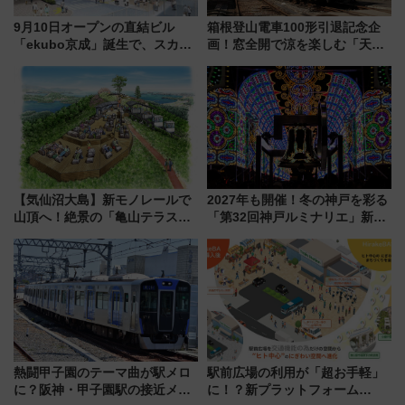
9月10日オープンの直結ビル
箱根登山電車100形引退記念企
「ekubo京成」誕生で、スカイ
画！窓全開で涼を楽しむ「天然
ライナーも停まる巨大ハブ駅・
クーラー体験号」と限定鉄コレ
新鎌ヶ谷はどう変わる？ 全テナ
発売
ント情報も公開！
【気仙沼大島】新モノレールで
2027年も開催！冬の神戸を彩る
山頂へ！絶景の「亀山テラス
「第32回神戸ルミナリエ」新た
360°」が7月19日オープン、休
な「希望の鐘」とともに震災の
暇村のお得な日帰りプランも登
記憶を次世代へ
場
熱闘甲子園のテーマ曲が駅メロ
駅前広場の利用が「超お手軽」
に？阪神・甲子園駅の接近メロ
に！？新プラットフォーム