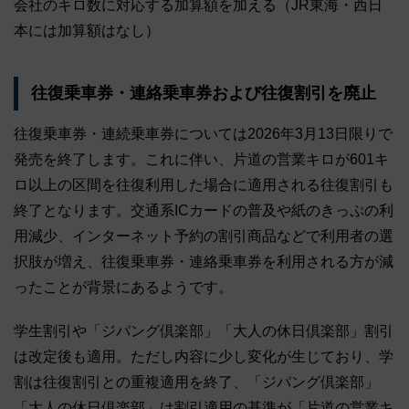
会社のキロ数に対応する加算額を加える（JR東海・西日
本には加算額はなし）
往復乗車券・連絡乗車券および往復割引を廃止
往復乗車券・連続乗車券については2026年3月13日限りで
発売を終了します。これに伴い、片道の営業キロが601キ
ロ以上の区間を往復利用した場合に適用される往復割引も
終了となります。交通系ICカードの普及や紙のきっぷの利
用減少、インターネット予約の割引商品などで利用者の選
択肢が増え、往復乗車券・連絡乗車券を利用される方が減
ったことが背景にあるようです。
学生割引や「ジパング倶楽部」「大人の休日倶楽部」割引
は改定後も適用。ただし内容に少し変化が生じており、学
割は往復割引との重複適用を終了、「ジパング倶楽部」
「大人の休日倶楽部」は割引適用の基準が「片道の営業キ