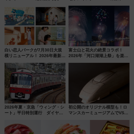
アーを開催！ ラストランイベン
ムや大阪城ホールが選ばれる理
トの一環で激レア体験できちゃ
由と交通アクセス術、ライブ会
うかも 参加方法やスケジュール
場に何を求める？
をご紹介
白い恋人パークが7月30日大規
富士山と花火の絶景コラボ！
模リニューアル！ 2026年最新の
2026年「河口湖湖上祭」を楽し
新エリア・工場見学の見どころ
む完全ガイド＆鉄道アクセスの
と料金・アクセスを徹底解説
ススメ
（札幌市）
2026年夏・京急「ウィング・シ
初公開のオリジナル模型も！ロ
ート」平日特別運行 ダイヤ・
マンスカーミュージアムでVSE
乗車方法を解説！2階建てバスや
の設計秘話に迫る企画展が7月
三浦海岸を堪能できるお出かけ
15日スタート
プランもご紹介