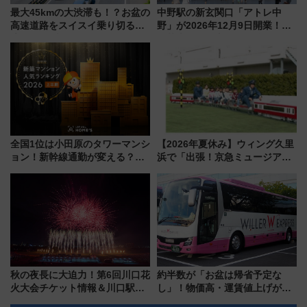
最大45kmの大渋滞も！？お盆の
中野駅の新玄関口「アトレ中
高速道路をスイスイ乗り切る快
野」が2026年12月9日開業！新
適ドライブ術
改札直結で屋上BBQも楽しめる
注目スポット
全国1位は小田原のタワーマンシ
【2026年夏休み】ウィング久里
ョン！新幹線通勤が変える？
浜で「出張！京急ミュージア
「住みたい街」の最新トレンド
ム」開催！入場無料でスタンプ
【新築マンション人気ランキン
ラリーや子ども制服撮影も
グ】
秋の夜長に大迫力！第6回川口花
約半数が「お盆は帰省予定な
火大会チケット情報＆川口駅か
し」！物価高・運賃値上げが財
らのアクセスガイド
布を直撃、往復1万円以内なら帰