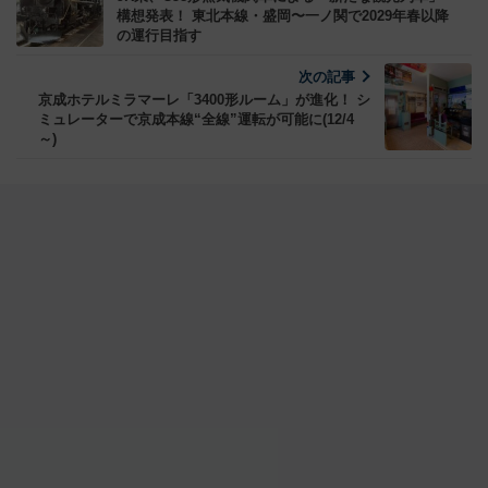
構想発表！ 東北本線・盛岡〜一ノ関で2029年春以降
の運行目指す
次の記事
京成ホテルミラマーレ「3400形ルーム」が進化！ シ
ミュレーターで京成本線“全線”運転が可能に(12/4
～)