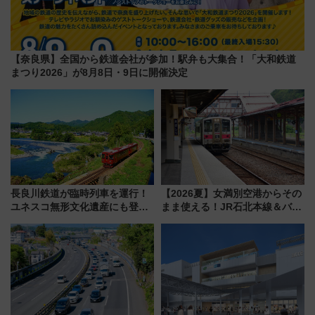
【奈良県】全国から鉄道会社が参加！駅弁も大集合！「大和鉄道
まつり2026」が8月8日・9日に開催決定
長良川鉄道が臨時列車を運行！
【2026夏】女満別空港からその
ユネスコ無形文化遺産にも登録
まま使える！JR石北本線＆バス
された「郡上おどり」楽しむ人
乗り放題「北見・網走周遊フリ
に 乗車には予約が必要
ーパス」でおトクに道東観光
（8/3発売）