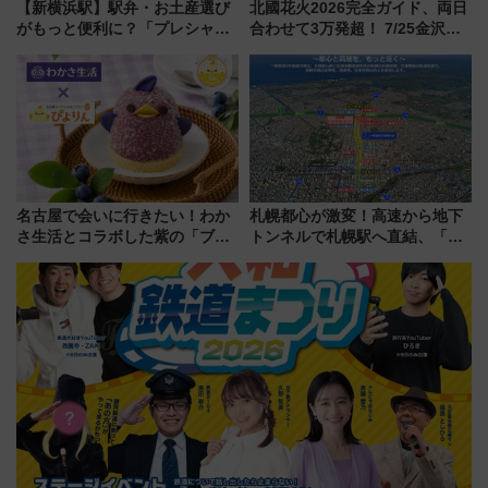
【新横浜駅】駅弁・お土産選び
北國花火2026完全ガイド、両日
がもっと便利に？「プレシャス
合わせて3万発超！ 7/25金沢大
デリ＆ギフト新横浜」がオープ
会・8/1川北大会の2つの花火大
ン 場所や営業時間・限定弁当
会の日程・アクセス・観覧席ま
を紹介
とめ（石川県）
名古屋で会いに行きたい！わか
札幌都心が激変！高速から地下
さ生活とコラボした紫の「ブル
トンネルで札幌駅へ直結、「創
ーベリーぴよりん」期間限定販
成川通都心アクセス道路」が7月
売
から本格着工、延長4.8km整備
事業の全貌