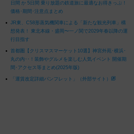
日間 か 5日間 乗り放題の鉄道旅に最適なお得きっぷ！
価格･期間･注意点まとめ
JR東、C58形蒸気機関車による「新たな観光列車」構
想発表！ 東北本線・盛岡〜一ノ関で2029年春以降の運
行目指す
首都圏【クリスマスマーケット10選】神宮外苑･横浜･
丸の内･･！装飾やグルメを楽しむ人気イベント 開催期
間･アクセス等まとめ(2025年版)
「運賃改定詳細パンフレット」（外部サイト）