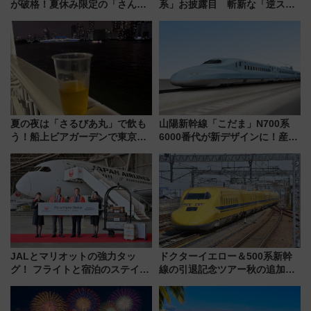
が破格！夏休み限定の「さんふ
系」お披露目 斬新な「逆スラ
らわあスペシャルセール」スタ
ント式」の先頭形状と明るく開
ート 夕朝食ビュッフェ付きで
放的な車内空間に注目、デビュ
快適な船旅はいかが？
ーは9月
夏の夜は「さるびあ丸」で飲も
山陽新幹線「こだま」N700系
う！船上ビアガーデンで東京湾
6000番代が新デザインに！産学
の夜景を眺めながら軽く一
連携で描く瀬戸内の波模様 運
杯……工場直送生ビールや島グ
用は今冬から
ルメが美味い
JALとマリオットの強力タッ
ドクターイエロー＆500系新幹
グ！ フライトと宿泊のステイタ
線の引退記念ツアー秋の追加企
スマッチでFLY ON ポイントや
画が決定！乗車体験やグッズ・
上級会員資格を効率よく獲得す
ホテル情報まとめ
る方法を解説