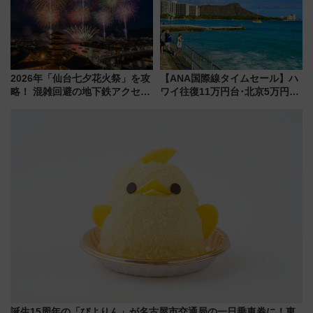
2026年「仙台七夕花火祭」を攻
【ANA国際線タイムセール】ハ
略！ 混雑回避の地下鉄アクセス
ワイ往復11万円台･北京5万円台
からまだ買える有料席情報、花
～、憧れのビジネスクラスも！
火前に楽しむ仙台観光ルートま
来春のGW旅行まで狙える激ア
で解説！
ツ路線まとめ（8/10まで）
誕生15周年の「ぴよりん」が名古屋市交通局の一日乗車券に！東