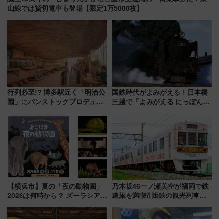
山線では貸切電車も登場【限定1万5000枚】
行列必至!? 博多駅近く「明治公
国鉄時代がよみがえる！日本橋
園」にパンストックプロデュー
三越で「よみがえる にっぽんの
スの新業態『Land Bageri』8/7
鉄道展」7/22-8/3開催、広田尚
オープン 秋からはビストロ営業
敬の名作写真も、駅弁フェスも
も！
同時開催！
【横浜市】夏の「夜の動物園」
乃木坂46一ノ瀬美空が福岡で鉄
2026は何時から？ ズーラシア・
道旅を満喫⁈ 西鉄の観光列車
野毛山・金沢の電車アクセスや
「THE RAIL KITCHEN
見どころ、限定イベントを徹底
CHIKUGO」で巡る福岡･太宰