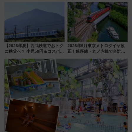
ディがVaundy「かげろう」×向
「HirakeBA」8月3日始動、ス
谷実アレンジの特別仕様へ、8月
マホで簡単申請 物販や演奏会な
5日始発から
どに【JR東日本】
【2026年夏】西武鉄道でおトク
2026年9月東京メトロダイヤ改
に秩父へ？ 小児50円＆コスパ最
正！銀座線・丸ノ内線で合計
強きっぷで「安・近・短」な家
212本の大増発、混雑緩和に期
族旅行！ 深夜の正丸トンネル探
待
検や特急ラビューも