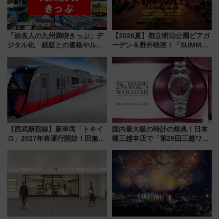
「旅名人の九州満喫きっぷ」デ
【2026夏】都立明治公園ビアガ
ジタル化 紙版との価格やルー
ーデン＆野外映画！「SUMMER
ルの違いを解説
LOUNGE」のアクセスと上映ス
ケジュール 夜風とビール、映画
を満喫！
【西武新宿線】新車両「トキイ
国内最大級の時計の祭典！日本
ロ」2027年春運行開始！田無・
橋三越本店で「第29回三越ワー
新所沢にも停車 2028年春には
ルドウォッチフェア」開幕
「第2弾」も
【2026年8月5日～25日】