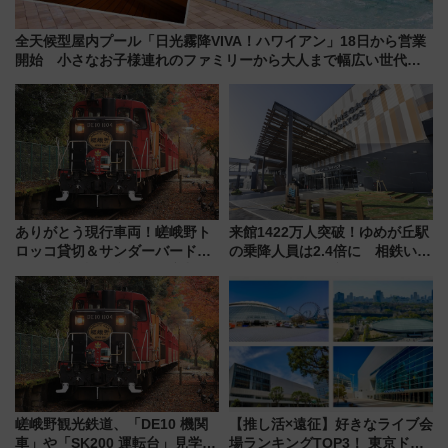
全天候型屋内プール「日光霧降VIVA！ハワイアン」18日から営業
開始 小さなお子様連れのファミリーから大人まで幅広い世代が
一日中楽しる夏のリゾートを楽しんで
ありがとう現行車両！嵯峨野ト
来館1422万人突破！ゆめが丘駅
ロッコ貸切＆サンダーバードレ
の乗降人員は2.4倍に 相鉄いず
ストランで語り合う秋の京都
み野線「ゆめが丘ソラトス」2周
斉藤雪乃＆福原トシヒロと行
年祭にそうにゃん＆DB.スター
く！9月13日「京都の鉄道満喫
マンが登場
ツアー」開催
嵯峨野観光鉄道、「DE10 機関
【推し活×遠征】好きなライブ会
車」や「SK200 運転台」見学ツ
場ランキングTOP3！ 東京ドー