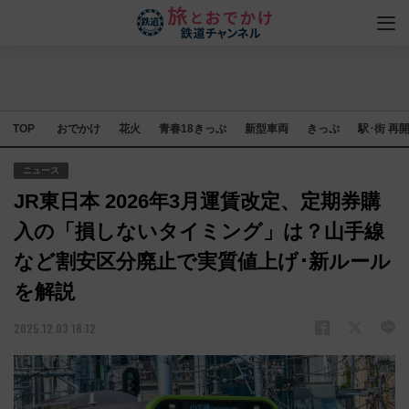
TOP
おでかけ
花火
青春18きっぷ
新型車両
きっぷ
駅･街 再
ニュース
JR東日本 2026年3月運賃改定、定期券購
入の「損しないタイミング」は？山手線
など割安区分廃止で実質値上げ･新ルール
を解説
2025.12.03 18:12