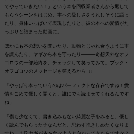
てやっていきたい！」という本を回収業者さんから返して
もらうシーンをはじめ、本への愛しさをうれしそうに語っ
たり、身体いっぱいで表現したりと、彼の本への愛情がた
っぷりと詰まった動画に。
ほかにも本の想いを聞いたり、動物とじゃれ合うように本
を読んだり、ヤギから本を守ったり―――奇想天外なオフ
ゴロウの一部始終を、チェックして笑ってみて。ブック・
オフゴロウのメッセージも笑えるから↓↓↓
「やっぱり本っていうのはパーフェクトな存在ですね！愛
情をこめて優しく開くと、誰にでも読ませてくれるんです
ね」
「傷も少なくて、書き込みもない綺麗な子をみると、優し
く読んでもらった子なんだと、思わず抱きしめたくなりま
すね。え!? ヤギが本を食べようと向かってきたらですか？