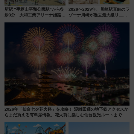
新駅 “手柄山平和公園駅”から徒
2026〜2029年、川崎駅直結のラ
歩3分「大和工業アリーナ姫路」
ゾーナ川崎が過去最大級リニュ
10月開業！Novelbright公演 や
ーアル！ フードコート拡大など
大相撲巡業など 豪華イベントと
「いつから何が変わるか」徹底
アクセス
解説！
2026年「仙台七夕花火祭」を攻略！ 混雑回避の地下鉄アクセスか
らまだ買える有料席情報、花火前に楽しむ仙台観光ルートまで解
説！