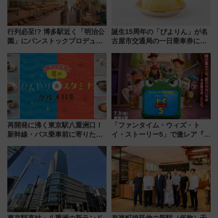
行列必至!? 博多駅近く「明治公
誕生15周年の「ぴよりん」が名
園」にパンストックプロデュー
古屋市交通局の一日乗車券に！
スの新業態『Land Bageri』8/7
東山線では貸切電車も登場【限
オープン 秋からはビストロ営業
定1万5000枚】
も！
再開発に沸く東京駅八重洲口！
「ファンタイム・ウィズ・ト
新幹線・バス乗車前に寄りたい
イ・ストーリー5」で激レア『ロ
「ヤエチカ」2026年夏の「ひん
ルカナ』カードをゲット！最新
やり＆スタミナグルメ」6選【新
デコレーションも徹底解説
店舗も！】
東京駅直結・八重洲の新ランド
有楽町線延伸の新駅（仮称）千