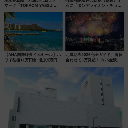
マーク「TOFROM YAESU
石に「ダンデライオン・チョコ
TOWER」9/10開業！ 雨に濡れ
レート」が出店！ 東京メトロが
ないバスターミナル直結でスキ
1億円出資で挑む新時代のまちづ
マ時間が充実
くりとは？
【ANA国際線タイムセール】ハ
北國花火2026完全ガイド、両日
ワイ往復11万円台･北京5万円台
合わせて3万発超！ 7/25金沢大
～、憧れのビジネスクラスも！
会・8/1川北大会の2つの花火大
来春のGW旅行まで狙える激ア
会の日程・アクセス・観覧席ま
ツ路線まとめ（8/10まで）
とめ（石川県）