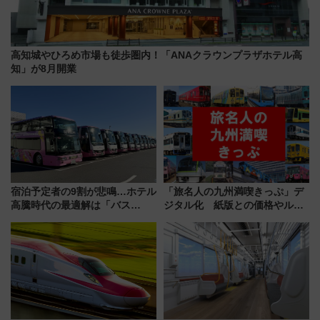
高知城やひろめ市場も徒歩圏内！「ANAクラウンプラザホテル高
知」が8月開業
宿泊予定者の9割が悲鳴…ホテル
「旅名人の九州満喫きっぷ」デ
高騰時代の最適解は「バス
ジタル化 紙版との価格やルー
泊」!? WILLER最新調査で判明
ルの違いを解説
した、推し活遠征や観光時のリ
アルな懐事情