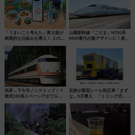
「うまいこと考えた」富士急が
山陽新幹線「こだま」N700系
画期的な仕組みを導入！ 人のか
6000番代が新デザインに！産学
わりにスマホが並ぶ「分身く
連携で描く瀬戸内の波模様 運
ん」始動
用は今冬から
浅草→下今市ノンストップ！？
近鉄が新型レール削正車「きず
東武100系スペーシアがブルー
な」9月導入 「ミリング式」採
リボン賞35周年記念で「デビュ
用でメンテナンス作業を効率
ー当時の停車駅」を再現 運転
化！安全性や乗り心地の向上に
時刻や特急券の買い方を紹介
貢献するだけでなく、全線区で
活躍するための仕組みも