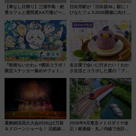
【車なし日帰り】三浦半島・絶
日向市駅が「日向坂46」駅に！
景カフェと透明度AA穴場ビーチ
ひなたフェス2026開催に向けJR
を巡る！ おトクな電車きっぷ活
九州が記念きっぷや臨時列車で
用してストレスフリー旅へ行こ
全力応援 夜行列車「ドリーム
う！
おひさま号」も走る
『映画ちいかわ』×横浜コラボ！
名古屋で会いに行きたい！わか
限定ステッカー集めやフォトス
さ生活とコラボした紫の「ブル
ポット、特別花火でみなとみら
ーベリーぴよりん」期間限定販
いを満喫しよう（花火鑑賞会応
売
募は7/12まで！）
葛飾納涼花火大会2026は2万発
2026年9月東京メトロダイヤ改
＆ドローンショーも！ 北総線を
正！銀座線・丸ノ内線で合計
使った穴場アクセスや臨時列
212本の大増発、混雑緩和に期