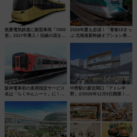
筑豊電気鉄道に新型車両「7000
2026年夏も必須！「青春18きっ
形」2027年導入！沿線の花をイ
ぷ 北海道新幹線オプション券」
メージしたイエローを採用 車
自動改札対応ルールと途中下車
内は落ち着いたゆとりある空間
の罠
に
阪神電車初の座席指定サービス
中野駅の新玄関口「アトレ中
名は「らくやんシート」に！新
野」が2026年12月9日開業！新
型3000系で大阪梅田～山陽姫路
改札直結で屋上BBQも楽しめる
を快適移動
注目スポット