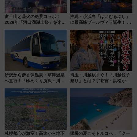
富士山と花火の絶景コラボ！
沖縄・小浜島「はいむるぶし」
2026年「河口湖湖上祭」を楽し
に最高峰プールヴィラ誕生！ 石
む完全ガイド＆鉄道アクセスの
垣島から船で向かう究極のご褒
ススメ
美旅「何もしない贅沢」を体験
してみない？
所沢から伊香保温泉・草津温泉
埼玉・川越駅すぐ！「川越餃子
へ直行！「ゆめぐり所沢・川越
祭り」とは？宇都宮・浜松から
号」で群馬の温泉旅をもっと気
ご当地和牛まで全国の人気餃子
軽に 運行ダイヤ・運賃を解説
を食べ比べ【7月25日・26日開
催】
札幌都心が激変！高速から地下
猛暑の夏こそトルコへ！「クー