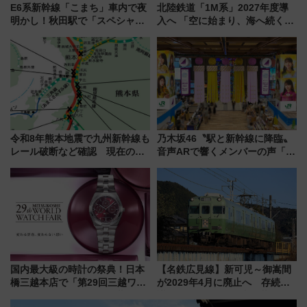
E6系新幹線「こまち」車内で夜
北陸鉄道「1M系」2027年度導
明かし！秋田駅で「スペシャル
入へ 「空に始まり、海へ続く」
ナイト」8月開催、料金や予約方
白山比咩神社をモチーフにした
法は？
神秘的なデザイン
令和8年熊本地震で九州新幹線も
乃木坂46〝駅と新幹線に降臨〟
レール破断など確認 現在の運
音声ARで響くメンバーの声「真
転見合わせ状況と交通網への影
夏の全国ツアー2026」
響
国内最大級の時計の祭典！日本
【名鉄広見線】新可児～御嵩間
橋三越本店で「第29回三越ワー
が2029年4月に廃止へ 存続協
ルドウォッチフェア」開幕
議終了で100年の歴史に幕