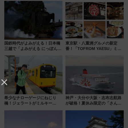
国鉄時代がよみがえる！日本橋
東京駅・八重洲グルメの新定
三越で「よみがえる にっぽんの
番！「TOFROM YAESU」ミシ
鉄道展」7/22-8/3開催、広田尚
ュラン店から大衆酒場まで68店
敬の名作写真も、駅弁フェスも
舗が集結した食の空間を徹底解
同時開催！
剖！（9/10開業）
希少なナローゲージにねじり
神戸・大分や大阪・志布志航路
橋！ジェラートがミルキー
が破格！夏休み限定の「さんふ
米！？「新・鉄道ひとり旅」
らわあスペシャルセール」スタ
278回目の舞台は「三岐鉄道北
ート 夕朝食ビュッフェ付きで
勢線」
快適な船旅はいかが？