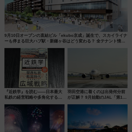
9月10日オープンの直結ビル「ekubo京成」誕生で、スカイライナ
ーも停まる巨大ハブ駅・新鎌ヶ谷はどう変わる？ 全テナント情報
も公開！
『近鉄学』を読む――日本最大
羽田空港に着くのは出発何分前
私鉄の経営戦略や多角化する事
が正解？ 9月始動のJAL「第1タ
業の根底にある考えを浮き彫り
ーミナル北側サテライト」は徒
にする一冊
歩1キロ超え！ 知っておきたい
変更点まとめ