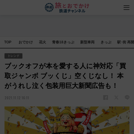
TOP
おでかけ
花火
青春18きっぷ
新型車両
きっぷ
駅･街 再
トレンド
ブックオフが本を愛する人に神対応「買
取ジャンボ ブッくじ」空くじなし！ 本
がうれし泣く包装用巨大新聞広告も！
2021.11.12 16:11