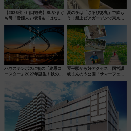
【2026秋・山口観光】SLやまぐ
夏の夜は「さるびあ丸」で飲も
ち号「貴婦人」復活＆「はなあ
う！船上ビアガーデンで東京湾
かり」初走行区間も！山口DCの
の夜景を眺めながら軽く一
注目観光列車まとめ きっぷの取
杯……工場直送生ビールや島グ
り方は？
ルメが美味い
ハウステンボスに初の「絶景コ
琴平駅から好アクセス！国営讃
ースター」2027年誕生！秋の
岐まんのう公園「サマーフェス
「すんごいハロウィン」見どこ
タ」コキアに、ひまわりに、カ
ろも一挙紹介
ブトムシに楽しいがいっぱい