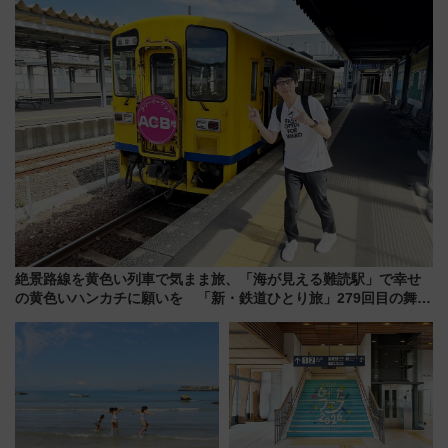
【2026年8月5日～25日】
絶景路線を黄色い列車で気まま旅、「海が見える難読駅」で幸せ
の黄色いハンカチに願いを 「新・鉄道ひとり旅」279回目の舞台
は「島原鉄道」