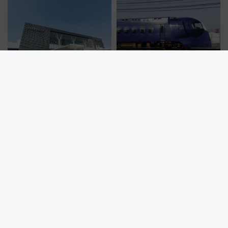
車、観覧スポット情報と周辺観
待
光まとめ（7/28開催）
新函館北斗駅の裏側に潜入！北
南海電鉄がなにわ筋線に乗り入
海道新幹線開業10周年で駅長
れる「次期空港特急」の導入を
室・地下通路など公開イベン
決定！ピニンファリーナによる
ト 参加方法や体験内容を紹介
日本初の鉄道デザイン