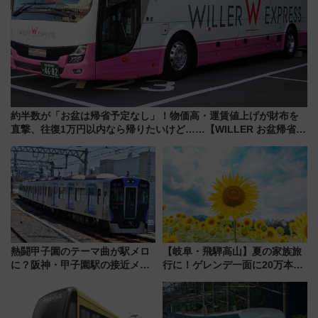
約半数が「お盆は帰省予定なし」！物価高・運賃値上げが財布を
直撃、往復1万円以内なら帰りたいけど……【WILLER お盆帰省動
向調査】
熱闘甲子園のテーマ曲が駅メロ
【岐阜・飛騨高山】夏の家族旅
に？阪神・甲子園駅の接近メロ
行に！ゲレンデ一面に20万本の
ディがVaundy「かげろう」×向
ひまわりが咲き誇る「アルコピ
谷実アレンジの特別仕様へ、8月
アひまわり園」開園
5日始発から