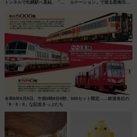
トンネルで札幌駅へ直結、「創
ルケーション」で巡る黒海沿岸
成川通都心アクセス道路」が7月
やエーゲ海の避暑リゾート 関
から本格着工、延長4.8km整備
連検索数が前年比237％増、ナ
事業の全貌
ショジオも認める『2026年に訪
れるべき世界の旅先』
令和8年8月8日、午前8時8分8秒、888セット限定……鉄道各社の
「8・8・8」な記念きっぷたち