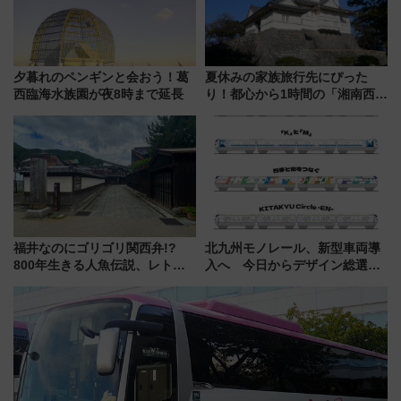
夕暮れのペンギンと会おう！葛
夏休みの家族旅行先にぴった
西臨海水族園が夜8時まで延長
り！都心から1時間の「湘南西エ
リア」満喫ガイド 鎌倉・江の
島とは異なる魅力を持つ今夏の
注目スポット
福井なのにゴリゴリ関西弁!?
北九州モノレール、新型車両導
800年生きる人魚伝説、レトロ
入へ 今日からデザイン総選挙
建築の町並み「小浜西組」、町
始まる
屋カフェで非日常を！週末観光
に最適な小浜の歩き方