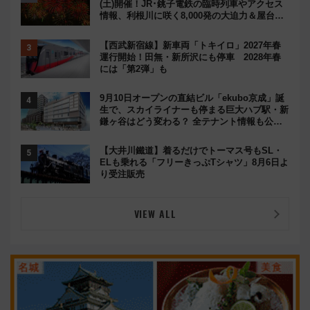
(土)開催！JR･銚子電鉄の臨時列車やアクセス
情報、利根川に咲く8,000発の大迫力＆屋台を
満喫
【西武新宿線】新車両「トキイロ」2027年春
運行開始！田無・新所沢にも停車 2028年春
には「第2弾」も
9月10日オープンの直結ビル「ekubo京成」誕
生で、スカイライナーも停まる巨大ハブ駅・新
鎌ヶ谷はどう変わる？ 全テナント情報も公
開！
【大井川鐵道】着るだけでトーマス号もSL・
ELも乗れる「フリーきっぷTシャツ」8月6日よ
り受注販売
VIEW ALL