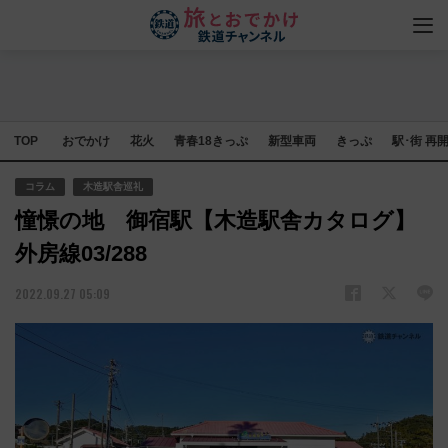
TOP
おでかけ
花火
青春18きっぷ
新型車両
きっぷ
駅･街 再
コラム
木造駅舎巡礼
憧憬の地 御宿駅【木造駅舎カタログ】
外房線03/288
2022.09.27 05:09