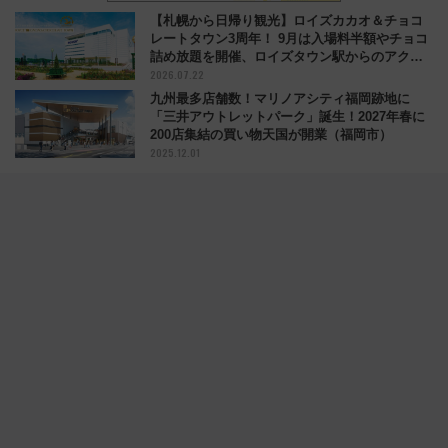
【札幌から日帰り観光】ロイズカカオ＆チョコ
レートタウン3周年！ 9月は入場料半額やチョコ
詰め放題を開催、ロイズタウン駅からのアクセ
2026.07.22
スも
九州最多店舗数！マリノアシティ福岡跡地に
「三井アウトレットパーク」誕生！2027年春に
200店集結の買い物天国が開業（福岡市）
2025.12.01