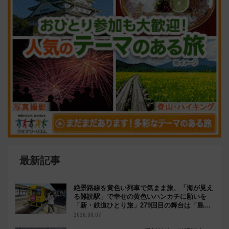
最新記事
絶景路線を黄色い列車で気まま旅、「海が見え
る難読駅」で幸せの黄色いハンカチに願いを
「新・鉄道ひとり旅」279回目の舞台は「島原
鉄道」
2026.08.07