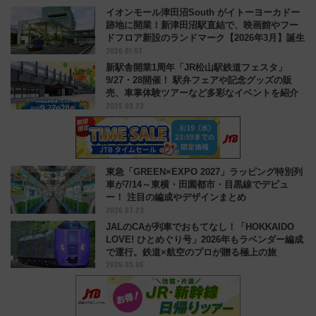
イオンモール津田沼South がイトーヨーカドー
跡地に開業！新津田沼駅直結で、映画館やフー
ドフロア新設のランドマーク【2026年3月】誕生
2026.01.07
新駅舎開業1周年「JR松山駅鉄道フェスタ」
9/27・28開催！ 駅弁フェアや記念グッズの販
売、車掌体験ツアーなど多彩なイベントを紹介
2025.09.23
東急「GREEN×EXPO 2027」ラッピング特別列
車が7/14～東横・田園都市・目黒線でデビュ
ー！ 注目の編成やデザインまとめ
2026.07.23
JALのCAが列車でおもてなし！「HOKKAIDO
LOVE! ひとめぐり号」2026年もラベンダー編成
で運行。鉄道×航空のプロが贈る極上の旅
2026.05.06