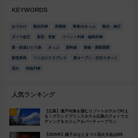
KEYWORDS
おでかけ
観光列車
再開発
青春18きっぷ
観光・旅行
ダイヤ改正
新型・更新
イベント列車・臨時列車
新・鉄道ひとり旅
きっぷ
新幹線
新線・新駅開業
新型車両
つくばエクスプレス
新オープン・注目スポット
花火
特急列車
人気ランキング
【広島】瀬戸内海を望むリゾートホテルで叶え
る！グランドプリンスホテル広島のフォトウエ
ディング＆カジュアルパーティープラン
【2026年】銚子みなとまつり花火大会は8/8