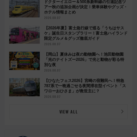
ドクターイエロー＆500系新幹線の引退記念ツ
アー秋の追加企画が決定！乗車体験やグッズ・
ホテル情報まとめ
2026.08.07
【2026年夏】富士急行線で巡る「うちはサス
ケ」誕生日スタンプラリー！富士急ハイランド
限定グルメ＆グッズ徹底ガイド
2026.08.07
【岡山】夏休みは夜の動物園へ！池田動物園
「光のナイトズー2026」で光と動物が彩る特
別な夜
2026.08.07
【ひなたフェス2026】宮崎の宿難民へ！特急
787系で一晩過ごせる夜間滞在型イベント「ス
ワローおひさま」が救世主に？
2026.08.07
VIEW ALL