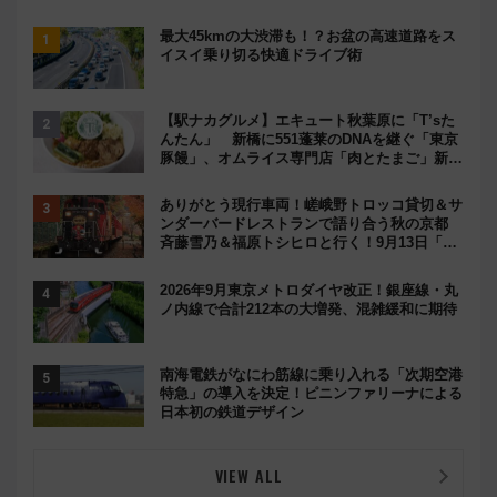
最大45kmの大渋滞も！？お盆の高速道路をス
イスイ乗り切る快適ドライブ術
【駅ナカグルメ】エキュート秋葉原に「T’sた
んたん」 新橋に551蓬莱のDNAを継ぐ「東京
豚饅」、オムライス専門店「肉とたまご」新グ
ルメ続々登場！【2026年8月】
ありがとう現行車両！嵯峨野トロッコ貸切＆サ
ンダーバードレストランで語り合う秋の京都
斉藤雪乃＆福原トシヒロと行く！9月13日「京
都の鉄道満喫ツアー」開催
2026年9月東京メトロダイヤ改正！銀座線・丸
ノ内線で合計212本の大増発、混雑緩和に期待
南海電鉄がなにわ筋線に乗り入れる「次期空港
特急」の導入を決定！ピニンファリーナによる
日本初の鉄道デザイン
VIEW ALL