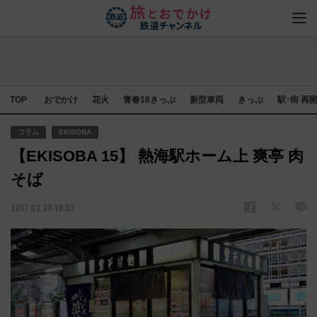
TOP
おでかけ
花火
青春18きっぷ
新型車両
きっぷ
駅･街 再
コラム
EKISOBA
【EKISOBA 15】 熱海駅ホーム上 爽亭 肉
そば
2017.03.30 18:03