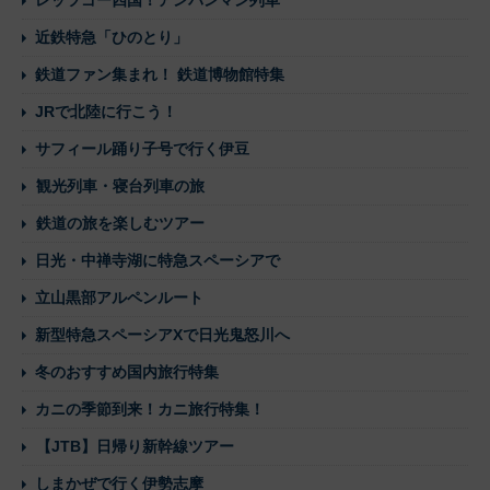
レッツゴー四国！アンパンマン列車
近鉄特急「ひのとり」
鉄道ファン集まれ！ 鉄道博物館特集
JRで北陸に行こう！
サフィール踊り子号で行く伊豆
観光列車・寝台列車の旅
鉄道の旅を楽しむツアー
日光・中禅寺湖に特急スペーシアで
立山黒部アルペンルート
新型特急スペーシアXで日光鬼怒川へ
冬のおすすめ国内旅行特集
カニの季節到来！カニ旅行特集！
【JTB】日帰り新幹線ツアー
しまかぜで行く伊勢志摩