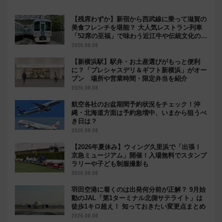
【残席わずか】新宿から西武線に乗って滋賀の
美食フレンチを堪能？ 大人気レストラン列車
「52席の至福」で味わう近江牛や伝統文化の特
別コラボ
2026.08.08
【新横浜駅】駅弁・お土産選びがもっと便利
に？「プレシャスデリ＆ギフト新横浜」がオー
プン 場所や営業時間・限定弁当を紹介
2026.08.08
航空各社のお盆期間予約状況をチェック！沖
縄・北海道方面は予約急増中、いまから狙うべ
き日は？
2026.08.08
【2026年夏休み】ウィング久里浜で「出張！
京急ミュージアム」開催！入場無料でスタンプ
ラリーや子ども制服撮影も
2026.08.08
羽田空港に着くのは出発何分前が正解？ 9月始
動のJAL「第1ターミナル北側サテライト」は
徒歩1キロ超え！ 知っておきたい変更点まとめ
2026.08.08