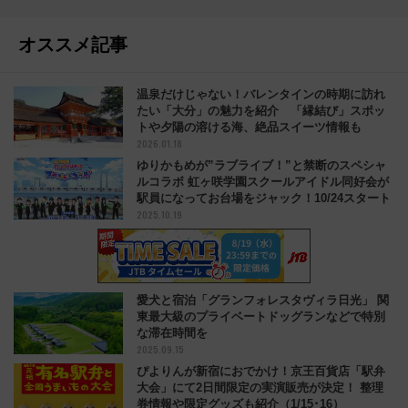
オススメ記事
温泉だけじゃない！バレンタインの時期に訪れ
たい「大分」の魅力を紹介 「縁結び」スポッ
トや夕陽の溶ける海、絶品スイーツ情報も
2026.01.18
ゆりかもめが”ラブライブ！”と禁断のスペシャ
ルコラボ 虹ヶ咲学園スクールアイドル同好会が
駅員になってお台場をジャック！10/24スタート
2025.10.19
愛犬と宿泊「グランフォレスタヴィラ日光」 関
東最大級のプライベートドッグランなどで特別
な滞在時間を
2025.09.15
ぴよりんが新宿におでかけ！京王百貨店「駅弁
大会」にて2日間限定の実演販売が決定！ 整理
券情報や限定グッズも紹介（1/15･16）