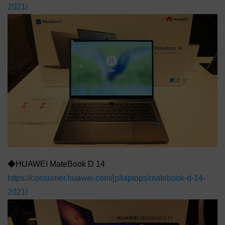
2021/
◆HUAWEI MateBook D 14
https://consumer.huawei.com/jp/laptops/matebook-d-14-
2021/