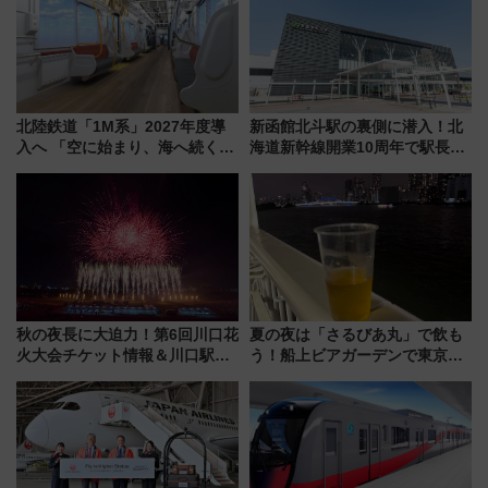
を満喫！
北陸鉄道「1M系」2027年度導
新函館北斗駅の裏側に潜入！北
入へ 「空に始まり、海へ続く」
海道新幹線開業10周年で駅長
白山比咩神社をモチーフにした
室・地下通路など公開イベン
神秘的なデザイン
ト 参加方法や体験内容を紹介
秋の夜長に大迫力！第6回川口花
夏の夜は「さるびあ丸」で飲も
火大会チケット情報＆川口駅か
う！船上ビアガーデンで東京湾
らのアクセスガイド
の夜景を眺めながら軽く一
杯……工場直送生ビールや島グ
ルメが美味い