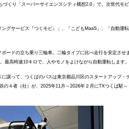
ちづくり「スーパーサイエンスシティ構想2.0」で、次世代モビ
ングサービス『つくモビ』」、「こどもMaaS」、「自動運転
クボードの立ち乗り三輪車。二輪タイプに比べ走行を安定させ
用。最高時速10キロで、人やモノをよけながら自動運転します
スに譲って、つくばのバスは東京都品川区のスタートアップ・
の４者（社）が、2025年11月～2026年２月にTXつくば駅～