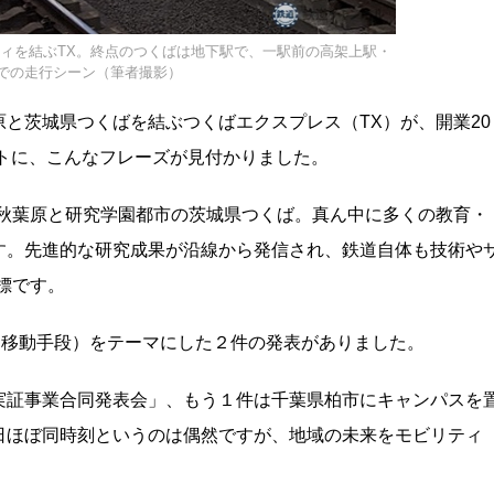
ィを結ぶTX。終点のつくばは地下駅で、一駅前の高架上駅・
での走行シーン（筆者撮影）
と茨城県つくばを結ぶつくばエクスプレス（TX）が、開業20
ットに、こんなフレーズが見付かりました。
・秋葉原と研究学園都市の茨城県つくば。真ん中に多くの教育・
す。先進的な研究成果が沿線から発信され、鉄道自体も技術や
標です。
ィ（移動手段）をテーマにした２件の発表がありました。
実証事業合同発表会」、もう１件は千葉県柏市にキャンパスを
日ほぼ同時刻というのは偶然ですが、地域の未来をモビリティ