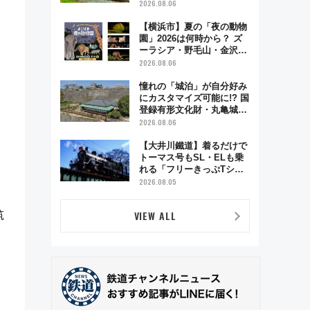
KITCHEN CHIKUGO」で巡
2026.08.06
る福岡･太宰府･柳川の旅！
YouTubeが公開に
【横浜市】夏の「夜の動物
園」2026は何時から？ ズ
ーラシア・野毛山・金沢の
電車アクセスや見どころ、
2026.08.06
限定イベントを徹底解説！
憧れの「城泊」が自分好み
にカスタマイズ可能に!? 国
登録有形文化財・丸亀城
「延寿閣別館」にオーダー
2026.08.06
メイド型の宿泊プランが誕
生！
【大井川鐵道】着るだけで
トーマス号もSL・ELも乗
れる「フリーきっぷTシャ
ツ」8月6日より受注販売
2026.08.05
VIEW ALL
筑