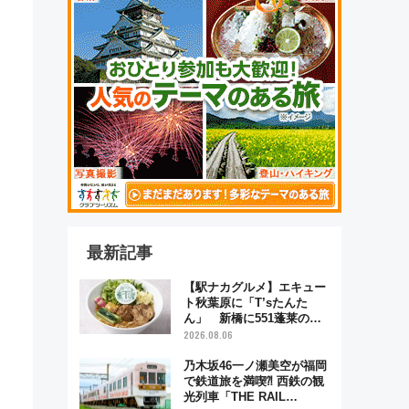
最新記事
【駅ナカグルメ】エキュー
ト秋葉原に「T’sたんた
ん」 新橋に551蓬莱の
DNAを継ぐ「東京豚饅」、
2026.08.06
オムライス専門店「肉とた
まご」新グルメ続々登場！
乃木坂46一ノ瀬美空が福岡
【2026年8月】
で鉄道旅を満喫⁈ 西鉄の観
光列車「THE RAIL