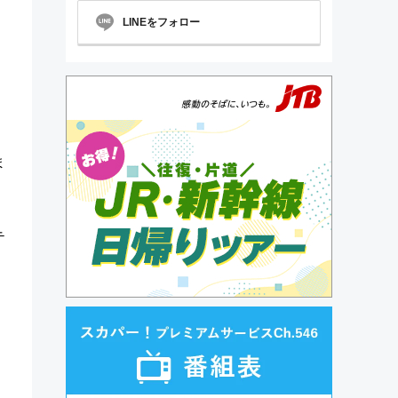
LINEをフォロー
ま
。
テ