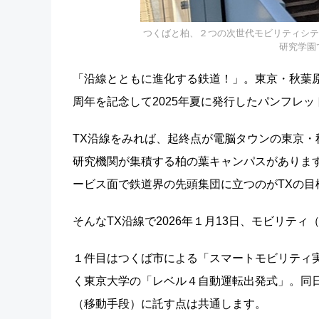
つくばと柏、２つの次世代モビリティシテ
研究学園
「沿線とともに進化する鉄道！」。東京・秋葉原
周年を記念して2025年夏に発行したパンフレ
TX沿線をみれば、起終点が電脳タウンの東京
研究機関が集積する柏の葉キャンパスがありま
ービス面で鉄道界の先頭集団に立つのがTXの目
そんなTX沿線で2026年１月13日、モビリテ
１件目はつくば市による「スマートモビリティ
く東京大学の「レベル４自動運転出発式」。同
（移動手段）に託す点は共通します。