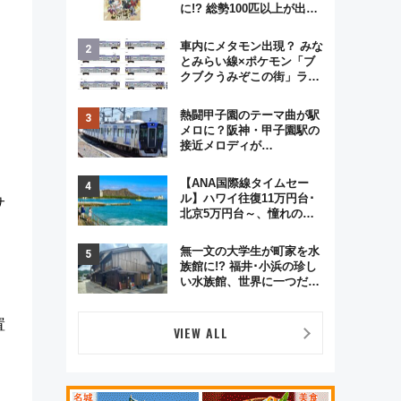
に!? 総勢100匹以上が出現
「レジェンドリサーチ」本
格謎解き・グッズ情報まと
車内にメタモン出現？ みな
め
とみらい線×ポケモン「ブ
クブクうみぞこの街」ラッ
ピング電車が運行開始に！
この夏は直通列車で横浜
熱闘甲子園のテーマ曲が駅
へ！
メロに？阪神・甲子園駅の
接近メロディが
Vaundy「かげろう」×向谷
実アレンジの特別仕様へ、
【ANA国際線タイムセー
8月5日始発から
ル】ハワイ往復11万円台･
サ
北京5万円台～、憧れのビ
ジネスクラスも！来春の
GW旅行まで狙える激アツ
無一文の大学生が町家を水
路線まとめ（8/10まで）
族館に!? 福井･小浜の珍し
い水族館、世界に一つだけ
の塗り箸制作体験、鯖街道
の御食国など 小浜観光レポ
置
第2弾
VIEW ALL