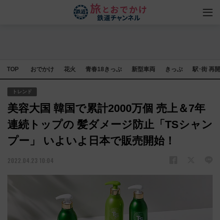
TOP
おでかけ
花火
青春18きっぷ
新型車両
きっぷ
駅･街 再
トレンド
美容大国 韓国で累計2000万個 売上＆7年
連続トップの 髪ダメージ防止「TSシャン
プー」 いよいよ日本で販売開始！
2022.04.23 10:04