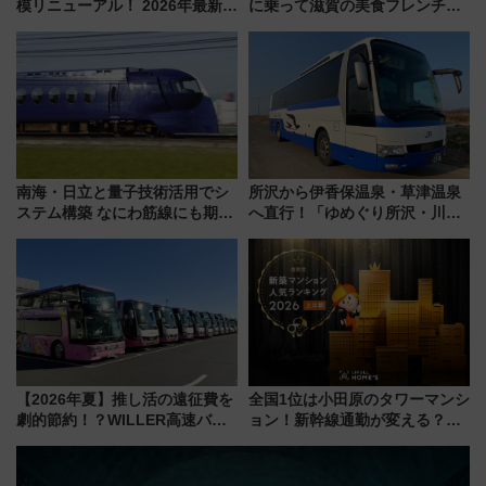
模リニューアル！ 2026年最新の
に乗って滋賀の美食フレンチを
新エリア・工場見学の見どころ
堪能？ 大人気レストラン列車
と料金・アクセスを徹底解説
「52席の至福」で味わう近江牛
（札幌市）
や伝統文化の特別コラボ
南海・日立と量子技術活用でシ
所沢から伊香保温泉・草津温泉
ステム構築 なにわ筋線にも期待
へ直行！「ゆめぐり所沢・川越
乗務員・車両計画作業を短縮へ
号」で群馬の温泉旅をもっと気
軽に 運行ダイヤ・運賃を解説
【2026年夏】推し活の遠征費を
全国1位は小田原のタワーマンシ
劇的節約！？WILLER高速バス
ョン！新幹線通勤が変える？
「1km5円セール」やワンコイン
「住みたい街」の最新トレンド
温泉の最強ルート 予約期間・
【新築マンション人気ランキン
対象路線まとめ
グ】