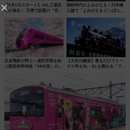
【8月1日スタート】JAL工場見
国鉄時代がよみがえる！日本橋
学が進化！ 万博で話題の「空飛
三越で「よみがえる にっぽんの
ぶクルマ」体験が常設化!? 期間
鉄道展」7/22-8/3開催、広田尚
限定の歴代制服仮想試着体験も
敬の名作写真も、駅弁フェスも
レポート
同時開催！
京成電鉄が押上～成田空港を結
【大井川鐵道】着るだけでトー
ぶ新型有料特急「3900形」のコ
マス号もSL・ELも乗れる「フリ
ンセプト・デザイン公開 愛称
ーきっぷTシャツ」8月6日より
募集も実施
受注販売