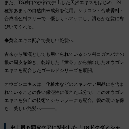
また、TS独自の技術で抽出した天然エキスをはじめ、24
種類あまりの自然由来成分を使用。シリコン・合成香料・
合成着色料フリーで、優しくヘアケアし、滑らかな髪に導
びいてくれる。
◆黄金エキス配合で美しい艶髪へ
古来から和漢としても用いられているシソ科コガネバナの
根の周皮を除き、乾燥した「黄芩」から抽出したオウゴン
エキスを配合したゴールドシリーズを展開。
オウゴンエキスは、化粧水などのスキンケア用品にも含ま
れていることの多い保湿性に優れた成分で、このオウゴン
エキスを独自の技術でシャンプーにも配合。髪の潤いを保
ち、美しい艶髪へ―――。
史上最も頭皮ケアに特化した「TSドクダミシャ