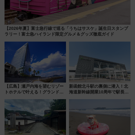
【2026年夏】富士急行線で巡る「うちはサスケ」誕生日スタンプ
ラリー！富士急ハイランド限定グルメ＆グッズ徹底ガイド
【広島】瀬戸内海を望むリゾー
新函館北斗駅の裏側に潜入！北
トホテルで叶える！グランドプ
海道新幹線開業10周年で駅長
リンスホテル広島のフォトウエ
室・地下通路など公開イベン
ディング＆カジュアルパーティ
ト 参加方法や体験内容を紹介
ープラン