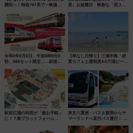
難民へ！特急787系で一晩過ご
系」お披露目 斬新な「逆スラ
せる夜間滞在型イベント「スワ
ント式」の先頭形状と明るく開
ローおひさま」が救世主に？
放的な車内空間に注目、デビュ
ーは9月
令和8年8月8日、午前8時8分8
【車なし日帰り】三浦半島・絶
秒、888セット限定……鉄道各
景カフェと透明度AA穴場ビーチ
社の「8・8・8」な記念きっぷ
を巡る！ おトクな電車きっぷ活
たち
用してストレスフリー旅へ行こ
う！
駅前広場の利用が「超お手軽」
東京八重洲・バスタ新宿からサ
に！？新プラットフォーム
マーランドへ直行バス運行！ お
「HirakeBA」8月3日始動、ス
トクな1Dayパスで夏のプールと
マホで簡単申請 物販や演奏会な
推し活を楽しもう！（2026年