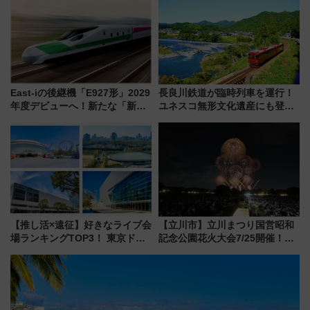
雑避ける「空席」探しのコツ
の舞台は「島原鉄道」
East-iの後継機「E927形」2029
長良川鉄道が臨時列車を運行！
年度デビューへ！新たな「新幹
ユネスコ無形文化遺産にも登録
線専用検測車」の性能を徹底解
された「郡上おどり」楽しむ人
説【JR東日本】
に 乗車には予約が必要
【推し活×遠征】好きなライブ会
【立川市】立川まつり国営昭和
場ランキングTOP3！ 東京ドー
記念公園花火大会7/25開催！
ムや大阪城ホールが選ばれる理
5000発の花火が夜を彩る 今年は
由と交通アクセス術、ライブ会
混雑に要注意、その理由は
場に何を求める？