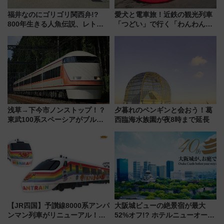
福井なのにゴリゴリ関西弁!?
愛犬と電車旅！近鉄の観光列車
800年生きる人魚伝説、レトロ
「つどい」で行く「わんわん列
建築の町並み「小浜西組」、町
車」第5弾！海辺のBBQも楽し
屋カフェで非日常を！週末観光
める日帰りツアー
に最適な小浜の歩き方
浅草→下今市ノンストップ！？
夕暮れのペンギンと会おう！葛
東武100系スペーシアがブルー
西臨海水族園が夜8時まで延長
リボン賞35周年記念で「デビュ
ー当時の停車駅」を再現 運転
時刻や特急券の買い方を紹介
【JR四国】予讃線8000系アンパ
大阪城ビューの絶景宿が最大
ンマン列車がリニューアル！内
52%オフ!? ホテルニューオータ