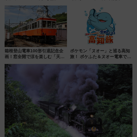
ティー招待券が当たるキャンペ
改札直結で屋上BBQも楽しめる
ーン始まる 条件は「夏の国内
注目スポット
線に2回搭乗」
箱根登山電車100形引退記念企
ポケモン「ヌオー」と巡る高知
画！窓全開で涼を楽しむ「天然
旅！ ポケふた＆ヌオー電車で楽
クーラー体験号」と限定鉄コレ
しむ鉄道スタンプラリーで土佐
発売
路の絶景と絶品グルメを満喫！
（7月18日スタート）