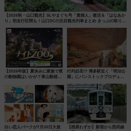
【2026秋・山口観光】SLやまぐち号「貴婦人」復活＆「はなあか
り」初走行区間も！山口DCの注目観光列車まとめ きっぷの取り方
は？
【2026年版】夏休みに家族で夜
行列必至!? 博多駅近く「明治公
の動物園はいかが？東山動植物
園」にパンストックプロデュー
園＆のんほいパーク「ナイト
スの新業態『Land Bageri』8/7
ZOO」開催情報
オープン 秋からはビストロ営業
も！
白い恋人パークが7月30日大規
【残席わずか】新宿から西武線