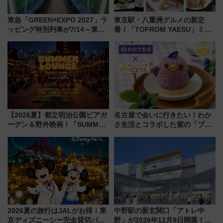
東急「GREEN×EXPO 2027」ラ
東京駅・八重洲グルメの新定
ッピング特別列車が7/14～東
番！「TOFROM YAESU」ミシ
横・田園都市・目黒線でデビュ
ュラン店から大衆酒場まで68店
ー！ 注目の編成やデザインまと
舗が集結した食の空間を徹底解
め
剖！（9/10開業）
【2026夏】都立明治公園ビアガ
名古屋で会いに行きたい！わか
ーデン＆野外映画！「SUMMER
さ生活とコラボした紫の「ブル
LOUNGE」のアクセスと上映ス
ーベリーぴよりん」期間限定販
ケジュール 夜風とビール、映画
売
を満喫！
2026夏の旅行はJALがお得！東
中野駅の新玄関口「アトレ中
京ディズニーシー完全貸切パー
野」が2026年12月9日開業！新