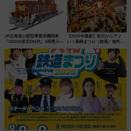
どに【JR東日本】
8/1～31）
JR北海道が新型事業用機関車
【2026年最新】前日からアツ
「DD200形式500代」3両導入へ
い！高崎まつり（群馬）無料観
覧エリアから初開催100人みこ
しまで