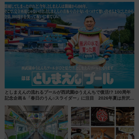
外装デザイン公開 デビューは
ニ大阪の40周年「夏のタイムセ
今年12月
ール」で秋の関西旅を豪華にす
る方法（8月20日まで！）
としまえんの流れるプールが西武園ゆうえんちで復活!? 100周年
記念企画＆「春日のうん○スライダー」に注目 2026年夏は所沢へ
遊びに行こう