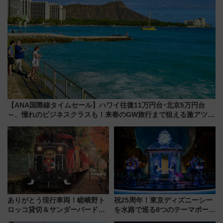
【ANA国際線タイムセール】ハワイ往復11万円台･北京5万円台
～、憧れのビジネスクラスも！来春のGW旅行まで狙える激アツ路
線まとめ（8/10まで）
ありがとう現行車両！嵯峨野ト
祝25周年！東京ディズニーシー
ロッコ貸切＆サンダーバードレ
を水路で巡る8つのテーマポート
ストランで語り合う秋の京都
と限定デコレーションを解説