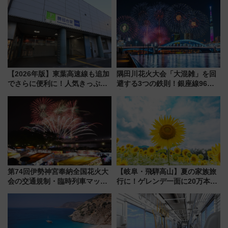
斉藤雪乃＆福原トシヒロと行
く！9月13日「京都の鉄道満喫
ツアー」開催
【2026年版】東葉高速線も追加
隅田川花火大会「大混雑」を回
でさらに便利に！人気きっぷ
避する3つの鉄則！銀座線96本
「サンキューちばフリーパス」
増発･浅草線臨時ダイヤ･スカイ
今年も発売 秋・早春に千葉県を
ツリー駅の規制まとめ 7/25開催
巡るなら使い勝手・コスパ抜群
（2026年）
第74回伊勢神宮奉納全国花火大
【岐阜・飛騨高山】夏の家族旅
会の交通規制・臨時列車マッ
行に！ゲレンデ一面に20万本の
プ！JR東海・近鉄で快適にアク
ひまわりが咲き誇る「アルコピ
セス
アひまわり園」開園