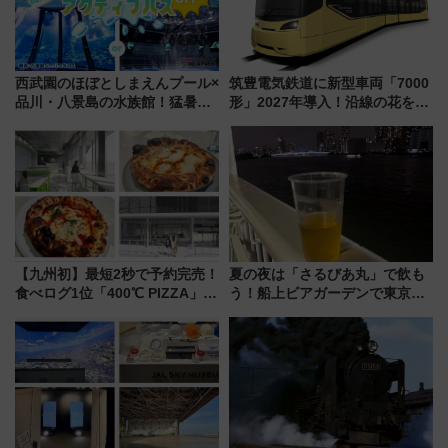
西武園のほぼとしまえんプール×
筑豊電気鉄道に新型車両「7000
品川・八景島の水族館！猛暑を
形」2027年導入！沿線の花をイ
乗り切る「アクティブパス」で
メージしたイエローを採用 車
夏休みをお得に楽しむ！
内は落ち着いたゆとりある空間
に
【九州初】最短2秒で予約完売！
夏の夜は「さるびあ丸」で飲も
食べログ1位「400℃ PIZZA」が
う！船上ビアガーデンで東京湾
博多駅すぐの明治公園に8/7オー
の夜景を眺めながら軽く一
プン。もつ鍋風など限定メニュ
杯……工場直送生ビールや島グ
ーも
ルメが美味い