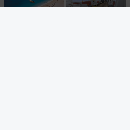
猛暑の夏こそトルコへ！「クー
北陸鉄道「1M系」2027年度導
ルケーション」で巡る黒海沿岸
入へ 「空に始まり、海へ続く」
やエーゲ海の避暑リゾート 関
白山比咩神社をモチーフにした
連検索数が前年比237％増、ナ
神秘的なデザイン
ショジオも認める『2026年に訪
れるべき世界の旅先』
買い物ついでに手ぶらで水上散歩！ この夏行きたい越谷レイクタ
ウンの新たな水辺の憩いエリア「LAKESIDE PARK」（埼玉県越