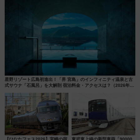
星野リゾート広島初進出！「界 宮島」のインフィニティ温泉と古
式サウナ「石風呂」を大解剖 宿泊料金・アクセスは？（2026年7
月23日開業）
【ひなたフェス2026】宮崎の宿
東武東上線の新型車両「90000