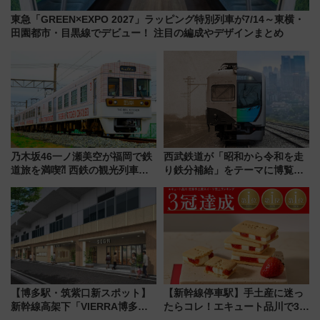
東急「GREEN×EXPO 2027」ラッピング特別列車が7/14～東横・
田園都市・目黒線でデビュー！ 注目の編成やデザインまとめ
乃木坂46一ノ瀬美空が福岡で鉄
西武鉄道が「昭和から令和を走
道旅を満喫⁈ 西鉄の観光列車
り鉄分補給」をテーマに博覧会
「THE RAIL KITCHEN
を実施！くすのきホールで8月
CHIKUGO」で巡る福岡･太宰
14日から 新車両「トキイロ」体
府･柳川の旅！YouTubeが公開
験ブースも アクセスや申込方法
に
を解説
【博多駅・筑紫口新スポット】
【新幹線停車駅】手土産に迷っ
新幹線高架下「VIERRA博多テ
たらコレ！エキュート品川で3年
ラス」が9/18開業！九州初出店
連続売上1位を獲得した定番手土