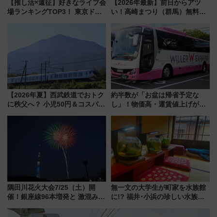
【推し活×遠征】好きなライブ会
【2026年最新】前日からアツ
場ランキングTOP3！ 東京ドー
い！高崎まつり（群馬）無料観
ムや大阪城ホールが選ばれる理
覧エリアから初開催100人みこ
由と交通アクセス術、ライブ会
しまで
場に何を求める？
【2026年夏】西武鉄道でおトク
約半数が「お盆は帰省予定な
に秩父へ？ 小児50円＆コスパ最
し」！物価高・運賃値上げが財
強きっぷで「安・近・短」な家
布を直撃、往復1万円以内なら帰
族旅行！ 深夜の正丸トンネル探
りたいけど……【WILLER お盆
検や特急ラビューも
帰省動向調査】
隅田川花火大会7/25（土）開
無一文の大学生が町家を水族館
催！銀座線96本増発と 激混みの
に!? 福井･小浜の珍しい水族
「浅草駅」を回避する最寄り駅･
館、世界に一つだけの塗り箸制
アクセス攻略法、2万発の花火が
作体験、鯖街道の御食国など 小