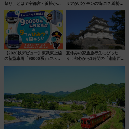
祭り」とは？宇都宮・浜松から
リアがポケモンの街に!? 総勢
ご当地和牛まで全国の人気餃子
100匹以上が出現「レジェンド
を食べ比べ【7月25日・26日開
リサーチ」本格謎解き・グッズ
催】
情報まとめ
【2026秋デビュー】東武東上線
夏休みの家族旅行先にぴった
の新型車両「90000系」にいち
り！都心から1時間の「湘南西エ
早く乗れる！ 8/11開催の小学生
リア」満喫ガイド 鎌倉・江の
向け先行試乗会でキッズアンバ
島とは異なる魅力を持つ今夏の
サダーになろう
注目スポット