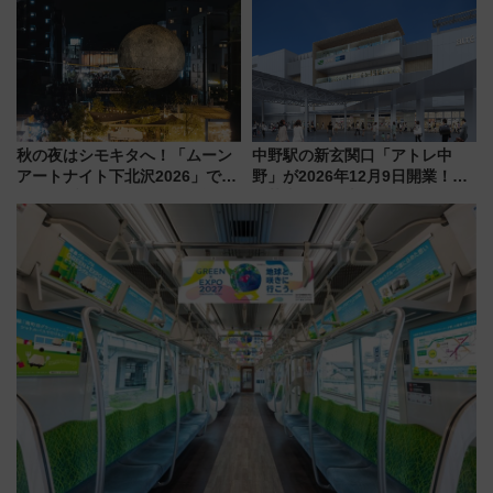
「身の回り品」新サイズ制限
大相撲巡業など 豪華イベントと
(40×30×20cm)おさらい
アクセス
秋の夜はシモキタへ！「ムーン
中野駅の新玄関口「アトレ中
アートナイト下北沢2026」でイ
野」が2026年12月9日開業！新
マーシブシアターやアート巡り
改札直結で屋上BBQも楽しめる
を満喫しよう
注目スポット