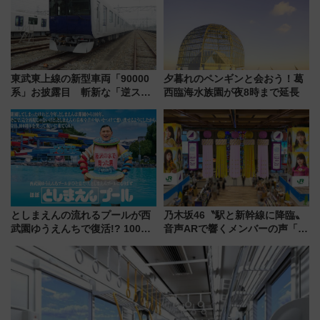
東武東上線の新型車両「90000
夕暮れのペンギンと会おう！葛
系」お披露目 斬新な「逆スラ
西臨海水族園が夜8時まで延長
ント式」の先頭形状と明るく開
放的な車内空間に注目、デビュ
ーは9月
としまえんの流れるプールが西
乃木坂46〝駅と新幹線に降臨〟
武園ゆうえんちで復活!? 100周
音声ARで響くメンバーの声「真
年記念企画＆「春日のうん○スラ
夏の全国ツアー2026」
イダー」に注目 2026年夏は所
沢へ遊びに行こう