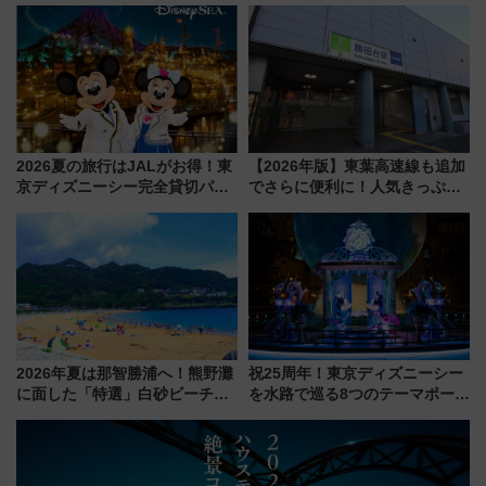
など注目の全6店舗 「博多活憩
産スイーツとは？
通り」も一新
2026夏の旅行はJALがお得！東
【2026年版】東葉高速線も追加
京ディズニーシー完全貸切パー
でさらに便利に！人気きっぷ
ティー招待券が当たるキャンペ
「サンキューちばフリーパス」
ーン始まる 条件は「夏の国内
今年も発売 秋・早春に千葉県を
線に2回搭乗」
巡るなら使い勝手・コスパ抜群
2026年夏は那智勝浦へ！熊野灘
祝25周年！東京ディズニーシー
に面した「特選」白砂ビーチは
を水路で巡る8つのテーマポート
必見 「第17回那智勝浦町花火大
と限定デコレーションを解説
会」は8月11日開催！