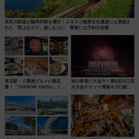
長良川鉄道が臨時列車を運行！ユネスコ無形文化遺産にも登録さ
れた「郡上おどり」楽しむ人に 乗車には予約が必要
東京駅・八重洲グルメの新定
秋の夜長に大迫力！第6回川口花
番！「TOFROM YAESU」ミシ
火大会チケット情報＆川口駅か
ュラン店から大衆酒場まで68店
らのアクセスガイド
舗が集結した食の空間を徹底解
剖！（9/10開業）