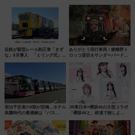
室・地下通路など公開イベン
フェア【2026年夏】
ト 参加方法や体験内容を紹介
近鉄が新型レール削正車「きず
ありがとう現行車両！嵯峨野ト
な」9月導入 「ミリング式」採
ロッコ貸切＆サンダーバードレ
用でメンテナンス作業を効率
ストランで語り合う秋の京都
化！安全性や乗り心地の向上に
斉藤雪乃＆福原トシヒロと行
貢献するだけでなく、全線区で
く！9月13日「京都の鉄道満喫
活躍するための仕組みも
ツアー」開催
宿泊予定者の9割が悲鳴…ホテル
JR東日本×櫻坂46の大型コラボ
高騰時代の最適解は「バス
「櫻坂46と、鉄道で旅しよ
泊」!? WILLER最新調査で判明
う。」が7月20日より始動！新
した、推し活遠征や観光時のリ
潟・長野・庄内へ
アルな懐事情