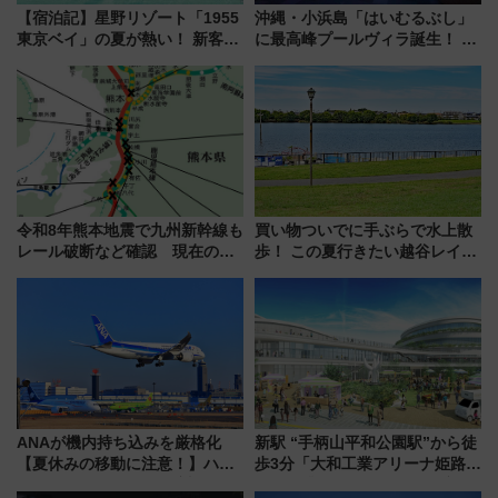
【宿泊記】星野リゾート「1955
沖縄・小浜島「はいむるぶし」
東京ベイ」の夏が熱い！ 新客室
に最高峰プールヴィラ誕生！ 石
「50sスターダムルーム」とア
垣島から船で向かう究極のご褒
メリカングルメ＆絶品スイーツ
美旅「何もしない贅沢」を体験
を満喫（千葉県浦安市）
してみない？
令和8年熊本地震で九州新幹線も
買い物ついでに手ぶらで水上散
レール破断など確認 現在の運
歩！ この夏行きたい越谷レイク
転見合わせ状況と交通網への影
タウンの新たな水辺の憩いエリ
響
ア「LAKESIDE PARK」（埼玉
県越谷市）
ANAが機内持ち込みを厳格化
新駅 “手柄山平和公園駅”から徒
【夏休みの移動に注意！】ハン
歩3分「大和工業アリーナ姫路」
ドバッグやPCケースも対象の
10月開業！Novelbright公演 や