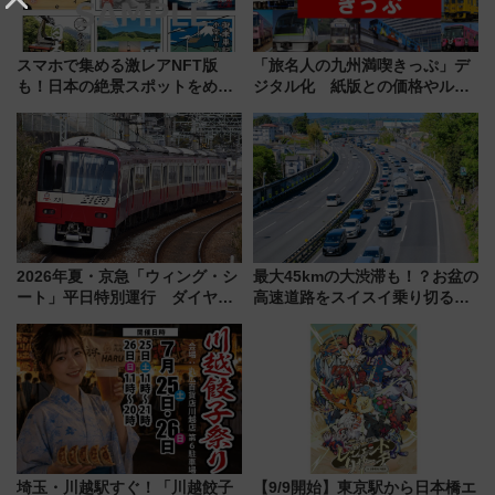
スマホで集める激レアNFT版
「旅名人の九州満喫きっぷ」デ
も！日本の絶景スポットをめぐ
ジタル化 紙版との価格やルー
って集める「索道印(さくどうい
ルの違いを解説
ん)」企画がスタート
2026年夏・京急「ウィング・シ
最大45kmの大渋滞も！？お盆の
ート」平日特別運行 ダイヤ・
高速道路をスイスイ乗り切る快
乗車方法を解説！2階建てバスや
適ドライブ術
三浦海岸を堪能できるお出かけ
プランもご紹介
埼玉・川越駅すぐ！「川越餃子
【9/9開始】東京駅から日本橋エ