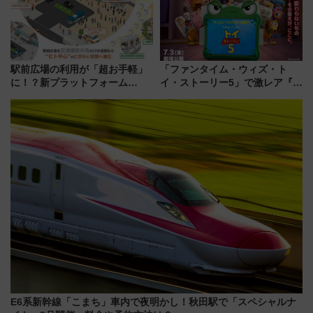
駅前広場の利用が「超お手軽」
「ファンタイム・ウィズ・ト
に！？新プラットフォーム
イ・ストーリー5」で激レア『ロ
「HirakeBA」8月3日始動、ス
ルカナ』カードをゲット！最新
マホで簡単申請 物販や演奏会な
デコレーションも徹底解説
どに【JR東日本】
E6系新幹線「こまち」車内で夜明かし！秋田駅で「スペシャルナ