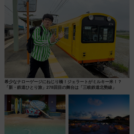
都心の夜に！
浜観光レポ 第2弾
希少なナローゲージにねじり橋！ジェラートがミルキー米！？
「新・鉄道ひとり旅」278回目の舞台は「三岐鉄道北勢線」