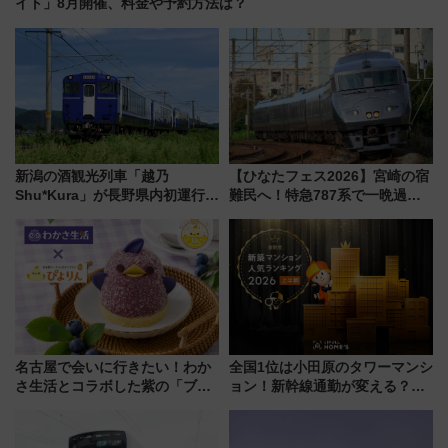
イト」8月開催、料金や予約方法は？
新潟の酒観光列車「越乃
【ひなたフェス2026】宮崎の宿
Shu*Kura」が長野県内初運行！
難民へ！特急787系で一晩過ご
地酒と食を味わう信州プレDC特
せる夜間滞在型イベント「スワ
別企画
ローおひさま」が救世主に？
名古屋で会いに行きたい！わか
全国1位は小田原のタワーマンシ
さ生活とコラボした紫の「ブル
ョン！新幹線通勤が変える？
ーベリーぴよりん」期間限定販
「住みたい街」の最新トレンド
売
【新築マンション人気ランキン
グ】