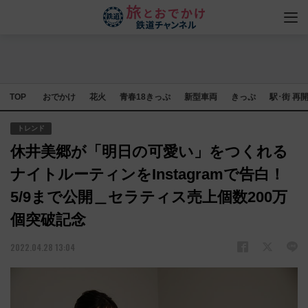
TOP
おでかけ
花火
青春18きっぷ
新型車両
きっぷ
駅･街 再
トレンド
休井美郷が「明日の可愛い」をつくれる
ナイトルーティンをInstagramで告白！
5/9まで公開＿セラティス売上個数200万
個突破記念
2022.04.28 13:04