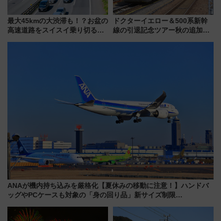
最大45kmの大渋滞も！？お盆の
ドクターイエロー＆500系新幹
高速道路をスイスイ乗り切る快
線の引退記念ツアー秋の追加企
適ドライブ術
画が決定！乗車体験やグッズ・
ホテル情報まとめ
ANAが機内持ち込みを厳格化【夏休みの移動に注意！】ハンドバ
ッグやPCケースも対象の「身の回り品」新サイズ制限
(40×30×20cm)おさらい