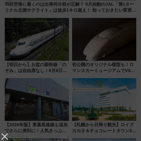
羽田空港に着くのは出発何分前が正解？ 9月始動のJAL「第1ター
ミナル北側サテライト」は徒歩1キロ超え！ 知っておきたい変更点
まとめ
【明日から】お盆の新幹線「の
初公開のオリジナル模型も！ロ
ぞみ」は自由席なし！8月8日午
マンスカーミュージアムでVSE
前はほぼ満席…でも数時間ズラ
の設計秘話に迫る企画展が7月
せば空きが見つかることも 混
15日スタート
雑避ける「空席」探しのコツ
【2026年版】東葉高速線も追加
【札幌から日帰り観光】ロイズ
でさらに便利に！人気きっぷ
カカオ＆チョコレートタウン3周
「サンキューちばフリーパス」
年！ 9月は入場料半額やチョコ