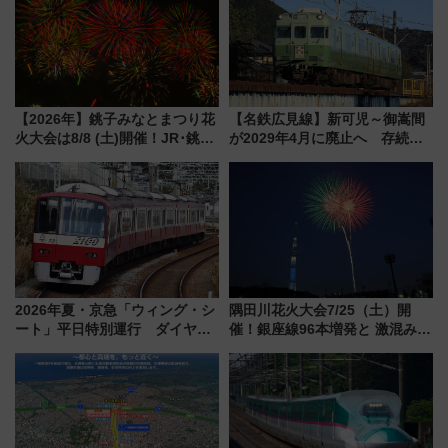
【2026年】銚子みなとまつり花
【名鉄広見線】新可児～御嵩間
火大会は8/8 (土)開催！JR･銚子
が2029年4月に廃止へ 存続協
電鉄の臨時列車やアクセス情
議終了で100年の歴史に幕
報、利根川に咲く8,000発の大迫
力＆屋台を満喫
2026年夏・京急「ウィング・シ
隅田川花火大会7/25（土）開
ート」平日特別運行 ダイヤ・
催！銀座線96本増発と 激混みの
乗車方法を解説！2階建てバスや
「浅草駅」を回避する最寄り駅･
三浦海岸を堪能できるお出かけ
アクセス攻略法、2万発の花火が
プランもご紹介
都心の夜に！