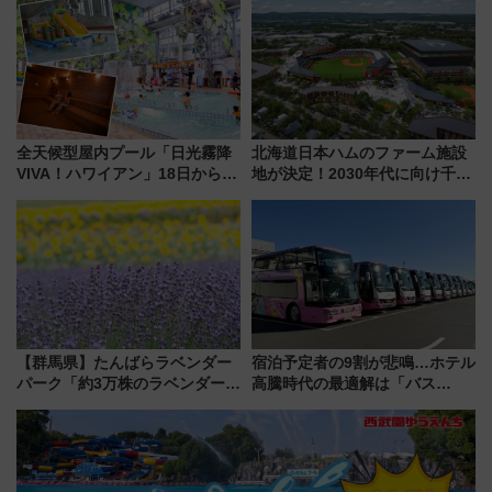
今年も発売 秋・早春に千葉県を
詰め放題を開催、ロイズタウン
巡るなら使い勝手・コスパ抜群
駅からのアクセスも
全天候型屋内プール「日光霧降
北海道日本ハムのファーム施設
VIVA！ハワイアン」18日から営
地が決定！2030年代に向け千歳
業開始 小さなお子様連れのフ
線沿線が一大野球エリア
ァミリーから大人まで幅広い世
代が一日中楽しる夏のリゾート
を楽しんで
【群馬県】たんばらラベンダー
宿泊予定者の9割が悲鳴…ホテル
パーク「約3万株のラベンダー」
高騰時代の最適解は「バス
が見頃！新幹線＆無料送迎バス
泊」!? WILLER最新調査で判明
で都心から約1時間半で夏の絶景
した、推し活遠征や観光時のリ
を！
アルな懐事情