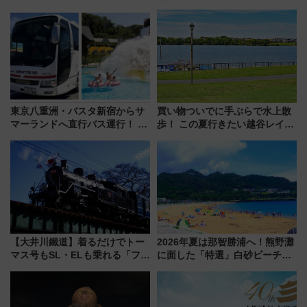
オも認める『2026年に訪れるべき世界の旅先』
東京八重洲・バスタ新宿からサ
買い物ついでに手ぶらで水上散
マーランドへ直行バス運行！ お
歩！ この夏行きたい越谷レイク
トクな1Dayパスで夏のプールと
タウンの新たな水辺の憩いエリ
推し活を楽しもう！（2026年
ア「LAKESIDE PARK」（埼玉
8/1～31）
県越谷市）
【大井川鐵道】着るだけでトー
2026年夏は那智勝浦へ！熊野灘
マス号もSL・ELも乗れる「フリ
に面した「特選」白砂ビーチは
ーきっぷTシャツ」8月6日より
必見 「第17回那智勝浦町花火大
受注販売
会」は8月11日開催！