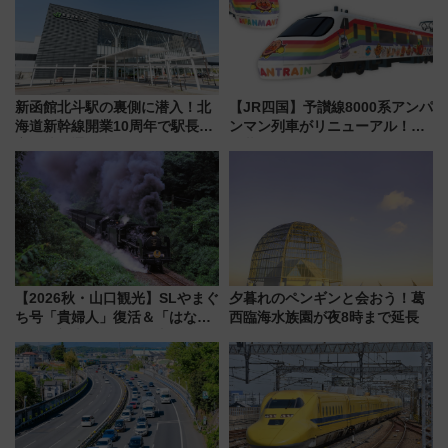
新函館北斗駅の裏側に潜入！北
【JR四国】予讃線8000系アンパ
海道新幹線開業10周年で駅長
ンマン列車がリニューアル！内
室・地下通路など公開イベン
外装デザイン公開 デビューは
ト 参加方法や体験内容を紹介
今年12月
【2026秋・山口観光】SLやまぐ
夕暮れのペンギンと会おう！葛
ち号「貴婦人」復活＆「はなあ
西臨海水族園が夜8時まで延長
かり」初走行区間も！山口DCの
注目観光列車まとめ きっぷの取
り方は？