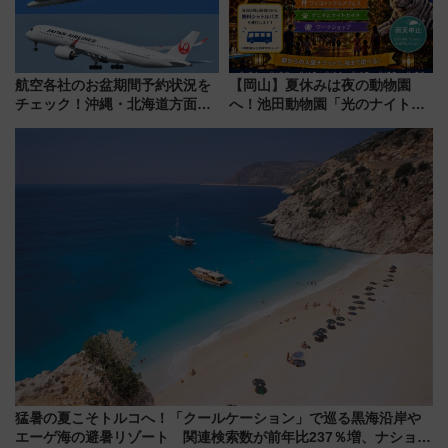
航空各社のお盆期間予約状況を
【岡山】夏休みは夜の動物園
チェック！沖縄・北海道方面は
へ！池田動物園「光のナイトズ
予約急増中、いまから狙うべき
ー2026」で光と動物が彩る特別
日は？
な夜
猛暑の夏こそトルコへ！「クールケーション」で巡る黒海沿岸や
エーゲ海の避暑リゾート 関連検索数が前年比237％増、ナショジ