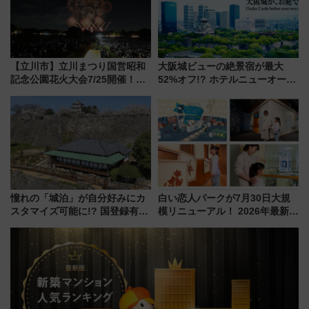
【立川市】立川まつり国営昭和
大阪城ビューの絶景宿が最大
記念公園花火大会7/25開催！
52%オフ!? ホテルニューオータ
5000発の花火が夜を彩る 今年は
ニ大阪の40周年「夏のタイムセ
混雑に要注意、その理由は
ール」で秋の関西旅を豪華にす
る方法（8月20日まで！）
憧れの「城泊」が自分好みにカ
白い恋人パークが7月30日大規
スタマイズ可能に!? 国登録有形
模リニューアル！ 2026年最新の
文化財・丸亀城「延寿閣別館」
新エリア・工場見学の見どころ
にオーダーメイド型の宿泊プラ
と料金・アクセスを徹底解説
ンが誕生！
（札幌市）