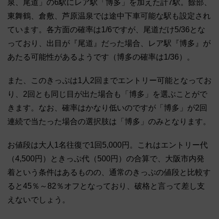
泉、尾道」の6駅にレア駅「博多」を加えた計7駅。餘部、
東舞鶴、倉敷、芦原温泉では途中下車可能な駅も設定され
ています。各方面の確率は1/6ですが、尾道だけ5/36とな
っており、出目が『尾道』だった場合、レア駅『博多』が
あたる可能性があるようです（博多の確率は1/36）。
また、このきっぷは1人2回までエントリー可能となってお
り、2回とも同じ目が出た場合も「博多」を選ぶことがで
きます。なお、確率はかなり低いのですが「博多」が2回
連続で当たった場合の選択肢は「博多」のみとなります。
お値段は大人1名往復で1回5,000円。これはエントリー代
（4,500円）ときっぷ代（500円）の合算で、大阪市内発
着という条件はあるものの、通常のきっぷの値段と比較す
ると45％～82％オフとなっており、破格と言って差し支
えないでしょう。