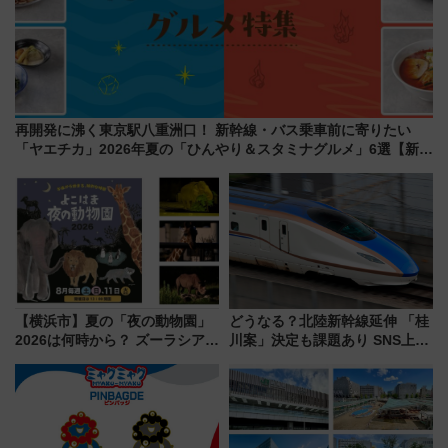
再開発に沸く東京駅八重洲口！ 新幹線・バス乗車前に寄りたい
「ヤエチカ」2026年夏の「ひんやり＆スタミナグルメ」6選【新店
舗も！】
【横浜市】夏の「夜の動物園」
どうなる？北陸新幹線延伸 「桂
2026は何時から？ ズーラシア・
川案」決定も課題あり SNS上の
野毛山・金沢の電車アクセスや
声は
見どころ、限定イベントを徹底
解説！