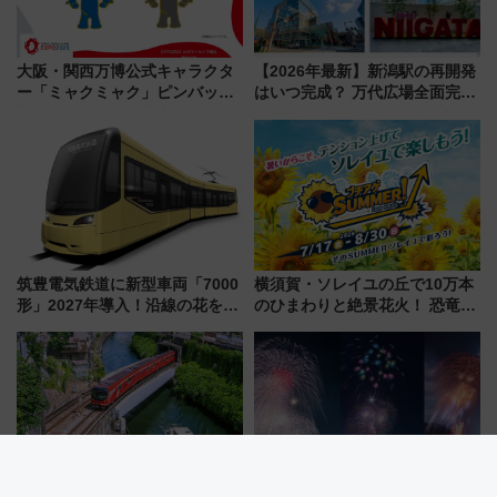
大阪・関西万博公式キャラクタ
【2026年最新】新潟駅の再開発
ー「ミャクミャク」ピンバッジ
はいつ完成？ 万代広場全面完成
新登場！関西の駅構内などで7月
から「にいがた2キロ」・古町再
中旬発売
開発、バスタ新潟構想まで徹底
解説！
筑豊電気鉄道に新型車両「7000
横須賀・ソレイユの丘で10万本
形」2027年導入！沿線の花をイ
のひまわりと絶景花火！ 恐竜や
メージしたイエローを採用 車
ドッグプールなど三浦半島の日
内は落ち着いたゆとりある空間
帰りお出かけ最新情報（2026年
に
7月17日～開催）
2026年9月東京メトロダイヤ改
富士山と花火の絶景コラボ！