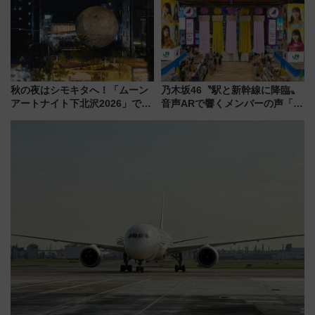
験ブースも アクセスや申込方法
ーも
を解説
秋の夜はシモキタへ！「ムーン
乃木坂46〝駅と新幹線に降臨〟
アートナイト下北沢2026」でイ
音声ARで響くメンバーの声「真
マーシブシアターやアート巡り
夏の全国ツアー2026」
を満喫しよう