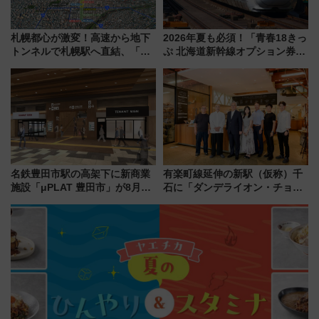
札幌都心が激変！高速から地下
2026年夏も必須！「青春18きっ
トンネルで札幌駅へ直結、「創
ぷ 北海道新幹線オプション券」
成川通都心アクセス道路」が7月
自動改札対応ルールと途中下車
から本格着工、延長4.8km整備
の罠
事業の全貌
名鉄豊田市駅の高架下に新商業
有楽町線延伸の新駅（仮称）千
施設「μPLAT 豊田市」が8月26
石に「ダンデライオン・チョコ
日開業！全8店舗が出店し街の新
レート」が出店！ 東京メトロが
たな玄関口へ
1億円出資で挑む新時代のまちづ
くりとは？