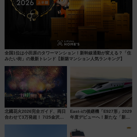
全国1位は小田原のタワーマンション！新幹線通勤が変える？「住
みたい街」の最新トレンド【新築マンション人気ランキング】
北國花火2026完全ガイド、両日
East-iの後継機「E927形」2029
合わせて3万発超！ 7/25金沢大
年度デビューへ！新たな「新幹
会・8/1川北大会の2つの花火大
線専用検測車」の性能を徹底解
会の日程・アクセス・観覧席ま
説【JR東日本】
とめ（石川県）