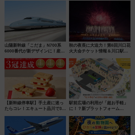
ケジュール 夜風とビール、映画
上級会員資格を効率よく獲得す
を満喫！
る方法を解説
山陽新幹線「こだま」N700系
秋の夜長に大迫力！第6回川口花
6000番代が新デザインに！産学
火大会チケット情報＆川口駅か
連携で描く瀬戸内の波模様 運
らのアクセスガイド
用は今冬から
【新幹線停車駅】手土産に迷っ
駅前広場の利用が「超お手軽」
たらコレ！エキュート品川で3年
に！？新プラットフォーム
連続売上1位を獲得した定番手土
「HirakeBA」8月3日始動、ス
産スイーツとは？
マホで簡単申請 物販や演奏会な
どに【JR東日本】