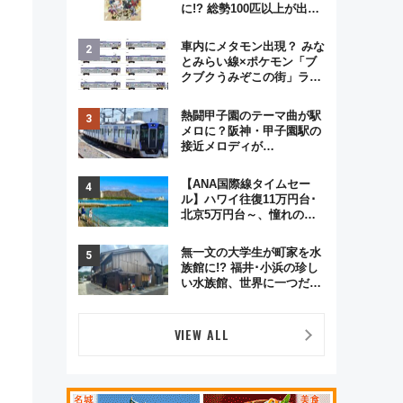
に!? 総勢100匹以上が出現
「レジェンドリサーチ」本
格謎解き・グッズ情報まと
車内にメタモン出現？ みな
め
とみらい線×ポケモン「ブ
クブクうみぞこの街」ラッ
ピング電車が運行開始に！
この夏は直通列車で横浜
熱闘甲子園のテーマ曲が駅
へ！
メロに？阪神・甲子園駅の
接近メロディが
Vaundy「かげろう」×向谷
実アレンジの特別仕様へ、
【ANA国際線タイムセー
8月5日始発から
ル】ハワイ往復11万円台･
北京5万円台～、憧れのビ
ジネスクラスも！来春の
GW旅行まで狙える激アツ
無一文の大学生が町家を水
路線まとめ（8/10まで）
族館に!? 福井･小浜の珍し
い水族館、世界に一つだけ
の塗り箸制作体験、鯖街道
の御食国など 小浜観光レポ
第2弾
VIEW ALL