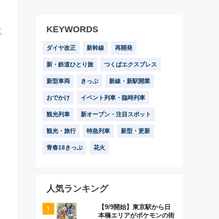
KEYWORDS
ダイヤ改正
新幹線
再開発
新・鉄道ひとり旅
つくばエクスプレス
新型車両
きっぷ
新線・新駅開業
おでかけ
イベント列車・臨時列車
観光列車
新オープン・注目スポット
観光・旅行
特急列車
新型・更新
青春18きっぷ
花火
人気ランキング
【9/9開始】東京駅から日
本橋エリアがポケモンの街