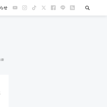
らせ
の新
さ