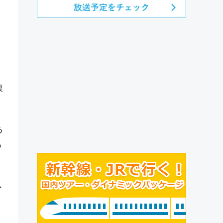
復
る
の
か