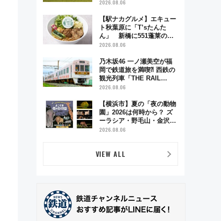
リーナによる日本初の鉄道
2026.08.06
デザイン
【駅ナカグルメ】エキュー
ト秋葉原に「T’sたんた
ん」 新橋に551蓬莱の
DNAを継ぐ「東京豚饅」、
2026.08.06
オムライス専門店「肉とた
まご」新グルメ続々登場！
乃木坂46 一ノ瀬美空が福
【2026年8月】
岡で鉄道旅を満喫⁈ 西鉄の
観光列車「THE RAIL
KITCHEN CHIKUGO」で巡
2026.08.06
る福岡･太宰府･柳川の旅！
YouTubeが公開に
【横浜市】夏の「夜の動物
園」2026は何時から？ ズ
ーラシア・野毛山・金沢の
電車アクセスや見どころ、
2026.08.06
限定イベントを徹底解説！
VIEW ALL