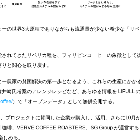
ヒーの世界3大原種でありながらも流通量が少ない希少な「リベ
愛されてきたリベリカ種を、フィリピンコーヒーの象徴として
誇りと関心を取り戻す。
ヒー農家の貧困解決の第一歩となるよう、これらの生産にかか
崎氏考案のアレンジレシピなど、あらゆる情報を LIFULL 
coffee/
）で「オープンデータ」として無償公開する。
YRUP」は、プロジェクトに賛同した企業が購入し、活用。さらに10月
ERVE COFFEE ROASTERS、SG Group が運営する
楽しめる。