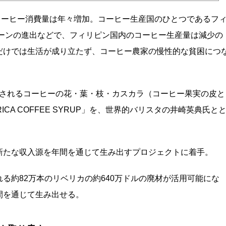
コーヒー消費量は年々増加。コーヒー生産国のひとつであるフ
ェーンの進出などで、フィリピン国内のコーヒー生産量は減少の
だけでは生活が成り立たず、コーヒー農家の慢性的な貧困につ
廃棄されるコーヒーの花・葉・枝・カスカラ（コーヒー果実の皮と
ICA COFFEE SYRUP」を、世界的バリスタの井崎英典氏と
新たな収入源を年間を通じて生み出すプロジェクトに着手。
る約82万本のリベリカの約640万ドルの廃材が活用可能にな
間を通じて生み出せる。