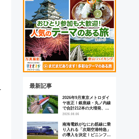
最新記事
ー
2026年9月東京メトロダイ
ヤ改正！銀座線・丸ノ内線
で合計212本の大増発、混
雑緩和に期待
2026.08.06
南海電鉄がなにわ筋線に乗
り入れる「次期空港特急」
の導入を決定！ピニンファ