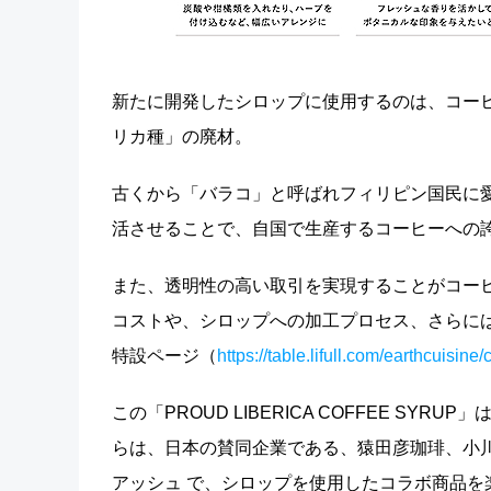
新たに開発したシロップに使用するのは、コー
リカ種」の廃材。
古くから「バラコ」と呼ばれフィリピン国民に
活させることで、自国で生産するコーヒーへの
また、透明性の高い取引を実現することがコー
コストや、シロップへの加工プロセス、さらには井
特設ページ（
https://table.lifull.com/earthcuisine/
この「PROUD LIBERICA COFFEE S
らは、日本の賛同企業である、猿田彦珈琲、小川珈琲、V
アッシュ で、シロップを使用したコラボ商品を