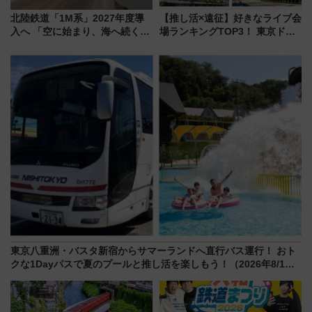
北陸鉄道「1M系」2027年度導
【推し活×遠征】好きなライブ会
入へ 「空に始まり、海へ続く」
場ランキングTOP3！ 東京ドー
白山比咩神社をモチーフにした
ムや大阪城ホールが選ばれる理
神秘的なデザイン
由と交通アクセス術、ライブ会
場に何を求める？
東京八重洲・バスタ新宿からサマーランドへ直行バス運行！ おト
クな1Dayパスで夏のプールと推し活を楽しもう！（2026年8/1～
31）