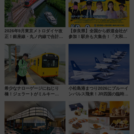
2026年9月東京メトロダイヤ改
【奈良県】全国から鉄道会社が
正！銀座線・丸ノ内線で合計
参加！駅弁も大集合！「大和鉄
212本の大増発、混雑緩和に期
道まつり2026」が8月8日・9日
待
に開催決定
希少なナローゲージにねじり
小松島港まつり2026にブルーイ
橋！ジェラートがミルキー
ンパルス飛来！JR四国の臨時ダ
米！？「新・鉄道ひとり旅」
イヤや駐車場予約を徹底解説
278回目の舞台は「三岐鉄道北
勢線」