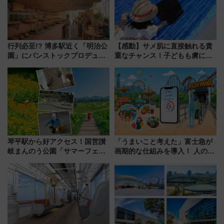
行列必至!? 博多駅近く「明治公
【感動】サメ肌に直接触れる貴
園」にパンストックプロデュー
重なチャンス！子どもも虜にな
スの新業態『Land Bageri』8/7
る鴨川シーワールド「エイとサ
オープン 秋からはビストロ営業
メのタッチングプール」【夏休
も！
み限定企画】
琴平駅から好アクセス！国営讃
「うまいこと考えた」富士急が
岐まんのう公園「サマーフェス
画期的な仕組みを導入！ 人のか
タ」コキアに、ひまわりに、カ
わりにスマホが並ぶ「分身く
ブトムシに楽しいがいっぱい
ん」始動