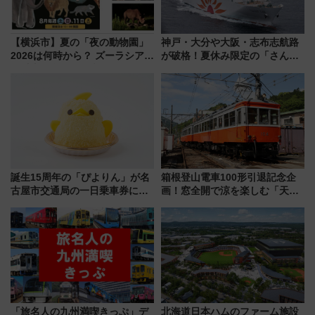
【横浜市】夏の「夜の動物園」
神戸・大分や大阪・志布志航路
2026は何時から？ ズーラシア・
が破格！夏休み限定の「さんふ
野毛山・金沢の電車アクセスや
らわあスペシャルセール」スタ
見どころ、限定イベントを徹底
ート 夕朝食ビュッフェ付きで
解説！
快適な船旅はいかが？
誕生15周年の「ぴよりん」が名
箱根登山電車100形引退記念企
古屋市交通局の一日乗車券に！
画！窓全開で涼を楽しむ「天然
東山線では貸切電車も登場【限
クーラー体験号」と限定鉄コレ
定1万5000枚】
発売
「旅名人の九州満喫きっぷ」デ
北海道日本ハムのファーム施設