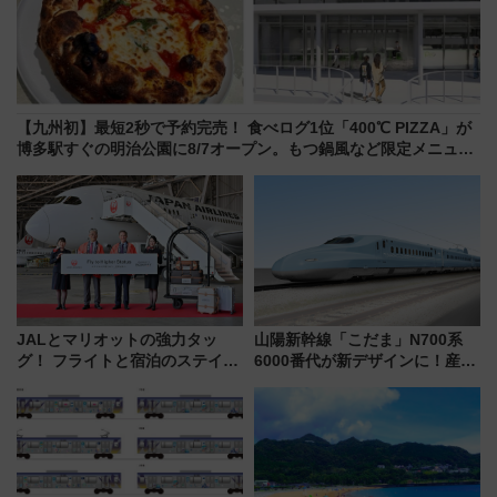
【九州初】最短2秒で予約完売！ 食べログ1位「400℃ PIZZA」が
博多駅すぐの明治公園に8/7オープン。もつ鍋風など限定メニュー
も
JALとマリオットの強力タッ
山陽新幹線「こだま」N700系
グ！ フライトと宿泊のステイタ
6000番代が新デザインに！産学
スマッチでFLY ON ポイントや
連携で描く瀬戸内の波模様 運
上級会員資格を効率よく獲得す
用は今冬から
る方法を解説