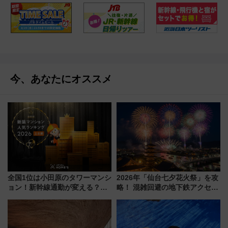
今、あなたにオススメ
全国1位は小田原のタワーマンシ
2026年「仙台七夕花火祭」を攻
ョン！新幹線通勤が変える？
略！ 混雑回避の地下鉄アクセス
「住みたい街」の最新トレンド
からまだ買える有料席情報、花
【新築マンション人気ランキン
火前に楽しむ仙台観光ルートま
グ】
で解説！