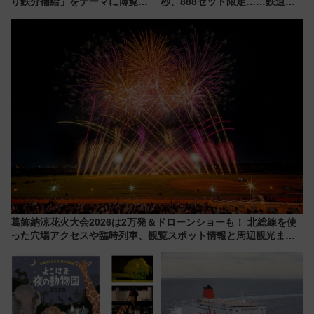
り鉄分補給」をテーマに博覧会
秒、888セット限定……鉄道各
を実施！くすのきホールで8月
社の「8・8・8」な記念きっぷ
14日から 新車両「トキイロ」体
たち
験ブースも アクセスや申込方法
を解説
葛飾納涼花火大会2026は2万発＆ドローンショーも！ 北総線を使
った穴場アクセスや臨時列車、観覧スポット情報と周辺観光まと
め（7/28開催）