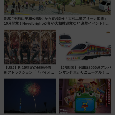
新駅 “手柄山平和公園駅”から徒歩3分「大和工業アリーナ姫路」
10月開業！Novelbright公演 や大相撲巡業など 豪華イベントとア
クセス
【USJ】R-15指定の極限恐怖！
【JR四国】予讃線8000系アンパ
新アトラクション「『バイオハ
ンマン列車がリニューアル！内
ザード レクイエム』 ザ・ダイ
外装デザイン公開 デビューは
ブ」今秋登場 ―予測不能の恐
今年12月
怖に泣き叫べ―