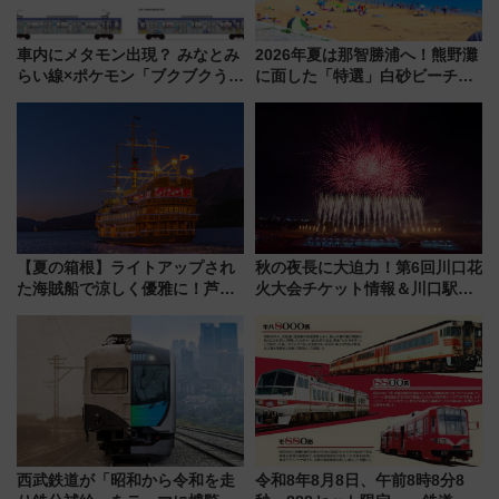
車内にメタモン出現？ みなとみ
2026年夏は那智勝浦へ！熊野灘
らい線×ポケモン「ブクブクうみ
に面した「特選」白砂ビーチは
ぞこの街」ラッピング電車が運
必見 「第17回那智勝浦町花火大
行開始に！ この夏は直通列車で
会」は8月11日開催！
横浜へ！
【夏の箱根】ライトアップされ
秋の夜長に大迫力！第6回川口花
た海賊船で涼しく優雅に！芦ノ
火大会チケット情報＆川口駅か
湖花火大会にあわせた特別なク
らのアクセスガイド
ルーズ
西武鉄道が「昭和から令和を走
令和8年8月8日、午前8時8分8