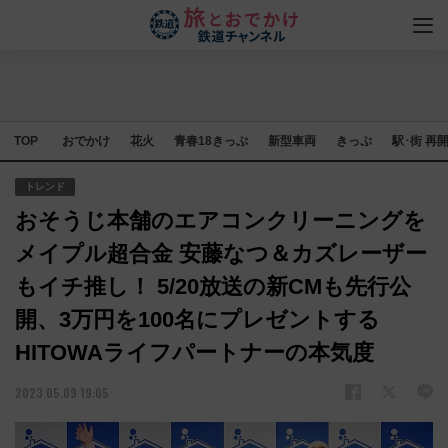
TOP
おでかけ
花火
青春18きっぷ
新型車両
きっぷ
駅･街 再
トレンド
おそうじ本舗のエアコンクリーニングを
メイプル超合金 安藤なつ＆カズレーザー
もイチ推し！ 5/20放送の新CMも先行公
開、3万円を100名にプレゼントする
HITOWAライフパートナーの本気度
2023.05.09 19:05