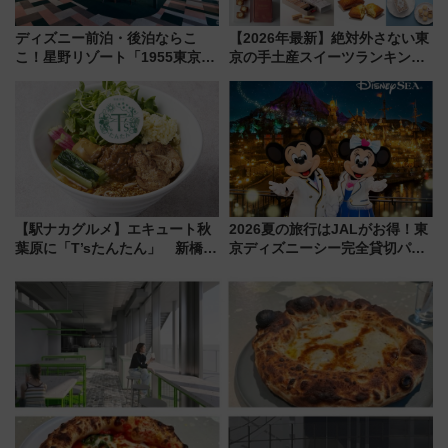
ディズニー前泊・後泊ならこ
【2026年最新】絶対外さない東
こ！星野リゾート「1955東京ベ
京の手土産スイーツランキング
イ」が子連れや夕食難民を救う5
TOP10！帰省のお土産選びに迷
つの理由 無料バス＆24時間サー
ったら
ビスで混雑回避
【駅ナカグルメ】エキュート秋
2026夏の旅行はJALがお得！東
葉原に「T’sたんたん」 新橋に
京ディズニーシー完全貸切パー
551蓬莱のDNAを継ぐ「東京豚
ティー招待券が当たるキャンペ
饅」、オムライス専門店「肉と
ーン始まる 条件は「夏の国内
たまご」新グルメ続々登場！
線に2回搭乗」
【2026年8月】