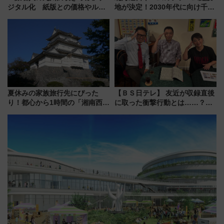
ジタル化 紙版との価格やルー
地が決定！2030年代に向け千歳
ルの違いを解説
線沿線が一大野球エリア
夏休みの家族旅行先にぴった
【ＢＳ日テレ】 友近が収録直後
り！都心から1時間の「湘南西エ
に取った衝撃行動とは……？
リア」満喫ガイド 鎌倉・江の
『友近・礼二の妄想トレイン』
島とは異なる魅力を持つ今夏の
で極上の夏祭り鉄道旅を放送
注目スポット