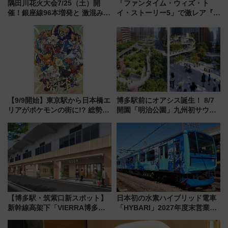
隅田川花火大会7/25（土）開
「ファンタイム・ウィズ・ト
催！銀座線96本増発と 激混みの
イ・ストーリー5」で激レア『ロ
「浅草駅」を回避する最寄り駅･
ルカナ』カードをゲット！最新
アクセス攻略法、2万発の花火が
デコレーションも徹底解説
都心の夜に！
【9/9開始】東京駅から日本橋エ
博多駅前にオアシス誕生！ 8/7
リアがポケモンの街に!? 総勢
開園「明治公園」九州初サウナ
100匹以上が出現「レジェンド
TOTOPAや日本一のピザなど絶
リサーチ」本格謎解き・グッズ
品グルメ登場で駅前の過ごし方
情報まとめ
はどう変わる？
【博多駅・筑紫口新スポット】
日本初の水素ハイブリッド電車
新幹線高架下「VIERRA博多テ
「HYBARI」2027年度末営業運
ラス」が9/18開業！九州初出店
転へ 鉄道・発電・まちづくり
など注目の全6店舗 「博多活憩
で水素利活用が加速