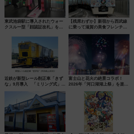
東武池袋駅に導入されたウォー
【残席わずか】新宿から西武線
クスルー型「顔認証改札」を見
に乗って滋賀の美食フレンチを
る 低コストで「顔パス」実装
堪能？ 大人気レストラン列車
「52席の至福」で味わう近江牛
や伝統文化の特別コラボ
近鉄が新型レール削正車「きず
富士山と花火の絶景コラボ！
な」9月導入 「ミリング式」採
2026年「河口湖湖上祭」を楽し
用でメンテナンス作業を効率
む完全ガイド＆鉄道アクセスの
化！安全性や乗り心地の向上に
ススメ
貢献するだけでなく、全線区で
活躍するための仕組みも