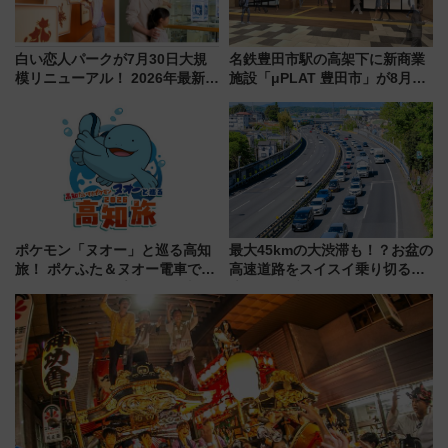
白い恋人パークが7月30日大規
名鉄豊田市駅の高架下に新商業
模リニューアル！ 2026年最新の
施設「μPLAT 豊田市」が8月26
新エリア・工場見学の見どころ
日開業！全8店舗が出店し街の新
と料金・アクセスを徹底解説
たな玄関口へ
（札幌市）
ポケモン「ヌオー」と巡る高知
最大45kmの大渋滞も！？お盆の
旅！ ポケふた＆ヌオー電車で楽
高速道路をスイスイ乗り切る快
しむ鉄道スタンプラリーで土佐
適ドライブ術
路の絶景と絶品グルメを満喫！
（7月18日スタート）