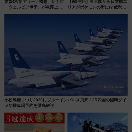
愛媛OV新アリーナ構想、伊予市
【9/9開始】東京駅から日本橋エ
「ウェルピア伊予」が急浮上！
リアがポケモンの街に!? 総勢
サイボウズ青野社長の参加表明
100匹以上が出現「レジェンド
で探る鉄道アクセスの未来
リサーチ」本格謎解き・グッズ
情報まとめ
小松島港まつり2026にブルーインパルス飛来！JR四国の臨時ダイ
ヤや駐車場予約を徹底解説