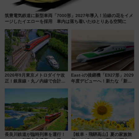
筑豊電気鉄道に新型車両「7000形」2027年導入！沿線の花をイメ
ージしたイエローを採用 車内は落ち着いたゆとりある空間に
2026年9月東京メトロダイヤ改
East-iの後継機「E927形」2029
正！銀座線・丸ノ内線で合計
年度デビューへ！新たな「新幹
212本の大増発、混雑緩和に期
線専用検測車」の性能を徹底解
待
説【JR東日本】
長良川鉄道が臨時列車を運行！
【岐阜・飛騨高山】夏の家族旅