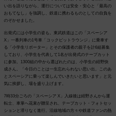
い出を語りながら、運行については安全・安心と「最高の
おもてなし」を強調し、鉄道に携わるものとしての自負を
のぞかせました。
出発式には小学生の姿も。東武鉄道はこの「スペーシア
X」一番列車の1号車「コックピットラウンジ」に乗車す
る「小学生リポーター」とその保護者の親子を計6組募集
しており、小学生を代表して1名が出発式のテープカット
に参加。1300組の中から選ばれたのは、小学生の紺野快
成さん。「今日のことは一生忘れられない思い出。このあ
とスペーシアに乗って楽しんでいきたいと思います」と元
気に挨拶し、場を盛り上げます。
7時33分ごろの「スペーシア X」入線後は紺野さんから運
転士、車掌へ花束が贈呈され、テープカット・フォトセッ
ションと滞りなく進行。沿線地域の方々や鉄道ファンの熱