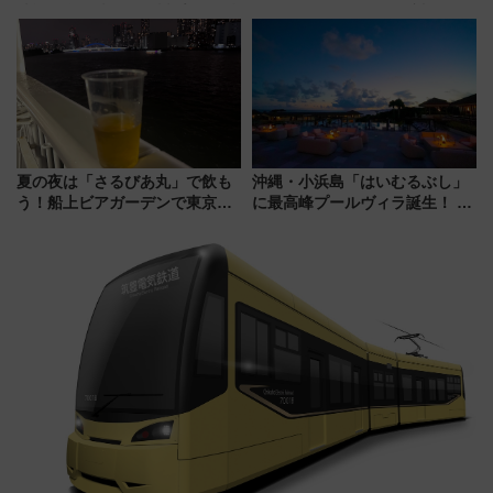
地酒と食を味わう信州プレDC特
ドバッグやPCケースも対象の
別企画
「身の回り品」新サイズ制限
(40×30×20cm)おさらい
夏の夜は「さるびあ丸」で飲も
沖縄・小浜島「はいむるぶし」
う！船上ビアガーデンで東京湾
に最高峰プールヴィラ誕生！ 石
の夜景を眺めながら軽く一
垣島から船で向かう究極のご褒
杯……工場直送生ビールや島グ
美旅「何もしない贅沢」を体験
ルメが美味い
してみない？