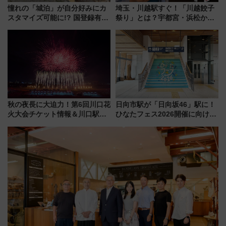
憧れの「城泊」が自分好みにカ
埼玉・川越駅すぐ！「川越餃子
スタマイズ可能に!? 国登録有形
祭り」とは？宇都宮・浜松から
文化財・丸亀城「延寿閣別館」
ご当地和牛まで全国の人気餃子
にオーダーメイド型の宿泊プラ
を食べ比べ【7月25日・26日開
ンが誕生！
催】
秋の夜長に大迫力！第6回川口花
日向市駅が「日向坂46」駅に！
火大会チケット情報＆川口駅か
ひなたフェス2026開催に向けJR
らのアクセスガイド
九州が記念きっぷや臨時列車で
全力応援 夜行列車「ドリーム
おひさま号」も走る