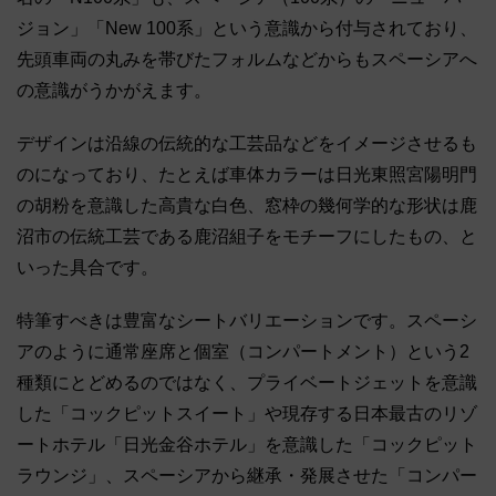
ジョン」「New 100系」という意識から付与されており、
先頭車両の丸みを帯びたフォルムなどからもスペーシアへ
の意識がうかがえます。
デザインは沿線の伝統的な工芸品などをイメージさせるも
のになっており、たとえば車体カラーは日光東照宮陽明門
の胡粉を意識した高貴な白色、窓枠の幾何学的な形状は鹿
沼市の伝統工芸である鹿沼組子をモチーフにしたもの、と
いった具合です。
特筆すべきは豊富なシートバリエーションです。スペーシ
アのように通常座席と個室（コンパートメント）という2
種類にとどめるのではなく、プライベートジェットを意識
した「コックピットスイート」や現存する日本最古のリゾ
ートホテル「日光金谷ホテル」を意識した「コックピット
ラウンジ」、スペーシアから継承・発展させた「コンパー