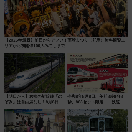
【2026年最新】前日からアツい！高崎まつり（群馬）無料観覧エ
リアから初開催100人みこしまで
【明日から】お盆の新幹線「の
令和8年8月8日、午前8時8分8
ぞみ」は自由席なし！8月8日午
秒、888セット限定……鉄道各
前はほぼ満席…でも数時間ズラ
社の「8・8・8」な記念きっぷ
せば空きが見つかることも 混
たち
雑避ける「空席」探しのコツ