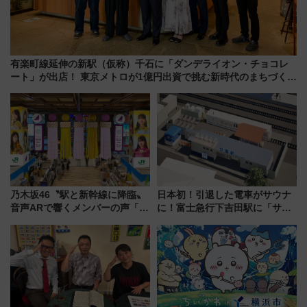
有楽町線延伸の新駅（仮称）千石に「ダンデライオン・チョコレ
ート」が出店！ 東京メトロが1億円出資で挑む新時代のまちづくり
とは？
乃木坂46〝駅と新幹線に降臨〟
日本初！引退した電車がサウナ
音声ARで響くメンバーの声「真
に！富士急行下吉田駅に「サ電
夏の全国ツアー2026」
（SADEN）」2026年12月開
業 行き交う電車の音や振動を
感じながら「ととのう」新感覚