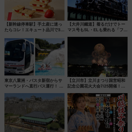
【新幹線停車駅】手土産に迷っ
【大井川鐵道】着るだけでトー
たらコレ！エキュート品川で3年
マス号もSL・ELも乗れる「フリ
連続売上1位を獲得した定番手土
ーきっぷTシャツ」8月6日より
産スイーツとは？
受注販売
東京八重洲・バスタ新宿からサ
【立川市】立川まつり国営昭和
マーランドへ直行バス運行！ お
記念公園花火大会7/25開催！
トクな1Dayパスで夏のプールと
5000発の花火が夜を彩る 今年は
推し活を楽しもう！（2026年
混雑に要注意、その理由は
8/1～31）