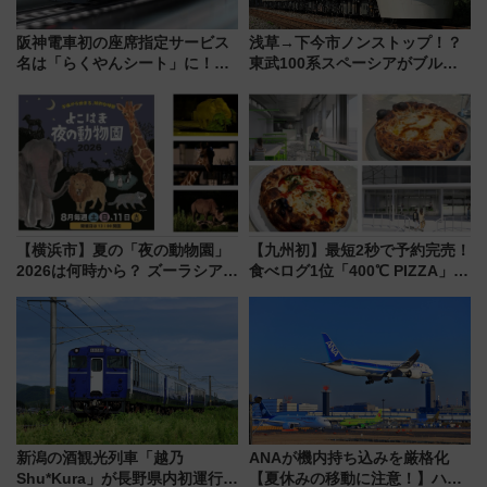
阪神電車初の座席指定サービス
浅草→下今市ノンストップ！？
名は「らくやんシート」に！新
東武100系スペーシアがブルー
型3000系で大阪梅田～山陽姫路
リボン賞35周年記念で「デビュ
を快適移動
ー当時の停車駅」を再現 運転
時刻や特急券の買い方を紹介
【横浜市】夏の「夜の動物園」
【九州初】最短2秒で予約完売！
2026は何時から？ ズーラシア・
食べログ1位「400℃ PIZZA」が
野毛山・金沢の電車アクセスや
博多駅すぐの明治公園に8/7オー
見どころ、限定イベントを徹底
プン。もつ鍋風など限定メニュ
解説！
ーも
新潟の酒観光列車「越乃
ANAが機内持ち込みを厳格化
Shu*Kura」が長野県内初運行！
【夏休みの移動に注意！】ハン