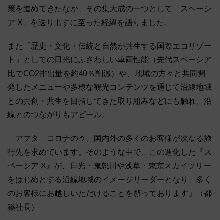
策を進めてきたなか、その集大成の一つとして「スペーシ
ア X」を送り出すに至った経緯を語りました。
また「歴史・文化・伝統と自然が共生する国際エコリゾー
ト」としての日光にふさわしい車両性能（先代スペーシア
比でCO2排出量を約40％削減）や、地域の方々と共同開
発したメニューや多様な観光コンテンツを通じて沿線地域
との共創・共生を目指してきた取り組みなどにも触れ、沿
線とのつながりもアピール。
「アフターコロナの今、国内外の多くのお客様が次なる旅
行先を求めています。そのような中で、この進化した『ス
ペーシア X』が、日光・鬼怒川や浅草・東京スカイツリー
をはじめとする沿線地域のイメージリーダーとなり、多く
のお客様にお越しいただけることを願っております」（都
築社長）