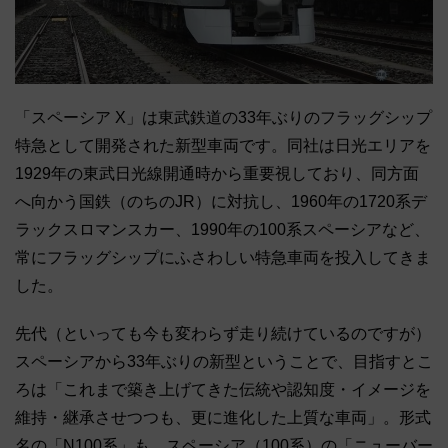
「スペーシア X」は東武鉄道の33年ぶりのフラッグシップ
特急として開発された新型車両です。同社は日光エリアを
1929年の東武日光線開通時から重要視しており、同方面
へ向かう国鉄（のちのJR）に対抗し、1960年の1720系デ
ラックスロマンスカー、1990年の100系スペーシアなど、
常にフラッグシップにふさわしい特急車両を投入してきま
した。
先代（といっても今も変わらず走り続けているのですが）
スペーシアから33年ぶりの新型ということで、目指すとこ
ろは「これまで築き上げてきた伝統や認知度・イメージを
維持・継承させつつも、更に進化した上質な車両」。形式
名の「N100系」も、スペーシア（100系）の「ニューバー