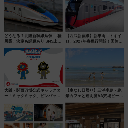
どうなる？北陸新幹線延伸 「桂
【西武新宿線】新車両「トキイ
川案」決定も課題あり SNS上の
ロ」2027年春運行開始！田無・
声は
新所沢にも停車 2028年春には
「第2弾」も
大阪・関西万博公式キャラクタ
【車なし日帰り】三浦半島・絶
ー「ミャクミャク」ピンバッジ
景カフェと透明度AA穴場ビーチ
新登場！関西の駅構内などで7月
を巡る！ おトクな電車きっぷ活
中旬発売
用してストレスフリー旅へ行こ
う！