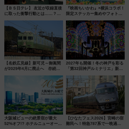
【ＢＳ日テレ】 友近が収録直後
『映画ちいかわ』×横浜コラボ！
に取った衝撃行動とは……？
限定ステッカー集めやフォトス
『友近・礼二の妄想トレイン』
ポット、特別花火でみなとみら
で極上の夏祭り鉄道旅を放送
いを満喫しよう（花火鑑賞会応
募は7/12まで！）
【名鉄広見線】新可児～御嵩間
2027年も開催！冬の神戸を彩る
が2029年4月に廃止へ 存続協
「第32回神戸ルミナリエ」新た
議終了で100年の歴史に幕
な「希望の鐘」とともに震災の
記憶を次世代へ
大阪城ビューの絶景宿が最大
【ひなたフェス2026】宮崎の宿
52%オフ!? ホテルニューオータ
難民へ！特急787系で一晩過ご
ニ大阪の40周年「夏のタイムセ
せる夜間滞在型イベント「スワ