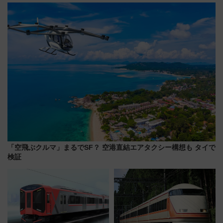
ール」で秋の関西旅を豪華にす
ローおひさま」が救世主に？
る方法（8月20日まで！）
「空飛ぶクルマ」まるでSF？ 空港直結エアタクシー構想も タイで
検証