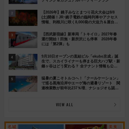
ディング＆カジュアルパーティープラン
【2026年】銚子みなとまつり花火大会は8/8
(土)開催！JR･銚子電鉄の臨時列車やアクセス
情報、利根川に咲く8,000発の大迫力＆屋台を
満喫
【西武新宿線】新車両「トキイロ」2027年春
運行開始！田無・新所沢にも停車 2028年春
には「第2弾」も
9月10日オープンの直結ビル「ekubo京成」誕
生で、スカイライナーも停まる巨大ハブ駅・新
鎌ヶ谷はどう変わる？ 全テナント情報も公
開！
猛暑の夏こそトルコへ！「クールケーション」
で巡る黒海沿岸やエーゲ海の避暑リゾート 関
連検索数が前年比237％増、ナショジオも認め
る『2026年に訪れるべき世界の旅先』
VIEW ALL