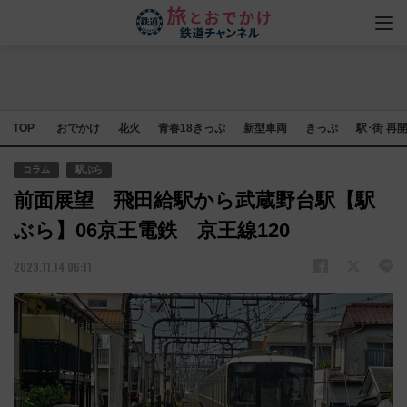
TOP
おでかけ
花火
青春18きっぷ
新型車両
きっぷ
駅･街 再
コラム
駅ぶら
前面展望 飛田給駅から武蔵野台駅【駅
ぶら】06京王電鉄 京王線120
2023.11.14 06:11