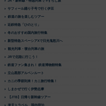
JR・新幹線・特急列車で #ずらし旅
サフィール踊り子号で行く伊豆
鉄道の旅を楽しむツアー
近鉄特急「ひのとり」
冬のおすすめ国内旅行特集
新型特急スペーシアXで日光鬼怒川へ
観光列車・寝台列車の旅
JRで北陸に行こう！
鉄道ファン集まれ！ 鉄道博物館特集
立山黒部アルペンルート
カニの季節到来！カニ旅行特集！
しまかぜで行く伊勢志摩
【JTB】日帰り新幹線ツアー
楽天トラベル 国内宿泊