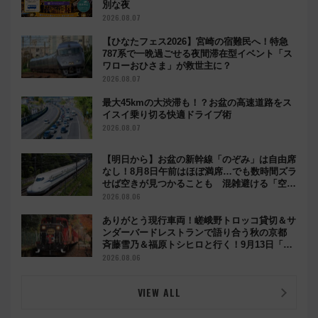
別な夜
2026.08.07
【ひなたフェス2026】宮崎の宿難民へ！特急
787系で一晩過ごせる夜間滞在型イベント「ス
ワローおひさま」が救世主に？
2026.08.07
最大45kmの大渋滞も！？お盆の高速道路をス
イスイ乗り切る快適ドライブ術
2026.08.07
【明日から】お盆の新幹線「のぞみ」は自由席
なし！8月8日午前はほぼ満席…でも数時間ズラ
せば空きが見つかることも 混雑避ける「空
席」探しのコツ
2026.08.06
ありがとう現行車両！嵯峨野トロッコ貸切＆サ
ンダーバードレストランで語り合う秋の京都
斉藤雪乃＆福原トシヒロと行く！9月13日「京
都の鉄道満喫ツアー」開催
2026.08.06
VIEW ALL