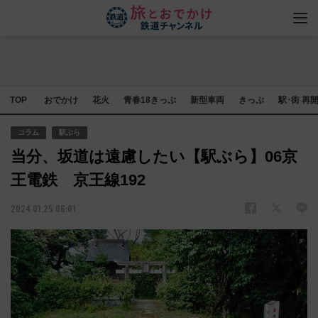
TOP
おでかけ
花火
青春18きっぷ
新型車両
きっぷ
駅･街 再
コラム
駅ぶら
当分、坂道は遠慮したい【駅ぶら】06京
王電鉄 京王線192
2024.01.25 06:01