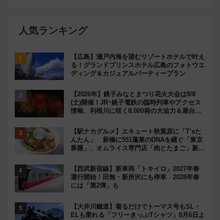
人気ランキング
【広島】瀬戸内海を望むリゾートホテルで叶え
る！グランドプリンスホテル広島のフォトウエ
ディング＆カジュアルパーティープラン
【2026年】銚子みなとまつり花火大会は8/8
(土)開催！JR･銚子電鉄の臨時列車やアクセス
情報、利根川に咲く8,000発の大迫力＆屋台を
満喫
【駅ナカグルメ】エキュート秋葉原に「T’sた
んたん」 新橋に551蓬莱のDNAを継ぐ「東京
豚饅」、オムライス専門店「肉とたまご」新グ
ルメ続々登場！【2026年8月】
【西武新宿線】新車両「トキイロ」2027年春
運行開始！田無・新所沢にも停車 2028年春
には「第2弾」も
【大井川鐵道】着るだけでトーマス号もSL・
ELも乗れる「フリーきっぷTシャツ」8月6日よ