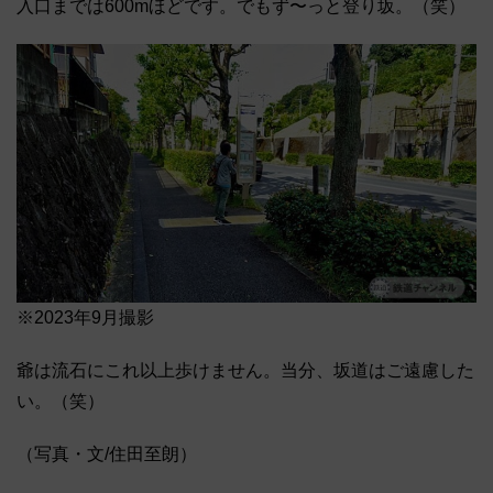
入口までは600mほどです。でもず〜っと登り坂。（笑）
※2023年9月撮影
爺は流石にこれ以上歩けません。当分、坂道はご遠慮した
い。（笑）
（写真・文/住田至朗）