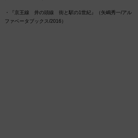
・『京王線 井の頭線 街と駅の1世紀』（矢嶋秀一/アル
ファベータブックス/2016）