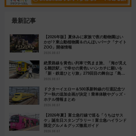
最新記事
【2026年版】夏休みに家族で夜の動物園はい
かが？東山動植物園＆のんほいパーク「ナイト
ZOO」開催情報
2026.08.07
絶景路線を黄色い列車で気まま旅、「海が見え
る難読駅」で幸せの黄色いハンカチに願いを
「新・鉄道ひとり旅」279回目の舞台は「島原
鉄道」
2026.08.07
ドクターイエロー＆500系新幹線の引退記念ツ
アー秋の追加企画が決定！乗車体験やグッズ・
ホテル情報まとめ
2026.08.07
【2026年夏】富士急行線で巡る「うちはサス
ケ」誕生日スタンプラリー！富士急ハイランド
限定グルメ＆グッズ徹底ガイド
2026.08.07