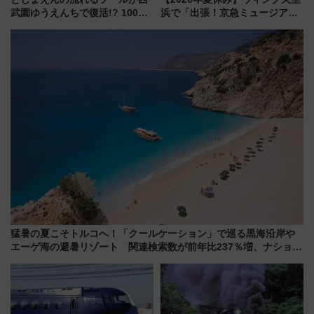
武園ゆうえんちで復活!? 100周
浜で「出張！京急ミュージア
年記念企画＆「春日のうん○スラ
ム」開催！入場無料でスタンプ
イダー」に注目 2026年夏は所
ラリーや子ども制服撮影も
沢へ遊びに行こう
猛暑の夏こそトルコへ！「クールケーション」で巡る黒海沿岸や
エーゲ海の避暑リゾート 関連検索数が前年比237％増、ナショジ
オも認める『2026年に訪れるべき世界の旅先』