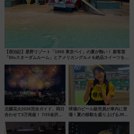
【宿泊記】星野リゾート「1955 東京ベイ」の夏が熱い！ 新客室
「50sスターダムルーム」とアメリカングルメ＆絶品スイーツを満
喫（千葉県浦安市）
北國花火2026完全ガイド、両日
球場のビール販売員が車内に登
合わせて3万発超！ 7/25金沢大
場！夏の移動を盛り上げるJR九
会・8/1川北大会の2つの花火大
州「ビール新幹線」7月31日・8
会の日程・アクセス・観覧席ま
月7日限定 ソフトバンクホーク
とめ（石川県）
スとコラボ