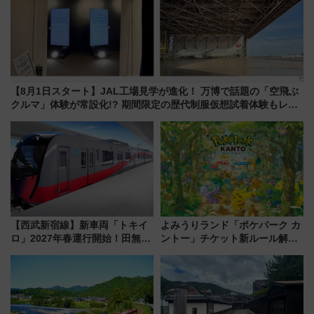
【8月1日スタート】JAL工場見学が進化！ 万博で話題の「空飛ぶ
クルマ」体験が常設化!? 期間限定の歴代制服仮想試着体験もレポ
ート
【西武新宿線】新車両「トキイ
よみうりランド「ポケパーク カ
ロ」2027年春運行開始！田無・
ントー」チケット新ルール解
新所沢にも停車 2028年春には
説！購入制限の緩和と入場時の
「第2弾」も
本人確認が11月スタート