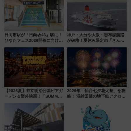
日向市駅が「日向坂46」駅に！
神戸・大分や大阪・志布志航路
ひなたフェス2026開催に向けJR
が破格！夏休み限定の「さんふ
九州が記念きっぷや臨時列車で
らわあスペシャルセール」スタ
全力応援 夜行列車「ドリーム
ート 夕朝食ビュッフェ付きで
おひさま号」も走る
快適な船旅はいかが？
【2026夏】都立明治公園ビアガ
2026年「仙台七夕花火祭」を攻
ーデン＆野外映画！「SUMMER
略！ 混雑回避の地下鉄アクセス
LOUNGE」のアクセスと上映ス
からまだ買える有料席情報、花
ケジュール 夜風とビール、映画
火前に楽しむ仙台観光ルートま
を満喫！
で解説！