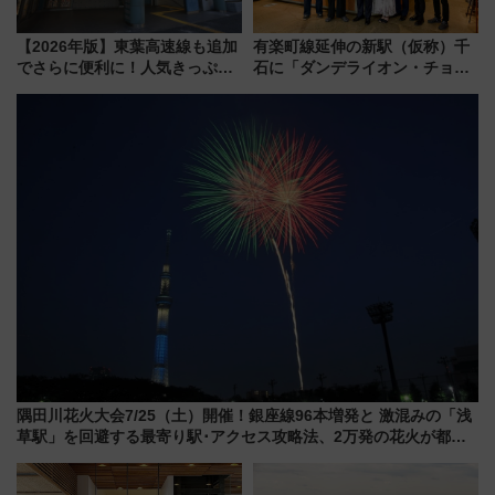
【2026年版】東葉高速線も追加
有楽町線延伸の新駅（仮称）千
でさらに便利に！人気きっぷ
石に「ダンデライオン・チョコ
「サンキューちばフリーパス」
レート」が出店！ 東京メトロが
今年も発売 秋・早春に千葉県を
1億円出資で挑む新時代のまちづ
巡るなら使い勝手・コスパ抜群
くりとは？
隅田川花火大会7/25（土）開催！銀座線96本増発と 激混みの「浅
草駅」を回避する最寄り駅･アクセス攻略法、2万発の花火が都心
の夜に！