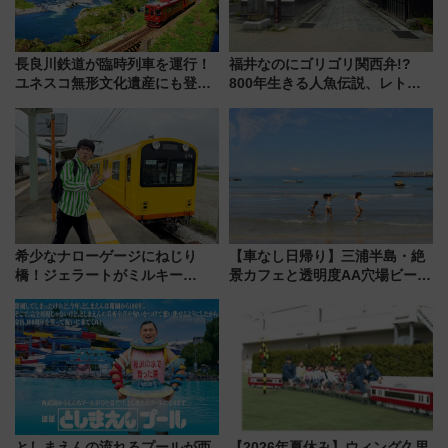
長良川鉄道が臨時列車を運行！
福井なのにゴリゴリ関西弁!?
ユネスコ無形文化遺産にも登録
800年生きる人魚伝説、レトロ
された「郡上おどり」楽しむ人
建築の町並み「小浜西組」、町
に 乗車には予約が必要
屋カフェで非日常を！週末観光
に最適な小浜の歩き方
希少なナローゲージにねじり
【車なし日帰り】三浦半島・絶
橋！ジェラートがミルキー
景カフェと透明度AA穴場ビーチ
米！？「新・鉄道ひとり旅」
を巡る！ おトクな電車きっぷ活
278回目の舞台は「三岐鉄道北
用してストレスフリー旅へ行こ
勢線」
う！
としまえんの流れるプールが西
【2026年夏休み】ウィング久里