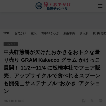
TOP
おでかけ
花火
青春18きっぷ
新型車両
きっぷ
駅･街 再
トレンド
中央軒煎餅が欠けたおかきをおトクな量
り売り GRAM Kakecco グラム かけっこ
展開！ 11/2〜11/4 に板橋本社でフェア販
売、アップサイクルで食べれるスプーン
も開発＿サステナブル“おかき”アクショ
ン
2023.10.31 18:10