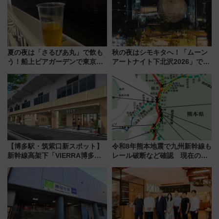
夏の夜は「さるびあ丸」で飲も
秋の夜はシモキタへ！「ムーン
う！船上ビアガーデンで東京湾
アートナイト下北沢2026」でイ
の夜景を眺めながら軽く一
マーシブシアターやアート巡り
杯……工場直送生ビールや島グ
を満喫しよう
ルメが美味い
【博多駅・筑紫口新スポット】
令和8年熊本地震で九州新幹線も
新幹線高架下「VIERRA博多テ
レール破断など確認 現在の運
ラス」が9/18開業！九州初出店
転見合わせ状況と交通網への影
など注目の全6店舗 「博多活憩
響
通り」も一新