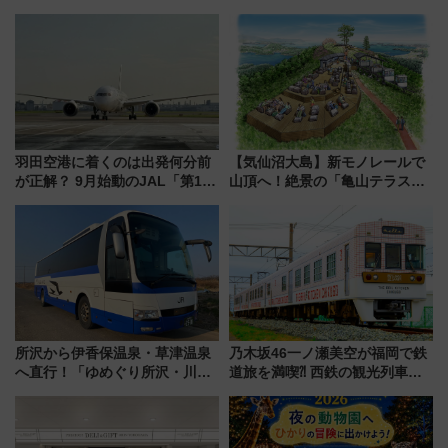
羽田空港に着くのは出発何分前
【気仙沼大島】新モノレールで
が正解？ 9月始動のJAL「第1タ
山頂へ！絶景の「亀山テラス
ーミナル北側サテライト」は徒
360°」が7月19日オープン、休
歩1キロ超え！ 知っておきたい
暇村のお得な日帰りプランも登
変更点まとめ
場
所沢から伊香保温泉・草津温泉
乃木坂46一ノ瀬美空が福岡で鉄
へ直行！「ゆめぐり所沢・川越
道旅を満喫⁈ 西鉄の観光列車
号」で群馬の温泉旅をもっと気
「THE RAIL KITCHEN
軽に 運行ダイヤ・運賃を解説
CHIKUGO」で巡る福岡･太宰
府･柳川の旅！YouTubeが公開
に