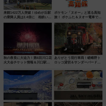
来館1422万人突破！ゆめが丘駅
ポケモン「ヌオー」と巡る高知
の乗降人員は2.4倍に 相鉄いず
旅！ ポケふた＆ヌオー電車で楽
み野線「ゆめが丘ソラトス」2周
しむ鉄道スタンプラリーで土佐
年祭にそうにゃん＆DB.スター
路の絶景と絶品グルメを満喫！
マンが登場
（7月18日スタート）
秋の夜長に大迫力！第6回川口花
ありがとう現行車両！嵯峨野ト
火大会チケット情報＆川口駅か
ロッコ貸切＆サンダーバードレ
らのアクセスガイド
ストランで語り合う秋の京都
斉藤雪乃＆福原トシヒロと行
く！9月13日「京都の鉄道満喫
ツアー」開催