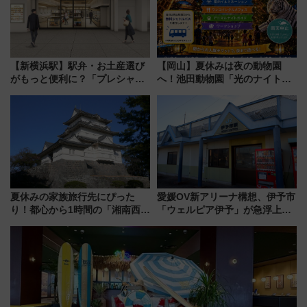
【新横浜駅】駅弁・お土産選び
【岡山】夏休みは夜の動物園
がもっと便利に？「プレシャス
へ！池田動物園「光のナイトズ
デリ＆ギフト新横浜」がオープ
ー2026」で光と動物が彩る特別
ン 場所や営業時間・限定弁当
な夜
を紹介
夏休みの家族旅行先にぴった
愛媛OV新アリーナ構想、伊予市
り！都心から1時間の「湘南西エ
「ウェルピア伊予」が急浮上！
リア」満喫ガイド 鎌倉・江の
サイボウズ青野社長の参加表明
島とは異なる魅力を持つ今夏の
で探る鉄道アクセスの未来
注目スポット