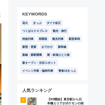
KEYWORDS
花火
きっぷ
ダイヤ改正
つくばエクスプレス
観光・旅行
特急列車
再開発
観光列車
新型車両
新型・更新
おでかけ
新幹線
新線・新駅開業
新・鉄道ひとり旅
新オープン・注目スポット
イベント列車・臨時列車
青春18きっぷ
人気ランキング
【9/9開始】東京駅から日
本橋エリアがポケモンの街