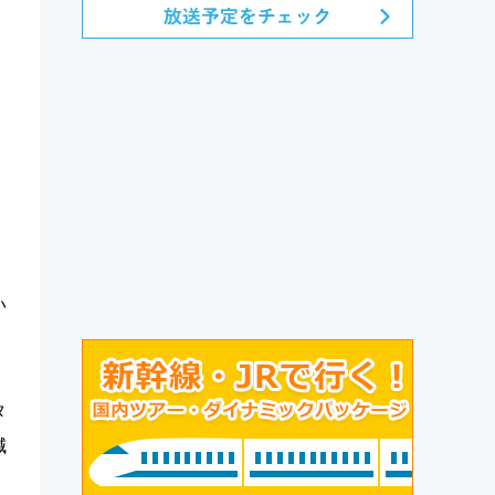
い
タ
減