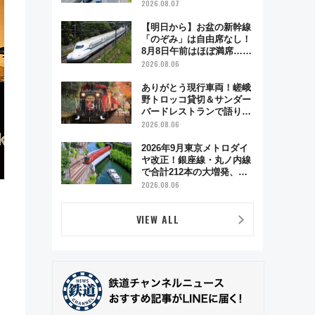
2026.08.07
【明日から】お盆の新幹線
「のぞみ」は自由席なし！
8月8日午前はほぼ満席…で
も数時間ズラせば空きが見
2026.08.06
つかることも 混雑避ける
「空席」探しのコツ
ありがとう現行車両！嵯峨
野トロッコ貸切＆サンダー
バードレストランで語り合
う秋の京都 斉藤雪乃＆福
2026.08.06
原トシヒロと行く！9月13
日「京都の鉄道満喫ツア
2026年9月東京メトロダイ
ー」開催
ヤ改正！銀座線・丸ノ内線
で合計212本の大増発、混
雑緩和に期待
2026.08.06
VIEW ALL