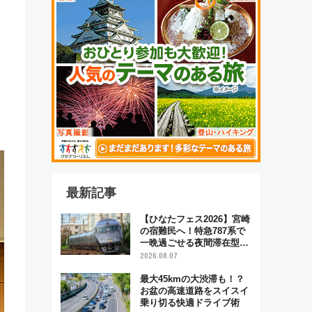
よ
最新記事
【ひなたフェス2026】宮崎
の宿難民へ！特急787系で
一晩過ごせる夜間滞在型イ
ベント「スワローおひさ
2026.08.07
ま」が救世主に？
最大45kmの大渋滞も！？
お盆の高速道路をスイスイ
乗り切る快適ドライブ術