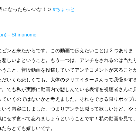
界になったらいいな！☺️
#ちょっと
tion) – Shinonome
ピンと来たからです。この動画で伝えたいことは 2 つありま
も悲しいよということ。もう一つは、アンチをされるのは当た
いうこと。普段動画を投稿していてアンチコメントが来ること
ただいくら悲しくても、大体のクリエイターさんって我慢をす
す。でも私が実際に動画内で悲しんでいる表情を視聴者さんに
っていくのではないかと考えました。それをできる限りポップ
という内容にしました。つまりアンチは減って欲しいけど、や
気にせず食べて忘れましょうということです！私の動画を見て
れたらとても嬉しいです。