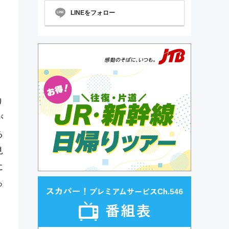
LINEをフォロー
り
が
る
見
に
っ
、