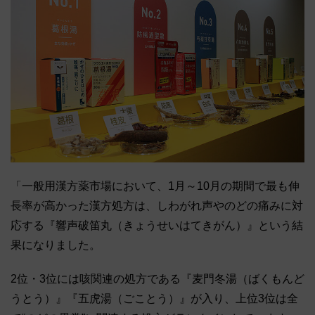
「一般用漢方薬市場において、1月～10月の期間で最も伸
長率が高かった漢方処方は、しわがれ声やのどの痛みに対
応する『響声破笛丸（きょうせいはてきがん）』という結
果になりました。
2位・3位には咳関連の処方である『麦門冬湯（ばくもんど
うとう）』『五虎湯（ごことう）』が入り、上位3位は全