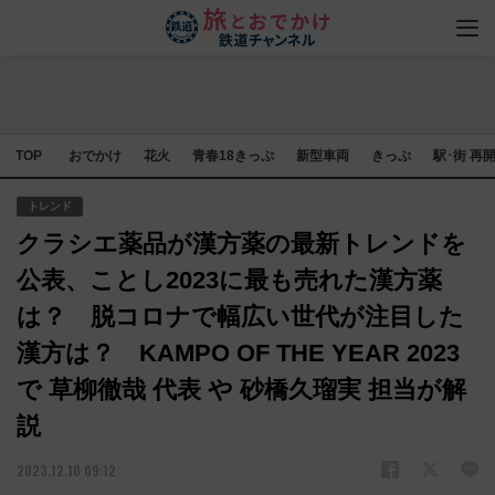
TOP
おでかけ
花火
青春18きっぷ
新型車両
きっぷ
駅･街 再
トレンド
クラシエ薬品が漢方薬の最新トレンドを
公表、ことし2023に最も売れた漢方薬
は？ 脱コロナで幅広い世代が注目した
漢方は？ KAMPO OF THE YEAR 2023
で 草柳徹哉 代表 や 砂橋久瑠実 担当が解
説
2023.12.10 09:12