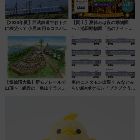
【2026年夏】西武鉄道でおトク
【岡山】夏休みは夜の動物園
に秩父へ？ 小児50円＆コスパ最
へ！池田動物園「光のナイトズ
強きっぷで「安・近・短」な家
ー2026」で光と動物が彩る特別
族旅行！ 深夜の正丸トンネル探
な夜
検や特急ラビューも
【気仙沼大島】新モノレールで
車内にメタモン出現？ みなとみ
山頂へ！絶景の「亀山テラス
らい線×ポケモン「ブクブクうみ
360°」が7月19日オープン、休
ぞこの街」ラッピング電車が運
暇村のお得な日帰りプランも登
行開始に！ この夏は直通列車で
場
横浜へ！