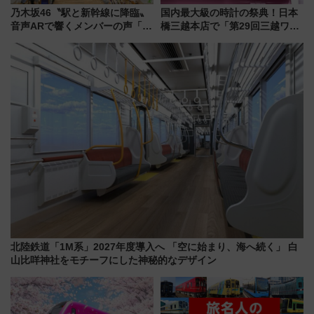
乃木坂46〝駅と新幹線に降臨〟
国内最大級の時計の祭典！日本
音声ARで響くメンバーの声「真
橋三越本店で「第29回三越ワー
夏の全国ツアー2026」
ルドウォッチフェア」開幕
【2026年8月5日～25日】
北陸鉄道「1M系」2027年度導入へ 「空に始まり、海へ続く」 白
山比咩神社をモチーフにした神秘的なデザイン