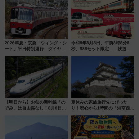
2026年夏・京急「ウィング・シ
令和8年8月8日、午前8時8分8
ート」平日特別運行 ダイヤ・
秒、888セット限定……鉄道各
乗車方法を解説！2階建てバスや
社の「8・8・8」な記念きっぷ
三浦海岸を堪能できるお出かけ
たち
プランもご紹介
【明日から】お盆の新幹線「の
夏休みの家族旅行先にぴった
ぞみ」は自由席なし！8月8日午
り！都心から1時間の「湘南西エ
前はほぼ満席…でも数時間ズラ
リア」満喫ガイド 鎌倉・江の
せば空きが見つかることも 混
島とは異なる魅力を持つ今夏の
雑避ける「空席」探しのコツ
注目スポット