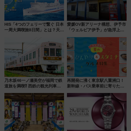
HIS「4つのフェリーで繋ぐ 日本
愛媛OV新アリーナ構想、伊予市
一周大満喫旅8日間」とは？天橋
「ウェルピア伊予」が急浮上！
立・小樽・日光東照宮など全国
サイボウズ青野社長の参加表明
の絶景＆限定グルメを網羅！煩
で探る鉄道アクセスの未来
雑な手続きも不要でお手軽に楽
しめるプランが登場
乃木坂46一ノ瀬美空が福岡で鉄
再開発に沸く東京駅八重洲口！
道旅を満喫⁈ 西鉄の観光列車
新幹線・バス乗車前に寄りたい
「THE RAIL KITCHEN
「ヤエチカ」2026年夏の「ひん
CHIKUGO」で巡る福岡･太宰
やり＆スタミナグルメ」6選【新
府･柳川の旅！YouTubeが公開
店舗も！】
に