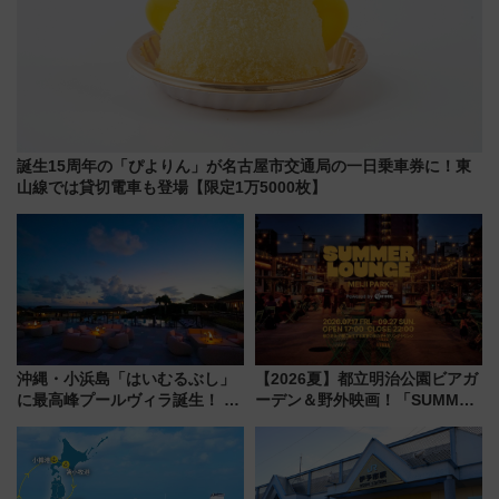
誕生15周年の「ぴよりん」が名古屋市交通局の一日乗車券に！東
山線では貸切電車も登場【限定1万5000枚】
沖縄・小浜島「はいむるぶし」
【2026夏】都立明治公園ビアガ
に最高峰プールヴィラ誕生！ 石
ーデン＆野外映画！「SUMMER
垣島から船で向かう究極のご褒
LOUNGE」のアクセスと上映ス
美旅「何もしない贅沢」を体験
ケジュール 夜風とビール、映画
してみない？
を満喫！