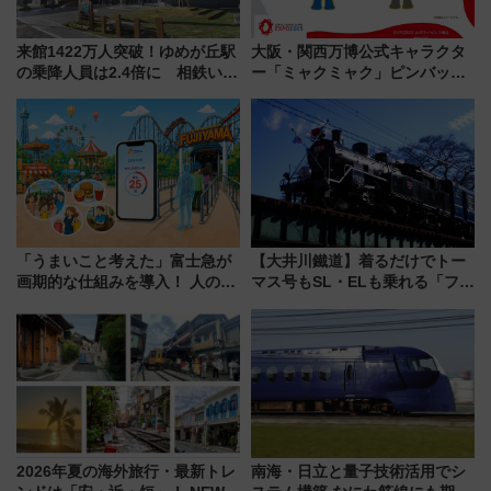
来館1422万人突破！ゆめが丘駅
大阪・関西万博公式キャラクタ
の乗降人員は2.4倍に 相鉄いず
ー「ミャクミャク」ピンバッジ
み野線「ゆめが丘ソラトス」2周
新登場！関西の駅構内などで7月
年祭にそうにゃん＆DB.スター
中旬発売
マンが登場
「うまいこと考えた」富士急が
【大井川鐵道】着るだけでトー
画期的な仕組みを導入！ 人のか
マス号もSL・ELも乗れる「フリ
わりにスマホが並ぶ「分身く
ーきっぷTシャツ」8月6日より
ん」始動
受注販売
2026年夏の海外旅行・最新トレ
南海・日立と量子技術活用でシ