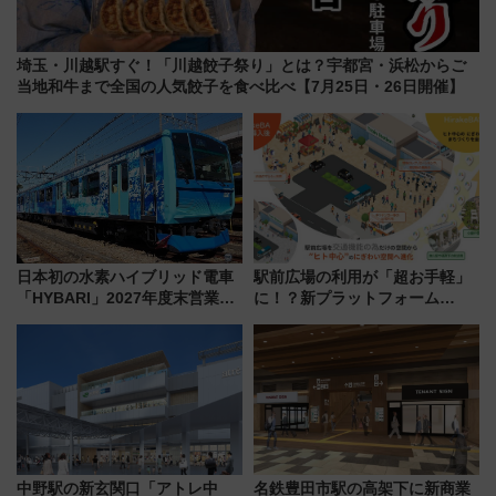
埼玉・川越駅すぐ！「川越餃子祭り」とは？宇都宮・浜松からご
当地和牛まで全国の人気餃子を食べ比べ【7月25日・26日開催】
日本初の水素ハイブリッド電車
駅前広場の利用が「超お手軽」
「HYBARI」2027年度末営業運
に！？新プラットフォーム
転へ 鉄道・発電・まちづくり
「HirakeBA」8月3日始動、ス
で水素利活用が加速
マホで簡単申請 物販や演奏会な
どに【JR東日本】
中野駅の新玄関口「アトレ中
名鉄豊田市駅の高架下に新商業