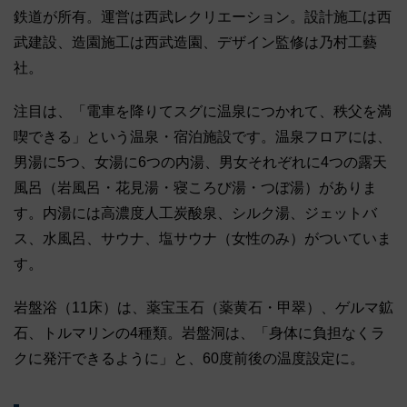
鉄道が所有。運営は西武レクリエーション。設計施工は西
武建設、造園施工は西武造園、デザイン監修は乃村工藝
社。
注目は、「電車を降りてスグに温泉につかれて、秩父を満
喫できる」という温泉・宿泊施設です。温泉フロアには、
男湯に5つ、女湯に6つの内湯、男女それぞれに4つの露天
風呂（岩風呂・花見湯・寝ころび湯・つぼ湯）がありま
す。内湯には高濃度人工炭酸泉、シルク湯、ジェットバ
ス、水風呂、サウナ、塩サウナ（女性のみ）がついていま
す。
岩盤浴（11床）は、薬宝玉石（薬黄石・甲翠）、ゲルマ鉱
石、トルマリンの4種類。岩盤洞は、「身体に負担なくラ
クに発汗できるように」と、60度前後の温度設定に。