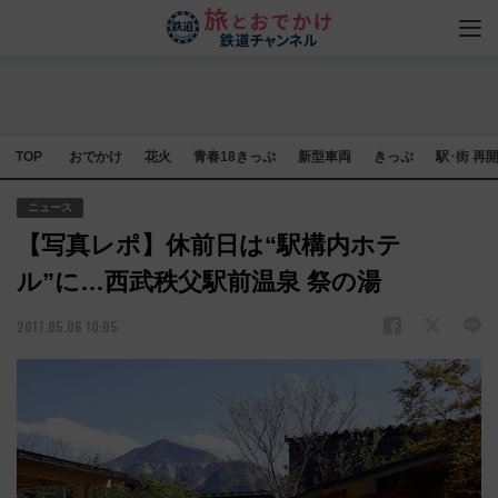
TOP
おでかけ
花火
青春18きっぷ
新型車両
きっぷ
駅･街 再
ニュース
【写真レポ】休前日は“駅構内ホテ
ル”に…西武秩父駅前温泉 祭の湯
2017.05.06 10:05