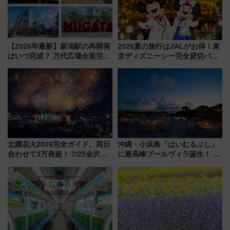
【2026年最新】新潟駅の再開発
2026夏の旅行はJALがお得！東
はいつ完成？ 万代広場全面完成
京ディズニーシー完全貸切パー
から「にいがた2キロ」・古町再
ティー招待券が当たるキャンペ
開発、バスタ新潟構想まで徹底
ーン始まる 条件は「夏の国内
解説！
線に2回搭乗」
北國花火2026完全ガイド、両日
沖縄・小浜島「はいむるぶし」
合わせて3万発超！ 7/25金沢大
に最高峰プールヴィラ誕生！ 石
会・8/1川北大会の2つの花火大
垣島から船で向かう究極のご褒
会の日程・アクセス・観覧席ま
美旅「何もしない贅沢」を体験
とめ（石川県）
してみない？