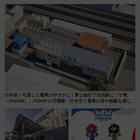
型3000系で大阪梅田～山陽姫路
ライナーも停まる巨大ハブ駅・
を快適移動
新鎌ヶ谷はどう変わる？ 全テナ
ント情報も公開！
日本初！引退した電車がサウナに！富士急行下吉田駅に「サ電
（SADEN）」2026年12月開業 行き交う電車の音や振動を感じな
がら「ととのう」新感覚