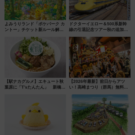
よみうりランド「ポケパーク カ
ドクターイエロー＆500系新幹
ントー」チケット新ルール解
線の引退記念ツアー秋の追加企
説！購入制限の緩和と入場時の
画が決定！乗車体験やグッズ・
本人確認が11月スタート
ホテル情報まとめ
【駅ナカグルメ】エキュート秋
【2026年最新】前日からアツ
葉原に「T’sたんたん」 新橋に
い！高崎まつり（群馬）無料観
551蓬莱のDNAを継ぐ「東京豚
覧エリアから初開催100人みこ
饅」、オムライス専門店「肉と
しまで
たまご」新グルメ続々登場！
【2026年8月】