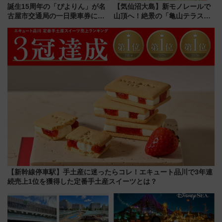
誕生15周年の「ぴよりん」が名
【気仙沼大島】新モノレールで
古屋市交通局の一日乗車券に！
山頂へ！絶景の「亀山テラス
東山線では貸切電車も登場【限
360°」が7月19日オープン、休
定1万5000枚】
暇村のお得な日帰りプランも登
場
【新幹線停車駅】手土産に迷ったらコレ！エキュート品川で3年連
続売上1位を獲得した定番手土産スイーツとは？