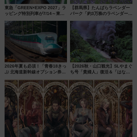
東急「GREEN×EXPO 2027」ラ
【群馬県】たんばらラベンダー
ッピング特別列車が7/14～東
パーク「約3万株のラベンダー」
横・田園都市・目黒線でデビュ
が見頃！新幹線＆無料送迎バス
ー！ 注目の編成やデザインまと
で都心から約1時間半で夏の絶景
め
を！
2026年夏も必須！「青春18きっ
【2026秋・山口観光】SLやまぐ
ぷ 北海道新幹線オプション券」
ち号「貴婦人」復活＆「はなあ
自動改札対応ルールと途中下車
かり」初走行区間も！山口DCの
の罠
注目観光列車まとめ きっぷの取
り方は？