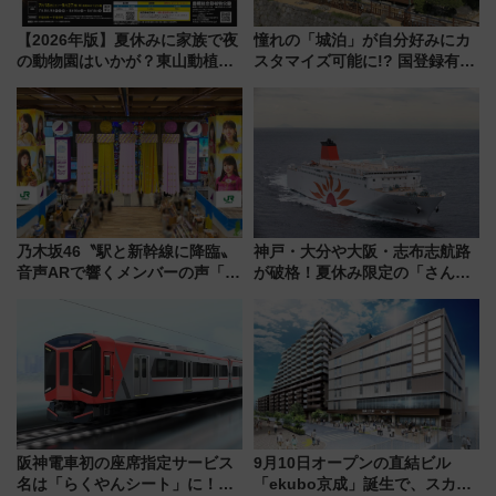
【2026年版】夏休みに家族で夜
憧れの「城泊」が自分好みにカ
の動物園はいかが？東山動植物
スタマイズ可能に!? 国登録有形
園＆のんほいパーク「ナイト
文化財・丸亀城「延寿閣別館」
ZOO」開催情報
にオーダーメイド型の宿泊プラ
ンが誕生！
乃木坂46〝駅と新幹線に降臨〟
神戸・大分や大阪・志布志航路
音声ARで響くメンバーの声「真
が破格！夏休み限定の「さんふ
夏の全国ツアー2026」
らわあスペシャルセール」スタ
ート 夕朝食ビュッフェ付きで
快適な船旅はいかが？
阪神電車初の座席指定サービス
9月10日オープンの直結ビル
名は「らくやんシート」に！新
「ekubo京成」誕生で、スカイ