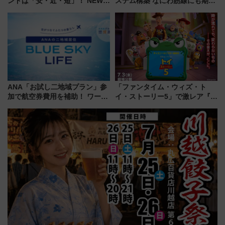
ンドは「安・近・短」！ NEWT
ステム構築 なにわ筋線にも期待
調査から読み解く、最新の人気
乗務員・車両計画作業を短縮へ
渡航先TOP5とは？ 円安時代の
旅行術
ANA「お試し二地域プラン」参
「ファンタイム・ウィズ・ト
加で航空券費用を補助！ ワーケ
イ・ストーリー5」で激レア『ロ
ーションや週末移住に最適な自
ルカナ』カードをゲット！最新
治体は？ 2026年は対象のエリア
デコレーションも徹底解説
が拡大！