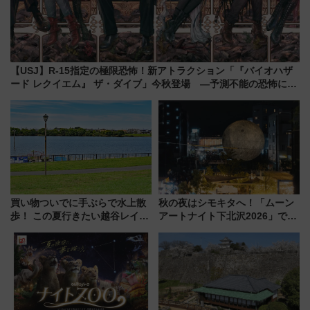
【USJ】R-15指定の極限恐怖！新アトラクション「『バイオハザ
ード レクイエム』 ザ・ダイブ」今秋登場 ―予測不能の恐怖に泣
き叫べ―
買い物ついでに手ぶらで水上散
秋の夜はシモキタへ！「ムーン
歩！ この夏行きたい越谷レイク
アートナイト下北沢2026」でイ
タウンの新たな水辺の憩いエリ
マーシブシアターやアート巡り
ア「LAKESIDE PARK」（埼玉
を満喫しよう
県越谷市）