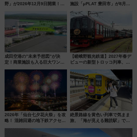
野」が2026年12月9日開業！新
施設「μPLAT 豊田市」が8月26
改札直結で屋上BBQも楽しめる
日開業！全8店舗が出店し街の新
注目スポット
たな玄関口へ
成田空港の”未来予想図”が決
【嵯峨野観光鉄道】2027年春デ
定！商業施設も入る巨大ワンタ
ビューの新型トロッコ列車、い
ーミナル、京成の高架新駅整備
よいよ試運転開始へ！現行車両
で新型特急が品川･羽田とを結
は2026年で引退
ぶ！ JR空港駅は2面3線化！
2026年「仙台七夕花火祭」を攻
絶景路線を黄色い列車で気まま
略！ 混雑回避の地下鉄アクセス
旅、「海が見える難読駅」で幸
からまだ買える有料席情報、花
せの黄色いハンカチに願いを
火前に楽しむ仙台観光ルートま
「新・鉄道ひとり旅」279回目