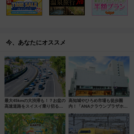
今、あなたにオススメ
最大45kmの大渋滞も！？お盆の
高知城やひろめ市場も徒歩圏
高速道路をスイスイ乗り切る快
内！「ANAクラウンプラザホテ
適ドライブ術
ル高知」が8月開業