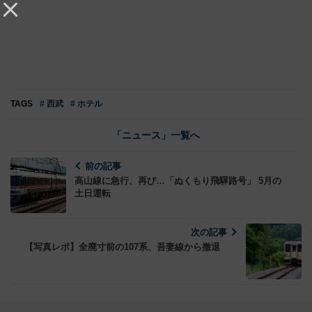
TAGS
# 西武
# ホテル
「ニュース」一覧へ
前の記事
高山線に急行、再び…「ぬくもり飛驒路号」 5月の
土日運転
次の記事
【写真レポ】全廃寸前の107系、吾妻線から撤退