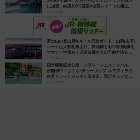
SHIRAHAMA」が世界的なホテルブランドSLH
に加盟、純度100%源泉×全室スイートの極上リ
2025.09.01
ゾート
富士山の登山規制ルール完全ガイド！山梨(吉田)
ルートは人数制限あり、静岡側も4,000円義務化
でマナー学習を！必須装備や入山予約方法も解
2026.05.18
説
国営昭和記念公園「フラワーフェスティバル」
が開催中！さくら･チューリップ･ネモフィラの
絶景リレーとシャボン玉演出、限定グルメなど
2026.03.28
紹介