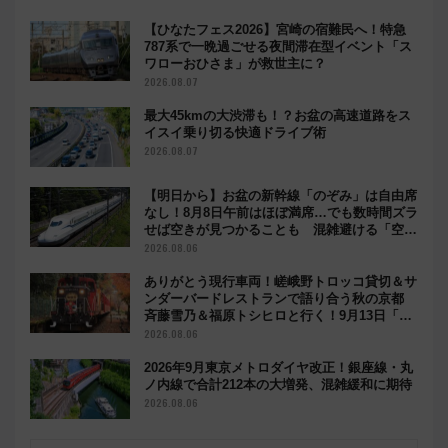
【ひなたフェス2026】宮崎の宿難民へ！特急
787系で一晩過ごせる夜間滞在型イベント「ス
ワローおひさま」が救世主に？
2026.08.07
最大45kmの大渋滞も！？お盆の高速道路をス
イスイ乗り切る快適ドライブ術
2026.08.07
【明日から】お盆の新幹線「のぞみ」は自由席
なし！8月8日午前はほぼ満席…でも数時間ズラ
せば空きが見つかることも 混雑避ける「空
席」探しのコツ
2026.08.06
ありがとう現行車両！嵯峨野トロッコ貸切＆サ
ンダーバードレストランで語り合う秋の京都
斉藤雪乃＆福原トシヒロと行く！9月13日「京
都の鉄道満喫ツアー」開催
2026.08.06
2026年9月東京メトロダイヤ改正！銀座線・丸
ノ内線で合計212本の大増発、混雑緩和に期待
2026.08.06