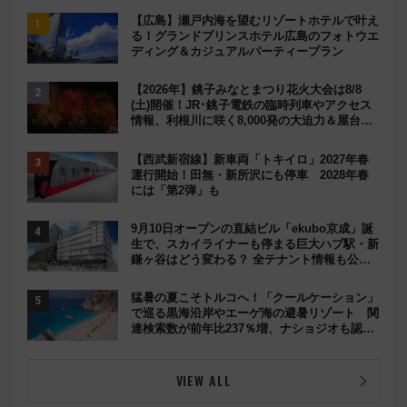
【広島】瀬戸内海を望むリゾートホテルで叶え
る！グランドプリンスホテル広島のフォトウエ
ディング＆カジュアルパーティープラン
【2026年】銚子みなとまつり花火大会は8/8
(土)開催！JR･銚子電鉄の臨時列車やアクセス
情報、利根川に咲く8,000発の大迫力＆屋台を
満喫
【西武新宿線】新車両「トキイロ」2027年春
運行開始！田無・新所沢にも停車 2028年春
には「第2弾」も
9月10日オープンの直結ビル「ekubo京成」誕
生で、スカイライナーも停まる巨大ハブ駅・新
鎌ヶ谷はどう変わる？ 全テナント情報も公
開！
猛暑の夏こそトルコへ！「クールケーション」
で巡る黒海沿岸やエーゲ海の避暑リゾート 関
連検索数が前年比237％増、ナショジオも認め
る『2026年に訪れるべき世界の旅先』
VIEW ALL