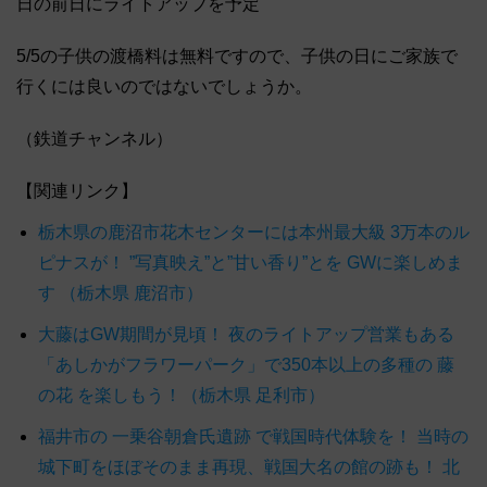
日の前日にライトアップを予定
5/5の子供の渡橋料は無料ですので、子供の日にご家族で
行くには良いのではないでしょうか。
（鉄道チャンネル）
【関連リンク】
栃木県の鹿沼市花木センターには本州最大級 3万本のル
ピナスが！ ”写真映え”と”甘い香り”とを GWに楽しめま
す （栃木県 鹿沼市）
大藤はGW期間が見頃！ 夜のライトアップ営業もある
「あしかがフラワーパーク」で350本以上の多種の 藤
の花 を楽しもう！（栃木県 足利市）
福井市の 一乗谷朝倉氏遺跡 で戦国時代体験を！ 当時の
城下町をほぼそのまま再現、戦国大名の館の跡も！ 北