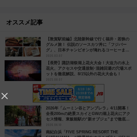
オススメ記事
【敦賀駅前編】北陸新幹線で行く福井・若狭の
グルメ旅！ 伝説のソースカツ丼に「フジバー
グ」、日本チャンピオンが淹れるコーヒーまで
2026.03.07
レポート
【長野】諏訪湖祭湖上花火大会！大迫力の水上
花火、アクセスや交通規制･混雑回避の穴場スポ
ットを徹底解説、8/15以外の花火大会も！
2025.08.07
2026年「ムーミン谷とアンブレラ」4/11開幕！
全長200mの絶景スカイとGWの湖上花火にアク
セス情報、東飯能駅の“新オブジェ”まで徹底ガ
2026.04.10
イド
南紀白浜「FIVE SPRING RESORT THE