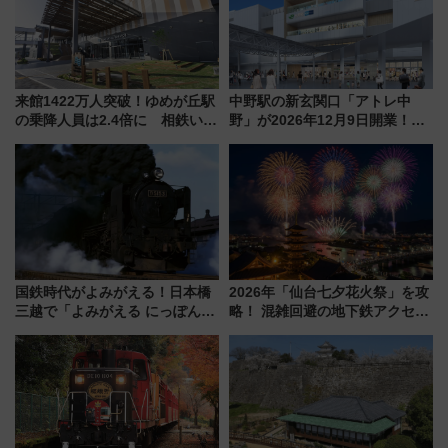
来館1422万人突破！ゆめが丘駅
中野駅の新玄関口「アトレ中
の乗降人員は2.4倍に 相鉄いず
野」が2026年12月9日開業！新
み野線「ゆめが丘ソラトス」2周
改札直結で屋上BBQも楽しめる
年祭にそうにゃん＆DB.スター
注目スポット
マンが登場
国鉄時代がよみがえる！日本橋
2026年「仙台七夕花火祭」を攻
三越で「よみがえる にっぽんの
略！ 混雑回避の地下鉄アクセス
鉄道展」7/22-8/3開催、広田尚
からまだ買える有料席情報、花
敬の名作写真も、駅弁フェスも
火前に楽しむ仙台観光ルートま
同時開催！
で解説！