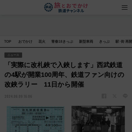
TOP
おでかけ
花火
青春18きっぷ
新型車両
きっぷ
駅･街 再
ニュース
「実際に改札鋏で入鋏します」西武鉄道
の4駅が開業100周年、鉄道ファン向けの
改鋏ラリー 11日から開催
2024.06.09 16:06