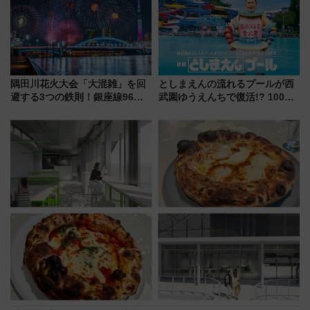
く！9月13日「京都の鉄道満喫
ショジオも認める『2026年に訪
ツアー」開催
れるべき世界の旅先』
隅田川花火大会「大混雑」を回
としまえんの流れるプールが西
避する3つの鉄則！銀座線96本
武園ゆうえんちで復活!? 100周
増発･浅草線臨時ダイヤ･スカイ
年記念企画＆「春日のうん○スラ
ツリー駅の規制まとめ 7/25開催
イダー」に注目 2026年夏は所
（2026年）
沢へ遊びに行こう