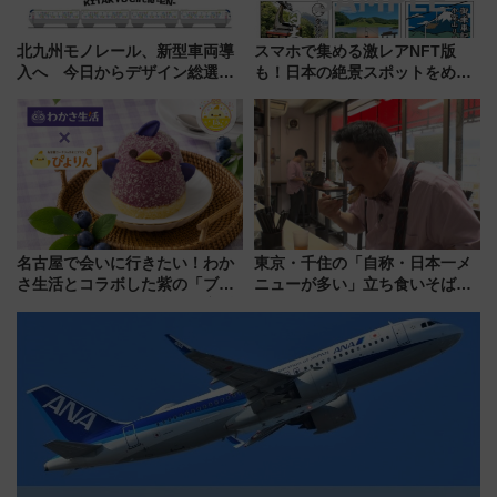
北九州モノレール、新型車両導
スマホで集める激レアNFT版
入へ 今日からデザイン総選挙
も！日本の絶景スポットをめぐ
始まる
って集める「索道印(さくどうい
ん)」企画がスタート
名古屋で会いに行きたい！わか
東京・千住の「自称・日本一メ
さ生活とコラボした紫の「ブル
ニューが多い」立ち食いそば屋
ーベリーぴよりん」期間限定販
とは？ ＢＳ日テレ『ドランク塚
売
地のふらっと立ち食いそば』
7/27夜10時～放送