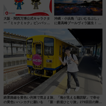
大阪・関西万博公式キャラクタ
沖縄・小浜島「はいむるぶし」
ー「ミャクミャク」ピンバッジ
に最高峰プールヴィラ誕生！ 石
新登場！関西の駅構内などで7月
垣島から船で向かう究極のご褒
中旬発売
美旅「何もしない贅沢」を体験
してみない？
絶景路線を黄色い列車で気まま旅、「海が見える難読駅」で幸せ
の黄色いハンカチに願いを 「新・鉄道ひとり旅」279回目の舞台