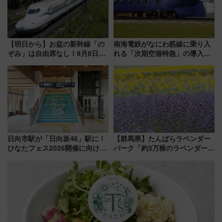
【明日から】お盆の新幹線「の
南海電鉄がなにわ筋線に乗り入
ぞみ」は自由席なし！8月8日午
れる「次期空港特急」の導入を
前はほぼ満席…でも数時間ズラ
決定！ピニンファリーナによる
せば空きが見つかることも 混
日本初の鉄道デザイン
雑避ける「空席」探しのコツ
日向市駅が「日向坂46」駅に！
【群馬県】たんばらラベンダー
ひなたフェス2026開催に向けJR
パーク「約3万株のラベンダー」
九州が記念きっぷや臨時列車で
が見頃！新幹線＆無料送迎バス
全力応援 夜行列車「ドリーム
で都心から約1時間半で夏の絶景
おひさま号」も走る
を！