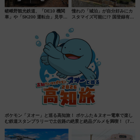
嵯峨野観光鉄道、「DE10 機関
憧れの「城泊」が自分好みにカ
車」や「SK200 運転台」見学ツ
スタマイズ可能に!? 国登録有形
アーを開催！ ラストランイベン
文化財・丸亀城「延寿閣別館」
トの一環で激レア体験できちゃ
にオーダーメイド型の宿泊プラ
うかも 参加方法やスケジュール
ンが誕生！
をご紹介
ポケモン「ヌオー」と巡る高知旅！ ポケふた＆ヌオー電車で楽し
む鉄道スタンプラリーで土佐路の絶景と絶品グルメを満喫！（7月
18日スタート）