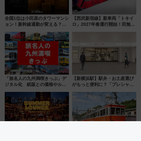
全国1位は小田原のタワーマンシ
【西武新宿線】新車両「トキイ
ョン！新幹線通勤が変える？
ロ」2027年春運行開始！田無・
「住みたい街」の最新トレンド
新所沢にも停車 2028年春には
【新築マンション人気ランキン
「第2弾」も
グ】
「旅名人の九州満喫きっぷ」デ
【新横浜駅】駅弁・お土産選び
ジタル化 紙版との価格やルー
がもっと便利に？「プレシャス
ルの違いを解説
デリ＆ギフト新横浜」がオープ
ン 場所や営業時間・限定弁当
を紹介
【2026夏】都立明治公園ビアガ
箱根登山電車100形引退記念企