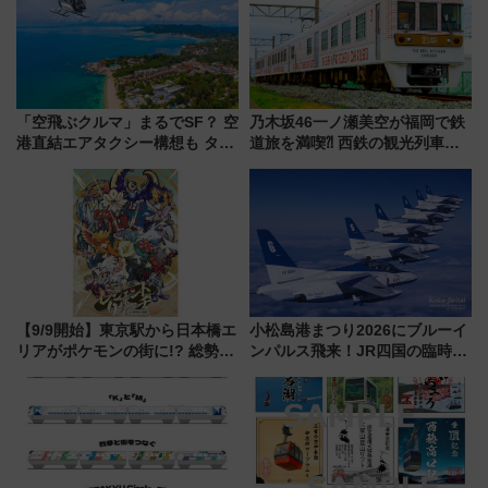
「空飛ぶクルマ」まるでSF？ 空
乃木坂46一ノ瀬美空が福岡で鉄
港直結エアタクシー構想も タイ
道旅を満喫⁈ 西鉄の観光列車
で検証
「THE RAIL KITCHEN
CHIKUGO」で巡る福岡･太宰
府･柳川の旅！YouTubeが公開
に
【9/9開始】東京駅から日本橋エ
小松島港まつり2026にブルーイ
リアがポケモンの街に!? 総勢
ンパルス飛来！JR四国の臨時ダ
100匹以上が出現「レジェンド
イヤや駐車場予約を徹底解説
リサーチ」本格謎解き・グッズ
情報まとめ