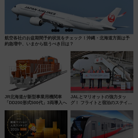
航空各社のお盆期間予約状況をチェック！沖縄・北海道方面は予
約急増中、いまから狙うべき日は？
JR北海道が新型事業用機関車
JALとマリオットの強力タッ
「DD200形式500代」3両導入へ
グ！ フライトと宿泊のステイタ
スマッチでFLY ON ポイントや
上級会員資格を効率よく獲得す
る方法を解説