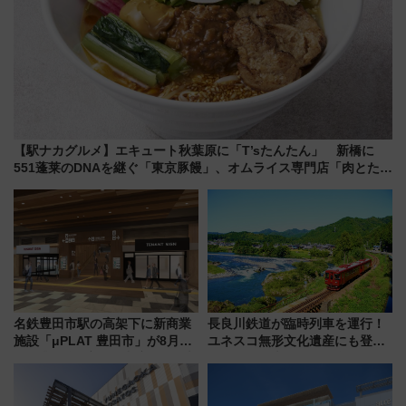
【駅ナカグルメ】エキュート秋葉原に「T’sたんたん」 新橋に
551蓬莱のDNAを継ぐ「東京豚饅」、オムライス専門店「肉とたま
ご」新グルメ続々登場！【2026年8月】
名鉄豊田市駅の高架下に新商業
長良川鉄道が臨時列車を運行！
施設「μPLAT 豊田市」が8月26
ユネスコ無形文化遺産にも登録
日開業！全8店舗が出店し街の新
された「郡上おどり」楽しむ人
たな玄関口へ
に 乗車には予約が必要