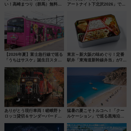
い！高崎まつり（群馬）無料観
アートナイト下北沢2026」でイ
覧エリアから初開催100人みこ
マーシブシアターやアート巡り
しまで
を満喫しよう
【2026年夏】富士急行線で巡る
東京～新大阪の味めぐり！定番
「うちはサスケ」誕生日スタン
駅弁「東海道新幹線弁当」が7月
プラリー！富士急ハイランド限
21日にリニューアル発売
定グルメ＆グッズ徹底ガイド
ありがとう現行車両！嵯峨野ト
猛暑の夏こそトルコへ！「クー
ロッコ貸切＆サンダーバードレ
ルケーション」で巡る黒海沿岸
ストランで語り合う秋の京都
やエーゲ海の避暑リゾート 関
斉藤雪乃＆福原トシヒロと行
連検索数が前年比237％増、ナ