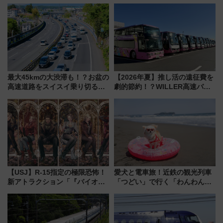
は「島原鉄道」
最大45kmの大渋滞も！？お盆の
【2026年夏】推し活の遠征費を
高速道路をスイスイ乗り切る快
劇的節約！？WILLER高速バス
適ドライブ術
「1km5円セール」やワンコイン
温泉の最強ルート 予約期間・
対象路線まとめ
【USJ】R-15指定の極限恐怖！
愛犬と電車旅！近鉄の観光列車
新アトラクション「『バイオハ
「つどい」で行く「わんわん列
ザード レクイエム』 ザ・ダイ
車」第5弾！海辺のBBQも楽し
ブ」今秋登場 ―予測不能の恐
める日帰りツアー
怖に泣き叫べ―