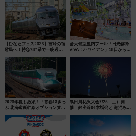
待
した、推し活遠征や観光時のリ
アルな懐事情
【ひなたフェス2026】宮崎の宿
全天候型屋内プール「日光霧降
難民へ！特急787系で一晩過ご
VIVA！ハワイアン」18日から営
せる夜間滞在型イベント「スワ
業開始 小さなお子様連れのフ
ローおひさま」が救世主に？
ァミリーから大人まで幅広い世
代が一日中楽しる夏のリゾート
を楽しんで
2026年夏も必須！「青春18きっ
隅田川花火大会7/25（土）開
ぷ 北海道新幹線オプション券」
催！銀座線96本増発と 激混みの
自動改札対応ルールと途中下車
「浅草駅」を回避する最寄り駅･
の罠
アクセス攻略法、2万発の花火が
都心の夜に！