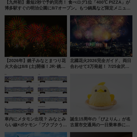
【九州初】最短2秒で予約完売！ 食べログ1位「400℃ PIZZA」が
博多駅すぐの明治公園に8/7オープン。もつ鍋風など限定メニュー
も
【2026年】銚子みなとまつり花
北國花火2026完全ガイド、両日
火大会は8/8 (土)開催！JR･銚子
合わせて3万発超！ 7/25金沢大
電鉄の臨時列車やアクセス情
会・8/1川北大会の2つの花火大
報、利根川に咲く8,000発の大迫
会の日程・アクセス・観覧席ま
力＆屋台を満喫
とめ（石川県）
車内にメタモン出現？ みなとみ
誕生15周年の「ぴよりん」が名
らい線×ポケモン「ブクブクうみ
古屋市交通局の一日乗車券に！
ぞこの街」ラッピング電車が運
東山線では貸切電車も登場【限
行開始に！ この夏は直通列車で
定1万5000枚】