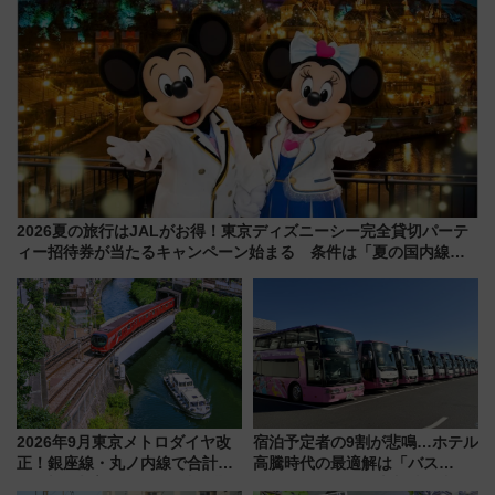
2026夏の旅行はJALがお得！東京ディズニーシー完全貸切パーテ
ィー招待券が当たるキャンペーン始まる 条件は「夏の国内線に2
回搭乗」
2026年9月東京メトロダイヤ改
宿泊予定者の9割が悲鳴…ホテル
正！銀座線・丸ノ内線で合計
高騰時代の最適解は「バス
212本の大増発、混雑緩和に期
泊」!? WILLER最新調査で判明