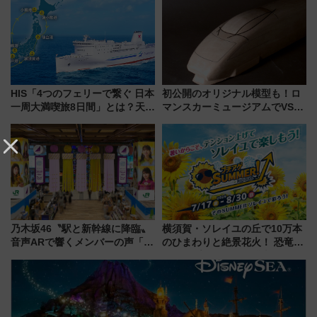
横浜へ！
HIS「4つのフェリーで繋ぐ 日本
初公開のオリジナル模型も！ロ
一周大満喫旅8日間」とは？天橋
マンスカーミュージアムでVSE
立・小樽・日光東照宮など全国
の設計秘話に迫る企画展が7月
の絶景＆限定グルメを網羅！煩
15日スタート
雑な手続きも不要でお手軽に楽
しめるプランが登場
乃木坂46〝駅と新幹線に降臨〟
横須賀・ソレイユの丘で10万本
音声ARで響くメンバーの声「真
のひまわりと絶景花火！ 恐竜や
夏の全国ツアー2026」
ドッグプールなど三浦半島の日
帰りお出かけ最新情報（2026年
7月17日～開催）