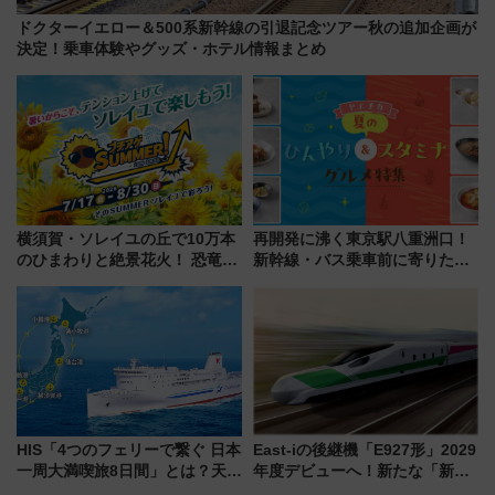
ドクターイエロー＆500系新幹線の引退記念ツアー秋の追加企画が
決定！乗車体験やグッズ・ホテル情報まとめ
横須賀・ソレイユの丘で10万本
再開発に沸く東京駅八重洲口！
のひまわりと絶景花火！ 恐竜や
新幹線・バス乗車前に寄りたい
ドッグプールなど三浦半島の日
「ヤエチカ」2026年夏の「ひん
帰りお出かけ最新情報（2026年
やり＆スタミナグルメ」6選【新
7月17日～開催）
店舗も！】
HIS「4つのフェリーで繋ぐ 日本
East-iの後継機「E927形」2029
一周大満喫旅8日間」とは？天橋
年度デビューへ！新たな「新幹
立・小樽・日光東照宮など全国
線専用検測車」の性能を徹底解