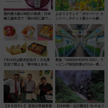
国内最大級の時計の祭典！日本
よみうりランド「ポケパーク カ
橋三越本店で「第29回三越ワー
ントー」チケット新ルール解
ルドウォッチフェア」開幕
説！購入制限の緩和と入場時の
【2026年8月5日～25日】
本人確認が11月スタート
7月16日は駅弁記念日！大丸東
東急「GREEN×EXPO 2027」ラ
京店で買える「車中映え弁当」
ッピング特別列車が7/14～東
フェア【2026年夏】
横・田園都市・目黒線でデビュ
ー！ 注目の編成やデザインまと
め
【ＢＳ日テレ】 友近が収録直後
【2026秋・山口観光】SLやまぐ