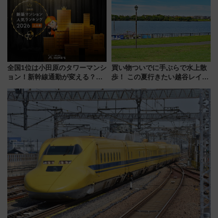
待
たな玄関口へ
全国1位は小田原のタワーマンシ
買い物ついでに手ぶらで水上散
ョン！新幹線通勤が変える？
歩！ この夏行きたい越谷レイク
「住みたい街」の最新トレンド
タウンの新たな水辺の憩いエリ
【新築マンション人気ランキン
ア「LAKESIDE PARK」（埼玉
グ】
県越谷市）