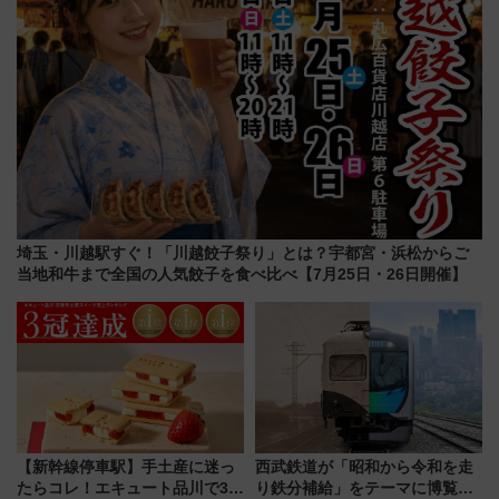
埼玉・川越駅すぐ！「川越餃子祭り」とは？宇都宮・浜松からご
当地和牛まで全国の人気餃子を食べ比べ【7月25日・26日開催】
【新幹線停車駅】手土産に迷っ
西武鉄道が「昭和から令和を走
たらコレ！エキュート品川で3年
り鉄分補給」をテーマに博覧会