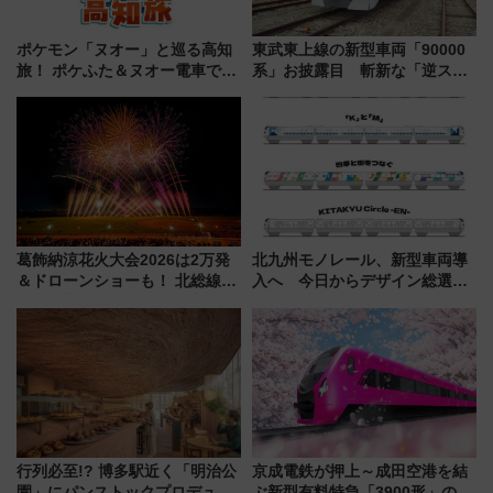
ポケモン「ヌオー」と巡る高知
東武東上線の新型車両「90000
旅！ ポケふた＆ヌオー電車で楽
系」お披露目 斬新な「逆スラ
しむ鉄道スタンプラリーで土佐
ント式」の先頭形状と明るく開
路の絶景と絶品グルメを満喫！
放的な車内空間に注目、デビュ
（7月18日スタート）
ーは9月
葛飾納涼花火大会2026は2万発
北九州モノレール、新型車両導
＆ドローンショーも！ 北総線を
入へ 今日からデザイン総選挙
使った穴場アクセスや臨時列
始まる
車、観覧スポット情報と周辺観
光まとめ（7/28開催）
行列必至!? 博多駅近く「明治公
京成電鉄が押上～成田空港を結
園」にパンストックプロデュー
ぶ新型有料特急「3900形」のコ