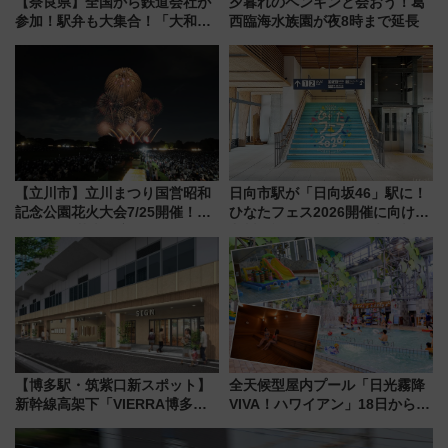
【奈良県】全国から鉄道会社が
夕暮れのペンギンと会おう！葛
参加！駅弁も大集合！「大和鉄
西臨海水族園が夜8時まで延長
道まつり2026」が8月8日・9日
に開催決定
【立川市】立川まつり国営昭和
日向市駅が「日向坂46」駅に！
記念公園花火大会7/25開催！
ひなたフェス2026開催に向けJR
5000発の花火が夜を彩る 今年は
九州が記念きっぷや臨時列車で
混雑に要注意、その理由は
全力応援 夜行列車「ドリーム
おひさま号」も走る
【博多駅・筑紫口新スポット】
全天候型屋内プール「日光霧降
新幹線高架下「VIERRA博多テ
VIVA！ハワイアン」18日から営
ラス」が9/18開業！九州初出店
業開始 小さなお子様連れのフ
など注目の全6店舗 「博多活憩
ァミリーから大人まで幅広い世