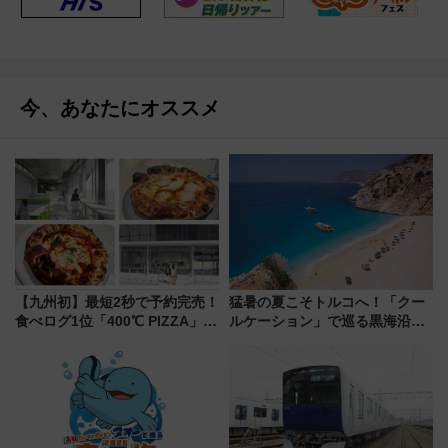
今、あなたにオススメ
【九州初】最短2秒で予約完売！
猛暑の夏こそトルコへ！「クー
食べログ1位「400℃ PIZZA」が
ルケーション」で巡る黒海沿岸
博多駅すぐの明治公園に8/7オー
やエーゲ海の避暑リゾート 関
プン。もつ鍋風など限定メニュ
連検索数が前年比237％増、ナ
ーも
ショジオも認める『2026年に訪
れるべき世界の旅先』