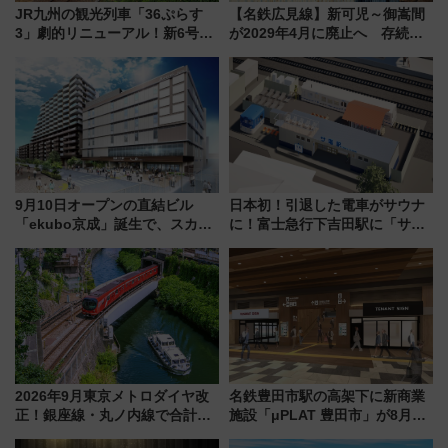
JR九州の観光列車「36ぷらす
【名鉄広見線】新可児～御嵩間
3」劇的リニューアル！新6号車
が2029年4月に廃止へ 存続協
“1〜2名用グリーン個室”と曜日
議終了で100年の歴史に幕
別 “プレミアムランチ”導入･ル
ートや価格など解説
9月10日オープンの直結ビル
日本初！引退した電車がサウナ
「ekubo京成」誕生で、スカイ
に！富士急行下吉田駅に「サ電
ライナーも停まる巨大ハブ駅・
（SADEN）」2026年12月開
新鎌ヶ谷はどう変わる？ 全テナ
業 行き交う電車の音や振動を
ント情報も公開！
感じながら「ととのう」新感覚
2026年9月東京メトロダイヤ改
名鉄豊田市駅の高架下に新商業
正！銀座線・丸ノ内線で合計
施設「μPLAT 豊田市」が8月26
212本の大増発、混雑緩和に期
日開業！全8店舗が出店し街の新