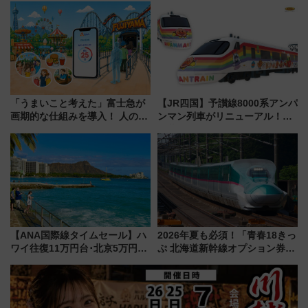
の絶景＆限定グルメを網羅！煩
説【JR東日本】
雑な手続きも不要でお手軽に楽
しめるプランが登場
「うまいこと考えた」富士急が
【JR四国】予讃線8000系アンパ
画期的な仕組みを導入！ 人のか
ンマン列車がリニューアル！内
わりにスマホが並ぶ「分身く
外装デザイン公開 デビューは
ん」始動
今年12月
【ANA国際線タイムセール】ハ
2026年夏も必須！「青春18きっ
ワイ往復11万円台･北京5万円台
ぷ 北海道新幹線オプション券」
～、憧れのビジネスクラスも！
自動改札対応ルールと途中下車
来春のGW旅行まで狙える激ア
の罠
ツ路線まとめ（8/10まで）