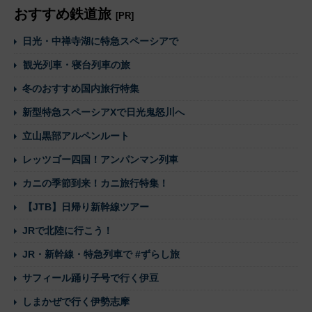
おすすめ鉄道旅
[PR]
日光・中禅寺湖に特急スペーシアで
観光列車・寝台列車の旅
冬のおすすめ国内旅行特集
新型特急スペーシアXで日光鬼怒川へ
立山黒部アルペンルート
レッツゴー四国！アンパンマン列車
カニの季節到来！カニ旅行特集！
【JTB】日帰り新幹線ツアー
JRで北陸に行こう！
JR・新幹線・特急列車で #ずらし旅
サフィール踊り子号で行く伊豆
しまかぜで行く伊勢志摩