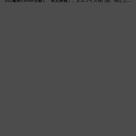
551蓬莱のDNAを継ぐ「東京豚饅」、オムライス専門店「肉とたま
ご」新グルメ続々登場！【2026年8月】