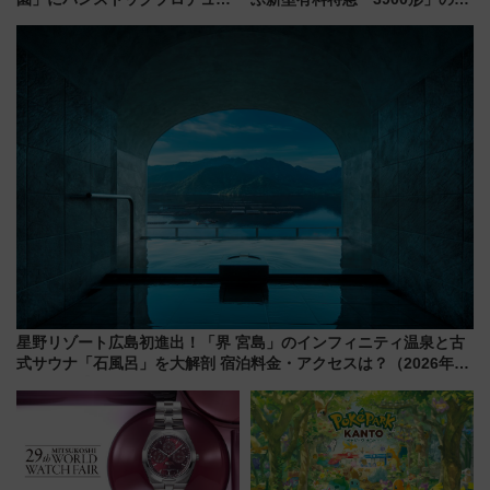
スの新業態『Land Bageri』8/7
ンセプト・デザイン公開 愛称
オープン 秋からはビストロ営業
募集も実施
も！
星野リゾート広島初進出！「界 宮島」のインフィニティ温泉と古
式サウナ「石風呂」を大解剖 宿泊料金・アクセスは？（2026年7
月23日開業）