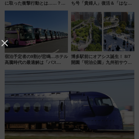
に取った衝撃行動とは……？
ち号「貴婦人」復活＆「はなあ
『友近・礼二の妄想トレイン』
かり」初走行区間も！山口DCの
で極上の夏祭り鉄道旅を放送
注目観光列車まとめ きっぷの取
り方は？
宿泊予定者の9割が悲鳴…ホテル
博多駅前にオアシス誕生！ 8/7
高騰時代の最適解は「バス
開園「明治公園」九州初サウナ
泊」!? WILLER最新調査で判明
TOTOPAや日本一のピザなど絶
した、推し活遠征や観光時のリ
品グルメ登場で駅前の過ごし方
アルな懐事情
はどう変わる？