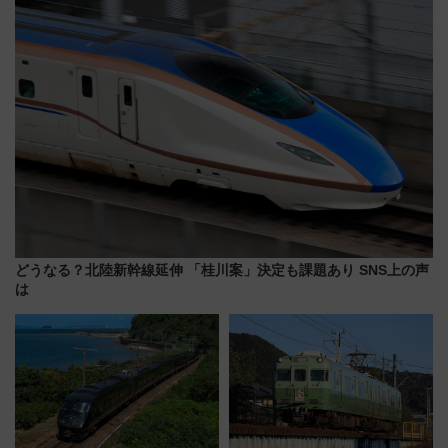
通り」も一新
代が一日中楽しる夏のリゾート
を楽しんで
どうなる？北陸新幹線延伸 「桂川案」決定も課題あり SNS上の声
は