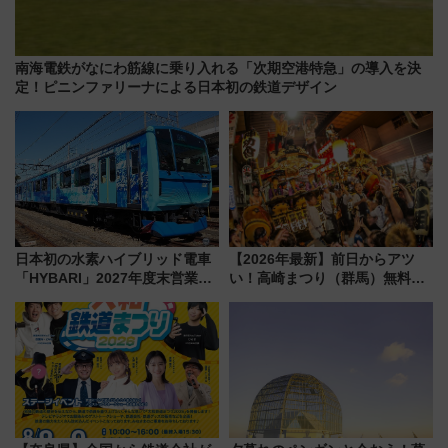
南海電鉄がなにわ筋線に乗り入れる「次期空港特急」の導入を決
定！ピニンファリーナによる日本初の鉄道デザイン
日本初の水素ハイブリッド電車
【2026年最新】前日からアツ
「HYBARI」2027年度末営業運
い！高崎まつり（群馬）無料観
転へ 鉄道・発電・まちづくり
覧エリアから初開催100人みこ
で水素利活用が加速
しまで