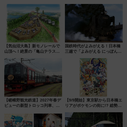
連続売上1位を獲得した定番手土
を実施！くすのきホールで8月
産スイーツとは？
14日から 新車両「トキイロ」体
験ブースも アクセスや申込方法
を解説
【気仙沼大島】新モノレールで
国鉄時代がよみがえる！日本橋
山頂へ！絶景の「亀山テラス
三越で「よみがえる にっぽんの
360°」が7月19日オープン、休
鉄道展」7/22-8/3開催、広田尚
暇村のお得な日帰りプランも登
敬の名作写真も、駅弁フェスも
場
同時開催！
【嵯峨野観光鉄道】2027年春デ
【9/9開始】東京駅から日本橋エ
ビューの新型トロッコ列車、い
リアがポケモンの街に!? 総勢
よいよ試運転開始へ！現行車両
100匹以上が出現「レジェンド
は2026年で引退
リサーチ」本格謎解き・グッズ
情報まとめ