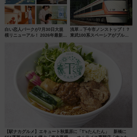
白い恋人パークが7月30日大規
浅草→下今市ノンストップ！？
模リニューアル！ 2026年最新の
東武100系スペーシアがブルー
新エリア・工場見学の見どころ
リボン賞35周年記念で「デビュ
と料金・アクセスを徹底解説
ー当時の停車駅」を再現 運転
（札幌市）
時刻や特急券の買い方を紹介
【駅ナカグルメ】エキュート秋葉原に「T’sたんたん」 新橋に