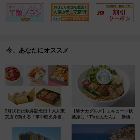
今、あなたにオススメ
7月16日は駅弁記念日！大丸東
【駅ナカグルメ】エキュート秋
京店で買える「車中映え弁当」
葉原に「T’sたんたん」 新橋に
フェア【2026年夏】
551蓬莱のDNAを継ぐ「東京豚
饅」、オムライス専門店「肉と
たまご」新グルメ続々登場！