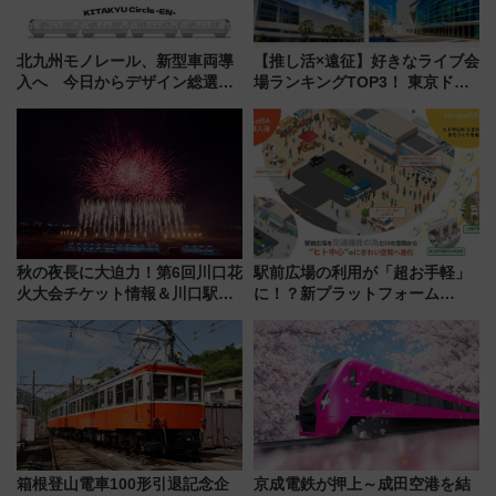
北九州モノレール、新型車両導
【推し活×遠征】好きなライブ会
入へ 今日からデザイン総選挙
場ランキングTOP3！ 東京ドー
始まる
ムや大阪城ホールが選ばれる理
由と交通アクセス術、ライブ会
場に何を求める？
秋の夜長に大迫力！第6回川口花
駅前広場の利用が「超お手軽」
火大会チケット情報＆川口駅か
に！？新プラットフォーム
らのアクセスガイド
「HirakeBA」8月3日始動、ス
マホで簡単申請 物販や演奏会な
どに【JR東日本】
箱根登山電車100形引退記念企
京成電鉄が押上～成田空港を結