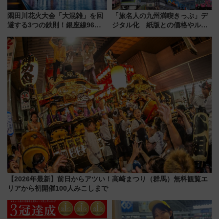
隅田川花火大会「大混雑」を回
「旅名人の九州満喫きっぷ」デ
避する3つの鉄則！銀座線96本
ジタル化 紙版との価格やルー
増発･浅草線臨時ダイヤ･スカイ
ルの違いを解説
ツリー駅の規制まとめ 7/25開催
（2026年）
【2026年最新】前日からアツい！高崎まつり（群馬）無料観覧エ
リアから初開催100人みこしまで