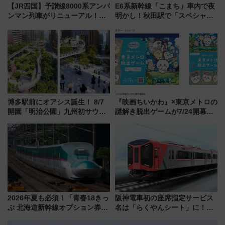
【JR四国】予讃線8000系アンパ
E6系新幹線「こまち」車内で夜
ンマン列車がリニューアル！内
明かし！秋田駅で「スペシャル
外装デザイン公開 デビューは
ナイト」8月開催、料金や予約方
今年12月
法は？
博多駅前にオアシス誕生！ 8/7
『映画ちいかわ』×東京メトロの
開園「明治公園」九州初サウナ
謎解き脱出ゲームが7/24開幕！
TOTOPAや日本一のピザなど絶
オリジナル24時間券の買い方と
品グルメ登場で駅前の過ごし方
遊び方を解説！（7/10発売開
はどう変わる？
始）
2026年夏も必須！「青春18きっ
阪神電車初の座席指定サービス
ぷ 北海道新幹線オプション券」
名は「らくやんシート」に！新
自動改札対応ルールと途中下車
型3000系で大阪梅田～山陽姫路