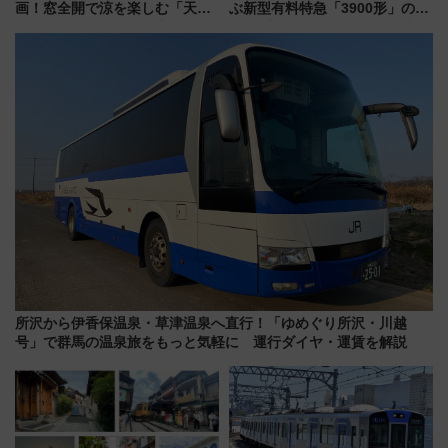
画！窓全開で涼を楽しむ「天然
ぶ新型有料特急「3900形」のコ
クーラー体験号」と限定鉄コレ
ンセプト・デザイン公開 愛称
発売
募集も実施
所沢から伊香保温泉・草津温泉へ直行！「ゆめぐり所沢・川越
号」で群馬の温泉旅をもっと気軽に 運行ダイヤ・運賃を解説