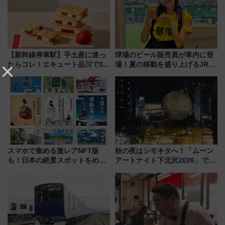
【新幹線停車駅】手土産に迷っ
球場のビール販売員が車内に登
たらコレ！エキュート品川で3年
場！夏の移動を盛り上げるJR九
連続売上1位を獲得した定番手土
州「ビール新幹線」7月31日・8
産スイーツとは？
月7日限定 ソフトバンクホーク
スとコラボ
スマホで集める激レアNFT版
秋の夜はシモキタへ！「ムーン
も！日本の絶景スポットをめぐ
アートナイト下北沢2026」でイ
って集める「索道印(さくどうい
マーシブシアターやアート巡り
ん)」企画がスタート
を満喫しよう