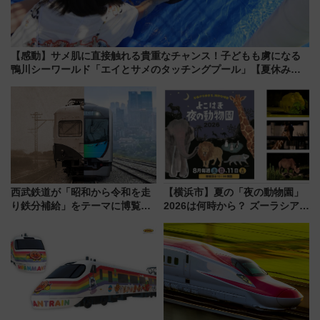
【感動】サメ肌に直接触れる貴重なチャンス！子どもも虜になる
鴨川シーワールド「エイとサメのタッチングプール」【夏休み限
定企画】
西武鉄道が「昭和から令和を走
【横浜市】夏の「夜の動物園」
り鉄分補給」をテーマに博覧会
2026は何時から？ ズーラシア・
を実施！くすのきホールで8月
野毛山・金沢の電車アクセスや
14日から 新車両「トキイロ」体
見どころ、限定イベントを徹底
験ブースも アクセスや申込方法
解説！
を解説