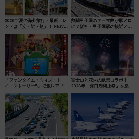
2026年夏の海外旅行・最新トレ
熱闘甲子園のテーマ曲が駅メロ
ンドは「安・近・短」！ NEWT
に？阪神・甲子園駅の接近メロ
調査から読み解く、最新の人気
ディがVaundy「かげろう」×向
渡航先TOP5とは？ 円安時代の
谷実アレンジの特別仕様へ、8月
旅行術
5日始発から
「ファンタイム・ウィズ・ト
富士山と花火の絶景コラボ！
イ・ストーリー5」で激レア『ロ
2026年「河口湖湖上祭」を楽し
ルカナ』カードをゲット！最新
む完全ガイド＆鉄道アクセスの
デコレーションも徹底解説
ススメ