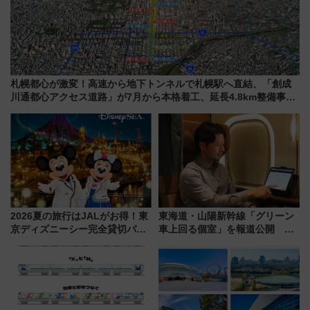
札幌都心が激変！高速から地下トンネルで札幌駅へ直結、「創成
川通都心アクセス道路」が7月から本格着工、延長4.8km整備事業
の全貌
2026夏の旅行はJALがお得！東
東海道・山陽新幹線「グリーン
京ディズニーシー完全貸切パー
車上回る個室」を報道公開 プ
ティー招待券が当たるキャンペ
ライベート感備えた上質な空間
ーン始まる 条件は「夏の国内
線に2回搭乗」