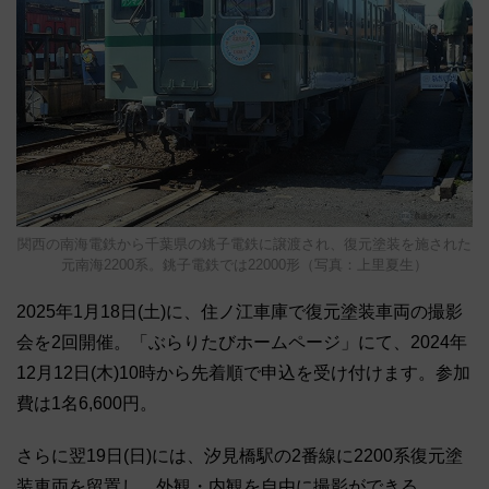
関西の南海電鉄から千葉県の銚子電鉄に譲渡され、復元塗装を施された
元南海2200系。銚子電鉄では22000形（写真：上里夏生）
2025年1月18日(土)に、住ノ江車庫で復元塗装車両の撮影
会を2回開催。「ぶらりたびホームページ」にて、2024年
12月12日(木)10時から先着順で申込を受け付けます。参加
費は1名6,600円。
さらに翌19日(日)には、汐見橋駅の2番線に2200系復元塗
装車両を留置し、外観・内観を自由に撮影ができる