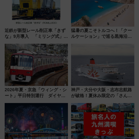
【2026年8月】
近鉄が新型レール削正車「きず
猛暑の夏こそトルコへ！「クー
な」9月導入 「ミリング式」採
ルケーション」で巡る黒海沿岸
用でメンテナンス作業を効率
やエーゲ海の避暑リゾート 関
化！安全性や乗り心地の向上に
連検索数が前年比237％増、ナ
貢献するだけでなく、全線区で
ショジオも認める『2026年に訪
活躍するための仕組みも
れるべき世界の旅先』
2026年夏・京急「ウィング・シ
神戸・大分や大阪・志布志航路
ート」平日特別運行 ダイヤ・
が破格！夏休み限定の「さんふ
乗車方法を解説！2階建てバスや
らわあスペシャルセール」スタ
三浦海岸を堪能できるお出かけ
ート 夕朝食ビュッフェ付きで
プランもご紹介
快適な船旅はいかが？