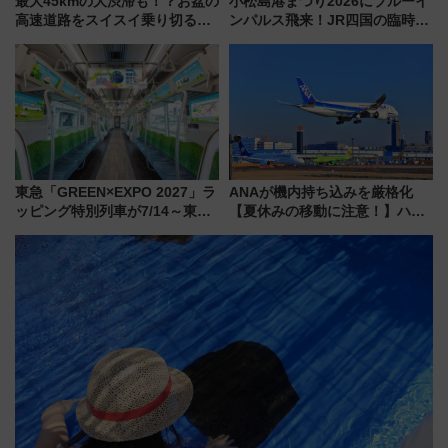
最大45kmの大渋滞も！？お盆の
小松島港まつり2026にブルーイ
高速道路をスイスイ乗り切る快
ンパルス飛来！JR四国の臨時ダ
適ドライブ術
イヤや駐車場予約を徹底解説
東急「GREEN×EXPO 2027」ラ
ANAが機内持ち込みを厳格化
ッピング特別列車が7/14～東
【夏休みの移動に注意！】ハン
横・田園都市・目黒線でデビュ
ドバッグやPCケースも対象の
ー！ 注目の編成やデザインまと
「身の回り品」新サイズ制限
め
(40×30×20cm)おさらい