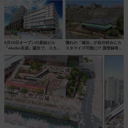
日本初の鉄道デザイン
で水素利活用が加速
9月10日オープンの直結ビル
憧れの「城泊」が自分好みにカ
「ekubo京成」誕生で、スカイ
スタマイズ可能に!? 国登録有形
ライナーも停まる巨大ハブ駅・
文化財・丸亀城「延寿閣別館」
新鎌ヶ谷はどう変わる？ 全テナ
にオーダーメイド型の宿泊プラ
ント情報も公開！
ンが誕生！