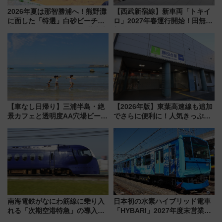
2026年夏は那智勝浦へ！熊野灘
【西武新宿線】新車両「トキイ
に面した「特選」白砂ビーチは
ロ」2027年春運行開始！田無・
必見 「第17回那智勝浦町花火大
新所沢にも停車 2028年春には
会」は8月11日開催！
「第2弾」も
【車なし日帰り】三浦半島・絶
【2026年版】東葉高速線も追加
景カフェと透明度AA穴場ビーチ
でさらに便利に！人気きっぷ
を巡る！ おトクな電車きっぷ活
「サンキューちばフリーパス」
用してストレスフリー旅へ行こ
今年も発売 秋・早春に千葉県を
う！
巡るなら使い勝手・コスパ抜群
南海電鉄がなにわ筋線に乗り入
日本初の水素ハイブリッド電車
れる「次期空港特急」の導入を
「HYBARI」2027年度末営業運
決定！ピニンファリーナによる
転へ 鉄道・発電・まちづくり