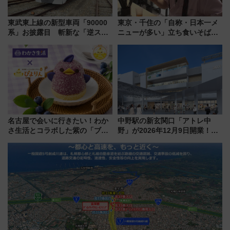
東武東上線の新型車両「90000
東京・千住の「自称・日本一メ
系」お披露目 斬新な「逆スラ
ニューが多い」立ち食いそば屋
ント式」の先頭形状と明るく開
とは？ ＢＳ日テレ『ドランク塚
放的な車内空間に注目、デビュ
地のふらっと立ち食いそば』
ーは9月
7/27夜10時～放送
名古屋で会いに行きたい！わか
中野駅の新玄関口「アトレ中
さ生活とコラボした紫の「ブル
野」が2026年12月9日開業！新
ーベリーぴよりん」期間限定販
改札直結で屋上BBQも楽しめる
売
注目スポット