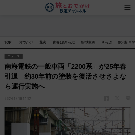
TOP
おでかけ
花火
青春18きっぷ
新型車両
きっぷ
駅･街 再
ニュース
南海電鉄の一般車両「2200系」が25年春
引退 約30年前の塗装を復活させさよな
ら運行実施へ
2024.12.10 14:12