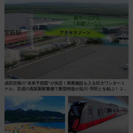
の罠
を快適移動
成田空港の”未来予想図”が決定！商業施設も入る巨大ワンターミ
ナル、京成の高架新駅整備で新型特急が品川･羽田とを結ぶ！ JR
空港駅は2面3線化！