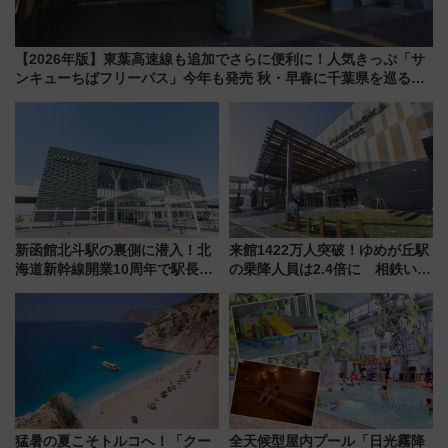
【2026年版】東葉高速線も追加でさらに便利に！人気きっぷ「サ
ンキューちばフリーパス」今年も発売 秋・早春に千葉県を巡るな
ら使い勝手・コスパ抜群
新函館北斗駅の裏側に潜入！北
来館1422万人突破！ゆめが丘駅
海道新幹線開業10周年で駅長
の乗降人員は2.4倍に 相鉄いず
室・地下通路など公開イベン
み野線「ゆめが丘ソラトス」2周
ト 参加方法や体験内容を紹介
年祭にそうにゃん＆DB.スター
マンが登場
猛暑の夏こそトルコへ！「クー
全天候型屋内プール「日光霧降