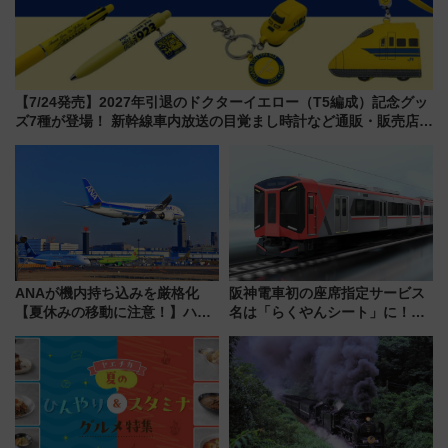
【7/24発売】2027年引退のドクターイエロー（T5編成）記念グッ
ズ7種が登場！ 新幹線車内放送の目覚まし時計など通販・販売店舗
まとめ
ANAが機内持ち込みを厳格化
阪神電車初の座席指定サービス
【夏休みの移動に注意！】ハン
名は「らくやんシート」に！新
ドバッグやPCケースも対象の
型3000系で大阪梅田～山陽姫路
「身の回り品」新サイズ制限
を快適移動
(40×30×20cm)おさらい