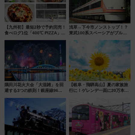
【九州初】最短2秒で予約完売！
浅草→下今市ノンストップ！？
食べログ1位「400℃ PIZZA」が
東武100系スペーシアがブルー
博多駅すぐの明治公園に8/7オー
リボン賞35周年記念で「デビュ
プン。もつ鍋風など限定メニュ
ー当時の停車駅」を再現 運転
ーも
時刻や特急券の買い方を紹介
隅田川花火大会「大混雑」を回
【岐阜・飛騨高山】夏の家族旅
避する3つの鉄則！銀座線96本
行に！ゲレンデ一面に20万本の
増発･浅草線臨時ダイヤ･スカイ
ひまわりが咲き誇る「アルコピ
ツリー駅の規制まとめ 7/25開催
アひまわり園」開園
（2026年）