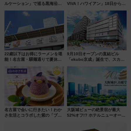
ルケーション」で巡る黒海沿岸
VIVA！ハワイアン」18日から営
やエーゲ海の避暑リゾート 関
業開始 小さなお子様連れのフ
連検索数が前年比237％増、ナ
ァミリーから大人まで幅広い世
ショジオも認める『2026年に訪
代が一日中楽しる夏のリゾート
れるべき世界の旅先』
を楽しんで
22歳以下はお得にラーメンを堪
9月10日オープンの直結ビル
能！名古屋・驛麺通りで夏休み
「ekubo京成」誕生で、スカイ
限定「U22応援割り」が7月21日
ライナーも停まる巨大ハブ駅・
よりスタート
新鎌ヶ谷はどう変わる？ 全テナ
ント情報も公開！
名古屋で会いに行きたい！わか
大阪城ビューの絶景宿が最大
さ生活とコラボした紫の「ブル
52%オフ!? ホテルニューオータ
ーベリーぴよりん」期間限定販
ニ大阪の40周年「夏のタイムセ
売
ール」で秋の関西旅を豪華にす