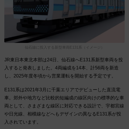
仙石線に投入する新型車両E131系（イメージ）
JR東日本東北本部は24日、仙石線へE131系新型車両を投
入すると発表しました。4両編成を14本、計56両を新造
し、2025年度冬頃から営業運転を開始する予定です。
E131系は2021年3月に千葉エリアでデビューした直流電
車。郊外や地方など比較的短編成の線区向けの標準的な車
両として、さまざまな線区に対応できる設計で、宇都宮線
や日光線、相模線などへもデザインの異なるE131系が投
入されています。