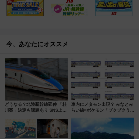
今、あなたにオススメ
どうなる？北陸新幹線延伸 「桂
車内にメタモン出現？ みなとみ
川案」決定も課題あり SNS上の
らい線×ポケモン「ブクブクうみ
声は
ぞこの街」ラッピング電車が運
行開始に！ この夏は直通列車で
横浜へ！