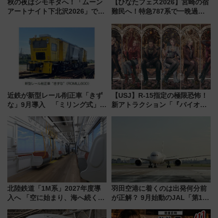
秋の夜はシモキタへ！「ムーン
【ひなたフェス2026】宮崎の宿
アートナイト下北沢2026」でイ
難民へ！特急787系で一晩過ご
マーシブシアターやアート巡り
せる夜間滞在型イベント「スワ
を満喫しよう
ローおひさま」が救世主に？
近鉄が新型レール削正車「きず
【USJ】R-15指定の極限恐怖！
な」9月導入 「ミリング式」採
新アトラクション「『バイオハ
用でメンテナンス作業を効率
ザード レクイエム』 ザ・ダイ
化！安全性や乗り心地の向上に
ブ」今秋登場 ―予測不能の恐
貢献するだけでなく、全線区で
怖に泣き叫べ―
活躍するための仕組みも
北陸鉄道「1M系」2027年度導
羽田空港に着くのは出発何分前
入へ 「空に始まり、海へ続く」
が正解？ 9月始動のJAL「第1タ
白山比咩神社をモチーフにした
ーミナル北側サテライト」は徒
神秘的なデザイン
歩1キロ超え！ 知っておきたい