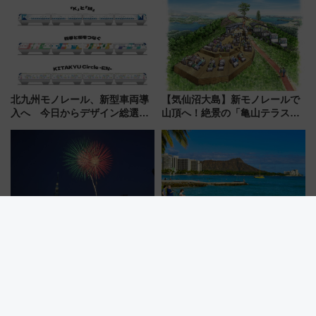
ラリーや子ども制服撮影も
北九州モノレール、新型車両導
【気仙沼大島】新モノレールで
入へ 今日からデザイン総選挙
山頂へ！絶景の「亀山テラス
始まる
360°」が7月19日オープン、休
暇村のお得な日帰りプランも登
場
隅田川花火大会7/25（土）開
【ANA国際線タイムセール】ハ
催！銀座線96本増発と 激混みの
ワイ往復11万円台･北京5万円台
「浅草駅」を回避する最寄り駅･
～、憧れのビジネスクラスも！
アクセス攻略法、2万発の花火が
来春のGW旅行まで狙える激ア
都心の夜に！
ツ路線まとめ（8/10まで）