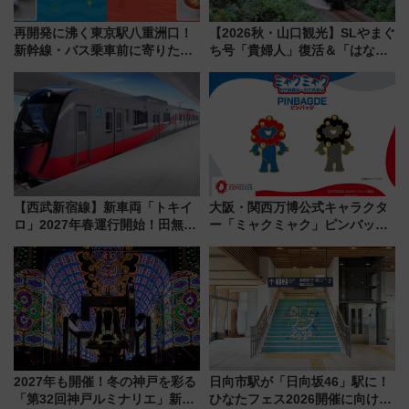
再開発に沸く東京駅八重洲口！
【2026秋・山口観光】SLやまぐ
新幹線・バス乗車前に寄りたい
ち号「貴婦人」復活＆「はなあ
「ヤエチカ」2026年夏の「ひん
かり」初走行区間も！山口DCの
やり＆スタミナグルメ」6選【新
注目観光列車まとめ きっぷの取
店舗も！】
り方は？
【西武新宿線】新車両「トキイ
大阪・関西万博公式キャラクタ
ロ」2027年春運行開始！田無・
ー「ミャクミャク」ピンバッジ
新所沢にも停車 2028年春には
新登場！関西の駅構内などで7月
「第2弾」も
中旬発売
2027年も開催！冬の神戸を彩る
日向市駅が「日向坂46」駅に！
「第32回神戸ルミナリエ」新た
ひなたフェス2026開催に向けJR