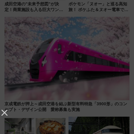
成田空港の”未来予想図”が決
ポケモン「ヌオー」と巡る高知
定！商業施設も入る巨大ワンタ
旅！ ポケふた＆ヌオー電車で楽
ーミナル、京成の高架新駅整備
しむ鉄道スタンプラリーで土佐
で新型特急が品川･羽田とを結
路の絶景と絶品グルメを満喫！
ぶ！ JR空港駅は2面3線化！
（7月18日スタート）
京成電鉄が押上～成田空港を結ぶ新型有料特急「3900形」のコン
セプト・デザイン公開 愛称募集も実施