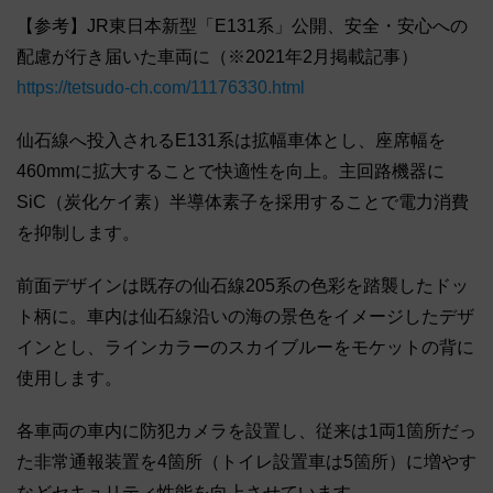
【参考】JR東日本新型「E131系」公開、安全・安心への
配慮が行き届いた車両に（※2021年2月掲載記事）
https://tetsudo-ch.com/11176330.html
仙石線へ投入されるE131系は拡幅車体とし、座席幅を
460mmに拡大することで快適性を向上。主回路機器に
SiC（炭化ケイ素）半導体素子を採用することで電力消費
を抑制します。
前面デザインは既存の仙石線205系の色彩を踏襲したドッ
ト柄に。車内は仙石線沿いの海の景色をイメージしたデザ
インとし、ラインカラーのスカイブルーをモケットの背に
使用します。
各車両の車内に防犯カメラを設置し、従来は1両1箇所だっ
た非常通報装置を4箇所（トイレ設置車は5箇所）に増やす
などセキュリティ性能を向上させています。