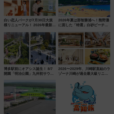
白い恋人パークが7月30日大規
2026年夏は那智勝浦へ！熊野灘
模リニューアル！ 2026年最新の
に面した「特選」白砂ビーチは
新エリア・工場見学の見どころ
必見 「第17回那智勝浦町花火大
と料金・アクセスを徹底解説
会」は8月11日開催！
（札幌市）
博多駅前にオアシス誕生！ 8/7
2026〜2029年、川崎駅直結のラ
開園「明治公園」九州初サウナ
ゾーナ川崎が過去最大級リニュ
TOTOPAや日本一のピザなど絶
ーアル！ フードコート拡大など
品グルメ登場で駅前の過ごし方
「いつから何が変わるか」徹底
はどう変わる？
解説！