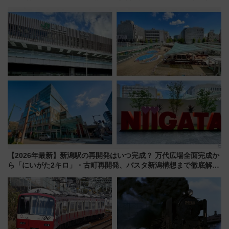
な「希望の鐘」とともに震災の
九州が記念きっぷや臨時列車で
記憶を次世代へ
全力応援 夜行列車「ドリーム
おひさま号」も走る
【2026年最新】新潟駅の再開発はいつ完成？ 万代広場全面完成か
ら「にいがた2キロ」・古町再開発、バスタ新潟構想まで徹底解
説！