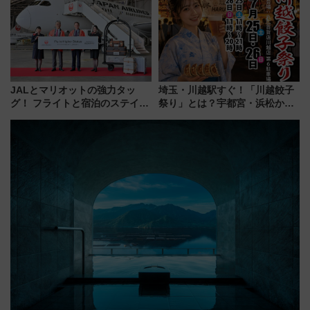
変更点まとめ
JALとマリオットの強力タッ
埼玉・川越駅すぐ！「川越餃子
グ！ フライトと宿泊のステイタ
祭り」とは？宇都宮・浜松から
スマッチでFLY ON ポイントや
ご当地和牛まで全国の人気餃子
上級会員資格を効率よく獲得す
を食べ比べ【7月25日・26日開
る方法を解説
催】