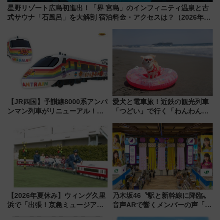
星野リゾート広島初進出！「界 宮島」のインフィニティ温泉と古
式サウナ「石風呂」を大解剖 宿泊料金・アクセスは？（2026年7
月23日開業）
【JR四国】予讃線8000系アンパ
愛犬と電車旅！近鉄の観光列車
ンマン列車がリニューアル！内
「つどい」で行く「わんわん列
外装デザイン公開 デビューは
車」第5弾！海辺のBBQも楽し
今年12月
める日帰りツアー
【2026年夏休み】ウィング久里
乃木坂46〝駅と新幹線に降臨〟
浜で「出張！京急ミュージア
音声ARで響くメンバーの声「真
ム」開催！入場無料でスタンプ
夏の全国ツアー2026」