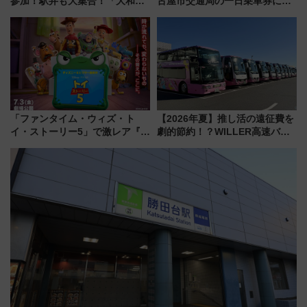
参加！駅弁も大集合！「大和鉄
古屋市交通局の一日乗車券に！
道まつり2026」が8月8日・9日
東山線では貸切電車も登場【限
に開催決定
定1万5000枚】
「ファンタイム・ウィズ・ト
【2026年夏】推し活の遠征費を
イ・ストーリー5」で激レア『ロ
劇的節約！？WILLER高速バス
ルカナ』カードをゲット！最新
「1km5円セール」やワンコイン
デコレーションも徹底解説
温泉の最強ルート 予約期間・
対象路線まとめ