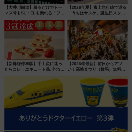
【大井川鐵道】着るだけでトー
【2026年夏】富士急行線で巡る
マス号もSL・ELも乗れる「フリ
「うちはサスケ」誕生日スタン
ーきっぷTシャツ」8月6日より
プラリー！富士急ハイランド限
受注販売
定グルメ＆グッズ徹底ガイド
【新幹線停車駅】手土産に迷っ
【2026年最新】前日からアツ
たらコレ！エキュート品川で3年
い！高崎まつり（群馬）無料観
連続売上1位を獲得した定番手土
覧エリアから初開催100人みこ
産スイーツとは？
しまで