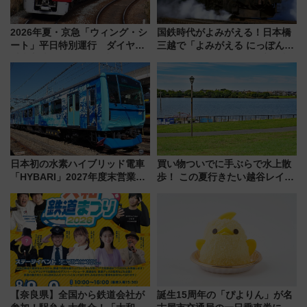
2026年夏・京急「ウィング・シ
国鉄時代がよみがえる！日本橋
ート」平日特別運行 ダイヤ・
三越で「よみがえる にっぽんの
乗車方法を解説！2階建てバスや
鉄道展」7/22-8/3開催、広田尚
三浦海岸を堪能できるお出かけ
敬の名作写真も、駅弁フェスも
プランもご紹介
同時開催！
日本初の水素ハイブリッド電車
買い物ついでに手ぶらで水上散
「HYBARI」2027年度末営業運
歩！ この夏行きたい越谷レイク
転へ 鉄道・発電・まちづくり
タウンの新たな水辺の憩いエリ
で水素利活用が加速
ア「LAKESIDE PARK」（埼玉
県越谷市）
【奈良県】全国から鉄道会社が
誕生15周年の「ぴよりん」が名