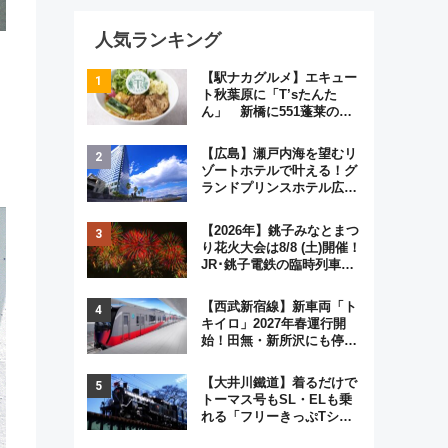
人気ランキング
【駅ナカグルメ】エキュー
ト秋葉原に「T’sたんた
ん」 新橋に551蓬莱の
DNAを継ぐ「東京豚饅」、
オムライス専門店「肉とた
【広島】瀬戸内海を望むリ
まご」新グルメ続々登場！
ゾートホテルで叶える！グ
【2026年8月】
ランドプリンスホテル広島
のフォトウエディング＆カ
ジュアルパーティープラン
【2026年】銚子みなとまつ
り花火大会は8/8 (土)開催！
JR･銚子電鉄の臨時列車や
アクセス情報、利根川に咲
く8,000発の大迫力＆屋台
【西武新宿線】新車両「ト
を満喫
キイロ」2027年春運行開
始！田無・新所沢にも停
車 2028年春には「第2
弾」も
【大井川鐵道】着るだけで
トーマス号もSL・ELも乗
れる「フリーきっぷTシャ
ツ」8月6日より受注販売