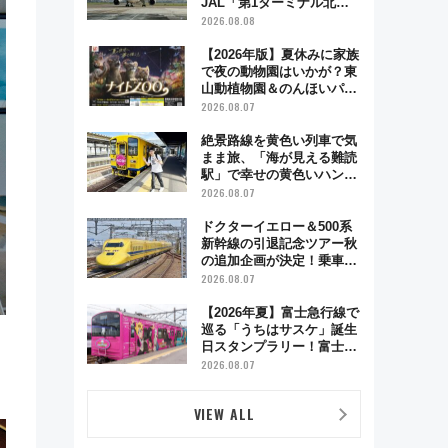
JAL「第1ターミナル北側
サテライト」は徒歩1キロ
2026.08.08
超え！ 知っておきたい変更
点まとめ
【2026年版】夏休みに家族
で夜の動物園はいかが？東
山動植物園＆のんほいパー
ク「ナイトZOO」開催情報
2026.08.07
絶景路線を黄色い列車で気
まま旅、「海が見える難読
駅」で幸せの黄色いハンカ
チに願いを 「新・鉄道ひ
2026.08.07
とり旅」279回目の舞台は
「島原鉄道」
ドクターイエロー＆500系
新幹線の引退記念ツアー秋
の追加企画が決定！乗車体
験やグッズ・ホテル情報ま
2026.08.07
とめ
【2026年夏】富士急行線で
巡る「うちはサスケ」誕生
日スタンプラリー！富士急
ハイランド限定グルメ＆グ
2026.08.07
ッズ徹底ガイド
VIEW ALL