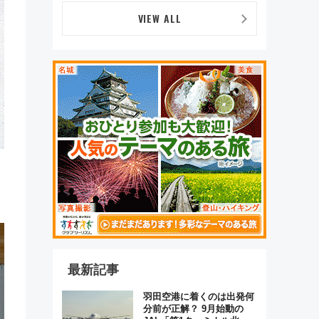
VIEW ALL
最新記事
羽田空港に着くのは出発何
分前が正解？ 9月始動の