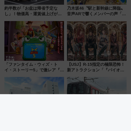
約半数が「お盆は帰省予定な
乃木坂46〝駅と新幹線に降臨〟
し」！物価高・運賃値上げが財
音声ARで響くメンバーの声「真
布を直撃、往復1万円以内なら帰
夏の全国ツアー2026」
りたいけど……【WILLER お盆
帰省動向調査】
「ファンタイム・ウィズ・ト
【USJ】R-15指定の極限恐怖！
イ・ストーリー5」で激レア『ロ
新アトラクション「『バイオハ
ルカナ』カードをゲット！最新
ザード レクイエム』 ザ・ダイ
デコレーションも徹底解説
ブ」今秋登場 ―予測不能の恐
怖に泣き叫べ―
高知城やひろめ市場も徒歩圏
【嵯峨野観光鉄道】2027年春デ
内！「ANAクラウンプラザホテ
ビューの新型トロッコ列車、い