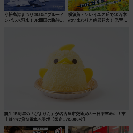
小松島港まつり2026にブルーイ
横須賀・ソレイユの丘で10万本
ンパルス飛来！JR四国の臨時ダ
のひまわりと絶景花火！ 恐竜や
イヤや駐車場予約を徹底解説
ドッグプールなど三浦半島の日
帰りお出かけ最新情報（2026年
7月17日～開催）
誕生15周年の「ぴよりん」が名古屋市交通局の一日乗車券に！東
山線では貸切電車も登場【限定1万5000枚】