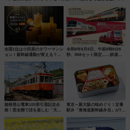
線まとめ（8/10まで）
全国1位は小田原のタワーマンシ
令和8年8月8日、午前8時8分8
ョン！新幹線通勤が変える？
秒、888セット限定……鉄道各
「住みたい街」の最新トレンド
社の「8・8・8」な記念きっぷ
【新築マンション人気ランキン
たち
グ】
箱根登山電車100形引退記念企
東京～新大阪の味めぐり！定番
画！窓全開で涼を楽しむ「天然
駅弁「東海道新幹線弁当」が7月
クーラー体験号」と限定鉄コレ
21日にリニューアル発売
発売