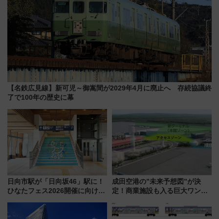
【名鉄広見線】新可児～御嵩間が2029年4月に廃止へ 存続協議終
了で100年の歴史に幕
日向市駅が「日向坂46」駅に！
成田空港の”未来予想図”が決
ひなたフェス2026開催に向けJR
定！商業施設も入る巨大ワンタ
九州が記念きっぷや臨時列車で
ーミナル、京成の高架新駅整備
全力応援 夜行列車「ドリーム
で新型特急が品川･羽田とを結
おひさま号」も走る
ぶ！ JR空港駅は2面3線化！