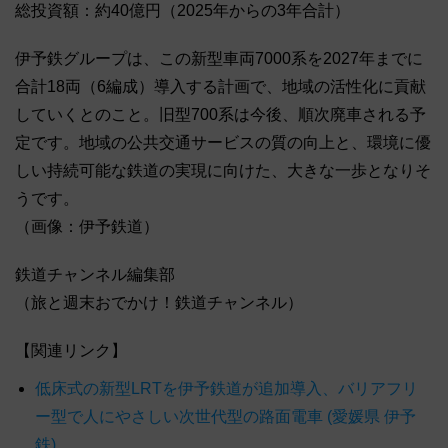
総投資額：約40億円（2025年からの3年合計）
伊予鉄グループは、この新型車両7000系を2027年までに
合計18両（6編成）導入する計画で、地域の活性化に貢献
していくとのこと。旧型700系は今後、順次廃車される予
定です。地域の公共交通サービスの質の向上と、環境に優
しい持続可能な鉄道の実現に向けた、大きな一歩となりそ
うです。
（画像：伊予鉄道）
鉄道チャンネル編集部
（旅と週末おでかけ！鉄道チャンネル）
【関連リンク】
低床式の新型LRTを伊予鉄道が追加導入、バリアフリ
ー型で人にやさしい次世代型の路面電車 (愛媛県 伊予
鉄)