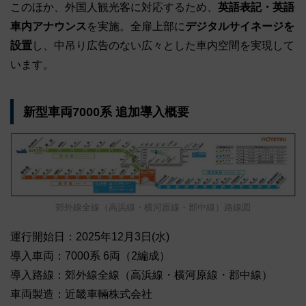
このほか、外国人観光客に対応するため、
英語表記・英語
車内アナウンス
を実施。全扉上部に
デジタルサイネージを
設置
し、中吊り広告のない広々とした車内空間を実現して
います。
新型車両7000系 追加導入概要
郊外線全線（高浜線・横河原線・郡中線）路線図
運行開始日：2025年12月3日(水)
導入車両：7000系 6両（2編成）
導入路線：郊外線全線（高浜線・横河原線・郡中線）
車両製造：近畿車輛株式会社