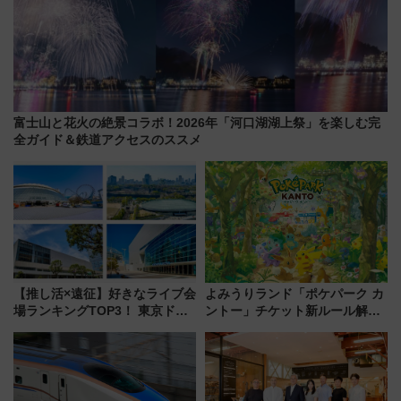
富士山と花火の絶景コラボ！2026年「河口湖湖上祭」を楽しむ完
全ガイド＆鉄道アクセスのススメ
【推し活×遠征】好きなライブ会
よみうりランド「ポケパーク カ
場ランキングTOP3！ 東京ドー
ントー」チケット新ルール解
ムや大阪城ホールが選ばれる理
説！購入制限の緩和と入場時の
由と交通アクセス術、ライブ会
本人確認が11月スタート
場に何を求める？