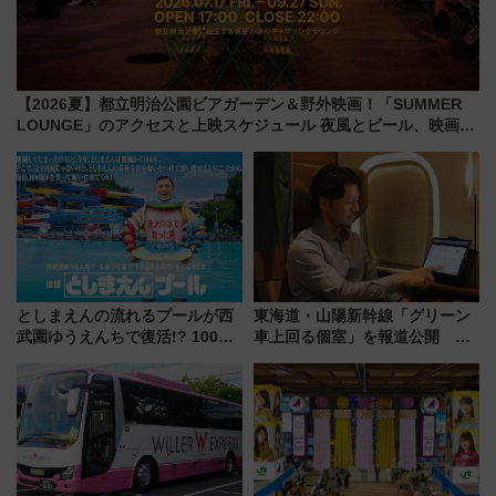
【2026夏】都立明治公園ビアガーデン＆野外映画！「SUMMER
LOUNGE」のアクセスと上映スケジュール 夜風とビール、映画を
満喫！
としまえんの流れるプールが西
東海道・山陽新幹線「グリーン
武園ゆうえんちで復活!? 100周
車上回る個室」を報道公開 プ
年記念企画＆「春日のうん○スラ
ライベート感備えた上質な空間
イダー」に注目 2026年夏は所
沢へ遊びに行こう