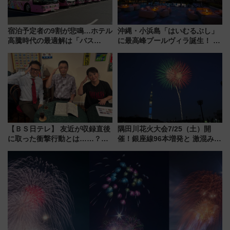
宿泊予定者の9割が悲鳴…ホテル
沖縄・小浜島「はいむるぶし」
高騰時代の最適解は「バス
に最高峰プールヴィラ誕生！ 石
泊」!? WILLER最新調査で判明
垣島から船で向かう究極のご褒
した、推し活遠征や観光時のリ
美旅「何もしない贅沢」を体験
アルな懐事情
してみない？
【ＢＳ日テレ】 友近が収録直後
隅田川花火大会7/25（土）開
に取った衝撃行動とは……？
催！銀座線96本増発と 激混みの
『友近・礼二の妄想トレイン』
「浅草駅」を回避する最寄り駅･
で極上の夏祭り鉄道旅を放送
アクセス攻略法、2万発の花火が
都心の夜に！