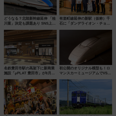
どうなる？北陸新幹線延伸 「桂
有楽町線延伸の新駅（仮称）千
川案」決定も課題あり SNS上の
石に「ダンデライオン・チョコ
声は
レート」が出店！ 東京メトロが
1億円出資で挑む新時代のまちづ
くりとは？
名鉄豊田市駅の高架下に新商業
初公開のオリジナル模型も！ロ
施設「μPLAT 豊田市」が8月26
マンスカーミュージアムでVSE
日開業！全8店舗が出店し街の新
の設計秘話に迫る企画展が7月
たな玄関口へ
15日スタート