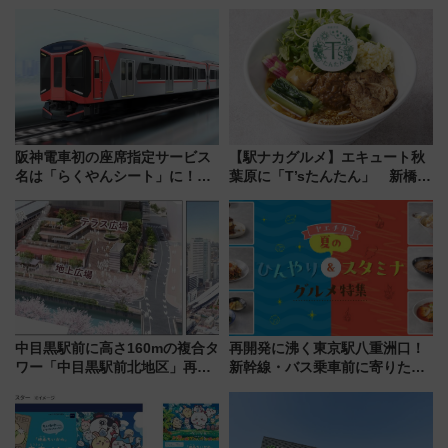
始まる
博多駅すぐの明治公園に8/7オー
プン。もつ鍋風など限定メニュ
ーも
阪神電車初の座席指定サービス
【駅ナカグルメ】エキュート秋
名は「らくやんシート」に！新
葉原に「T’sたんたん」 新橋に
型3000系で大阪梅田～山陽姫路
551蓬莱のDNAを継ぐ「東京豚
を快適移動
饅」、オムライス専門店「肉と
たまご」新グルメ続々登場！
【2026年8月】
中目黒駅前に高さ160mの複合タ
再開発に沸く東京駅八重洲口！
ワー「中目黒駅前北地区」再開
新幹線・バス乗車前に寄りたい
発の全貌
「ヤエチカ」2026年夏の「ひん
やり＆スタミナグルメ」6選【新
店舗も！】