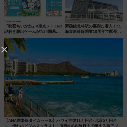
『映画ちいかわ』×東京メトロの
新函館北斗駅の裏側に潜入！北
謎解き脱出ゲームが7/24開幕！
海道新幹線開業10周年で駅長
オリジナル24時間券の買い方と
室・地下通路など公開イベン
遊び方を解説！（7/10発売開
ト 参加方法や体験内容を紹介
始）
【ANA国際線タイムセール】ハワイ往復11万円台･北京5万円台
～、憧れのビジネスクラスも！来春のGW旅行まで狙える激アツ路