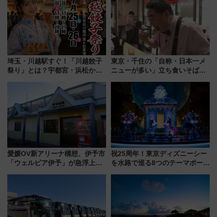
埼玉・川越駅すぐ！「川越餃子
東京・千住の「自称・日本一メ
祭り」とは？宇都宮・浜松から
ニューが多い」立ち食いそば屋
ご当地和牛まで全国の人気餃子
とは？ ＢＳ日テレ『ドランク塚
を食べ比べ【7月25日・26日開
地のふらっと立ち食いそば』
催】
7/27夜10時～放送
愛媛OV新アリーナ構想、伊予市
祝25周年！東京ディズニーシー
「ウェルピア伊予」が急浮上！
を水路で巡る8つのテーマポート
サイボウズ青野社長の参加表明
と限定デコレーションを解説
で探る鉄道アクセスの未来