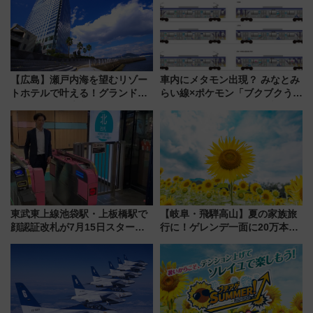
【広島】瀬戸内海を望むリゾー
車内にメタモン出現？ みなとみ
トホテルで叶える！グランドプ
らい線×ポケモン「ブクブクうみ
リンスホテル広島のフォトウエ
ぞこの街」ラッピング電車が運
ディング＆カジュアルパーティ
行開始に！ この夏は直通列車で
ープラン
横浜へ！
東武東上線池袋駅・上板橋駅で
【岐阜・飛騨高山】夏の家族旅
顔認証改札が7月15日スター
行に！ゲレンデ一面に20万本の
ト、手ぶらで乗車から買い物ま
ひまわりが咲き誇る「アルコピ
でシームレスに
アひまわり園」開園