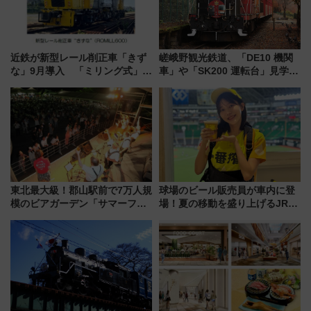
近鉄が新型レール削正車「きず
嵯峨野観光鉄道、「DE10 機関
な」9月導入 「ミリング式」採
車」や「SK200 運転台」見学ツ
用でメンテナンス作業を効率
アーを開催！ ラストランイベン
化！安全性や乗り心地の向上に
トの一環で激レア体験できちゃ
貢献するだけでなく、全線区で
うかも 参加方法やスケジュール
活躍するための仕組みも
をご紹介
東北最大級！郡山駅前で7万人規
球場のビール販売員が車内に登
模のビアガーデン「サマーフェ
場！夏の移動を盛り上げるJR九
スタ IN KORIYAMA 2026」
州「ビール新幹線」7月31日・8
7/24-26開催！ 有料席はJRE
月7日限定 ソフトバンクホーク
MALLで予約可能
スとコラボ