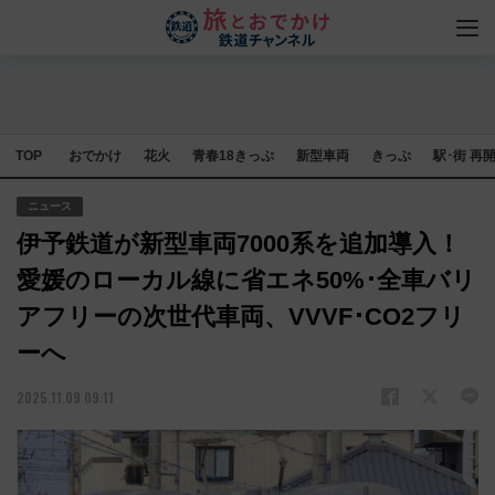
TOP
おでかけ
花火
青春18きっぷ
新型車両
きっぷ
駅･街 再
ニュース
伊予鉄道が新型車両7000系を追加導入！
愛媛のローカル線に省エネ50%･全車バリ
アフリーの次世代車両、VVVF･CO2フリ
ーへ
2025.11.09 09:11