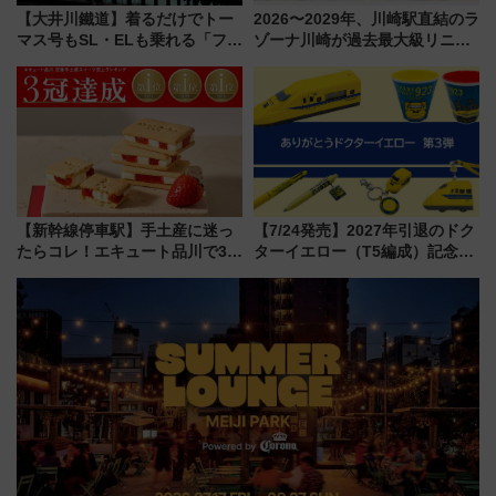
【大井川鐵道】着るだけでトー
2026〜2029年、川崎駅直結のラ
マス号もSL・ELも乗れる「フリ
ゾーナ川崎が過去最大級リニュ
ーきっぷTシャツ」8月6日より
ーアル！ フードコート拡大など
受注販売
「いつから何が変わるか」徹底
解説！
【新幹線停車駅】手土産に迷っ
【7/24発売】2027年引退のドク
たらコレ！エキュート品川で3年
ターイエロー（T5編成）記念グ
連続売上1位を獲得した定番手土
ッズ7種が登場！ 新幹線車内放
産スイーツとは？
送の目覚まし時計など通販・販
売店舗まとめ