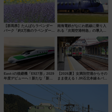
【群馬県】たんばらラベンダー
南海電鉄がなにわ筋線に乗り入
パーク「約3万株のラベンダー」
れる「次期空港特急」の導入を
が見頃！新幹線＆無料送迎バス
決定！ピニンファリーナによる
で都心から約1時間半で夏の絶景
日本初の鉄道デザイン
を！
East-iの後継機「E927形」2029
【2026夏】女満別空港からその
年度デビューへ！新たな「新幹
まま使える！JR石北本線＆バス
線専用検測車」の性能を徹底解
乗り放題「北見・網走周遊フリ
説【JR東日本】
ーパス」でおトクに道東観光
（8/3発売）