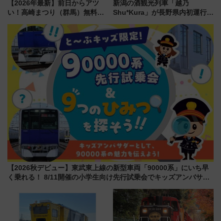
【2026年最新】前日からアツ
新潟の酒観光列車「越乃
い！高崎まつり（群馬）無料観
Shu*Kura」が長野県内初運行！
覧エリアから初開催100人みこ
地酒と食を味わう信州プレDC特
しまで
別企画
【2026秋デビュー】東武東上線の新型車両「90000系」にいち早
く乗れる！ 8/11開催の小学生向け先行試乗会でキッズアンバサダ
ーになろう