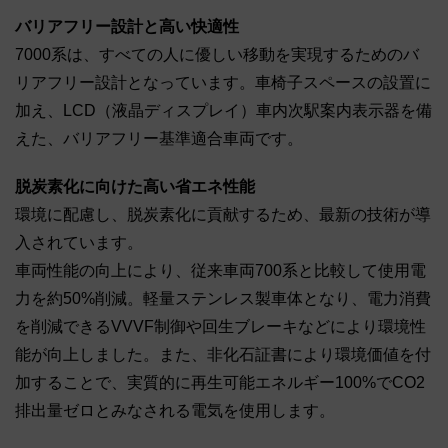
バリアフリー設計と高い快適性
7000系は、すべての人に優しい移動を実現するためのバ
リアフリー設計となっています。車椅子スペースの設置に
加え、LCD（液晶ディスプレイ）車内次駅案内表示器を備
えた、バリアフリー基準適合車両です。
脱炭素化に向けた高い省エネ性能
環境に配慮し、脱炭素化に貢献するため、最新の技術が導
入されています。
車両性能の向上により、従来車両700系と比較して使用電
力を約50%削減。軽量ステンレス製車体となり、電力消費
を削減できるVVVF制御や回生ブレーキなどにより環境性
能が向上しました。また、非化石証書により環境価値を付
加することで、実質的に再生可能エネルギー100%でCO2
排出量ゼロとみなされる電気を使用します。