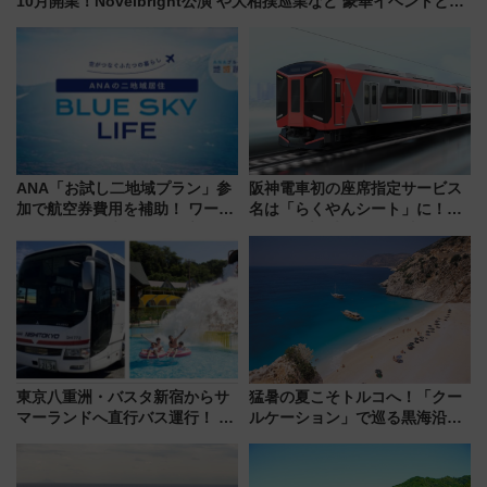
10月開業！Novelbright公演 や大相撲巡業など 豪華イベントとア
クセス
ANA「お試し二地域プラン」参
阪神電車初の座席指定サービス
加で航空券費用を補助！ ワーケ
名は「らくやんシート」に！新
ーションや週末移住に最適な自
型3000系で大阪梅田～山陽姫路
治体は？ 2026年は対象のエリア
を快適移動
が拡大！
東京八重洲・バスタ新宿からサ
猛暑の夏こそトルコへ！「クー
マーランドへ直行バス運行！ お
ルケーション」で巡る黒海沿岸
トクな1Dayパスで夏のプールと
やエーゲ海の避暑リゾート 関
推し活を楽しもう！（2026年
連検索数が前年比237％増、ナ
8/1～31）
ショジオも認める『2026年に訪