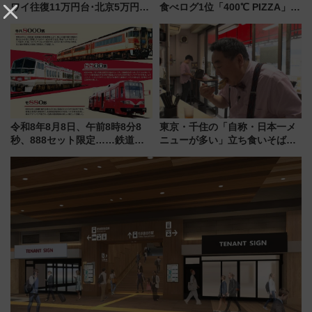
ワイ往復11万円台･北京5万円台
食べログ1位「400℃ PIZZA」が
～、憧れのビジネスクラスも！
博多駅すぐの明治公園に8/7オー
来春のGW旅行まで狙える激ア
プン。もつ鍋風など限定メニュ
ツ路線まとめ（8/10まで）
ーも
令和8年8月8日、午前8時8分8
東京・千住の「自称・日本一メ
秒、888セット限定……鉄道各
ニューが多い」立ち食いそば屋
社の「8・8・8」な記念きっぷ
とは？ ＢＳ日テレ『ドランク塚
たち
地のふらっと立ち食いそば』
7/27夜10時～放送