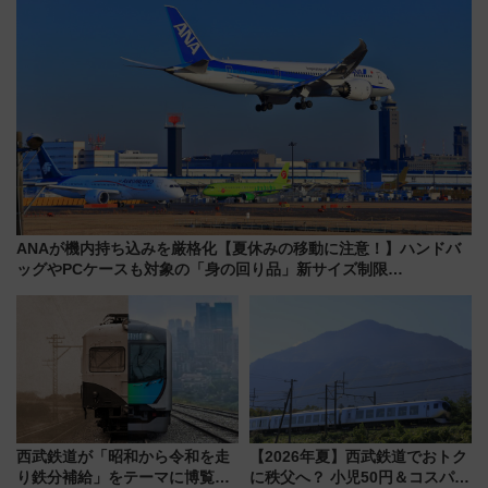
ANAが機内持ち込みを厳格化【夏休みの移動に注意！】ハンドバ
ッグやPCケースも対象の「身の回り品」新サイズ制限
(40×30×20cm)おさらい
西武鉄道が「昭和から令和を走
【2026年夏】西武鉄道でおトク
り鉄分補給」をテーマに博覧会
に秩父へ？ 小児50円＆コスパ最