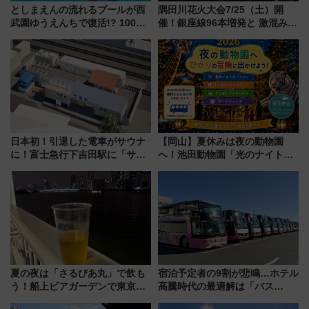
としまえんの流れるプールが西
隅田川花火大会7/25（土）開
武園ゆうえんちで復活!? 100周
催！銀座線96本増発と 激混みの
年記念企画＆「春日のうん○スラ
「浅草駅」を回避する最寄り駅･
イダー」に注目 2026年夏は所
アクセス攻略法、2万発の花火が
沢へ遊びに行こう
都心の夜に！
日本初！引退した電車がサウナ
【岡山】夏休みは夜の動物園
に！富士急行下吉田駅に「サ電
へ！池田動物園「光のナイトズ
（SADEN）」2026年12月開
ー2026」で光と動物が彩る特別
業 行き交う電車の音や振動を
な夜
感じながら「ととのう」新感覚
夏の夜は「さるびあ丸」で飲も
宿泊予定者の9割が悲鳴…ホテル
う！船上ビアガーデンで東京湾
高騰時代の最適解は「バス
の夜景を眺めながら軽く一
泊」!? WILLER最新調査で判明