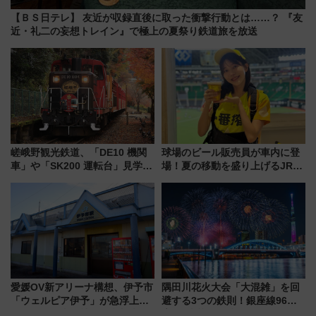
【ＢＳ日テレ】 友近が収録直後に取った衝撃行動とは……？ 『友
近・礼二の妄想トレイン』で極上の夏祭り鉄道旅を放送
嵯峨野観光鉄道、「DE10 機関
球場のビール販売員が車内に登
車」や「SK200 運転台」見学ツ
場！夏の移動を盛り上げるJR九
アーを開催！ ラストランイベン
州「ビール新幹線」7月31日・8
トの一環で激レア体験できちゃ
月7日限定 ソフトバンクホーク
うかも 参加方法やスケジュール
スとコラボ
をご紹介
愛媛OV新アリーナ構想、伊予市
隅田川花火大会「大混雑」を回
「ウェルピア伊予」が急浮上！
避する3つの鉄則！銀座線96本
サイボウズ青野社長の参加表明
増発･浅草線臨時ダイヤ･スカイ