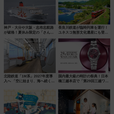
れるべき世界の旅先』
神戸・大分や大阪・志布志航路
長良川鉄道が臨時列車を運行！
が破格！夏休み限定の「さんふ
ユネスコ無形文化遺産にも登録
らわあスペシャルセール」スタ
された「郡上おどり」楽しむ人
ート 夕朝食ビュッフェ付きで
に 乗車には予約が必要
快適な船旅はいかが？
北陸鉄道「1M系」2027年度導
国内最大級の時計の祭典！日本
入へ 「空に始まり、海へ続く」
橋三越本店で「第29回三越ワー
白山比咩神社をモチーフにした
ルドウォッチフェア」開幕
神秘的なデザイン
【2026年8月5日～25日】