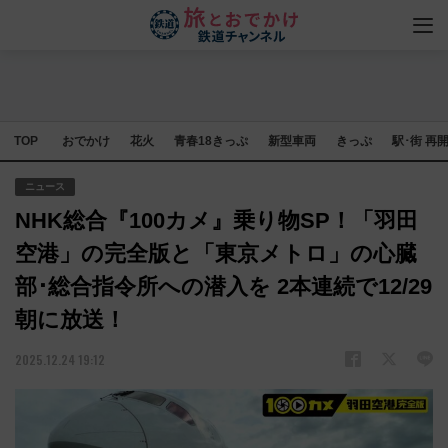
TOP
おでかけ
花火
青春18きっぷ
新型車両
きっぷ
駅･街 再
ニュース
NHK総合『100カメ』乗り物SP！「羽田
空港」の完全版と「東京メトロ」の心臓
部･総合指令所への潜入を 2本連続で12/29
朝に放送！
2025.12.24 19:12