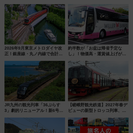
を実施！くすのきホールで8月
強きっぷで「安・近・短」な家
14日から 新車両「トキイロ」体
族旅行！ 深夜の正丸トンネル探
験ブースも アクセスや申込方法
検や特急ラビューも
を解説
2026年9月東京メトロダイヤ改
約半数が「お盆は帰省予定な
正！銀座線・丸ノ内線で合計
し」！物価高・運賃値上げが財
212本の大増発、混雑緩和に期
布を直撃、往復1万円以内なら帰
待
りたいけど……【WILLER お盆
帰省動向調査】
JR九州の観光列車「36ぷらす
【嵯峨野観光鉄道】2027年春デ
3」劇的リニューアル！新6号車
ビューの新型トロッコ列車、い
“1〜2名用グリーン個室”と曜日
よいよ試運転開始へ！現行車両
別 “プレミアムランチ”導入･ル
は2026年で引退
ートや価格など解説