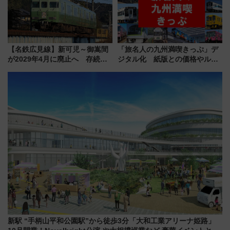
【名鉄広見線】新可児～御嵩間
「旅名人の九州満喫きっぷ」デ
が2029年4月に廃止へ 存続協
ジタル化 紙版との価格やルー
議終了で100年の歴史に幕
ルの違いを解説
新駅 “手柄山平和公園駅”から徒歩3分「大和工業アリーナ姫路」