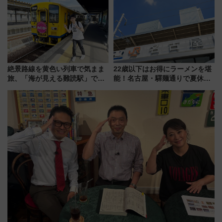
杯……工場直送生ビールや島グ
した、推し活遠征や観光時のリ
ルメが美味い
アルな懐事情
絶景路線を黄色い列車で気まま
22歳以下はお得にラーメンを堪
旅、「海が見える難読駅」で幸
能！名古屋・驛麺通りで夏休み
せの黄色いハンカチに願いを
限定「U22応援割り」が7月21日
「新・鉄道ひとり旅」279回目
よりスタート
の舞台は「島原鉄道」