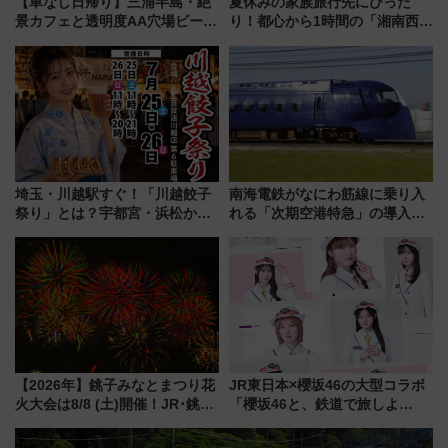
【車なし日帰り】三浦半島・絶
夏休みの家族旅行先にぴった
景カフェと透明度AA穴場ビーチ
り！都心から1時間の「湘南西エ
を巡る！ おトクな電車きっぷ活
リア」満喫ガイド 鎌倉・江の
用してストレスフリー旅へ行こ
島とは異なる魅力を持つ今夏の
う！
注目スポット
埼玉・川越駅すぐ！「川越餃子
南海電鉄がなにわ筋線に乗り入
祭り」とは？宇都宮・浜松から
れる「次期空港特急」の導入を
ご当地和牛まで全国の人気餃子
決定！ピニンファリーナによる
を食べ比べ【7月25日・26日開
日本初の鉄道デザイン
催】
【2026年】銚子みなとまつり花
JR東日本×櫻坂46の大型コラボ
火大会は8/8 (土)開催！JR･銚子
「櫻坂46と、鉄道で旅しよ
電鉄の臨時列車やアクセス情
う。」が7月20日より始動！新
報、利根川に咲く8,000発の大迫
潟・長野・庄内へ