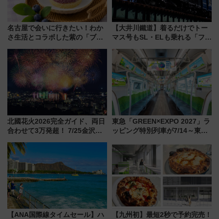
名古屋で会いに行きたい！わか
【大井川鐵道】着るだけでトー
さ生活とコラボした紫の「ブル
マス号もSL・ELも乗れる「フリ
ーベリーぴよりん」期間限定販
ーきっぷTシャツ」8月6日より
売
受注販売
北國花火2026完全ガイド、両日
東急「GREEN×EXPO 2027」ラ
合わせて3万発超！ 7/25金沢大
ッピング特別列車が7/14～東
会・8/1川北大会の2つの花火大
横・田園都市・目黒線でデビュ
会の日程・アクセス・観覧席ま
ー！ 注目の編成やデザインまと
とめ（石川県）
め
【ANA国際線タイムセール】ハ
【九州初】最短2秒で予約完売！