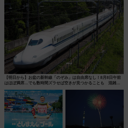
力＆屋台を満喫
【明日から】お盆の新幹線「のぞみ」は自由席なし！8月8日午前
はほぼ満席…でも数時間ズラせば空きが見つかることも 混雑避
ける「空席」探しのコツ