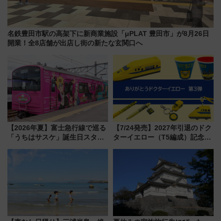
名鉄豊田市駅の高架下に新商業施設「μPLAT 豊田市」が8月26日
開業！全8店舗が出店し街の新たな玄関口へ
【2026年夏】富士急行線で巡る
【7/24発売】2027年引退のドク
「うちはサスケ」誕生日スタン
ターイエロー（T5編成）記念グ
プラリー！富士急ハイランド限
ッズ7種が登場！ 新幹線車内放
定グルメ＆グッズ徹底ガイド
送の目覚まし時計など通販・販
売店舗まとめ