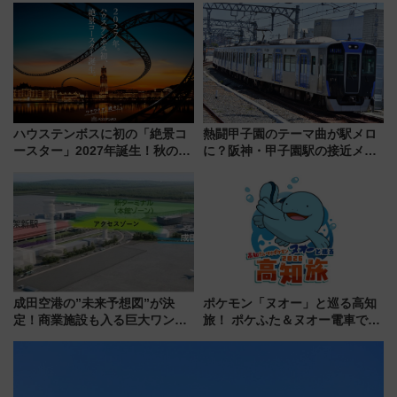
で探る鉄道アクセスの未来
ツリー駅の規制まとめ 7/25開催
（2026年）
ハウステンボスに初の「絶景コ
熱闘甲子園のテーマ曲が駅メロ
ースター」2027年誕生！秋の
に？阪神・甲子園駅の接近メロ
「すんごいハロウィン」見どこ
ディがVaundy「かげろう」×向
ろも一挙紹介
谷実アレンジの特別仕様へ、8月
5日始発から
成田空港の”未来予想図”が決
ポケモン「ヌオー」と巡る高知
定！商業施設も入る巨大ワンタ
旅！ ポケふた＆ヌオー電車で楽
ーミナル、京成の高架新駅整備
しむ鉄道スタンプラリーで土佐
で新型特急が品川･羽田とを結
路の絶景と絶品グルメを満喫！
ぶ！ JR空港駅は2面3線化！
（7月18日スタート）