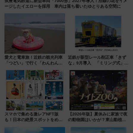
筑豊電気鉄道に新型車両「7000形」2027年導入！沿線の花をイメ
ージしたイエローを採用 車内は落ち着いたゆとりある空間に
愛犬と電車旅！近鉄の観光列車
近鉄が新型レール削正車「きず
「つどい」で行く「わんわん列
な」9月導入 「ミリング式」採
車」第5弾！海辺のBBQも楽し
用でメンテナンス作業を効率
める日帰りツアー
化！安全性や乗り心地の向上に
貢献するだけでなく、全線区で
活躍するための仕組みも
スマホで集める激レアNFT版
【2026年版】夏休みに家族で夜
も！日本の絶景スポットをめぐ
の動物園はいかが？東山動植物
って集める「索道印(さくどうい
園＆のんほいパーク「ナイト
ん)」企画がスタート
ZOO」開催情報