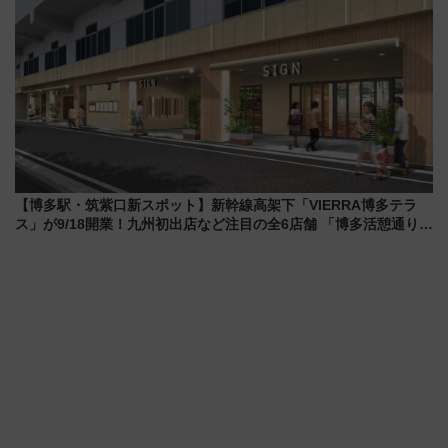
【博多駅・筑紫口新スポット】新幹線高架下「VIERRA博多テラ
ス」が9/18開業！九州初出店など注目の全6店舗 「博多活憩通り」
も一新