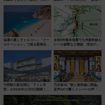
年記念企画＆「春日のうん○スラ
551蓬莱のDNAを継ぐ「東京豚
イダー」に注目 2026年夏は所
饅」、オムライス専門店「肉と
沢へ遊びに行こう
たまご」新グルメ続々登場！
【2026年8月】
猛暑の夏こそトルコへ！「クー
令和8年熊本地震で九州新幹線も
ルケーション」で巡る黒海沿岸
レール破断など確認 現在の運
やエーゲ海の避暑リゾート 関
転見合わせ状況と交通網への影
連検索数が前年比237％増、ナ
響
ショジオも認める『2026年に訪
れるべき世界の旅先』
中野駅の新玄関口「アトレ中
乃木坂46〝駅と新幹線に降臨〟
野」が2026年12月9日開業！新
音声ARで響くメンバーの声「真
改札直結で屋上BBQも楽しめる
夏の全国ツアー2026」
注目スポット