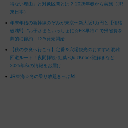
得ない理由」と対象区間とは？ 2026年春から実施（JR
東日本）
年末年始の新幹線のぞみが東京〜新大阪1万円と【価格
破壊⁉】 “お子さまといっしょに☆EX早特7” で帰省費を
劇的に節約、12/5発売開始
【秋の奈良へ行こう】定番＆穴場観光のおすすめ混雑
回避ルート！夜間拝観･紅葉･QuizKnock謎解きなど
2025年秋の情報をお届け
JR東海☆冬の乗り放題きっぷ