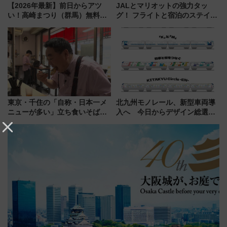
【2026年最新】前日からアツ
JALとマリオットの強力タッ
い！高崎まつり（群馬）無料観
グ！ フライトと宿泊のステイタ
覧エリアから初開催100人みこ
スマッチでFLY ON ポイントや
しまで
上級会員資格を効率よく獲得す
る方法を解説
東京・千住の「自称・日本一メ
北九州モノレール、新型車両導
ニューが多い」立ち食いそば屋
入へ 今日からデザイン総選挙
とは？ ＢＳ日テレ『ドランク塚
始まる
地のふらっと立ち食いそば』
7/27夜10時～放送