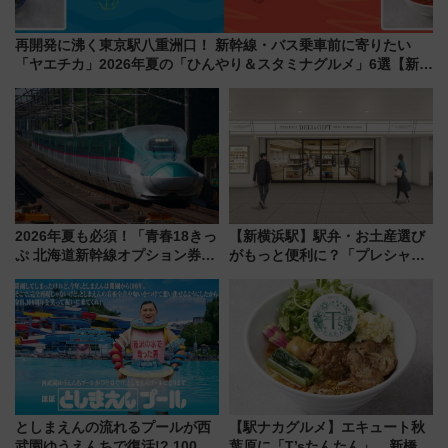
再開発に沸く東京駅八重洲口！ 新幹線・バス乗車前に寄りたい
「ヤエチカ」2026年夏の「ひんやり＆スタミナグルメ」6選【新店
舗も！】
2026年夏も必須！「青春18きっ
【新横浜駅】駅弁・お土産選び
ぷ 北海道新幹線オプション券」
がもっと便利に？「プレシャス
自動改札対応ルールと途中下車
デリ＆ギフト新横浜」がオープ
の罠
ン 場所や営業時間・限定弁当
を紹介
としまえんの流れるプールが西
【駅ナカグルメ】エキュート秋
武園ゆうえんちで復活!? 100周
葉原に「T’sたんたん」 新橋に