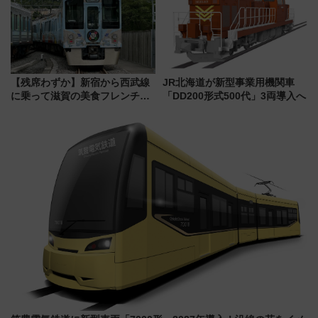
雑な手続きも不要でお手軽に楽
しめるプランが登場
【残席わずか】新宿から西武線
JR北海道が新型事業用機関車
に乗って滋賀の美食フレンチを
「DD200形式500代」3両導入へ
堪能？ 大人気レストラン列車
「52席の至福」で味わう近江牛
や伝統文化の特別コラボ