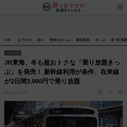
TOP
おでかけ
花火
青春18きっぷ
新型車両
きっぷ
駅･街 再
ニュース
JR東海、冬も超おトクな「乗り放題きっ
ぷ」を発売！ 新幹線利用が条件、在来線
が2日間3,900円で乗り放題
2025.11.12 17:11