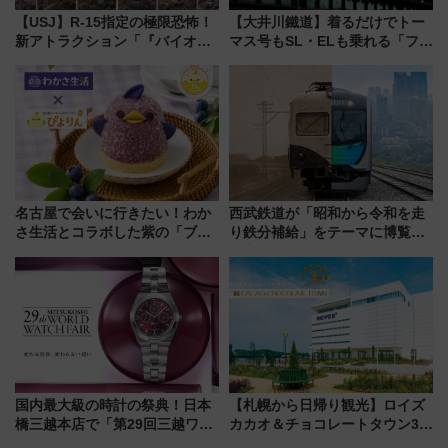
【USJ】R-15指定の極限恐怖！
【大井川鐵道】着るだけでトー
新アトラクション「『バイオハ
マス号もSL・ELも乗れる「フリ
ザード レクイエム』 ザ・ダイ
ーきっぷTシャツ」8月6日より
ブ」今秋登場 ―予測不能の恐
受注販売
怖に泣き叫べ―
名古屋で会いに行きたい！わか
西武鉄道が「昭和から令和を走
さ生活とコラボした紫の「ブル
り鉄分補給」をテーマに博覧会
ーベリーぴよりん」期間限定販
を実施！くすのきホールで8月
売
14日から 新車両「トキイロ」体
験ブースも アクセスや申込方法
を解説
国内最大級の時計の祭典！日本
【札幌から日帰り観光】ロイズ
橋三越本店で「第29回三越ワー
カカオ＆チョコレートタウン3周
ルドウォッチフェア」開幕
年！ 9月は入場料半額やチョコ