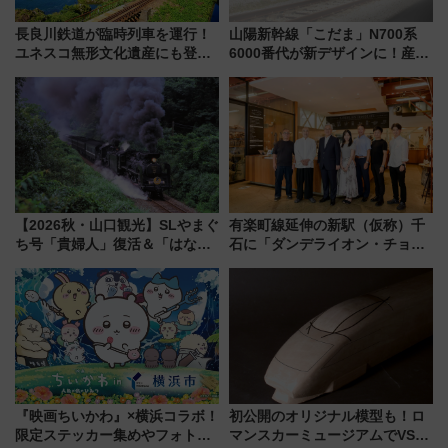
長良川鉄道が臨時列車を運行！
山陽新幹線「こだま」N700系
ユネスコ無形文化遺産にも登録
6000番代が新デザインに！産学
された「郡上おどり」楽しむ人
連携で描く瀬戸内の波模様 運
に 乗車には予約が必要
用は今冬から
【2026秋・山口観光】SLやまぐ
有楽町線延伸の新駅（仮称）千
ち号「貴婦人」復活＆「はなあ
石に「ダンデライオン・チョコ
かり」初走行区間も！山口DCの
レート」が出店！ 東京メトロが
注目観光列車まとめ きっぷの取
1億円出資で挑む新時代のまちづ
り方は？
くりとは？
『映画ちいかわ』×横浜コラボ！
初公開のオリジナル模型も！ロ
限定ステッカー集めやフォトス
マンスカーミュージアムでVSE