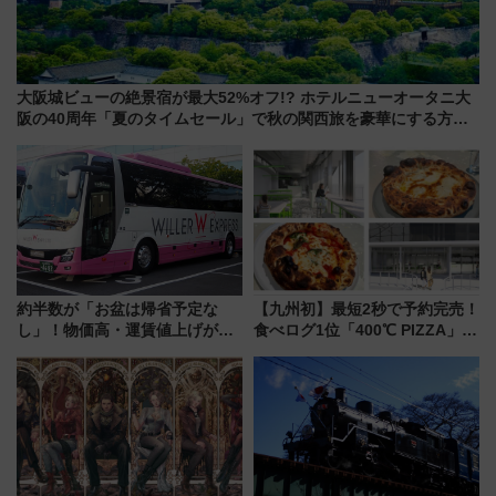
大阪城ビューの絶景宿が最大52%オフ!? ホテルニューオータニ大
阪の40周年「夏のタイムセール」で秋の関西旅を豪華にする方法
（8月20日まで！）
約半数が「お盆は帰省予定な
【九州初】最短2秒で予約完売！
し」！物価高・運賃値上げが財
食べログ1位「400℃ PIZZA」が
布を直撃、往復1万円以内なら帰
博多駅すぐの明治公園に8/7オー
りたいけど……【WILLER お盆
プン。もつ鍋風など限定メニュ
帰省動向調査】
ーも