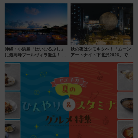
ポット、特別花火でみなとみら
の設計秘話に迫る企画展が7月
いを満喫しよう（花火鑑賞会応
15日スタート
募は7/12まで！）
沖縄・小浜島「はいむるぶし」
秋の夜はシモキタへ！「ムーン
に最高峰プールヴィラ誕生！ 石
アートナイト下北沢2026」でイ
垣島から船で向かう究極のご褒
マーシブシアターやアート巡り
美旅「何もしない贅沢」を体験
を満喫しよう
してみない？