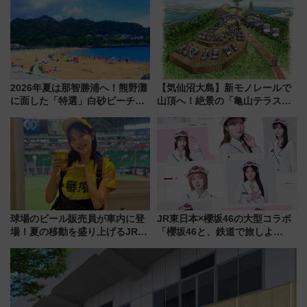
2026年夏は那智勝浦へ！熊野灘
【気仙沼大島】新モノレールで
に面した「特選」白砂ビーチは
山頂へ！絶景の「亀山テラス
必見 「第17回那智勝浦町花火大
360°」が7月19日オープン、休
会」は8月11日開催！
暇村のお得な日帰りプランも登
場
球場のビール販売員が車内に登
JR東日本×櫻坂46の大型コラボ
場！夏の移動を盛り上げるJR九
「櫻坂46と、鉄道で旅しよ
州「ビール新幹線」7月31日・8
う。」が7月20日より始動！新
月7日限定 ソフトバンクホーク
潟・長野・庄内へ
スとコラボ