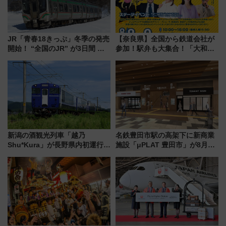
JR「青春18きっぷ」冬季の発売
【奈良県】全国から鉄道会社が
開始！ “全国のJR” が3日間 か 5
参加！駅弁も大集合！「大和鉄
日間 乗り放題の鉄道旅に最適な
道まつり2026」が8月8日・9日
お得きっぷ！価格･期間･注意点
に開催決定
まとめ
新潟の酒観光列車「越乃
名鉄豊田市駅の高架下に新商業
Shu*Kura」が長野県内初運行！
施設「μPLAT 豊田市」が8月26
地酒と食を味わう信州プレDC特
日開業！全8店舗が出店し街の新
別企画
たな玄関口へ