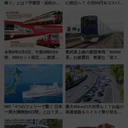
祭り」とは？宇都宮・浜松から
に秩父へ？ 小児50円＆コスパ最
ご当地和牛まで全国の人気餃子
強きっぷで「安・近・短」な家
を食べ比べ【7月25日・26日開
族旅行！ 深夜の正丸トンネル探
催】
検や特急ラビューも
令和8年8月8日、午前8時8分8
東武東上線の新型車両「90000
秒、888セット限定……鉄道各
系」お披露目 斬新な「逆スラ
社の「8・8・8」な記念きっぷ
ント式」の先頭形状と明るく開
たち
放的な車内空間に注目、デビュ
ーは9月
HIS「4つのフェリーで繋ぐ 日本
最大45kmの大渋滞も！？お盆の
一周大満喫旅8日間」とは？天橋
高速道路をスイスイ乗り切る快
立・小樽・日光東照宮など全国
適ドライブ術
の絶景＆限定グルメを網羅！煩