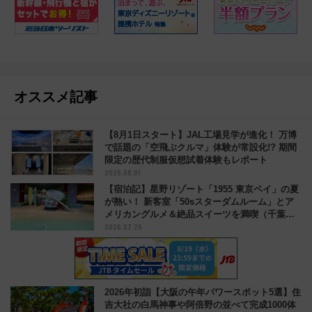
オススメ記事
【8月1日スタート】JAL工場見学が進化！ 万博
で話題の「空飛ぶクルマ」体験が常設化!? 期間
限定の歴代制服仮想試着体験もレポート
2026.08.01
【宿泊記】星野リゾート「1955 東京ベイ」の夏
が熱い！ 新客室「50sスターダムルーム」とア
メリカングルメ＆絶品スイーツを満喫（千葉県
2026.07.26
浦安市）
2026年初詣【大阪の午年パワースポット5選】住
吉大社の白馬神事や阿倍野の並べて完成1000体