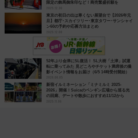
限定の飾馬御朱印など！商売繁盛祈願を
2025.12.30
東京の初日の出は寒くない展望台で【2026年元
旦】都庁･スカイツリー･東京タワー･サンシャイ
ン60の予約や応募方法まとめ
2025.12.08
52年ぶり会津にSL復活！ SL大樹「土津」試運
転に乗ってみた 見どころやチケット満席後の撮
影イベント情報をお届け（6/5 14時受付開始）
2026.06.05
新宿イルミネーション「ミナミルミ 2025-
2026」開催！Suicaのペンギン広場から巡る光
の回廊、デートや散歩におすすめ11/12から
2025.11.06