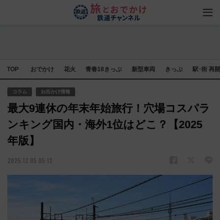
TOP
おでかけ
花火
青春18きっぷ
新型車両
きっぷ
駅･街 再
コラム
お出かけ情報
最大9連休の年末年始旅行！穴場コスパラ
ンキング国内・海外1位はどこ？【2025
年版】
2025.12.05 05:12