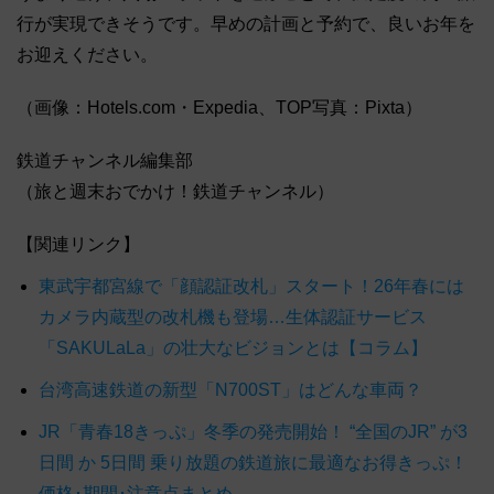
行が実現できそうです。早めの計画と予約で、良いお年を
お迎えください。
（画像：Hotels.com・Expedia、TOP写真：Pixta）
鉄道チャンネル編集部
（旅と週末おでかけ！鉄道チャンネル）
【関連リンク】
東武宇都宮線で「顔認証改札」スタート！26年春には
カメラ内蔵型の改札機も登場…生体認証サービス
「SAKULaLa」の壮大なビジョンとは【コラム】
台湾高速鉄道の新型「N700ST」はどんな車両？
JR「青春18きっぷ」冬季の発売開始！ “全国のJR” が3
日間 か 5日間 乗り放題の鉄道旅に最適なお得きっぷ！
価格･期間･注意点まとめ