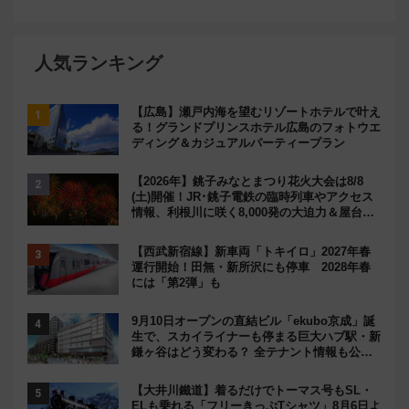
人気ランキング
【広島】瀬戸内海を望むリゾートホテルで叶え
る！グランドプリンスホテル広島のフォトウエ
ディング＆カジュアルパーティープラン
【2026年】銚子みなとまつり花火大会は8/8
(土)開催！JR･銚子電鉄の臨時列車やアクセス
情報、利根川に咲く8,000発の大迫力＆屋台を
満喫
【西武新宿線】新車両「トキイロ」2027年春
運行開始！田無・新所沢にも停車 2028年春
には「第2弾」も
9月10日オープンの直結ビル「ekubo京成」誕
生で、スカイライナーも停まる巨大ハブ駅・新
鎌ヶ谷はどう変わる？ 全テナント情報も公
開！
【大井川鐵道】着るだけでトーマス号もSL・
ELも乗れる「フリーきっぷTシャツ」8月6日よ