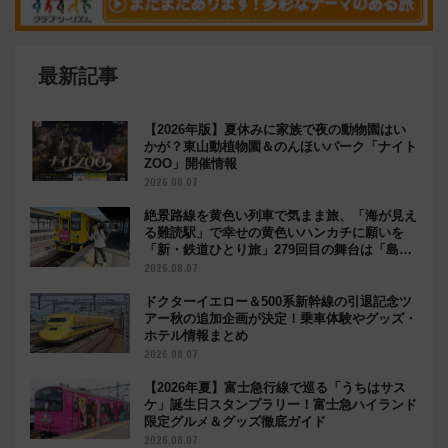
最新記事
【2026年版】夏休みに家族で夜の動物園はい
かが？東山動植物園＆のんほいパーク「ナイト
ZOO」開催情報
2026.08.07
絶景路線を黄色い列車で気まま旅、「海が見え
る難読駅」で幸せの黄色いハンカチに願いを
「新・鉄道ひとり旅」279回目の舞台は「島原
鉄道」
2026.08.07
ドクターイエロー＆500系新幹線の引退記念ツ
アー秋の追加企画が決定！乗車体験やグッズ・
ホテル情報まとめ
2026.08.07
【2026年夏】富士急行線で巡る「うちはサス
ケ」誕生日スタンプラリー！富士急ハイランド
限定グルメ＆グッズ徹底ガイド
2026.08.07