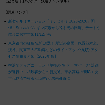
（旅と週末おでかけ！鉄道チャンネル）
【関連リンク】
新宿イルミネーション「ミナミルミ 2025-2026」開
催！Suicaのペンギン広場から巡る光の回廊、デートや
散歩におすすめ11/12から
東京都内の紅葉名所 10選！ 駅近の庭園、絶景並木道、
渓谷、関東三大不動尊などのライトアップ･見頃･アク
セス情報まとめ【2025年版】
横浜でディズニーランド規模の “新テーマパーク” 計画
が進行中！相鉄駅からの新交通、東名高速の新IC＋次
世代物流で横浜･上瀬谷が未来都市に