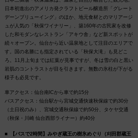
⽇本初進出のアメリカ発クラフトビール醸造所「グレート
デーンブリューイング」のほか、地元⾷材とのマリアージ
ュが⼈気の「秋保ワイナリー」、築160年の古⺠家を改修
した和モダンなレストラン「アキウ舎」など新スポットが
続々オープン。仙台から近い温泉地として注目のエリアで
す。国の名勝にも指定されている「秋保⼤滝」も⾒どこ
ろ。11月上旬までは紅葉が見事ですが、冬は雪の白と黒い
岩肌のコントラストが目を引きます。無数の氷柱が下がる
様子も必見です。
車アクセス：仙台南ICから車で約15分
バスアクセス：仙台駅から宮城交通快速秋保線で約30分
（土日祝のみ）、宮城交通秋保線で約50分、タケヤ交通
（秋保・川崎 仙台西部ライナー）約40分
【バスで2時間】みやぎ蔵王の樹氷めぐり（刈田郡蔵王