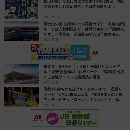
秋田の蔵元が恵比寿に大集結！4月に復活「秋田
の酒を楽しむ会in東京」で日本酒飲み比べ
2026.02.04
富士山の登山規制ルール完全ガイド！山梨(吉田)
ルートは人数制限あり、静岡側も4,000円義務化
でマナー学習を！必須装備や入山予約方法も解
2026.05.18
説
東北道・佐野SA（上り線）が3/17リニューア
ル！ 隈研吾監修の「佐野パーク」で高速初出店
のご当地ラーメンと建築美を堪能
2026.02.11
予約3年待ちの名店グルメをホテルで！ 星野リ
ゾート「OMO5東京五反田」宿泊者限定の人気
アクティビティ「ローカルリズムナイト」体験
2026.06.21
レポ