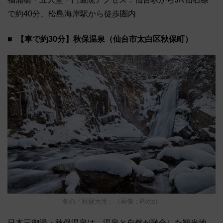
で約40分、松島海岸駅から徒歩圏内
【車で約30分】秋保温泉（仙台市太白区秋保町）
冬の「秋保⼤滝」（画像：Pixta）
⽇本三御湯・秋保温泉は、温泉と⾃然が融合した観光地。