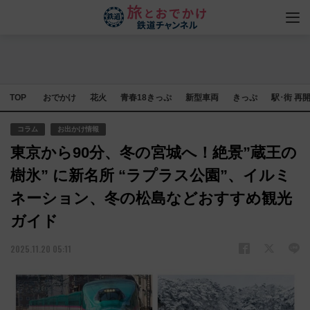
TOP
おでかけ
花火
青春18きっぷ
新型車両
きっぷ
駅･街 再
コラム
お出かけ情報
東京から90分、冬の宮城へ！絶景”蔵王の
樹氷” に新名所 “ラプラス公園”、イルミ
ネーション、冬の松島などおすすめ観光
ガイド
2025.11.20 05:11