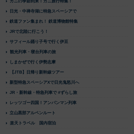
カニの季節到来！カニ旅行特集！
日光・中禅寺湖に特急スペーシアで
鉄道ファン集まれ！ 鉄道博物館特集
JRで北陸に行こう！
サフィール踊り子号で行く伊豆
観光列車・寝台列車の旅
しまかぜで行く伊勢志摩
【JTB】日帰り新幹線ツアー
新型特急スペーシアXで日光鬼怒川へ
JR・新幹線・特急列車で #ずらし旅
レッツゴー四国！アンパンマン列車
立山黒部アルペンルート
楽天トラベル 国内宿泊