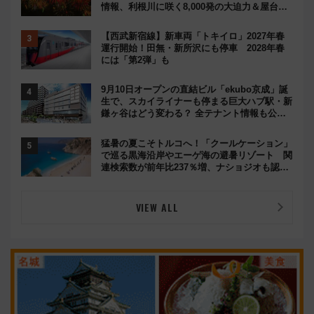
情報、利根川に咲く8,000発の大迫力＆屋台を
満喫
【西武新宿線】新車両「トキイロ」2027年春
運行開始！田無・新所沢にも停車 2028年春
には「第2弾」も
9月10日オープンの直結ビル「ekubo京成」誕
生で、スカイライナーも停まる巨大ハブ駅・新
鎌ヶ谷はどう変わる？ 全テナント情報も公
開！
猛暑の夏こそトルコへ！「クールケーション」
で巡る黒海沿岸やエーゲ海の避暑リゾート 関
連検索数が前年比237％増、ナショジオも認め
る『2026年に訪れるべき世界の旅先』
VIEW ALL