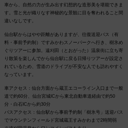
車から、⾃然の力が⽣み出す幻想的な造形美を堪能できま
す。雪と光が織りなす神秘的な景観に目を奪われること間
違いなしです。
仙台駅からはやや距離がありますが、往復送迎バス（有
料・事前予約制）ですみかわスノーパークへ行き、樹氷め
ぐりツアーに参加。遠刈田（とおがった）温泉街に立ち寄
り散策を楽しんでから仙台駅に戻る日帰りツアーが設定さ
れているため、雪道のドライブが不安な人でも訪れやすく
なっています。
車アクセス：仙台方面から蔵王エコーライン入口まで一般
道で約60分、仙台宮城ICから東北自動車道経由で約50
分・白石ICから約30分
バスアクセス：仙台駅から事前予約制「樹氷号」送迎バス
でマウンテンフィールド宮城蔵王すみかわまで2時間弱