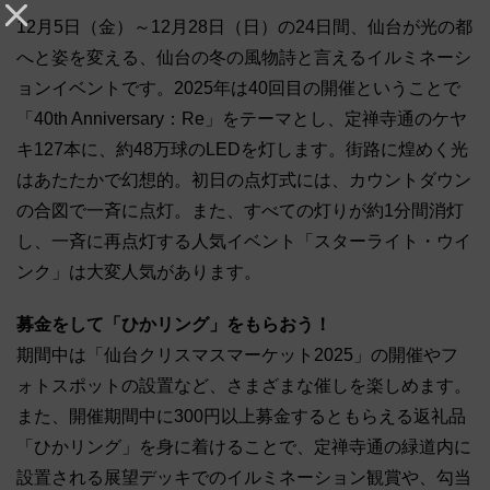
12月5日（金）～12月28日（日）の24日間、仙台が光の都
へと姿を変える、仙台の冬の風物詩と言えるイルミネーシ
ョンイベントです。2025年は40回目の開催ということで
「40th Anniversary：Re」をテーマとし、定禅寺通のケヤ
キ127本に、約48万球のLEDを灯します。街路に煌めく光
はあたたかで幻想的。初日の点灯式には、カウントダウン
の合図で一斉に点灯。また、すべての灯りが約1分間消灯
し、一斉に再点灯する人気イベント「スターライト・ウイ
ンク」は大変人気があります。
募金をして「ひかリング」をもらおう！
期間中は「仙台クリスマスマーケット2025」の開催やフ
ォトスポットの設置など、さまざまな催しを楽しめます。
また、開催期間中に300円以上募金するともらえる返礼品
「ひかリング」を身に着けることで、定禅寺通の緑道内に
設置される展望デッキでのイルミネーション観賞や、勾当