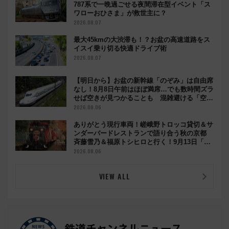
787系で一晩過ごせる夜間滞在型イベント「ス
ワローおひさま」が救世主に？
2026.08.07
最大45kmの大渋滞も！？お盆の高速道路をス
イスイ乗り切る快適ドライブ術
2026.08.07
【明日から】お盆の新幹線「のぞみ」は自由席
なし！8月8日午前はほぼ満席…でも数時間ズラ
せば空きが見つかることも 混雑避ける「空
席」探しのコツ
2026.08.06
ありがとう現行車両！嵯峨野トロッコ貸切＆サ
ンダーバードレストランで語り合う秋の京都
斉藤雪乃＆福原トシヒロと行く！9月13日「京
都の鉄道満喫ツアー」開催
2026.08.06
VIEW ALL