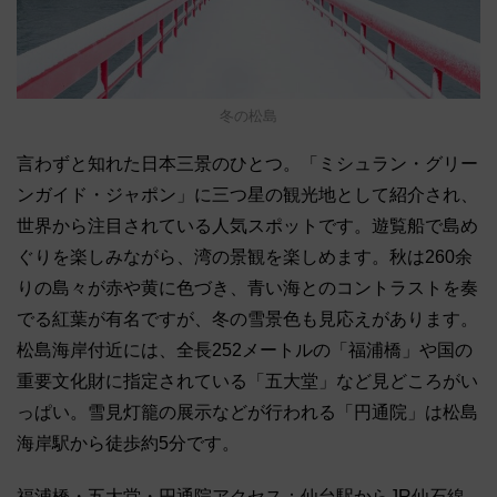
冬の松島
⾔わずと知れた⽇本三景のひとつ。「ミシュラン・グリー
ンガイド・ジャポン」に三つ星の観光地として紹介され、
世界から注目されている人気スポットです。遊覧船で島め
ぐりを楽しみながら、湾の景観を楽しめます。秋は260余
りの島々が⾚や⻩に⾊づき、⻘い海とのコントラストを奏
でる紅葉が有名ですが、冬の雪景色も見応えがあります。
松島海岸付近には、全長252メートルの「福浦橋」や国の
重要文化財に指定されている「五大堂」など見どころがい
っぱい。雪見灯籠の展示などが行われる「円通院」は松島
海岸駅から徒歩約5分です。
福浦橋・五大堂・円通院アクセス：仙台駅からJR仙石線