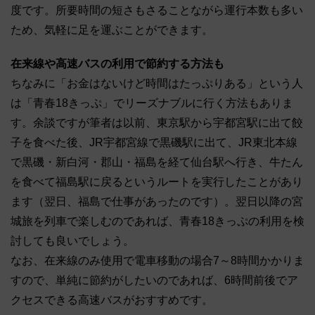
度です。所要時間の短さもさることながら運行本数も多い
ため、気軽に足を運ぶことができます。
在来線や高速バスの利用で節約する方法も
ちなみに「お金はないけど時間はたっぷりある」という人
は「青春18きっぷ」でリーズナブルに行く方法もありま
す。余談ですが筆者は以前、東京駅から宇都宮駅に出て餃
子を食べた後、JR宇都宮線で黒磯駅に出て、JR東北本線
で黒磯・新白河・郡山・福島を経て仙台駅へ行き、牛たん
を食べて福島駅に戻るというルートを実行したことがあり
ます（翌日、福島で仕事があったのです）。翌日以降の宮
城旅を列車で楽しむのであれば、青春18きっぷの利用を検
討しても良いでしょう。
なお、在来線のみ使用で電車移動の場合7～8時間かかりま
すので、単純に節約がしたいのであれば、6時間前後でア
クセスできる高速バスがおすすめです。